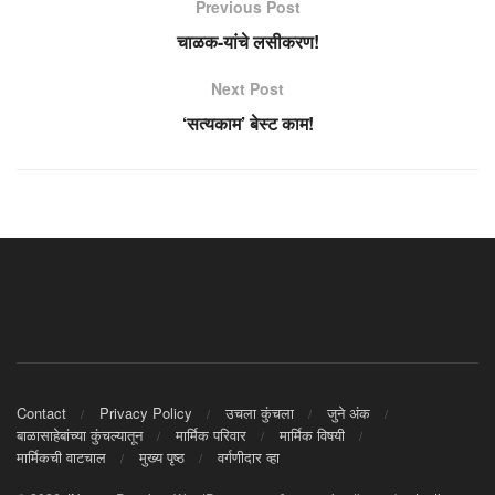
Previous Post
चाळक-यांचे लसीकरण!
Next Post
‘सत्यकाम’ बेस्ट काम!
Contact
Privacy Policy
उचला कुंचला
जुने अंक
बाळासाहेबांच्या कुंचल्यातून
मार्मिक परिवार
मार्मिक विषयी
मार्मिकची वाटचाल
मुख्य पृष्ठ
वर्गणीदार व्हा