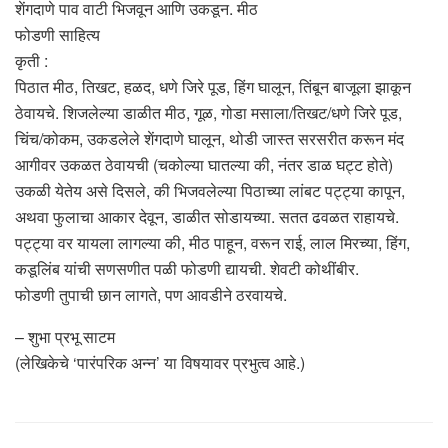
शेंगदाणे पाव वाटी भिजवून आणि उकडून. मीठ
फोडणी साहित्य
कृती :
पिठात मीठ, तिखट, हळद, धणे जिरे पूड, हिंग घालून, तिंबून बाजूला झाकून
ठेवायचे. शिजलेल्या डाळीत मीठ, गूळ, गोडा मसाला/तिखट/धणे जिरे पूड,
चिंच/कोकम, उकडलेले शेंगदाणे घालून, थोडी जास्त सरसरीत करून मंद
आगीवर उकळत ठेवायची (चकोल्या घातल्या की, नंतर डाळ घट्ट होते)
उकळी येतेय असे दिसले, की भिजवलेल्या पिठाच्या लांबट पट्ट्या कापून,
अथवा फुलाचा आकार देवून, डाळीत सोडायच्या. सतत ढवळत राहायचे.
पट्ट्या वर यायला लागल्या की, मीठ पाहून, वरून राई, लाल मिरच्या, हिंग,
कडूलिंब यांची सणसणीत पळी फोडणी द्यायची. शेवटी कोथींबीर.
फोडणी तुपाची छान लागते, पण आवडीने ठरवायचे.
– शुभा प्रभू साटम
(लेखिकेचे ‘पारंपरिक अन्न’ या विषयावर प्रभुत्व आहे.)