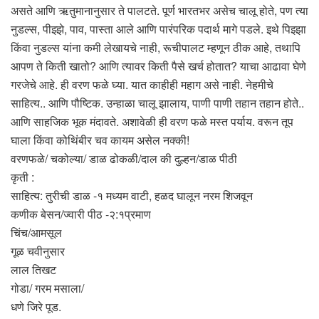
असते आणि ऋतुमानानुसार ते पालटते. पूर्ण भारतभर असेच चालू होते, पण त्या
नुडल्स, पीझ्झे, पाव, पास्ता आले आणि पारंपरिक पदार्थ मागे पडले. इथे पिझ्झा
किंवा नुडल्स यांना कमी लेखायचे नाही, रूचीपालट म्हणून ठीक आहे, तथापि
आपण ते किती खातो? आणि त्यावर किती पैसे खर्च होतात? याचा आढावा घेणे
गरजेचे आहे. ही वरण फळे घ्या. यात काहीही महाग असे नाही. नेहमीचे
साहित्य.. आणि पौष्टिक. उन्हाळा चालू झालाय, पाणी पाणी तहान तहान होते..
आणि साहजिक भूक मंदावते. अशावेळी ही वरण फळे मस्त पर्याय. वरून तूप
घाला किंवा कोथिंबीर चव कायम असेल नक्की!
वरणफळे/ चकोल्या/ डाळ ढोकळी/दाल की दुल्हन/डाळ पीठी
कृती :
साहित्य: तुरीची डाळ -१ मध्यम वाटी, हळद घालून नरम शिजवून
कणीक बेसन/ज्वारी पीठ -२:१प्रमाण
चिंच/आमसूल
गूळ चवीनुसार
लाल तिखट
गोडा/ गरम मसाला/
धणे जिरे पूड.