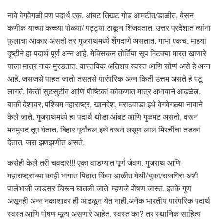
नावे वेगवेगळी पण पदार्थ एक. आंबट तिखट गोड आमटीत/डाळीत, बेसन
कणीक याच्या कच्च्या पोळ्या/ पट्ट्या टाकून शिजवतात. उत्तर प्रदेशात त्यांना
फुलाचा आकार असतो तर गुजराथमध्ये शेंगदाणे असतात. गाभा एकच. माझ्या
दृष्टीने हा पदार्थ पूर्ण अन्न आहे. मेक्सिकन तोर्तिया सूप मिटक्या मारत खाणारे
याला मात्र नाक मुरडतात. वास्तविक अतिशय स्वस्त आणि सोप्पं असे हे अन्न
आहे. जसजसे पाहत जातो तसतसे पारंपरिक अन्न किती उत्तम असते हे पटू
लागते. किती सुटसुटीत आणि पौष्टिक! कोकणात मात्र अभावाने आढळेल.
बाकी देशावर, पश्चिम महाराष्ट्र, खानदेश, मराठवाडा इथे वेगवेगळ्या नावाने
केले जाते. गुजराथमध्ये हा पदार्थ थोडा आंबट आणि गुळमट असतो, वरून
मनमुराद तूप घेतात. बिहार पूर्वांचल इथे वरून लसूण लाल मिरचीचा तडका
देतात. जरा झणझणीत असते.
कसेही केले तरी चवदार!!! एका वाडग्यात पूर्ण जेवण. गुजराथ आणि
महाराष्ट्राच्या काही भागात पिठात किंवा डाळीत मेथी/चुका/राजगिरा अशी
पालेभाजी जाडसर चिरून घातली जाते. म्हणजे पोषण जास्त. इतके गुण
असूनही अन्न नकाशावर ही आढळून येत नाही.अनेक भारतीय पारंपरिक पदार्थ
स्वस्त आणि पोषण मूल्य असणारे आहेत. स्वस्त का? तर स्थानिक साहित्य