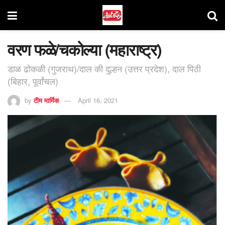
वरण फळे/चकोल्या (महाराष्ट्र)
डाळ ढोकळी (गुजराथ)/दाल की दुल्हन (उत्तर प्रदेश), दाल पिठी
(बिहार, पूर्वांचल)
by
टीम मार्मिक
April 16, 2021