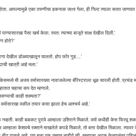
ता. आपल्यामुळे एका तरुणीचा हकनाक जाrव गेला, ही गिल्ट त्याला सतत जाणवत ह
ण्यासारखा पैसा खर्च केला. स्वत: त्याच्या बाजूने साक्ष देखील दिली.’
ण होते?’
जागा देखील डोळ्याखालून घालतो. होप फॉर गुड…’
याची खात्री आहे मला.’
ेसमध्ये मी अजय वर्मासारख्या नावाजलेल्या बॅरिस्टराला धूळ चारली होती. प्रचंड मा
हातात चहाचा कप देत म्हणाले.
 असण्याची काही शक्यता?’
र्मासारखा वकील तयार कसा झाला हेच आश्चर्य आहे.’
नव्हती. काही बळकट पुरावे आम्हाला उशिराने मिळाले. वर्मा कधीही केस फिरवू शक
आम्हाला केशवचे रक्ताने माखलेले कपडे मिळाले, तो बत्ता देखील मिळाला. त्यावर 
नीट वाचले आहे. पण मला एक उमगत नाहीये की, खुन्याला अटक केल्यानंतर पहिल्