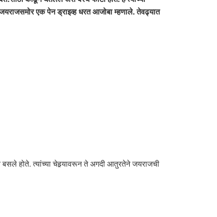
यराजसमोर एक पेन ड्राइव्ह धरत आजोबा म्हणाले. तेवढ्यात
ले होते. त्यांच्या चेहर्‍यावरून ते अगदी आतुरतेने जयराजची