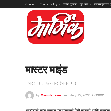
Contact
Privacy Policy
उचला कुंचला
जुने अंक
बाळासाहेबांच्या क
मास्टर माइंड
- प्रसाद ताम्हनकर (पंचनामा)
by
Marmik Team
July 15, 2022
in
पंचनामा
आजोबांनी कॉट खालून एक पत्र्याची पेटी काढली आणि त्यातला एक