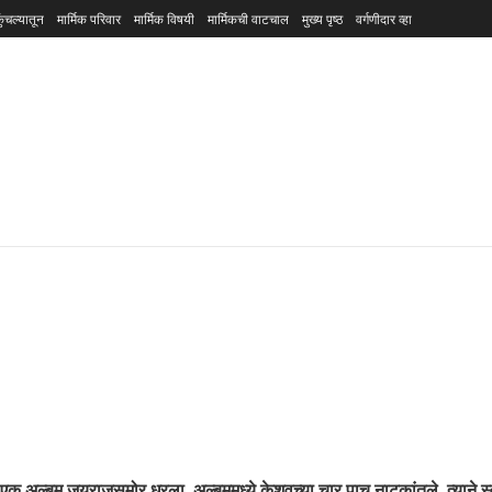
ुंचल्यातून
मार्मिक परिवार
मार्मिक विषयी
मार्मिकची वाटचाल
मुख्य पृष्ठ
वर्गणीदार व्हा
 अल्बम जयराजसमोर धरला. अल्बममध्ये केशवच्या चार पाच नाटकांतले, त्याने स्वत: