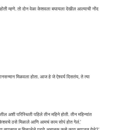
ोती म्हणे. तो दोन वेळा केशवला बघायला देखील आल्याची नोंद
नसन्मान मिळवला होता. आज हे जे ऐश्वर्य दिसतंय, ते त्या
तील अशी परिस्थिती पहिले तीन महिने होती. तीन महिन्यांत
केशवचे ठसे मिळाले आणि आमचं काम सोपं होत गेलं.’
या तपासात न मिळालेले पुरावे अचानक कसे काय सापडत गेले?’