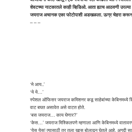
शेवटच्या नाटकातले काही व्हिडिओ. आता ह्याच आठवणी उरल्य
जयराज अचानक एका फोटोपाशी अडखळला. ऊग्र चेहरा करून हात
– – –
‘मे आय..’
‘ये ये…’
स्पेशल ऑफिसर जयराज कमिशनर कडू साहेबांच्या केबिनमध्ये शिरला
वाट बघत असावेत असे वाटत होते.
‘बस जयराज… काय घेणार?’
‘केस…’ जयराज मिश्किलपणे म्हणाला आणि केबिनमध्ये वातावर
‘येस येस! त्यासाठी तर तुला खास बोलावून घेतले आहे. अगदी सा