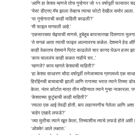
‘आणि हा केशव म्हणजे तोच गुन्हेगार जो ११ वर्षापूर्वी फासावर 
‘येस! डीएनए मॅच झाला तेव्हाच त्याचा फोटो देखील समोर आला. 
‘या गुन्हेगाराची काही माहिती काढली?’
‘मी फाइल मागवली आहे.’
‘एकसारख्या चेहर्‍याची माणसे, हुबेहूब बापासारखा दिसणारा मुल
‘ते सगळं आता त्याची फाइल आल्यावरच कळेल. देशमाने हेड ऑ
काही वेळातच देशमाने प्रिंट काढलेले चार कागद घेऊन हजर झा
‘काय चाललंय काही कळत नाहीये सर..’
‘म्हणजे? काय म्हणते केशवची माहिती?’
‘हा केशव साधारण चौदा वर्षापूर्वी तनेजाच्याच ग्रुपमध्ये एक
हिरॉईनची बाचाबाची झाली आणि रागाच्या भरात त्याने तिच्या डोक्य
केला. नंतर कोर्टात मात्र तीन महिन्यात त्याने गुन्हा नाकारला. 
‘केशवच्या कुटुंबाची काही माहिती?’
‘त्याला एक आई तेवढी होती. बाप लहानपणीच गेलेला आणि अशा फा
‘बाहेर एखादे लफडे?’
‘ज्या मुलीचा त्याने खून केला, तिच्याशीच त्याचे लफडे होते अ
‘ओक्के! आले लक्षात.’