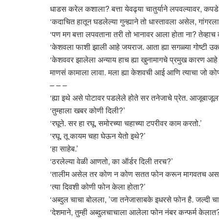
धाडस करेल कशाला? बत्ता येवढ्या चातुर्याने लपवल्यावर, क
‘कदाचित हातून घडलेल्या गुन्ह्याने तो धास्तावला असेल, गांगरल
‘पण मग बत्ता लपवताना तरी तो भानावर आला होता ना? तेव्हाच 
‘केशवला फाशी झाली आहे जयराज. आता ह्या सगळ्या गोष्टी उ
‘केशववर झालेला अन्याय हाच ह्या खुनामागचे प्रमुख कारण आहे स
माणसं कामाला लावा. मला ह्या केशवची आई आणि त्याचा जो कोण 
– – –
‘ह्या इथे असे पोटावर पडलेले होते सर तनेजाचे प्रेत. आजूबाजूला
‘तुम्हाला खबर कोणी दिली?’
‘रघूने. सर हा रघू, समोरच्या चहाच्या टपरीवर काम करतो.’
‘रघू, तू कायम चहा घेऊन येतो इथे?’
‘हा साहेब.’
‘ठरलेल्या वेळी आणतो, का ऑर्डर दिली तरच?’
‘तालीम असेल तर कोण न कोण सतत फोन करून मागवतच असते
‘त्या दिवशी कोणी फोन केला होता?’
‘अब्दुल चाचा बोलला, ’जा तनेजासाबके इधरसे फोन है. जल्दी चा
‘देशमाने, तुम्ही अब्दुलचाचाला आलेला फोन नंबर कन्फर्म केलात