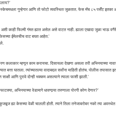
चढलाय?’
स्केचमधला गुन्हेगार आणि तो फोटो व्यवस्थित जुळतात. फेस मॅच ८५ पर्सेंट इतका आ
गा अशी काही फिल्मी गंमत ह्यात असेल असे वाटत नाही. ह्याला एखादा जुळा भाऊ वगै
फिसच्या ईमेलचीच वाट बघत आहेत.’
ले.
 साधारण कलाकार म्हणून काम करायचा. दिसायला देखणा असला तरी अभिनयाच्या नावाने
ात बत्ता घातला. त्यांच्यातल्या वादाबद्दल सर्वांना माहिती होतंच. पोलीस तपासात इ
पण साक्षी आणि पुरावे दोन्ही भक्कम असल्याने त्याला फाशी झाली.’
टक्या, अभिनयाच्या वेडामागे धावणार्‍या तरुणाला पोरगी कोण देणार?’
शी कुजबूज ह्या केसच्या वेळी चालली होती. त्याने तिला तनेजाबरोबर नको त्या अवस्थ