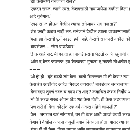
‘ह्या केसमध्ये तनेजाचा रोल?’
‘एकदम सरळ. त्याने स्वत: केशवसाठी नावाजलेला वकील दिला हो
आहे तुरुंगात.’
‘एवढं सगळं होऊन देखील त्याचा तनेजावर राग नव्हता?’
‘तेच काही कळत नाही सर. तनेजाने देखील त्याला वाचवण्यासाठी पा
‘मला ह्या केसची पूर्ण फाइल हवी आहे. केसचे सरकारी वकील को
‘बावडेकर… रमेश बावडेकर.’
‘ठीक आहे सर. मी एकदा ह्या बावडेकरांना भेटतो आणि खुनाची 
‘ऑल द बेस्ट जयराज! ह्या केशवच्या भुताला तू नक्की शोधशील ह्
– – –
’ओ हो हो.. दॅट ब्लडी डॅम केस. कशी विसरणार मी ती केस? त्या क
केसचेच आशीर्वाद आहेत मिस्टर जयराज.’ बावडेकर जयराजच्या 
‘केसबद्दल तुमचं स्वत:चं काय मत आहे? कदाचित केशव निर्दोष
‘नो वे! सरळ सरळ ओपन अँड शट केस होती. ही केस लढवायला व
‘पण तरी ही केस कोर्टात एक वर्ष अकरा महिने चालली?’
‘वेल ! जयराज खरं सांगायचं, तर ही केस आधी वाटते तेवढी सरळ 
केशवने देखील आपला कबुलीजबाब फिरवला होता. मात्र त्यानंतर 
‘येस! मी ती केस, तिचा तपास आणि न्यायालयीन कामकाज सगळं 