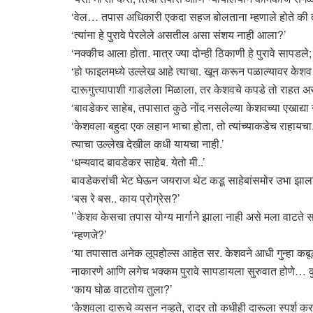
‘वेल… तपास अधिकारी एकदा सहज बोलताना म्हणाले होते की त्या
‘त्यांना हे पुरावे पेरलेले असतील असा संशय नाही आला?’
‘नक्कीच आला होता. मात्र ज्या दोन्ही ठिकाणी हे पुरावे सापडले; 
‘हो फाइलमध्ये उल्लेख आहे त्याचा. खून करून पळाल्यावर केश
दारूगुत्त्यापाशी गाडलेला मिळाला, तर केशवचे कपडे तो राहत अस
‘बावडेकर साहेब, तपासात कुठे नोंद नसलेल्या केशवच्या एखाद्या
‘केशवला बहुदा एक लहान भाचा होता, तो त्यांच्याकडेच राहायचा.
त्याचा उल्लेख देखील कधी यायचा नाही.’
‘धन्यवाद बावडेकर साहेब. येतो मी..’
बावडेकरांची भेट घेऊन जयराज थेट कडू साहेबांसमोर उभा झाल
‘बस रे बस.. काय प्रोग्रेस?’
’’केशव केसचा तपास योग्य मार्गाने झाला नाही असे मला वाटते स
‘म्हणजे?’
‘या तपासात अनेक लूपहोल्स आहेत सर. केशवने आधी गुन्हा कबूल क
नाकारणे आणि लगेच भक्कम पुरावे सापडायला सुरुवात होणे…
‘काय घोळ वाटतोय तुला?’
‘केशवला दारूचे व्यसन नव्हते, रादर तो कधीही दारूला स्पर्श 