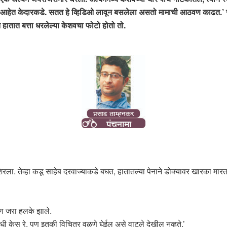
ा आहेत केदारकडे. सतत हे व्हिडिओ लावून बसलेला असतो मामाची आठवण काढत.’ ज
ात बत्ता धरलेल्या केशवचा फोटो होतो तो.
. तेव्हा कडू साहेब दरवाज्याकडे बघत, हातातल्या पेनाने डोक्यावर खारका मारत बस
ण जरा हलके झाले.
धी केस रे, पण इतकी विचित्र वळणे घेईल असे वाटले देखील नव्हते.’