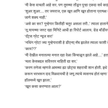
‘मी केस वाचली आहे सर. पण तुमच्या तोंडून पुन्हा एकदा सर्व
‘शुअर शुअर… तर जयराज, एक खून आणि खून होताना प्रत्यक्
जाणे शक्य नाही.’
‘असे का सर? गुन्हेगार कितीही चतुर असला तरी..’ त्याला हाता
‘तू यायच्या जस्ट दहा मिनिटे आधी हा रिपोर्ट आलाय. डेड बॉडीवर
‘दॅट्स ग्रेट न्यूज सर!’
‘नथिंग ग्रेट! ज्या गुन्हेगाराशी हे डीएनए मॅच झालेत त्याला फाश
‘काय??’
‘मी देखील मनातल्या मनात दहा वेळा किंचाळून झाले आहे…’ हता
‘मला केसबद्दल सविस्तर माहिती द्या सर.’
‘करण तनेजा म्हणजे आमच्या ह्या छोट्या शहराची शान होती. इथ
करून भरभरून दाद मिळवायची हे जणू त्याचे व्यसनच होतं म्हणा न
हॉलमध्ये खून झाला.’
‘खून कसा करण्यात आला?’