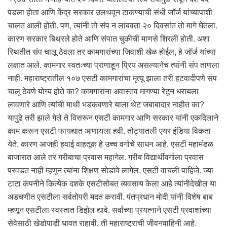
पडला होता आणि केंद्र सरकार उलथवून टाकण्याची संधी जॉर्ज यांच्यापाशी
चालत आली होती. पण, त्यांनी तो संप न लांबवता २० दिवसांत तो मागे घेतला.
कारण सरकार बिथरले होते आणि संपात चुकीची माणसे शिरली होती. अशा
स्थितीत संप चालू ठेवला तर कामगारांच्या जिवाशी खेळ होईल, हे जॉर्ज यांच्या
लक्षात आले. कामगार स्वतःच्या प्राणाहून प्रिय असल्यानेच त्यांनी संप ताणला
नाही. महाराष्ट्रातील १०७ एसटी कामगारांचा मृत्यू झाला तरी हटवादीपणे संप
चालू ठेवणे योग्य होते का? कामगारांना अवास्तव मागण्या रेटून धरायला
लावणारे आणि त्यांची माथी भडकवणारे याला थेट जबाबादार नाहीत का?
यापुढे तरी झाले गेले ते विसरून एसटी कामगार आणि सरकार यांनी एकदिलाने
काम करून एसटी फायद्यात आणायला हवी. तोट्यातली एयर इंडिया विकता
येते, कारण आजही हवाई वाहतूक हे उच्च वर्गाचे साधन आहे. एसटी महामंडळ
बाजारात आले तर गरीबाचा प्रवास महागेल. गरीब विद्यार्थीवर्गाला प्रवास
परवडत नाही म्हणून त्यांना शिक्षण सोडावे लागेल. एसटी वाचली पाहिजे. ज्या
टाटा कंपनीने कित्येक दशके एसटीसोबत व्यवसाय केला आहे त्यांनीदेखील या
अडचणीत एसटीला सर्वतोपरी मदत करावी. पंतप्रधान मोदी यांनी विशेष बाब
म्हणून एसटीला स्वस्तात डिझेल द्यावे. सर्वांच्या प्रयत्नाने एसटी प्रवाशांच्या
सेवेसाठी खेडोपाडी धावत राहावी. ती महाराष्ट्राची जीवनवाहिनी आहे.