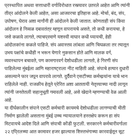
प्रस्थापित अथवा सत्ताधारी वर्गाविरोधात रस्त्यावर उतरले आहेत आणि त्यांनी
तीव्र आंदोलने केली आहेत, असा आजवरचा इतिहास आहे. मोर्चा, बंद, संप,
उपोषण, घेराव अशा मार्गांनी ही आंदोलने केली जातात. कोणताही संप किंवा
आंदोलन हे निव्वळ दबावतंत्र म्हणून वापरायचे असते, तो कधी करायचा, हे
जसे कळावे लागते, त्याचप्रमाणे यशस्वी माघार कधी घ्यायची, हेही
आंदोलकांना कळले पाहिजे. संप अवास्तव लांबला आणि चिघळला तर त्यातून
उभय पक्षांचे कधीही न भरून येणारे नुकसान होते आणि मालक वर्ग,
व्यवस्थापन बचावते, पण कामगारवर्ग देशोधडीला लागतो, हे गिरणी संप
पाहिलेल्या मुंबईला आणि महाराष्ट्राला नीट माहिती आहे. संपाचे हत्यार दुधारी
असल्याने फार जपून वापरावे लागते. दुर्दैवाने एसटीच्या कर्मचार्‍यांना याचे भान
राहिलेले नाही. राजकीय हेतूने प्रेरित अशा आततायी नेतृत्त्वाच्या नादी लागून
त्यांनी जनतेतली सहानुभूती गमावली आहे, असे खेदाने म्हणण्याची वेळ आली
आहे.
या दीर्घकालीन संपाने एसटी कर्मचारी कायमचे देशोधडीला लागण्याची भीती
निर्माण झालेली असताना मुंबई उच्च न्यायालयाने हस्तक्षेप करून हा संप
मिटवायचे आदेश दिले आणि संपाची कोंडी फुटली. सरकारने कर्मचारीवर्गाला
२२ एप्रिलच्या आत कामावर हजर झाल्यास शिस्तभंगाच्या कारवाईतून सूट