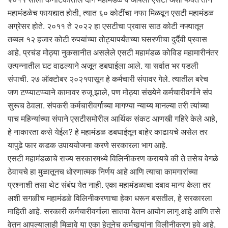
महामंडळेच फायद्यात होती, त्यात ६० कोटींचा नफा मिळवून एसटी महामंडळ
अग्रेसर होते. २०११ ते २०२२ हा एसटीचा प्रवास साठ कोटी नफ्यातून
तब्बल १२ हजार कोटी रुपयांच्या तोट्यापर्यंतच्या घसरणीचा दुर्दैवी प्रवास
आहे. प्रचंड मोठ्या नुकसानीत असलेले एसटी महामंडळ कोविड महामारीनंतर
उत्पन्नातील घट वाढल्याने अजून डबघाईला आले. या सर्वात भर पडली
संपाची. २७ ऑक्टोबर २०२१पासून हे कर्मचारी संपावर गेले. त्यातील बरेच
जण टप्प्याटप्प्याने कामावर रुजू झाले, पण मोठ्या संख्येने कर्मचारीवर्गाने संप
सुरूच ठेवला. संपकरी कर्मचारीवर्गाच्या मागण्या न्याय्य मानल्या तरी त्यांच्या
पाच महिन्यांच्या संपाने एसटीसमोरील आर्थिक संकट आणखी गहिरे केले आहे,
हे नाकारता कसे येईल? हे महामंडळ डबघाईतून बाहेर काढायचे असेल तर
यापुढे फार कडक उपाययोजना करणे सरकारला भाग आहे.
एसटी महामंडळाचे राज्य सरकारमध्ये विलिनीकरण करायचे की ते तसेच वेगळे
ठेवायचे हा मुळातूनच धोरणात्मक निर्णय आहे आणि त्याचा कामगारांच्या
प्रश्नाशी तसा थेट संबंध येत नाही. एका महामंडळाचा दबाव मान्य केला तर
अशी सगळीच महामंडळे विलिनीकरणाचा हेका धरून बसतील, हे सरकारला
माहिती आहे. सरकारी कर्मचारीवर्गाला सातवा वेतन आयोग लागू आहे आणि तसे
वेतन आपल्यालाही मिळावे या एका हेतूनेच कर्मचार्‍यांना विलीनीकरण हवे आहे.