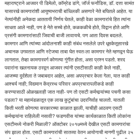
महाराष्ट्राने आजवर पी डिमेलो, कॉम्रेड डांगे, जॉर्ज फर्नांडिस, डॉ. दत्ता सामंत
यासारखे कामगारांशी आयुष्यभराची बांधिलकी असणारे नेते बघितले आहेत. या
नेत्यांनीही अनेकदा आततायी निर्णय घेतले, काही वेळा कामगारांचे हित त्यांना
साधता आले नाही, पण हे नेते सच्चे होते, कळकळीचे होते, विद्वान होते आणि
प्रसंगी कामगारांसाठी जिवाची बाजी लावायचे. पण आता दिवस बदलले.
कामगार आणि त्यांच्या आंदोलनाशी काही संबंध नसलेले उपरे धूमकेतूसारखे
अचानक उगवतात आणि स्टेजचा ताबा घेत स्वतःला कामगार नेते म्हणवून घेऊ
लागतात, तेव्हा कामगारवर्ग कोणत्या गुंगीत होता, असा प्रश्न पडतो. शरद
पवारांना खलनायक ठरवून आजवर त्यांनी एसटीसाठी काही केले नाही,
आजच्या दुर्दशेला ते जबाबदार आहेत, असा अपप्रचार केला गेला, यात काही
आश्चर्य नाही; विद्यमान केंद्रस्थ परिवार अपप्रचारापलीकडे काही
करण्यासाठी ओळखलाही जात नाही- पण तो एसटी कर्मचार्‍यांच्या पचनी कसा
पडला? या महामंडळातून एक लाख कुटुंबांचा उदरनिर्वाह चालतो. यातली
किती भरती कोणत्या सरकारच्या काळात झाली, याचीही आठवण एसटी
कर्मचार्‍यांना राहिलेली नसावी? फडणवीस यांच्या कार्यकाळात किती लोकांना
एसटीमध्ये नोकरी मिळाली? ऑक्टोबर २०१७मध्ये देखील एसटी कामगारांचा
संप झाला होता. एसटी कामगारांची सातव्या वेतन आयोगाची मागणी पुढील २५