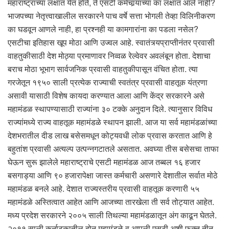
महाराष्ट्राच्या लक्षात येत होते, ते एसटी कर्मचार्‍यांच्या का लक्षात आले नाही?
भाजपच्या नेतृत्त्वाखालील सरकारने पाच वर्षे सत्ता भोगली तेव्हा विलिनीकरण
का घडवून आणले नाही, हा प्रश्नही या कामगारांना का पडला नसेल?
एसटीचा इतिहास खूप मोठा आणि उज्वल आहे. स्वातंत्र्यप्राप्तीनंतर प्रवासी
वाहतुकीसाठी देश मोठ्या प्रमाणावर निव्वळ रेल्वेवर अवलंबून होता. देशाचा
बराच मोठा भूभाग सार्वजनिक प्रवासी वाहतुकीपासून वंचित होता. त्या
गरजेतून १९५० साली प्रत्येक राज्याची स्वतंत्र प्रवासी वाहतूक यंत्रणा
असावी यासाठी विशेष कायदा करण्यात आला आणि केंद्र सरकारने असे
महामंडळ स्थापण्यासाठी राज्यांना ३० टक्के अनुदान दिले. त्यानुसार विविध
राज्यांमध्ये राज्य वाहतूक महामंडळे स्थापन झाली. आज या सर्व महामंडळांच्या
देशभरातील दीड लाख बसेसमधून कोट्यवधी लोक प्रवास करतात आणि हे
बहुतांश प्रवासी अत्यल्प उत्पन्नगटातले असतात. अवघ्या तीस बसेसचा ताफा
घेऊन सुरू झालेले महाराष्ट्राचे एसटी महामंडळ आज तब्बल १६ हजार
बसगाड्या आणि ९० हजारापेक्षा जास्त कर्मचारी असणारे देशातील सर्वात मोठे
महामंडळ बनले आहे. देशात राज्यस्तरीय प्रवासी वाहतूक करणारी ५५
महामंडळे अस्तित्वात आहेत आणि आजच्या तारखेला ती सर्व तोट्यात आहेत.
मध्य प्रदेश सरकारने २००५ साली तिथल्या महामंडळातून अंग काढून घेतले.
२०११ साली कर्नाटकातील दोन महामंडळे व आपली एसटी अशी फक्त तीन