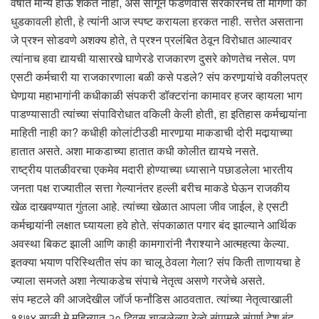
वर्षांत मान्य होऊ शकत नाही, असे सांगून फडणवीस सरकारनेच ती मागणी का
धुडकावली होती, हे त्यांनी आज स्पष्ट करायला हरकत नाही. सत्तेत असताना
जे प्रश्न सोडवणे अशक्य होते, ते प्रश्न प्रलंबित ठेवून विरोधात आल्यावर
त्यांनाच हवा द्यायची यासारखे घाणेरडे राजकारण दुसरे कोणतेच नसेल. पण
एसटी कर्मचारी या राजकारणाला बळी कसे पडले? संप करणार्‍यांचे वकीलपत्र
घेणार्‍या महाभागांनी कधीकाळी संपकरी डॉक्टरांना कामावर हजर व्हायला भाग
पाडण्यासाठी त्यांच्या संपाविरोधात वकिली केली होती, हा इतिहास कर्मचार्‍यांना
माहिती नाही का? कधीही कोलांटीउडी मारणार्‍या माकडाची दोरी मदार्‍याच्या
हातात असते. अशा माकडाच्या हातात कधी कोलीत द्यायचे नसते.
राष्ट्रीय पातळीवरचा एकमेव मदारी होण्याच्या ध्यासाने पछाडलेला भारतीय
जनता पक्ष राज्यातील सत्ता गेल्यानंतर हल्ली बरीच माकडे घेऊन राजकीय
खेळ दाखवण्यात गुंतला आहे. त्यांच्या खेळात आपला जीव जाईल, हे एसटी
कर्मचार्‍यांनी लक्षात घ्यायला हवे होते. संपकाळात पगार बंद झाल्याने आर्थिक
अवस्था बिकट झाली आणि काही कामगारांनी नैराश्याने आत्महत्या केल्या.
इतक्या भयाण परिस्थितीत संप का चालू ठेवला गेला? संप किती ताणायचा हे
ज्याला समजते अशा नेत्याकडेच संपाचे नेतृत्व असणे गरजेचे असते.
संप म्हटले की आजदेखील जॉर्ज फर्नांडिस आठवतात. त्यांच्या नेतृत्वाखाली
१९७४ साली मे महिन्यात २० दिवस चाललेल्या रेल्वे संपामुळे संपूर्ण देश बंद