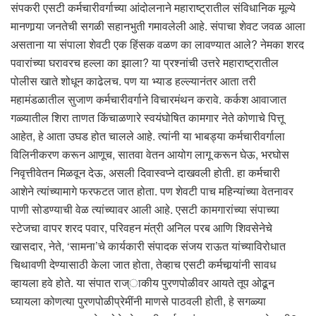
संपकरी एसटी कर्मचारीवर्गाच्या आंदोलनाने महाराष्ट्रातील संविधानिक मूल्ये
मानणार्‍या जनतेची सगळी सहानभुती गमावलेली आहे. संपाचा शेवट जवळ आला
असताना या संपाला शेवटी एक हिंसक वळण का लावण्यात आले? नेमका शरद
पवारांच्या घरावरच हल्ला का झाला? या प्रश्नांची उत्तरे महाराष्ट्रातील
पोलीस खाते शोधून काढेलच. पण या भ्याड हल्ल्यानंतर आता तरी
महामंडळातील सुजाण कर्मचारीवर्गाने विचारमंथन करावे. कर्कश आवाजात
गळ्यातील शिरा ताणत किंचाळणारे स्वयंघोषित कामगार नेते कोणाचे पित्तू
आहेत, हे आता उघड होत चालले आहे. त्यांनी या भाबड्या कर्मचारीवर्गाला
विलिनीकरण करून आणूच, सातवा वेतन आयोग लागू करून घेऊ, भरघोस
निवृत्तीवेतन मिळवून देऊ, असली दिवास्वप्ने दाखवली होती. हा कर्मचारी
आशेने त्यांच्यामागे फरफटत जात होता. पण शेवटी पाच महिन्यांच्या वेतनावर
पाणी सोडण्याची वेळ त्यांच्यावर आली आहे. एसटी कामगारांच्या संपाच्या
स्टेजचा वापर शरद पवार, परिवहन मंत्री अनिल परब आणि शिवसेनेचे
खासदार, नेते, ‘सामना’चे कार्यकारी संपादक संजय राऊत यांच्याविरोधात
चिथावणी देण्यासाठी केला जात होता, तेव्हाच एसटी कर्मचार्‍यांनी सावध
व्हायला हवे होते. या संपात राज्ाकीय पुरणपोळीवर आयते तूप ओढून
घ्यायला कोणत्या पुरणपोळीप्रेमींनी माणसे पाठवली होती, हे सगळ्या