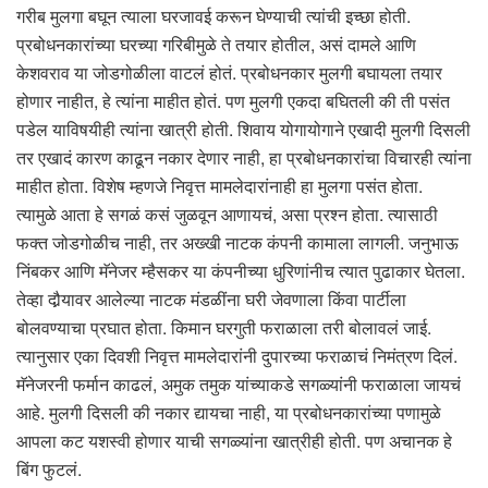
गरीब मुलगा बघून त्याला घरजावई करून घेण्याची त्यांची इच्छा होती.
प्रबोधनकारांच्या घरच्या गरिबीमुळे ते तयार होतील, असं दामले आणि
केशवराव या जोडगोळीला वाटलं होतं. प्रबोधनकार मुलगी बघायला तयार
होणार नाहीत, हे त्यांना माहीत होतं. पण मुलगी एकदा बघितली की ती पसंत
पडेल याविषयीही त्यांना खात्री होती. शिवाय योगायोगाने एखादी मुलगी दिसली
तर एखादं कारण काढून नकार देणार नाही, हा प्रबोधनकारांचा विचारही त्यांना
माहीत होता. विशेष म्हणजे निवृत्त मामलेदारांनाही हा मुलगा पसंत हाेता.
त्यामुळे आता हे सगळं कसं जुळवून आणायचं, असा प्रश्न होता. त्यासाठी
फक्त जोडगोळीच नाही, तर अख्खी नाटक कंपनी कामाला लागली. जनुभाऊ
निंबकर आणि मॅनेजर म्हैसकर या कंपनीच्या धुरिणांनीच त्यात पुढाकार घेतला.
तेव्हा दौर्‍यावर आलेल्या नाटक मंडळींना घरी जेवणाला किंवा पार्टीला
बोलवण्याचा प्रघात होता. किमान घरगुती फराळाला तरी बोलावलं जाई.
त्यानुसार एका दिवशी निवृत्त मामलेदारांनी दुपारच्या फराळाचं निमंत्रण दिलं.
मॅनेजरनी फर्मान काढलं, अमुक तमुक यांच्याकडे सगळ्यांनी फराळाला जायचं
आहे. मुलगी दिसली की नकार द्यायचा नाही, या प्रबोधनकारांच्या पणामुळे
आपला कट यशस्वी होणार याची सगळ्यांना खात्रीही होती. पण अचानक हे
बिंग फुटलं.