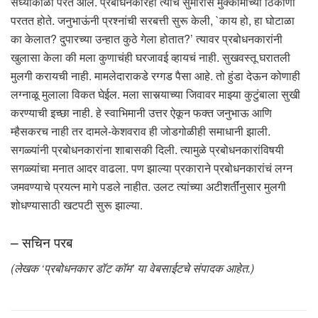
संध्याकाळी परत आले. प्रबोधनकारही त्याच सुमारास मुक्कामाच्या ठिकाणी
परतत होते. जनुभाऊंनी प्रश्नांची सरबत्ती सुरू केली, `काय हो, हा घोटाळा
का केलात? दुपारच्या उन्हात कुठे गेला होतात?’ त्यावर प्रबोधनकारांनी
खुलासा केला की मला कुणाचंही घरजावई व्हायचं नाही. सुखवस्तू घरातली
मुलगी करायची नाही. मामलेदाराकडे रग्गड पैसा आहे. तो हुंडा देऊन कोणाही
लग्नाळू मुलाला विकत घेईल. मला सासर्‍याच्या जिवावर माझ्या कुटुंबाला सुखी
करण्याची इच्छा नाही. हे स्वाभिमानी उत्तर ऐकून फक्त जनुभाऊ आणि
म्हैसकरच नाही तर दामले-केशवराव ही जोडगोळीही समाधानी झाली.
सगळ्यांनी प्रबोधनकारांना शाबासकी दिली. त्यामुळे प्रबोधनकारांविषयी
सगळ्यांचा मनात आदर वाढला. पण झाल्या प्रकाराने प्रबोधनकारांचं लग्न
जमवण्याचे प्रयत्न मागे पडले नाहीत. उलट त्यांच्या अटीशर्तींनुसार मुलगी
शोधण्यासाठी खटपटी सुरू झाल्या.
– सचिन परब
(लेखक ‘प्रबोधनकार डॉट कॉम’ या वेबसाईटचे संपादक आहेत.)