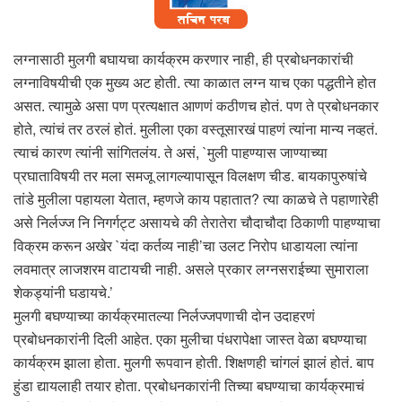
लग्नासाठी मुलगी बघायचा कार्यक्रम करणार नाही, ही प्रबोधनकारांची
लग्नाविषयीची एक मुख्य अट होती. त्या काळात लग्न याच एका पद्धतीने होत
असत. त्यामुळे असा पण प्रत्यक्षात आणणं कठीणच होतं. पण ते प्रबोधनकार
होते, त्यांचं तर ठरलं होतं. मुलीला एका वस्तूसारखं पाहणं त्यांना मान्य नव्हतं.
त्याचं कारण त्यांनी सांगितलंय. ते असं, `मुली पाहण्यास जाण्याच्या
प्रघाताविषयी तर मला समजू लागल्यापासून विलक्षण चीड. बायकापुरुषांचे
तांडे मुलीला पहायला येतात, म्हणजे काय पहातात? त्या काळचे ते पहाणारेही
असे निर्लज्ज नि निगर्गट्ट असायचे की तेरातेरा चौदाचौदा ठिकाणी पाहण्याचा
विक्रम करून अखेर `यंदा कर्तव्य नाही’चा उलट निरोप धाडायला त्यांना
लवमात्र लाजशरम वाटायची नाही. असले प्रकार लग्नसराईच्या सुमाराला
शेकड्यांनी घडायचे.’
मुलगी बघण्याच्या कार्यक्रमातल्या निर्लज्जपणाची दोन उदाहरणं
प्रबोधनकारांनी दिली आहेत. एका मुलीचा पंधरापेक्षा जास्त वेळा बघण्याचा
कार्यक्रम झाला होता. मुलगी रूपवान होती. शिक्षणही चांगलं झालं होतं. बाप
हुंडा द्यायलाही तयार होता. प्रबोधनकारांनी तिच्या बघण्याचा कार्यक्रमाचं