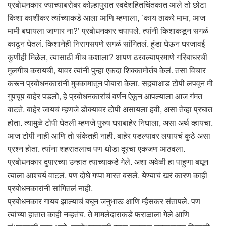
प्रबोधनकार ज्याच्याबरोबर कोल्हापुरात स्वदेशहितचिंतकात आले तो छोटा
किशा काशीकर त्यांच्याकडे आला आणि म्हणाला, `काय ठाकरे मामा, आज
मामी बघायला जाणार ना?’ प्रबोधनकार चपापले. त्यांनी किशाकडून सगळं
काढून घेतलं. किशानेही निरागसपणे सगळं सांगितलं. हुंडा घेऊन घरजावई
कुणीही मिळेल, त्यासाठी मीच कशाला? आपण ठरवल्याप्रमाणे गरिबाघरची
मुलगीच करायची, यावर त्यांनी पुन्हा एकदा शिक्कामोर्तब केलं. तसा विचार
करून प्रबोधनकारांनी मुक्कामातून पोबारा केला. सदर्‍याआड टोपी लपवून मी
गुपचूप बाहेर पडलो, हे प्रबोधनकारांचं वर्णन ऐकून आपल्याला आज गंमत
वाटते. बाहेर जायचं म्हणजे डोक्यावर टोपी असायला हवी, असा तेव्हा प्रघात
होता. त्यामुळे टोपी घेतली म्हणजे पुरुष घराबाहेर निघाला, असा अर्थ व्हायचा.
आज टोपी नाही आणि तो संकेतही नाही. बाहेर पडल्यावर लपायचं कुठे असा
प्रश्न होता. त्यांना शहरातलाच पण थोडा दूरचा एकजण आठवला.
प्रबोधनकार दुपारच्या उन्हात त्याच्याकडे गेले. अशा अवेळी हा पाहुणा बघून
त्याला आश्चर्य वाटलं. पण दोघे गप्पा मारत बसले. येण्याचं खरं कारण काही
प्रबोधनकारांनी सांगितलं नाही.
प्रबोधनकार गायब झाल्याचं बघून जनुभाऊ आणि म्हैसकर संतापले. पण
त्यांच्या हातात काही नव्हतंच. ते मामलेदाराकडे फराळाला गेले आणि