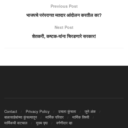
Previous Post
भाजपचे परंपरागत मतदार आंदोलन करतील का?
Next Post
शेतकरी, कष्टक-यांना चिरडणारे सरकार!
Contact
Privacy Policy
उचला कुंचला
जुने अंक
बाळासाहेबांच्या कुंचल्यातून
मार्मिक परिवार
मार्मिक विषयी
मार्मिकची वाटचाल
मुख्य पृष्ठ
वर्गणीदार व्हा