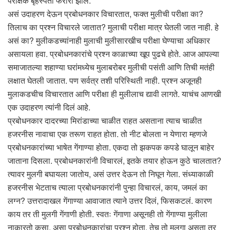
परीक्षक बृहस्पती फरारी झाले.’
असं उदाहरण देऊन प्रबोधनकार विचारतात, फक्त मुलीची परीक्षा का?
तिलाच का प्रश्न विचारले जातात? मुलाची परीक्षा मात्र घेतली जात नाही. हे
असं का? मुलीकडच्यांनाही मुलाची मुलीसारखीच परीक्षा घेण्याचा अधिकार
असायला हवा. प्रबोधनकारांचे प्रश्न काळाच्या खूप पुढचे होते. आज आपल्या
समाजातल्या शहाण्या घरांमध्येच मुलाबरोबर मुलीची पसंती आणि तिची मतंही
लक्षात घेतली जातात. पण सर्वत्र तशी परिस्थिती नाही. प्रश्न अजूनही
मुलाकडचीच विचारतात आणि परीक्षा ही मुलीलाच द्यावी लागते. याचंच आणखी
एक उदाहरण त्यांनी दिलं आहे.
प्रबोधनकार दादरच्या मिरांडाच्या चाळीत राहत असताना त्याच चाळीत
हजरनीस नावाचा एक तरूण राहत होता. तो नीट बोलता न येणारा म्हणजे
प्रबोधनकारांच्या भाषेत गेंगाण्या होता. एकदा तो झकपक कपडे घालून बाहेर
जाताना दिसला. प्रबोधनकारांनी विचारलं, इतके तयार होऊन कुठे चालतात?
त्यावर मुलगी बघायला जातोय, असं उत्तर देऊन तो निघून गेला. संध्याकाळी
हजरनीस भेटताच त्याला प्रबोधनकारांनी पुन्हा विचारलं, काय, जमलं का
लग्न? उत्तरादाखल गेंगाण्या आवाजात त्याने उत्तर दिलं, फिसकटलं. कारण
काय तर ती मुलगी गेंगाणी होती. स्वतः गेंगाणा असूनही तो गेंगाण्या मुलीला
नाकारतो कसा, असा प्रबोधनकारांचा प्रश्न होता. तेच तो मुलगा असता तर