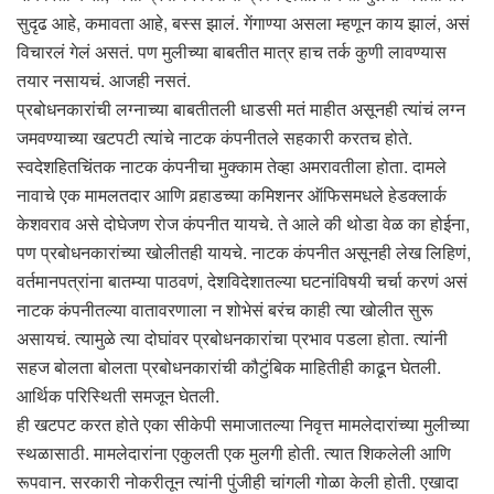
सुदृढ आहे, कमावता आहे, बस्स झालं. गेंगाण्या असला म्हणून काय झालं, असं
विचारलं गेलं असतं. पण मुलीच्या बाबतीत मात्र हाच तर्क कुणी लावण्यास
तयार नसायचं. आजही नसतं.
प्रबोधनकारांची लग्नाच्या बाबतीतली धाडसी मतं माहीत असूनही त्यांचं लग्न
जमवण्याच्या खटपटी त्यांचे नाटक कंपनीतले सहकारी करतच होते.
स्वदेशहितचिंतक नाटक कंपनीचा मुक्काम तेव्हा अमरावतीला होता. दामले
नावाचे एक मामलतदार आणि वर्‍हाडच्या कमिशनर ऑफिसमधले हेडक्लार्क
केशवराव असे दोघेजण रोज कंपनीत यायचे. ते आले की थोडा वेळ का होईना,
पण प्रबोधनकारांच्या खोलीतही यायचे. नाटक कंपनीत असूनही लेख लिहिणं,
वर्तमानपत्रांना बातम्या पाठवणं, देशविदेशातल्या घटनांविषयी चर्चा करणं असं
नाटक कंपनीतल्या वातावरणाला न शोभेसं बरंच काही त्या खोलीत सुरू
असायचं. त्यामुळे त्या दोघांवर प्रबोधनकारांचा प्रभाव पडला होता. त्यांनी
सहज बोलता बोलता प्रबोधनकारांची कौटुंबिक माहितीही काढून घेतली.
आर्थिक परिस्थिती समजून घेतली.
ही खटपट करत होते एका सीकेपी समाजातल्या निवृत्त मामलेदारांच्या मुलीच्या
स्थळासाठी. मामलेदारांना एकुलती एक मुलगी होती. त्यात शिकलेली आणि
रूपवान. सरकारी नोकरीतून त्यांनी पुंजीही चांगली गोळा केली होती. एखादा