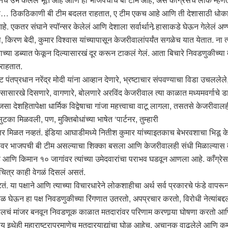
… ठिकठिकाणी बी टीम बदलत राहतात, ए टीम एकच आहे आणि ती देशासाठी धोकादायक
े. एकतर संघाने स्पॉन्सर केलेलं आणि देशाला सर्वार्थाने र्‍हासाकडे घेऊन गेलेलं अण
ा, किरण बेदी, कुमार विश्वास यांच्यापासून केजरीवालांपर्यंत सगळेच यात येतात. न
ाच्या डब्यात फेकून दिल्यासारखं दूर करून टाकलं गेलं. आता बिचारे निवडणुकीच्या 
 राहतात.
तप्रधान नरेंद्र मोदी यांना आव्हान देणारे, भ्रष्टाचार संपवण्याचा विडा उचललेले
ाणसासारखे दिसणारे, वागणारे, बोलणारे अरविंद केजरीवाल त्या काळात मध्यमवर्गाचे डा
 जसा देशहितापेक्षा धार्मिक विद्वेषाचा गांजा महत्त्वाचा वाटू लागला, तसतसे केज
का मिळवली, पण, मुक्तिबोधांच्या भाषेत ‘पार्टनर, तुम्हारी
 उत्तर मिळत नव्हतं. इंडिया आघाडीमध्ये नितीश कुमार यांच्याइतकाच बेभरवशाचा भि
ांच्यावर भाजपची बी टीम असल्याचा शिक्का बसला आणि केजरीवालही संधी मिळाल्यास 
आहे आणि किमान १० जागांवर त्यांच्या उमेदवारांचा पराभव घडवून आणला आहे. काँग्
 चित्र काही वेगळं दिसलं असतं.
ं. या पक्षाने आणि त्याच्या विचारधारेने लोकशाहीचा अर्थ सर्व प्रकारचे फंडे व
 घेऊन हा पक्ष निवडणुकीच्या रिंगणात उतरतो, अपप्रचार करतो, विरोधी नेत्यांबद्दल
ालचं मांजर बनवून निवडणूक काळात मतदारांवर परिणाम करणार्‍या घोषणा करतो आणि प
वाय इथेही महाराष्ट्राप्रमाणेच मतदारयाद्यांचा घोळ आहेच. अचानक वाढलेले आणि क