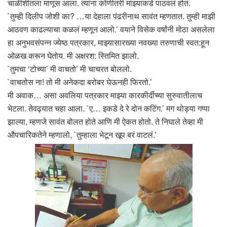
चाळीशीतला माणूस आला. त्यांना कोणीतरी माझ्याकडे पाठवलं होतं.
`तुम्ही दिलीप जोशी का? …या देहाला पंढरीनाथ सावंत म्हणतात. तुम्ही माझी
आठवण काढल्याचा कळलं म्हणून आलो.’ वयाने विसेक वर्षांनी मोठा असलेला
हा अनुभवसंपन्न ज्येष्ठ पत्रकार, माझ्यासारख्या नवख्या तरुणाची स्वत:हून
ओळख करून घेतोय. मी अक्षरश: स्तिमित झालो.
`तुमचा ‘टोच्या’ मी वाचतो’ मी चाचरत बोललो.
`वाचतोस ना! तो मी अनेकदा बरोबर घेऊनही फिरतो.’
मी अवाक… असा अवलिया पत्रकार माझ्या कारकीर्दीच्या सुरुवातीलाच
भेटला. तेवढ्यात चहा आला. `ए… इकडे दे रे दोन कटिंग.’ मग थोड्या गप्पा
झाल्या, म्हणजे सावंत बोलत होते आणि मी ऐकत होतो. ते निघाले तेव्हा मी
औपचारिकतेने म्हणालो, `तुम्हाला भेटून खूप बरं वाटलं.’