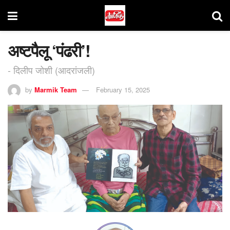
अष्टपैलू ‘पंढरी’!
- दिलीप जोशी (आदरांजली)
by
Marmik Team
February 15, 2025