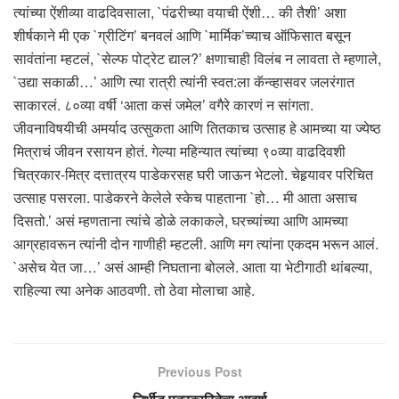
त्यांच्या ऐंशीव्या वाढदिवसाला, `पंढरीच्या वयाची ऐंशी… की तैशी’ अशा
शीर्षकाने मी एक `ग्रीटिंग’ बनवलं आणि `मार्मिक’च्याच ऑफिसात बसून
सावंतांना म्हटलं, `सेल्फ पोट्रेट द्याल?’ क्षणाचाही विलंब न लावता ते म्हणाले,
`उद्या सकाळी…’ आणि त्या रात्री त्यांनी स्वत:ला कॅन्व्हासवर जलरंगात
साकारलं. ८०व्या वर्षी ‘आता कसं जमेल’ वगैरे कारणं न सांगता.
जीवनाविषयीची अमर्याद उत्सुकता आणि तितकाच उत्साह हे आमच्या या ज्येष्ठ
मित्राचं जीवन रसायन होतं. गेल्या महिन्यात त्यांच्या ९०व्या वाढदिवशी
चित्रकार-मित्र दत्तात्रय पाडेकरसह घरी जाऊन भेटलो. चेहर्‍यावर परिचित
उत्साह पसरला. पाडेकरने केलेले स्केच पाहताना `हो… मी आता असाच
दिसतो.’ असं म्हणताना त्यांचे डोळे लकाकले, घरच्यांच्या आणि आमच्या
आग्रहावरून त्यांनी दोन गाणीही म्हटली. आणि मग त्यांना एकदम भरून आलं.
`असेच येत जा…’ असं आम्ही निघताना बोलले. आता या भेटीगाठी थांबल्या,
राहिल्या त्या अनेक आठवणी. तो ठेवा मोलाचा आहे.
Previous Post