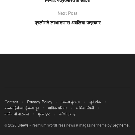
निर्भीड पत्रकारितेचा आदर्श
Next Post
प्रलोभने लाथाडणारा अवलिया पत्रकार
Contact
Privacy Policy
उचला कुंचला
जुने अंक
बाळासाहेबांच्या कुंचल्यातून
मार्मिक परिवार
मार्मिक विषयी
मार्मिकची वाटचाल
मुख्य पृष्ठ
वर्गणीदार व्हा
© 2026
JNews
- Premium WordPress news & magazine theme by
Jegtheme
.