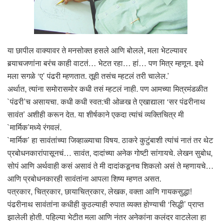
या छापील वाक्यावर ते मनसोक्त हसले आणि बोलले, मला भेटल्यावर
बर्‍याचजणांना बरंच काही वाटतं… भेटत रहा… हां… पण मित्र म्हणून. इथे
मला सगळे ‘ए’ पंढरी म्हणतात. तूही तसंच म्हटलं तरी चालेल.’
अर्थात, त्यांना समोरासमोर कधी तसं म्हटलं नाही. पण आमच्या मित्रमंडळीत
`पंढरी’च असायचा. कधी कधी स्वत:ची ओळख ते एखाद्याला ‘सर पंढरीनाथ
सावंत’ अशीही करून देत. या शीर्षकाने एकदा त्यांचं व्यक्तिचित्र मी
`मार्मिक’मध्ये रंगवलं.
`मार्मिक’ हा सावंतांच्या जिव्हाळ्याचा विषय. ठाकरे कुटुंबाशी त्यांचं नातं तर थेट
प्रबोधनकारांपासूनचं… सावंत, दादांच्या अनेक गोष्टी सांगायचे. लेखन सुबोध,
सोपं आणि अर्थवाही कसं असावं ते मी दादांकडूनच शिकलो असं ते म्हणायचे…
आणि प्रबोधनकारही सावंतांना आपला शिष्य म्हणत असत.
पत्रकार, चित्रकार, छायाचित्रकार, लेखक, वक्ता आणि गायकसुद्धा!
पंढरीनाथ सावंतांना कधीही कुठल्याही रुपात व्यक्त होण्याची ‘सिद्धी’ प्राप्त
झालेली होती. पहिल्या भेटीत मला आणि नंतर अनेकांना कलंदर वाटलेला हा