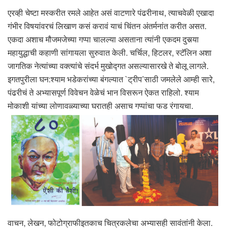
एरव्ही चेष्टा मस्करीत रमले आहेत असं वाटणारे पंढरीनाथ, त्याचवेळी एखादा
गंभीर विषयांवरचं लिखाण कसं करावं याचं चिंतन अंतर्मनांत करीत असत.
एकदा अशाच मौजमजेच्या गप्पा चालल्या असताना त्यांनी एकदम दुसर्‍या
महायुद्धाची कहाणी सांगायला सुरुवात केली. चर्चिल, हिटलर, स्टॅलिन अशा
जागतिक नेत्यांच्या वक्त्यांचे संदर्भ मुखोद्गत असल्यासारखे ते बोलू लागले.
इगतपुरीला घन:श्याम भडेकरांच्या बंगल्यात `ट्रीप’साठी जमलेले आम्ही सारे,
पंढरीचं ते अभ्यासपूर्ण विवेचन वेळेचं भान विसरून ऐकत राहिलो. श्याम
मोकाशी यांच्या लोणावळ्याच्या घरातही असाच गप्पांचा फड रंगायचा.
वाचन, लेखन, फोटोग्राफीइतकाच चित्रकलेचा अभ्यासही सावंतांनी केला.