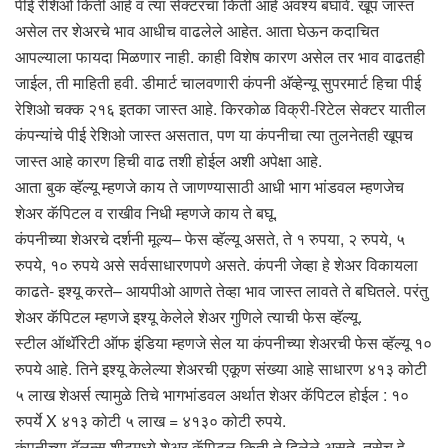
पीई रेशिओ किती आहे व त्या सेक्टरचा किती आहे अवश्य बघावे. खूप जास्त
असेल तर शेअरचे भाव आधीच वाढलेले आहेत. आता घेऊन कदाचित
आपल्याला फायदा मिळणार नाही. काही विशेष कारण असेल तर भाव वाढतही
जाईल, ती माहिती हवी. डीमार्ट चालवणारी कंपनी अ‍ॅव्हेन्यू सुपरमार्ट हिचा पीई
रेशिओ चक्क २१६ इतका जास्त आहे. किरकोळ विक्री-रिटेल सेक्टर यातील
कंपन्यांचे पीई रेशिओ जास्त असतात, पण या कंपनीचा त्या तुलनेतही खूपच
जास्त आहे कारण हिची वाढ तशी होईल अशी अपेक्षा आहे.
आता बुक व्हॅल्यू म्हणजे काय ते जाणण्यासाठी आधी भाग भांडवल म्हणजेच
शेअर कॅपिटल व राखीव निधी म्हणजे काय ते बघू.
कंपनीच्या शेअरचे दर्शनी मूल्य– फेस व्हॅल्यू असते, ते १ रुपया, २ रुपये, ५
रुपये, १० रुपये असे सर्वसाधारणपणे असते. कंपनी जेव्हा हे शेअर विकायला
काढते- इश्यू करते– आयपीओ आणते तेव्हा भाव जास्त लावते ते बघितले. परंतु
शेअर कॅपिटल म्हणजे इश्यू केलेले शेअर गुणिले त्याची फेस व्हॅल्यू.
स्टील ऑथॅरिटी ऑफ इंडिया म्हणजे सेल या कंपनीच्या शेअरची फेस व्हॅल्यू १०
रुपये आहे. तिने इश्यू केलेल्या शेअरची एकूण संख्या आहे साधारण ४१३ कोटी
५ लाख शेअर्स त्यामुळे तिचे भागभांडवल अर्थात शेअर कॅपिटल होईल : १०
रुपर्ये X ४१३ कोटी ५ लाख = ४१३० कोटी रुपये.
कंपनीच्या बॅलन्स शीटमध्ये शेअर कॅपिटल किती ते दिलेले असते. तसेच हे