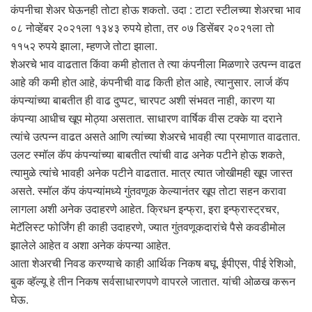
कंपनीचा शेअर घेऊनही तोटा होऊ शकतो. उदा : टाटा स्टीलच्या शेअरचा भाव
०८ नोव्हेंबर २०२१ला १३४३ रुपये होता, तर ०७ डिसेंबर २०२१ला तो
११५२ रुपये झाला, म्हणजे तोटा झाला.
शेअरचे भाव वाढतात किंवा कमी होतात ते त्या कंपनीला मिळणारे उत्पन्न वाढत
आहे की कमी होत आहे, कंपनीची वाढ किती होत आहे, त्यानुसार. लार्ज कॅप
कंपन्यांच्या बाबतीत ही वाढ दुप्पट, चारपट अशी संभवत नाही, कारण या
कंपन्या आधीच खूप मोठ्या असतात. साधारण वार्षिक वीस टक्के या दराने
त्यांचे उत्पन्न वाढत असते आणि त्यांच्या शेअरचे भावही त्या प्रमाणात वाढतात.
उलट स्मॉल कॅप कंपन्यांच्या बाबतीत त्यांची वाढ अनेक पटीने होऊ शकते,
त्यामुळे त्यांचे भावही अनेक पटीने वाढतात. मात्र त्यात जोखीमही खूप जास्त
असते. स्मॉल कॅप कंपन्यांमध्ये गुंतवणूक केल्यानंतर खूप तोटा सहन करावा
लागला अशी अनेक उदाहरणे आहेत. क्रिधन इन्फ्रा, इरा इन्फ्रास्ट्रचर,
मेटॅलिस्ट फोर्जिंग ही काही उदाहरणे, ज्यात गुंतवणूकदारांचे पैसे कवडीमोल
झालेले आहेत व अशा अनेक कंपन्या आहेत.
आता शेअरची निवड करण्याचे काही आर्थिक निकष बघू. ईपीएस, पीई रेशिओ,
बुक व्हॅल्यू हे तीन निकष सर्वसाधारणपणे वापरले जातात. यांची ओळख करून
घेऊ.