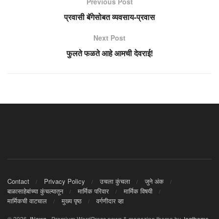
Previous Post
प्रवासी बॅगेसोबत व्यवसाय-प्रवास
Next Post
फुलते फळते आहे आमची देवराई!
Contact
Privacy Policy
उचला कुंचला
जुने अंक
बाळासाहेबांच्या कुंचल्यातून
मार्मिक परिवार
मार्मिक विषयी
मार्मिकची वाटचाल
मुख्य पृष्ठ
वर्गणीदार व्हा
© 2026
JNews
- Premium WordPress news & magazine theme by
Jegtheme
.