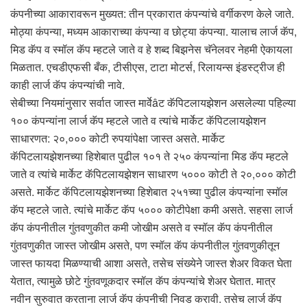
कंपनीच्या आकारावरून मुख्यत: तीन प्रकारात कंपन्यांचे वर्गीकरण केले जाते.
मोठ्या कंपन्या, मध्यम आकाराच्या कंपन्या व छोट्या कंपन्या. यालाच लार्ज कॅप,
मिड कॅप व स्मॉल कॅप म्हटले जाते व हे शब्द बिझनेस चॅनेलवर नेहमी ऐकायला
मिळतात. एचडीएफसी बँक, टीसीएस, टाटा मोटर्स, रिलायन्स इंडस्ट्रीज ही
काही लार्ज कॅप कंपन्यांची नावे.
सेबीच्या नियमांनुसार सर्वात जास्त मार्वेâट कॅपिटलायझेशन असलेल्या पहिल्या
१०० कंपन्यांना लार्ज कॅप म्हटले जाते व त्यांचे मार्केट कॅपिटलायझेशन
साधारणत: २०,००० कोटी रुपयांपेक्षा जास्त असते. मार्केट
कॅपिटलायझेशनच्या हिशेबात पुढील १०१ ते २५० कंपन्यांना मिड कॅप म्हटले
जाते व त्यांचे मार्केट कॅपिटलायझेशन साधारण ५००० कोटी ते २०,००० कोटी
असते. मार्केट कॅपिटलायझेशनच्या हिशेबात २५१च्या पुढील कंपन्यांना स्मॉल
कॅप म्हटले जाते. त्यांचे मार्केट कॅप ५००० कोटीपेक्षा कमी असते. सहसा लार्ज
कॅप कंपनीतील गुंतवणुकीत कमी जोखीम असते व स्मॉल कॅप कंपनीतील
गुंतवणुकीत जास्त जोखीम असते, पण स्मॉल कॅप कंपनीतील गुंतवणुकीतून
जास्त फायदा मिळण्याची आशा असते, तसेच संख्येने जास्त शेअर विकत घेता
येतात, त्यामुळे छोटे गुंतवणूकदार स्मॉल कॅप कंपन्यांचे शेअर घेतात. मात्र
नवीन सुरुवात करताना लार्ज कॅप कंपनीची निवड करावी. तसेच लार्ज कॅप