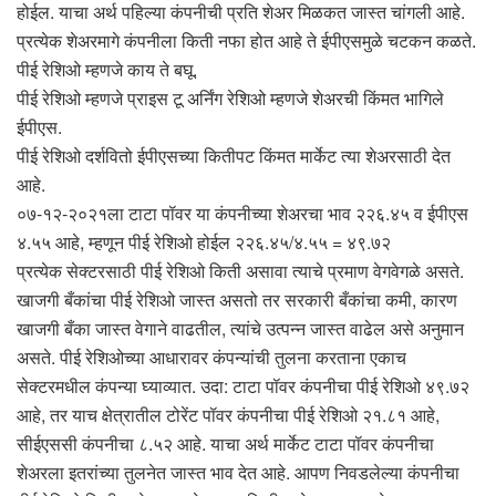
होईल. याचा अर्थ पहिल्या कंपनीची प्रति शेअर मिळकत जास्त चांगली आहे.
प्रत्येक शेअरमागे कंपनीला किती नफा होत आहे ते ईपीएसमुळे चटकन कळते.
पीई रेशिओ म्हणजे काय ते बघू.
पीई रेशिओ म्हणजे प्राइस टू अर्निंग रेशिओ म्हणजे शेअरची किंमत भागिले
ईपीएस.
पीई रेशिओ दर्शवितो ईपीएसच्या कितीपट किंमत मार्केट त्या शेअरसाठी देत
आहे.
०७-१२-२०२१ला टाटा पॉवर या कंपनीच्या शेअरचा भाव २२६.४५ व ईपीएस
४.५५ आहे, म्हणून पीई रेशिओ होईल २२६.४५/४.५५ = ४९.७२
प्रत्येक सेक्टरसाठी पीई रेशिओ किती असावा त्याचे प्रमाण वेगवेगळे असते.
खाजगी बँकांचा पीई रेशिओ जास्त असतो तर सरकारी बँकांचा कमी, कारण
खाजगी बँका जास्त वेगाने वाढतील, त्यांचे उत्पन्न जास्त वाढेल असे अनुमान
असते. पीई रेशिओच्या आधारावर कंपन्यांची तुलना करताना एकाच
सेक्टरमधील कंपन्या घ्याव्यात. उदा: टाटा पॉवर कंपनीचा पीई रेशिओ ४९.७२
आहे, तर याच क्षेत्रातील टोरेंट पॉवर कंपनीचा पीई रेशिओ २१.८१ आहे,
सीईएससी कंपनीचा ८.५२ आहे. याचा अर्थ मार्केट टाटा पॉवर कंपनीचा
शेअरला इतरांच्या तुलनेत जास्त भाव देत आहे. आपण निवडलेल्या कंपनीचा