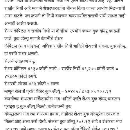
असतो. सेल या कंपनीचा राखीव निधी ४१,२७५ कोटी रुपये आहे. खूप जास्त
राखीव निधी आहे म्हणजे शेअरधारकांना बोनस किंवा जास्त लाभांश मिळण्याची
आशा वाटते, पण कंपनी तो निधी वापरून व्यवसायविस्ताराची संधी साधत नाही
असाही आक्षेप असतो.
शेअर कॅपिटल व राखीव निधी या दोन्हीचा उपयोग करून बुक व्हॅल्यू काढली
जाते. बुक व्हॅल्यू म्हणजे कंपनीचे शेअर
कॅपिटल (भाग भांडवल) अधिक राखीव निधी भागिले शेअरची संख्या. बुक व्हॅल्यू
हा प्रति शेअर असतो.
सेलचे उदाहरण बघू.
शेअर कॅपिटल ४१३० कोटी रुपये + राखीव निधी ४१,२७५ कोटी रुपये =
४५४०५ कोटी रुपये.
शेअरची संख्या ४१३ कोटी ५ लाख
म्हणून सेलची प्रति शेअर बुक व्हॅल्यू = ४५४०५ / ४१३.०५ १०९.९२
कंपनीच्या शेअरचा मार्केटमधील भाव भागिले प्रति शेअर बुक व्हॅल्यू यावरून
प्राईस टू बुक व्हॅल्यू मिळते. कमीतकमी बुक
व्हॅल्यूइतका भाव त्या शेअरचा हवाच, नाहीतर शेअर बुक व्हॅल्यूपेक्षा स्वस्तात
मिळत आहे असा अर्थ होतो. सेलचा बुक व्हॅल्यू १०९.९२ आहे व शेअरचा भाव
१०७.७५ आहे म्हणून त्याचा प्राईस टू बुक व्हॅल्यू रेशिओ होईल १०७.७५ /