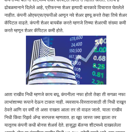
ढोबळमानाने दिलेले आहे, प्रीफरन्स शेअर इत्यादी बारकावे विचारात घेतलेले
नाहीत. कंपनी ओएफएस/एफपीओ आणून नवे शेअर इश्यू करते तेव्हा तिचे शेअर
कॅपिटल वाढते. कंपनी शेअर बायबॅक करते म्हणजे तिच्या शेअरची संख्या कमी
करते म्हणून शेअर कॅपिटल कमी होते.
आता राखीव निधी म्हणजे काय बघू. कंपनीला नफा होतो तेव्हा ती सगळा नफा
लाभांशाच्या रूपाने देऊन टाकत नाही. व्यवसाय-विस्तारासाठी ती निधी राखून
ठेवते आणि दर वर्षी तो असा राखता आला तर तो वाढत जातो. याला राखीव
निधी किंवा रिझर्व अ‍ॅन्ड सरप्लस म्हणतात. हा खूप जास्त जमा झाला तर
यातूनच कंपनी कधी बोनस शेअर्स देते. हासुद्धा बॅलन्स शीटमध्ये दाखवलेला