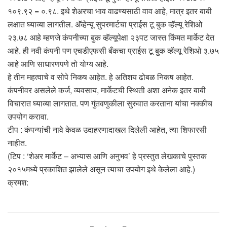
१०९.९२ = ०.९८. इथे शेअरचा भाव वाढण्यसाठी वाव आहे, मात्र इतर बाबी
लक्षात घ्याव्या लागतील. अ‍ॅव्हेन्यू सुपरमार्टचा प्राईस टू बुक व्हॅल्यू रेशिओ
२३.७८ आहे म्हणजे कंपनीच्या बुक व्हॅल्यूपेक्षा २३पट जास्त किंमत मार्केट देत
आहे. ही नवी कंपनी पण एचडीएफसी बँकचा प्राईस टू बुक व्हॅल्यू रेशिओ ३.७५
आहे आणि साधारणपणे तो योग्य आहे.
हे तीन महत्वाचे व सोपे निकष आहेत. हे अतिशय ढोबळ निकष आहेत.
कंपनीवर असलेले कर्ज, व्यवसाय, मार्केटची स्थिती अशा अनेक इतर बाबी
विचारात घ्याव्या लागतात. पण गुंतवणुकीला सुरुवात करताना यांचा नक्कीच
उपयोग करावा.
टीप : कंपन्यांची नावे केवळ उदाहरणादाखल दिलेली आहेत, त्या शिफारसी
नाहीत.
(टिप : ‘शेअर मार्केट – अभ्यास आणि अनुभव’ हे प्रस्तुत लेखकाचे पुस्तक
२०१५मध्ये प्रकाशित झालेले असून त्याचा उपयोग इथे केलेला आहे.)
क्रमश: