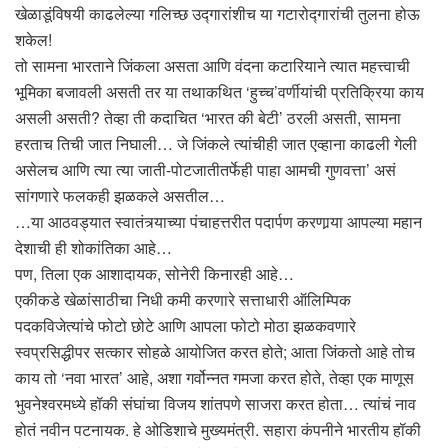
खेळाडूंविषयी काढलेल्या गलिच्छ उद्गारांशीच या गटारोद्गारांची तुलना होऊ
शकेल!
तो सामना भारताने जिंकला असता आणि वंदना कटारियाने त्यात महत्त्वाची
भूमिका बजावली असती तर या तथाकथित ‘हुच्च’वर्णीयांची प्रतिक्रिया काय
असली असती? तेव्हा ती कदाचित ‘भारत की बेटी’ ठरली असती, सामना
हरताच तिची जात निघाली… जे जिंकले त्यांचीही जात एव्हाना काढली गेली
असेलच आणि त्या त्या जाती-पोटजातीतर्फेही पाहा आमची गुणवत्ता’ असं
सांगणारे फलकही झळकले असतील…
…या आठवड्यात स्वातंत्र्याच्या पंचाहत्तरीत पदार्पण करणार्‍या आपल्या महान
देशाची ही शोकांतिका आहे…
पण, तिला एक आशादायक, सोनेरी किनारही आहे…
एकीकडे खेळांसाठीचा निधी कमी करणारे सत्ताधारी ऑलिम्पिक
पदकविजेत्यांचे फोटो छोटे आणि आपला फोटो मोठा झळकवणारे
स्वप्रसिद्धीपर सत्कार सोहळे आयोजित करत होते; आता जिंकतो आहे तोच
काय तो ‘नवा भारत’ आहे, अशा गर्वोन्नत गमजा करत होते, तेव्हा एक माणूस
भुवनेश्वरमध्ये हॉकी संघांचा विजय शांतपणे साजरा करत होता… त्यांचं नाव
होतं नवीन पटनायक. हे ओडिशाचे मुख्यमंत्री. सहारा कंपनीने भारतीय हॉकी