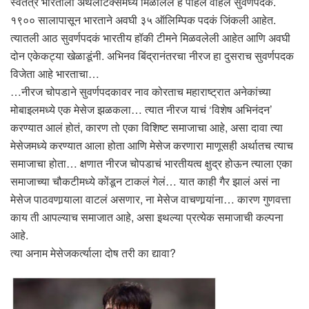
स्वतंत्र भारताला अ‍ॅथलेटिक्समध्ये मिळालेलं हे पहिलं वहिलं सुवर्णपदक.
१९०० सालापासून भारताने अवघी ३५ ऑलिम्पिक पदकं जिंकली आहेत.
त्यातली आठ सुवर्णपदकं भारतीय हॉकी टीमने मिळवलेली आहेत आणि अवघी
दोन एकेकट्या खेळाडूंनी. अभिनव बिंद्रानंतरचा नीरज हा दुसराच सुवर्णपदक
विजेता आहे भारताचा…
…नीरज चोपडाने सुवर्णपदकावर नाव कोरताच महाराष्ट्रात अनेकांच्या
मोबाइलमध्ये एक मेसेज झळकला… त्यात नीरज याचं ‘विशेष अभिनंदन’
करण्यात आलं होतं, कारण तो एका विशिष्ट समाजाचा आहे, असा दावा त्या
मेसेजमध्ये करण्यात आला होता आणि मेसेज करणारा माणूसही अर्थातच त्याच
समाजाचा होता… क्षणात नीरज चोपडाचं भारतीयत्व क्षुद्र होऊन त्याला एका
समाजाच्या चौकटीमध्ये कोंडून टाकलं गेलं… यात काही गैर झालं असं ना
मेसेज पाठवणार्‍याला वाटलं असणार, ना मेसेज वाचणार्‍यांना… कारण गुणवत्ता
काय ती आपल्याच समाजात आहे, असा इथल्या प्रत्येक समाजाची कल्पना
आहे.
त्या अनाम मेसेजकर्त्याला दोष तरी का द्यावा?