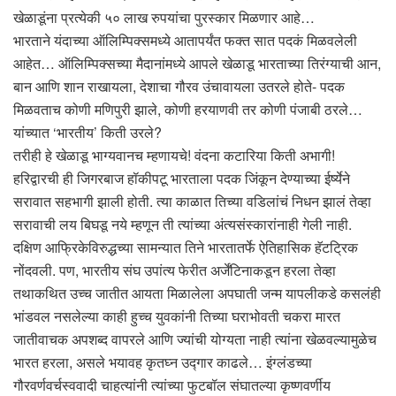
खेळाडूंना प्रत्येकी ५० लाख रुपयांचा पुरस्कार मिळणार आहे…
भारताने यंदाच्या ऑलिम्पिक्समध्ये आतापर्यंत फक्त सात पदकं मिळवलेली
आहेत… ऑलिम्पिक्सच्या मैदानांमध्ये आपले खेळाडू भारताच्या तिरंग्याची आन,
बान आणि शान राखायला, देशाचा गौरव उंचावायला उतरले होते- पदक
मिळवताच कोणी मणिपुरी झाले, कोणी हरयाणवी तर कोणी पंजाबी ठरले…
यांच्यात ‘भारतीय’ किती उरले?
तरीही हे खेळाडू भाग्यवानच म्हणायचे! वंदना कटारिया किती अभागी!
हरिद्वारची ही जिगरबाज हॉकीपटू भारताला पदक जिंकून देण्याच्या ईर्ष्येने
सरावात सहभागी झाली होती. त्या काळात तिच्या वडिलांचं निधन झालं तेव्हा
सरावाची लय बिघडू नये म्हणून ती त्यांच्या अंत्यसंस्कारांनाही गेली नाही.
दक्षिण आफ्रिकेविरुद्धच्या सामन्यात तिने भारतातर्फे ऐतिहासिक हॅटट्रिक
नोंदवली. पण, भारतीय संघ उपांत्य फेरीत अर्जेंटिनाकडून हरला तेव्हा
तथाकथित उच्च जातीत आयता मिळालेला अपघाती जन्म यापलीकडे कसलंही
भांडवल नसलेल्या काही हुच्च युवकांनी तिच्या घराभोवती चकरा मारत
जातीवाचक अपशब्द वापरले आणि ज्यांची योग्यता नाही त्यांना खेळवल्यामुळेच
भारत हरला, असले भयावह कृतघ्न उद्गार काढले… इंग्लंडच्या
गौरवर्णवर्चस्ववादी चाहत्यांनी त्यांच्या फुटबॉल संघातल्या कृष्णवर्णीय