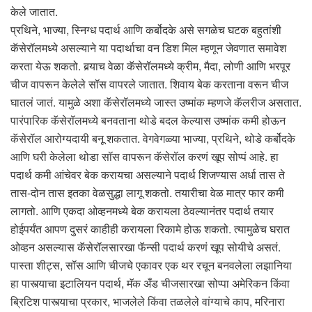
केले जातात.
प्रथिने, भाज्या, स्निग्ध पदार्थ आणि कर्बोदके असे सगळेच घटक बहुतांशी
कॅसेरॉलमध्ये असल्याने या पदार्थाचा वन डिश मिल म्हणून जेवणात समावेश
करता येऊ शकतो. बर्‍याच वेळा कॅसेरॉलमध्ये क्रीम, मैदा, लोणी आणि भरपूर
चीज वापरून केलेले सॉस वापरले जातात. शिवाय बेक करताना वरून चीज
घातलं जातं. यामुळे अशा कॅसेरॉलमध्ये जास्त उष्मांक म्हणजे कॅलरीज असतात.
पारंपारिक कॅसेरॉलमध्ये बनवताना थोडे बदल केल्यास उष्मांक कमी होऊन
कॅसेरॉल आरोग्यदायी बनू शकतात. वेगवेगळ्या भाज्या, प्रथिने, थोडे कर्बोदके
आणि घरी केलेला थोडा सॉस वापरून कॅसेरॉल करणं खूप सोप्पं आहे. हा
पदार्थ कमी आंचेवर बेक करायचा असल्याने पदार्थ शिजण्यास अर्धा तास ते
तास-दोन तास इतका वेळसुद्धा लागू शकतो. तयारीचा वेळ मात्र फार कमी
लागतो. आणि एकदा ओव्हनमध्ये बेक करायला ठेवल्यानंतर पदार्थ तयार
होईपर्यंत आपण दुसरं काहीही करायला रिकामे होऊ शकतो. त्यामुळेच घरात
ओव्हन असल्यास कॅसेरॉलसारखा फॅन्सी पदार्थ करणं खूप सोयीचे असतं.
पास्ता शीट्स, सॉस आणि चीजचे एकावर एक थर रचून बनवलेला लझानिया
हा पास्त्याचा इटालियन पदार्थ, मॅक अँड चीजसारखा सोप्पा अमेरिकन किंवा
ब्रिटिश पास्त्याचा प्रकार, भाजलेले किंवा तळलेले वांग्याचे काप, मरिनारा