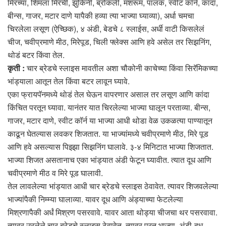
मिरच्या, शिमला मिरची, झुकिनी, ब्रोकली, मशरूम, पालक, स्वीट कॉर्न, कांदा,
बीन्स, गाजर, मटार दाणे यापैकी हव्या त्या भाज्या घ्याव्या), अर्धा चमचा
चिरलेला लसूण (ऐच्छिक), ४ अंडी, बेडचे ८ स्लाईस, अर्धी वाटी किसलेलं
चीज, चवीप्रमाणे मीठ, मिरेपूड, चिली फ्लेक्स आणि हवे असेल तर सिझनिंग,
थोडं बटर किंवा तेल.
कृती :
चार ब्रेडचे स्लाइस मावतील अशा चौकोनी काचेच्या किंवा सिरॅमिकच्या
भांड्याला आतून तेल किंवा बटर लावून घ्यावे.
एका फ्रायपॅनमध्ये थाेडं तेल घेऊन वापरणार असाल तर लसूण आणि कांदा
किंचित परतून घ्यावा. यानंतर यात चिरलेल्या भाज्या घालून परताव्या. बीन्स,
गाजर, मटार दाणे, स्वीट कॉर्न या भाज्या आधी थोडा वेळ उकळत्या पाण्यातून
काढून घेतल्यास लवकर शिजतात. या भाज्यांमध्ये चवीप्रमाणे मीठ, मिरे पूड
आणि हवे असल्यास पिझ्झा सिझनिंग घालावे. ३-४ मिनिटात भाज्या शिजतात.
भाज्या शिजत असतानाच एका भांड्यात अंडी फेटून घ्यावीत. त्यात दूध आणि
चवीप्रमाणे मीठ व मिरे पूड घालावी.
तेल लावलेल्या भांड्यात आधी चार ब्रेडचे स्लाइस ठेवावेत. त्यावर शिजवलेल्या
भाज्यांपैकी निम्म्या घालाव्या. यावर दूध आणि अंड्याच्या फेटलेल्या
मिश्रणापैकी अर्धं मिश्रण पसरवावे. यावर आता थोड्या चीजचा थर पसरवावा.
त्यावर उरलेले चार ब्रेडचे स्लाइस ठेवावेत. त्यावर परत भाज्या, अंडी-दूध