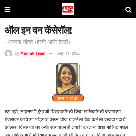
ऑल इन वन कॅसेरॉल!
- अल्पना खंदारे (हेल्दी आणि टेस्टी)
by
Marmik Team
July 11, 2025
खूप पूर्वी, लहानपणी इंग्रजी चित्रपटांमध्ये किंवा मालिकांमध्ये जेवणाच्या
टेबलावर काचेच्या भांड्यात वरून चीज घातलेला बेक केलेला एखादा पदार्थ
ठेवलेला दिसायचा तर कधी स्वयंपाकाची तयारी करताना अशा मालिकांमधले
लोक ओव्हनमध्ये मोठं भांडं भरून काहीतरी बेक करताना किंवा ओव्हनमधून