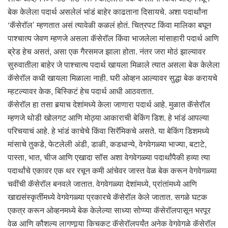
बेक केलेला पदार्थ असलेलं भांडं बाहेर काढताना दिसायचे. अशा पदार्थांना
‘कॅसेरॉल’ म्हणतात असं त्यावेळी कळलं होतं. चित्रपट किंवा मालिका बघून
पाश्चात्य जेवण म्हणजे असला कॅसेरॉल किंवा भाजलेला मांसाहारी पदार्थ आणि
ब्रेड हेच असतं, असा एक गैरसमज झाला होता. नंतर जरा मोठं झाल्यावर
सुरुवातीला बाहेर जे पाश्चात्य पदार्थ खायला मिळाले त्यात असला बेक केलेला
कॅसेरॉल कधी खायला मिळाला नाही. घरी ओव्हन आल्यावर सुद्धा बेक करायचे
म्हटल्यावर केक, बिस्किटं हेच पदार्थ आधी आठवतात.
कॅसेरॉल हा तसा बर्‍याच देशांमध्ये केला जाणारा पदार्थ आहे. मुळात कॅसेरॉल
म्हणजे थोडी खोलगट आणि मोठ्या आकाराची बेकिंग डिश. हे भांडं आपल्या
परिचयाचं आहे. हे भांडं काचेचे किंवा सिरॅमिकचे असते. या बेकिंग डिशमध्ये
मांसाचे तुकडे, फेटलेली अंडी, डाळी, कडधान्ये, वेगवेगळ्या भाज्या, बटाटे,
पास्ता, भात, चीज आणि एखादा सॉस अशा वेगवेगळ्या पदार्थांपैकी हव्या त्या
पदार्थांचे एकावर एक थर रचून कमी आंचेवर जास्त वेळ बेक करून वेगवेगळ्या
चवींची कॅसेरॉल बनवले जातात. वेगवेगळ्या देशांमध्ये, प्रांतांमध्ये आणि
खाद्यसंस्कृतींमध्ये वेगवेगळ्या प्रकारचे कॅसेरॉल केले जातात. सगळे घटक
एकत्र करून ओव्हनमध्ये बेक केलेल्या साध्या सोप्प्या कॅसेरॉलपासून भरपूर
वेळ आणि कौशल्य लागणार्‍या किचकट कॅसेरॉलपर्यंत अनेक वेगवेगळे कॅसेरॉल