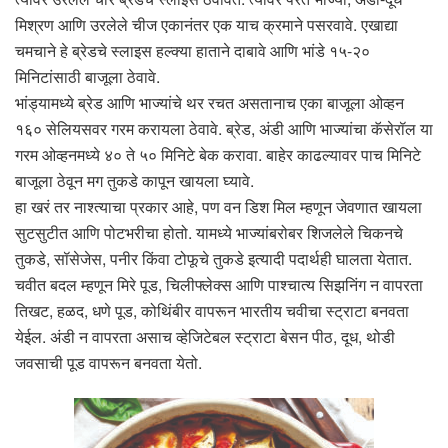
मिश्रण आणि उरलेले चीज एकानंतर एक याच क्रमाने पसरवावे. एखाद्या
चमचाने हे ब्रेडचे स्लाइस हल्क्या हाताने दाबावे आणि भांडे १५-२०
मिनिटांसाठी बाजूला ठेवावे.
भांड्यामध्ये ब्रेड आणि भाज्यांचे थर रचत असतानाच एका बाजूला ओव्हन
१६० सेलियसवर गरम करायला ठेवावे. ब्रेड, अंडी आणि भाज्यांचा कॅसेरॉल या
गरम ओव्हनमध्ये ४० ते ५० मिनिटे बेक करावा. बाहेर काढल्यावर पाच मिनिटे
बाजूला ठेवून मग तुकडे कापून खायला घ्यावे.
हा खरं तर नाश्त्याचा प्रकार आहे, पण वन डिश मिल म्हणून जेवणात खायला
सुटसुटीत आणि पोटभरीचा होतो. यामध्ये भाज्यांबरोबर शिजलेले चिकनचे
तुकडे, सॉसेजेस, पनीर किंवा टोफूचे तुकडे इत्यादी पदार्थही घालता येतात.
चवीत बदल म्हणून मिरे पूड, चिलीफ्लेक्स आणि पाश्चात्य सिझनिंग न वापरता
तिखट, हळद, धणे पूड, कोथिंबीर वापरून भारतीय चवीचा स्ट्राटा बनवता
येईल. अंडी न वापरता असाच व्हेजिटेबल स्ट्राटा बेसन पीठ, दूध, थोडी
जवसाची पूड वापरून बनवता येतो.