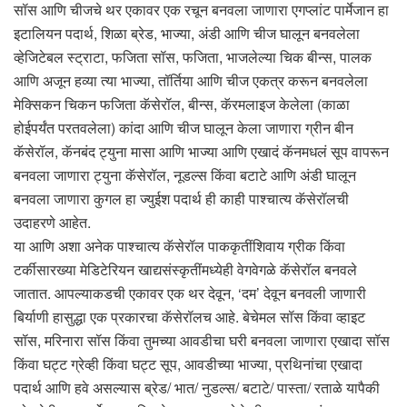
सॉस आणि चीजचे थर एकावर एक रचून बनवला जाणारा एगप्लांट पार्मेजान हा
इटालियन पदार्थ, शिळा ब्रेड, भाज्या, अंडी आणि चीज घालून बनवलेला
व्हेजिटेबल स्ट्राटा, फजिता सॉस, फजिता, भाजलेल्या चिक बीन्स, पालक
आणि अजून हव्या त्या भाज्या, तॉर्तिया आणि चीज एकत्र करून बनवलेला
मेक्सिकन चिकन फजिता कॅसेरॉल, बीन्स, कॅरमलाइज केलेला (काळा
होईपर्यंत परतवलेला) कांदा आणि चीज घालून केला जाणारा ग्रीन बीन
कॅसेरॉल, कॅनबंद ट्युना मासा आणि भाज्या आणि एखादं कॅनमधलं सूप वापरून
बनवला जाणारा ट्युना कॅसेरॉल, नूडल्स किंवा बटाटे आणि अंडी घालून
बनवला जाणारा कुगल हा ज्युईश पदार्थ ही काही पाश्चात्य कॅसेरॉलची
उदाहरणे आहेत.
या आणि अशा अनेक पाश्चात्य कॅसेरॉल पाककृतींशिवाय ग्रीक किंवा
टर्कीसारख्या मेडिटेरियन खाद्यसंस्कृतींमध्येही वेगवेगळे कॅसेरॉल बनवले
जातात. आपल्याकडची एकावर एक थर देवून, ‘दम’ देवून बनवली जाणारी
बिर्याणी हासुद्धा एक प्रकारचा कॅसेरॉलच आहे. बेचेमल सॉस किंवा व्हाइट
सॉस, मरिनारा सॉस किंवा तुमच्या आवडीचा घरी बनवला जाणारा एखादा सॉस
किंवा घट्ट ग्रेव्ही किंवा घट्ट सूप, आवडीच्या भाज्या, प्रथिनांचा एखादा
पदार्थ आणि हवे असल्यास ब्रेड/ भात/ नुडल्स/ बटाटे/ पास्ता/ रताळे यापैकी