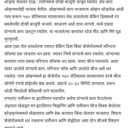
थोड्या तेलावर प्रâायपॅनमध्ये दोन्ही बाजूंनी भाजून घ्यावेत. हेच काप
ओव्हनमध्येही भाजता येतील. ओव्हनमध्ये काप भाजताना ओव्हन थोडावेळ आधी
गरम करून १७० सेल्सियस तापमानावर तेल लावलेल्या बेकिंग डिशमध्ये रंग
बदलेपर्यंत दोन्ही बाजूंनी भाजावे. साधारण अर्धा तास लागतो. मध्ये एकदा
वांग्याचे काप उलटून घ्यावेत. या भाजलेल्या कापांवर थोडं मीठ आणि मिरे पूड
भुरभुरावी.
आता एका तेल लावलेल्या पसरट बेकिंग डिश किंवा कॅसेरॉलमध्ये मरिनारा
सॉसचा एक जाडसर थर द्यावा. त्यावर निम्मे वांग्याचे काप रचावेत. वांग्याच्या
कापांवर परत एकदा मरिनारा सॉसचा थर द्यावा. यावर चीज पसरवावे. आता
यावर उरलेले वांग्याचे काप, मरिनारा सॉस आणि उरलेले चीज असे थर
रचावेत. गरम ओव्हनमध्ये हा कॅसेरॉल १७० सेल्सियस तापमानावर वरचे चीज
सोनेरी रंगाचे होईपर्यंत बेक करावे. अंदाजे २०-३० मिनिटे लागतात. वरून
थोडी चिरलेली बेसिलची पाने घालावीत.
एगप्लांट पार्मेजान या इटालियन पदार्थात असेच वांग्याचे काप फेटलेल्या
अंड्यात घोळवून मग इटालियन सिझनिंग आणि पार्मेजान चीज मिक्स केलेल्या
ब्रेडक्रंब्जमध्ये घोळवतात आणि बेक करतात किंवा तेलावर भाजतात. शिवाय
कॅसेरॉलमध्ये थर रचताना पार्मेजान आणि मोझेरेला अशा दोन चीजचे मिश्रण
वापरले जाते.