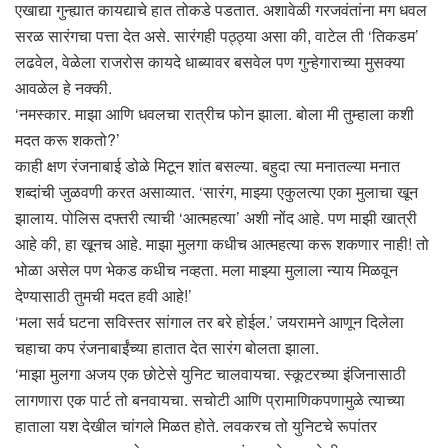
एखाद्या गुन्ह्यात कायद्याचे हात तोकडे पडतात. अशावेळी गरजवंतांना मग धवल
सरळ सारंगचा पत्ता देत असे. सारंगही पठ्ठ्या असा की, वाटेल ती ‘तिकडम’
लढवेल, वेळेला राजरोस कायदे धाब्यावर बसवेल पण गुन्हेगाराच्या मुसक्या
आवळेल हे नक्की.
‘नमस्कार. माझा आणि धवलचा रात्रीच फोन झाला. बोला मी तुम्हाला कशी
मदत करू शकतो?’
काही क्षण रंजनाबाई डोळे मिटून शांत बसल्या. बहुदा त्या मनातल्या मनात
शब्दांची जुळवणी करत असाव्यात. ‘सारंग, माझ्या एकुलत्या एका मुलाचा खून
झालाय. पोलिस दफ्तरी त्याची ‘आत्महत्या’ अशी नोंद आहे. पण माझी खात्री
आहे की, हा खूनच आहे. माझा मुलगा कधीच आत्महत्या करू शकणार नाही! तो
भोळा असेल पण भेकड कधीच नव्हता. मला माझ्या मुलाला न्याय मिळवून
देण्यासाठी तुमची मदत हवी आहे!’
‘मला सर्व घटना सविस्तर सांगाल तर बरे होईल.’ जयरामने आणून दिलेला
चहाचा कप रंजनाबाईंच्या हातात देत सारंग बोलता झाला.
‘माझा मुलगा अजय एक छोटेसे युनिट चालवायचा. स्कूटरच्या इंजिनासाठी
लागणारा एक पार्ट तो बनवायचा. सचोटी आणि प्रामाणिकपणामुळे त्याच्या
हाताला यश देखील चांगले मिळत होते. लवकरच तो युनिटचे रूपांतर