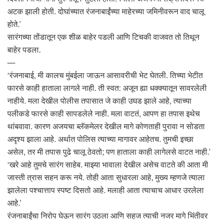
अटक झाली होती. दोघांच्यात रंजनाबाईंच्या माहेरच्या जमिनीवरून वाद चालू
होते.’
सारंगच्या तोंडातून एक शीळ बाहेर पडली आणि टिचकी वाजवत तो तिथून
बाहेर पडला.
—
‘रंजनाबाई, मी कालच मुंबईला जाऊन आसावरीची भेट घेतली. तिच्या भेटीत
फारसे काही हाताला लागले नाही. ती स्वत: अजून ह्या धक्क्यातून सावरलेली
नाहीये. मला देखील पोलीस तपासात जे काही उघड झाले आहे, त्याच्या
पलीकडे फारसे काही सापडलेले नाही. मला वाटतं, आपण हा तपास इथेच
थांबवावा. कारण अजयचा ब्लॅकमेलर देखील मागे कोणताही पुरावा न सोडता
अदृश्य झाला आहे. अर्थात पोलिस त्याच्या मागावर आहेतच. तुमची इच्छा
असेल, तर मी तपास पुढे चालू ठेवतो; पण हाताला काही लागेलसे वाटत नाही.’
‘खरे आहे तुमचे सारंग साहेब. माझ्या भावाला देखील असेच वाटते की आता मी
जास्ती त्रास सहन करू नये. तोही आता सुधारला आहे, मुख्य म्हणजे त्याला
झालेला पश्चात्ताप स्पष्ट दिसतो आहे. मलाही आता त्याचाच आधार उरलेला
आहे.’
रंजनाबाईंचा निरोप घेऊन सारंग उठला आणि सहज त्याची नजर मागे भिंतीवर