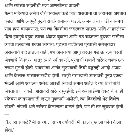
आणि त्यांच्या सहलीची मजा आणखीनच वाढली.
गेल्या महिन्यात असेच दोघे पन्हाळ्याकडे जात असताना तो लहानसा अपघात
घडला आणि त्यामुळे पुढचे सगळे रामायण घडले. अजय तसा गाडी कायमच
सावधपणे चालवणारा; पण त्या दिवशीचा जबरदस्त पाऊस आणि अंधारलेल्या
दिशा ह्यामुळे बहुदा त्याचा अंदाज चुकला आणि गड चढताना पुढच्या गाडीला
त्याचा हलकासा धक्का लागला. पुढच्या गाडीतला प्रवासी समजूतदार
असल्याने वाद झडला नाही, पण अजयच्या आग्रहास्तव गड उतरल्यावरती
जेवणाचे निमंत्रण मात्र त्याने स्वीकारले. प्रवासी म्हणजे खरेतर चक्क एक
तरूण मुलगी होती. पावसाचा आनंद लुटण्याची तिची पद्धतही अगदी अजय
आणि कैलास यांच्यासारखीच होती. रात्री गडाखाली आसावरी पुन्हा एकदा
भेटली आणि आपल्या अनेक आवडी निवडी समान आहेत हे त्या तिघांनाही
जेवताना जाणवले. आसावरी खरेतर मुंबईची; इथे अंबाबाईच्या देवळाचे काही
स्केचेस काढण्यासाठी म्हणून मुक्कामी आलेली. त्या दिवशीची भेट तिथेच
संपली. संपली असे खरेतर कैलासला वाटले होते, पण ती तर सुरुवात होती.
—
‘कैलास साबळे? मी सारंग… सारंग दर्यावर्दी. मी काल तुम्हाला फोन केला
होता.’