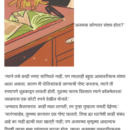
‘अजयचा कोणावर संशय होता?’
‘त्याने तसे काही स्पष्ट सांगितले नाही, पण त्यालाही बहुदा आसावरीचाच संशय
आला असावा. कारण मी पोलिसांकडे जाण्याची गोष्ट करताच, त्याने ती
स्पष्टपणे धुडकावून लावली होती. पुढच्या चारच दिवसात त्याने ब्लॅकमेलरला
जवळपास एक कोटी रुपये देखील मोजले.’
‘धन्यवाद कैलासराव. काही मदत लागली, तर पुन्हा तुम्हाला तसदी देईनच.’
‘सारंगसाहेब, तुमच्या कानावर एक गोष्ट घालतो. तिचा ह्या घटनेशी काही संबंध
आहे का नाही ह्याची मला खात्री नाही; पण अजयच्या मृत्यूच्या आदल्याच
दिवशी त्याचा मामा तुरुंगातून सुटला होता. त्याला अजयच्या तक्रारीवरूनच