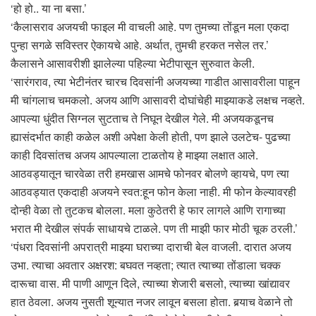
‘हो हो.. या ना बसा.’
‘कैलासराव अजयची फाइल मी वाचली आहे. पण तुमच्या तोंडून मला एकदा
पुन्हा सगळे सविस्तर ऐकायचे आहे. अर्थात, तुमची हरकत नसेल तर.’
कैलासने आसावरीशी झालेल्या पहिल्या भेटीपासून सुरुवात केली.
‘सारंगराव, त्या भेटीनंतर चारच दिवसांनी अजयच्या गाडीत आसावरीला पाहून
मी चांगलाच चमकलो. अजय आणि आसावरी दोघांचेही माझ्याकडे लक्षच नव्हते.
आपल्या धुंदीत सिग्नल सुटताच ते निघून देखील गेले. मी अजयकडूनच
ह्यासंदर्भात काही कळेल अशी अपेक्षा केली होती, पण झाले उलटेच- पुढच्या
काही दिवसांतच अजय आपल्याला टाळतोय हे माझ्या लक्षात आले.
आठवड्यातून चारवेळा तरी हमखास आमचे फोनवर बोलणे व्हायचे, पण त्या
आठवड्यात एकदाही अजयने स्वत:हून फोन केला नाही. मी फोन केल्यावरही
दोन्ही वेळा तो तुटकच बोलला. मला कुठेतरी हे फार लागले आणि रागाच्या
भरात मी देखील संपर्क साधायचे टाळले. पण ती माझी फार मोठी चूक ठरली.’
‘पंधरा दिवसांनी अपरात्री माझ्या घराच्या दाराची बेल वाजली. दारात अजय
उभा. त्याचा अवतार अक्षरश: बघवत नव्हता; त्यात त्याच्या तोंडाला चक्क
दारूचा वास. मी पाणी आणून दिले, त्याच्या शेजारी बसलो, त्याच्या खांद्यावर
हात ठेवला. अजय नुसती शून्यात नजर लावून बसला होता. बर्‍याच वेळाने तो