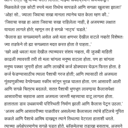
मिळवलेले एक कोटी रुपये मला तिथेच सापडले आणि सगळा खुलासा झाला!’
‘ओह! सो.. ज्याला जिवाचा सखा मानला त्यानेच घात केला म्हण की..’
‘जिवाचा सखा हा आता जिवाचा सखा राहिलेला नाही, हे अजयच्या लक्षात
यायला लागले होते; म्हणून तर हे सगळे ‘नाट्य’ घडले.’
‘कैलास ह्या सगळ्यामागे असेल असे मला क्षणभर देखील वाटले नव्हते! विशेषतः
ज्या तडफेने तो ह्या सगळ्यात मदत करत होता ते पाहता..’
‘खरे आहे धवल! मला देखील त्याच्यावर संशय नव्हता, मी जुजबी माहिती
काढली त्यावरती तरी तो मला चांगला मनुष्य वाटला होता. पण हा चांगला
मनुष्य पक्का जुगारी होता आणि लाखोंचे कर्ज डोक्यावर घेऊन फिरत होता. हे
कर्ज फेडण्यासाठीच त्याला पैशाची गरज होती; आणि त्यासाठी तो अजयला
गुंतवणुकीच्या वेगवेगळ्या स्कीम सांगून भुरळ घालत होता. पण आसावरी आली
आणि सगळे चित्रच बदलले. सतत पैशाची भुणभूण लावणार्‍या कैलासपेक्षा
आसावरीचा सहवास आता अजयला जास्ती महत्त्वाचा वाटू लागला होता.
हातातला डाव उधळायची परिस्थिती निर्माण झाली आणि कैलास पेटून उठला.’
‘अजय आणि आसावरीच्या पाळतीवर असलेल्या कैलासला त्यांचे हॉटेलचे गुपित
कळले आणि पैशाचे आमिष दाखवून त्याने तिथल्या वेटरला हाताशी धरले.
त्याच्या अपेक्षेप्रमाणेच सगळे घडत होते. ब्लॅकमेलचा तडाखा बसताच, अजयने