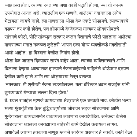
न्याहाळत होता. त्याच्या स्वत:च्या अशा काही पद्धती होत्या, ज्या तो कायम
उपयोगात आणत असे. त्यातलीच एक म्हणजे, आलेल्या नवागताला लगेच
भेटायला जायचे नाही. त्या माणसाला थोडा वेळ एकटे सोडायचे. त्याच्यावरचे
दडपण तर कमी होतेच, पण हॉलमध्ये वेगवेगळ्या मान्यवर लोकांसोबतचे
सांरगचे फोटो, पोलिसांकडून सत्कार करून घेतानाचे फोटो पाहताना आलेल्या
माणसाच्या मनात नकळत कुठेतरी ‘आपण एका योग्य व्यक्तीकडे मदतीसाठी
आलो आहोत,’ हा विश्वास देखील निर्माण होतो.
थोडा वेळ जाऊन दिल्यावर सारंग बाहेर आला. त्याच्या व्यक्तिमत्त्वाने आणि
दिलासा देणार्‍या आश्वासक हास्याने रंजनाबाईंवरचे राहिलेले थोडेफार दडपण
देखील कमी झाले आणि त्या थोड्याश्या रेलून बसल्या.
‘नमस्कार. मी श्रीमती रंजना सडखोलकर. मला बॅरिस्टर धवल राजहंस यांनी
तुमच्याकडे येण्याचा सल्ला दिला होता.’
बॅ. धवल राजहंस म्हणजे कायद्याच्या क्षेत्रातले एक चमकते नाव. कोर्टात भल्या
भल्या गुंतागुंतीच्या केस बुद्धिचातुर्याच्या जोरावर सहज सोडवणारा आणि
गुन्हेगाराला कायद्यासमोर वाकायला लावणारा कायदेपंडित. अनेकदा केसेस
सोडवताना धवलला कायद्याच्या बाहेरची कामे देखील करायला लागत.
अशावेळी त्याच्या हक्काचा माणूस म्हणजे सारंगच असणार हे नक्की. काही वेळा