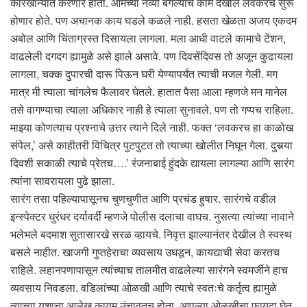
कारखान्यात करणार होता. आमच्या नव्या बंगल्याचे काम देखील लवकरच सुरू
होणार होते. पण अचानक काय घडले कळले नाही. हसता खेळता अजय एकदम
अबोल आणि चिंताग्रस्त दिसायला लागला. मला आधी वाटले कामाचे टेंशन,
वाढलेली दगदग ह्यामुळे असे झाले असावे. पण दिवसेंदिवस तो अजून कुढायला
लागला, चक्क दुपारची दारू पिऊन घरी येण्यापर्यंत त्याची मजल गेली. मग
मात्र मी त्याला चांगलेच फैलावर घेतले. हातात पैसा आला म्हणजे मन मानेल
तसे वागण्याचा त्याला अधिकार नाही हे त्याला सुनावले. पण तो गप्पच राहिला.
माझ्या कोणत्याच प्रश्नाचे उत्तर त्याने दिले नाही. फक्त ‘लवकरच हा काळोख
संपेल,’ असे काहीतरी विचित्र पुटपुटत तो त्याच्या खोलीत निघून गेला. दुसर्‍या
दिवशी सकाळी त्याचे प्रेतच….’ रंजनाबाई हुंदके द्यायला लागल्या आणि सारंग
त्यांना सावरायला पुढे झाला.
सारंग तसा पहिल्यापासूनच चुणचुणीत आणि प्रचंड हुषार. सारंगचे वडील
इन्स्पेक्टर धुरंधर दर्यावर्दी म्हणजे पोलीस दलाचा वाघच. नुसत्या त्यांच्या नावाने
भलेभले बदमाश सुतासारखे सरळ व्हायचे. निवृत्त झाल्यानंतर देखील ते स्वस्थ
बसले नाहीत. खाजगी गुप्तहेराचा व्यवसाय उघडून, कायद्याची सेवा करतच
राहिले. लहानपणापासून त्यांच्याच तालमीत वाढलेल्या सारंगने स्वमर्जीने हाच
व्यवसाय निवडला. वडिलांच्या ओळखी आणि त्याचे स्वतःचे कर्तृत्व ह्यामुळे
त्याच्या यशाचा आलेख कायम उंचावतच होता. आपल्या ओळखीचा फायदा घेत,