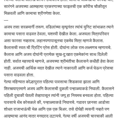
सारंगने अजयच्या आत्महत्या प्रकरणाच्या फाइलची एक कॉपीच चौकीतून
मिळवली आणि कामाचा श्रीगणेशा केला.
—
अजय तसा सरळमार्गी तरूण. वडिलांच्या मृत्यूनंतर त्यांचं युनिट सांभाळत त्याने
कामाचा पसारा वाढवत ठेवला, यशस्वी देखील केला. अजयला मित्रपरिवार
असा फारसा नव्हताच. लहानपणापासूनचा एकमेव मित्र म्हणजे कैलास.
कैलासची स्वतःची प्रिटिंग प्रेस होती. दोघांना लोक राम-लक्ष्मणच म्हणायचे.
कैलास आणि अजय दोघांनी प्रत्येक सुख-दु:खात एकमेकांना साथ दिलेली
होती. सर्वात महत्त्वाचे म्हणजे, अजयच्या श्रीमंतीचा कैलासने कधीही हेवा केला
नाही. अजयची आर्थिक मदत देखील त्याने नाकारली आणि कर्ज घेऊन प्रेसचा
पसारा वाढवला होता.
गेल्या महिन्यात कोल्हापुरात पहिल्या पावसाचा शिडकावा झाला आणि
शिरस्त्याप्रमाणे अजय आणि कैलासची दुकली पन्हाळ्याकडे निघाली. कैलासने
पहिली दुचाकी घेतली तेव्हापासून त्यांनी जणू हा नियमच बनवला होता. पहिल्या
पावसाचे थेंब कोसळले की, पन्हाळ्याकडे निघायचे. गडावर छानसा आडोसा
शोधत राजाभाऊंची भेळ आणि एक एक बिअर. तसे दोघेही व्यसनी नव्हते पण
आयुष्याचा आनंद मात्र मनमुराद लुटायचे. गेल्या वर्षी अजयची चारचाकी आली