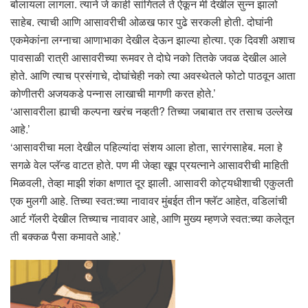
बोलायला लागला. त्याने जे काही सांगितले ते ऐकून मी देखील सुन्न झालो
साहेब. त्याची आणि आसावरीची ओळख फार पुढे सरकली होती. दोघांनी
एकमेकांना लग्नाचा आणाभाका देखील देऊन झाल्या होत्या. एक दिवशी अशाच
पावसाळी रात्री आसावरीच्या रूमवर ते दोघे नको तितके जवळ देखील आले
होते. आणि त्याच प्रसंगाचे, दोघांचेही नको त्या अवस्थेतले फोटो पाठवून आता
कोणीतरी अजयकडे पन्नास लाखाची मागणी करत होते.’
‘आसावरीला ह्याची कल्पना खरंच नव्हती? तिच्या जबाबात तर तसाच उल्लेख
आहे.’
‘आसावरीचा मला देखील पहिल्यांदा संशय आला होता, सारंगसाहेब. मला हे
सगळे वेल प्लॅन्ड वाटत होते. पण मी जेव्हा खूप प्रयत्नाने आसावरीची माहिती
मिळवली, तेव्हा माझी शंका क्षणात दूर झाली. आसावरी कोट्यधीशाची एकुलती
एक मुलगी आहे. तिच्या स्वत:च्या नावावर मुंबईत तीन फ्लॅट आहेत, वडिलांची
आर्ट गॅलरी देखील तिच्याच नावावर आहे, आणि मुख्य म्हणजे स्वत:च्या कलेतून
ती बक्कळ पैसा कमावते आहे.’