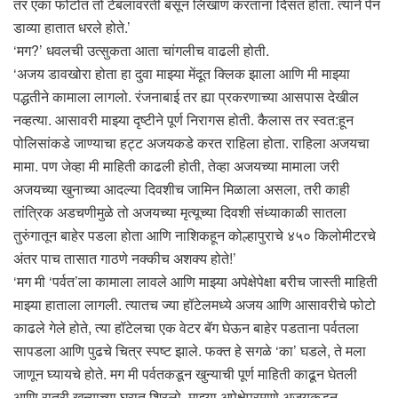
तर एका फोटोत तो टेबलावरती बसून लिखाण करताना दिसत होता. त्याने पेन
डाव्या हातात धरले होते.’
‘मग?’ धवलची उत्सुकता आता चांगलीच वाढली होती.
‘अजय डावखोरा होता हा दुवा माझ्या मेंदूत क्लिक झाला आणि मी माझ्या
पद्धतीने कामाला लागलो. रंजनाबाई तर ह्या प्रकरणाच्या आसपास देखील
नव्हत्या. आसावरी माझ्या दृष्टीने पूर्ण निरागस होती. कैलास तर स्वत:हून
पोलिसांकडे जाण्याचा हट्ट अजयकडे करत राहिला होता. राहिला अजयचा
मामा. पण जेव्हा मी माहिती काढली होती, तेव्हा अजयच्या मामाला जरी
अजयच्या खुनाच्या आदल्या दिवशीच जामिन मिळाला असला, तरी काही
तांत्रिक अडचणीमुळे तो अजयच्या मृत्यूच्या दिवशी संध्याकाळी सातला
तुरुंगातून बाहेर पडला होता आणि नाशिकहून कोल्हापुराचे ४५० किलोमीटरचे
अंतर पाच तासात गाठणे नक्कीच अशक्य होते!’
‘मग मी ‘पर्वत’ला कामाला लावले आणि माझ्या अपेक्षेपेक्षा बरीच जास्ती माहिती
माझ्या हाताला लागली. त्यातच ज्या हॉटेलमध्ये अजय आणि आसावरीचे फोटो
काढले गेले होते, त्या हॉटेलचा एक वेटर बॅग घेऊन बाहेर पडताना पर्वतला
सापडला आणि पुढचे चित्र स्पष्ट झाले. फक्त हे सगळे ‘का’ घडले, ते मला
जाणून घ्यायचे होते. मग मी पर्वतकडून खुन्याची पूर्ण माहिती काढून घेतली
आणि रात्री खुन्याच्या घरात शिरलो. माझ्या अपेक्षेप्रमाणे अजयकडून