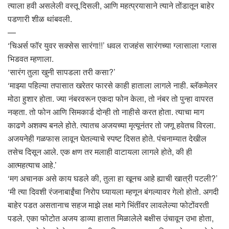
त्याला हवी असलेली वस्तू दिसली, आणि महत्प्रयासाने त्याने तोंडातून बाहेर
पडणारी शीळ थांबवली.
—
‘चिअर्स फॉर युवर सक्सेस सारंगा!!’ धवल राजहंस सारंगच्या ग्लासाला ग्लास
भिडवत म्हणाला.
‘सारंग तुला खुनी सापडला तरी कसा?’
‘माझ्या पहिल्या तपासात खरेतर फारसे काही हाताला लागले नाही. ब्लॅकमेलर
मोठा हुशार होता. ज्या नंबरवरून एकदा फोन केला, तो नंबर तो पुन्हा वापरत
नव्हता. तो फोन आणि सिमकार्ड दोन्ही तो नाहीसे करत होता. त्याचा माग
काढणे अशक्य बनले होते. त्यातच अजयच्या मृत्यूनंतर तो जणू हवेतच विरला.
अजयनेही गळफास लावून घेतल्याचे स्पष्ट दिसत होते. पंचनाम्यात देखील
तसेच दिसून आले. एक क्षण तर मलाही वाटायला लागले होते, की ही
आत्महत्याच आहे.’
‘मग अचानक असे काय घडले की, तुला हा खूनच आहे ह्याची खात्री पटली?’
‘मी त्या दिवशी रंजनाबाईंचा निरोप घ्यायला म्हणून बंगल्यावर गेलो होतो. अगदी
बाहेर पडत असतानाच सहज माझे लक्ष मागे भिंतींवर लावलेल्या फोटोंवरती
पडले. एका फोटोत अजय डाव्या हातात मिळालेले बक्षीस उंचावून उभा होता,