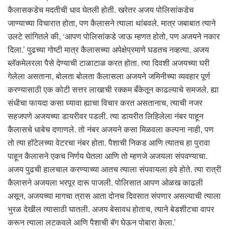
कैलासकडेच मदतीची धाव घेतली होती. खरेतर अजय पोलिसांकडेच
जाण्याच्या विचारात होता, पण कैलासने त्याला थांबवले. मात्र जबाबात त्याने
उलटे सांगितले की, ‘आपण पोलिसांकडे जाऊ म्हणत होतो, पण अजयने नकार
दिला.’ पुढच्या गोष्टी मात्र कैलासच्या अपेक्षेप्रमाणे घडतच नव्हत्या. अजय
ब्लॅकमेलरला पैसे देण्याची टाळाटाळ करत होता. त्या दिवशी अजयच्या घरी
गेलेला असताना, बोलता बोलता कैलासला अजयने जमिनीच्या व्यवहार पूर्ण
करण्यासाठी एक कोटी सत्तर लाखाची रक्कम बँकेतून काढल्याचे समजले. ह्या
संधीचा फायदा कसा घ्यावा ह्याचा विचार करत असतानाच, त्याची नजर
सहजपणे अजयच्या डायरीवर पडली. त्या डायरीत लिहिलेला नंबर पाहून
कैलासचे धाबेच दणाणले. तो नंबर अजयने कसा मिळवला कल्पना नाही, पण
तो त्या हॉटेलच्या वेटरचा नंबर होता. पैशाची निकड आणि त्यातच हा पुरावा
पाहून कैलासने एकच निर्णय घेतला आणि तो म्हणजे अजयला संपवण्याचा.
अजय पुढची हालचाल करण्याच्या आतच त्याला संपवायला हवे होते. त्या रात्री
कैलासने अजयला भरपूर दारू पाजली. पोलिसात आपण ओळख काढली
असून, अजयच्या मागचा त्रास आता दोनच दिवसात संपणार असल्याची त्याला
भुरळ देखील त्यासाठी घातली. अजय बेसावध होताच, त्याने बेडशीटचा वापर
करून त्याला लटकवले आणि पैशाची बॅग घेऊन पोबारा केला.’