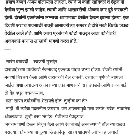
‘बर्‍याच वेळाने अजय बोलायला लागला. त्याने जे काही सांगितले ते ऐकून मी
देखील सुन्न झालो साहेब. त्याची आणि आसावरीची ओळख फार पुढे सरकली
होती. दोघांनी एकमेकांना लग्नाचा आणाभाका देखील देऊन झाल्या होत्या. एक
दिवशी अशाच पावसाळी रात्री आसावरीच्या रूमवर ते दोघे नको तितके जवळ
देखील आले होते. आणि त्याच प्रसंगाचे फोटो पाठवून आता कोणीतरी
अजयकडे पन्नास लाखाची मागणी करत होते.’
—-
‘सारंग दर्यावर्दी – खाजगी गुप्तहेर’
दाराबाहेरच्या पाटीकडे रंजनाबाई एकटक पाहत उभ्या होत्या. शेवटी त्यांनी
मनाशी निश्चय केला आणि दारावरची बेल दाबली. दरवाजा पूर्णपणे व्यापला
जाईल अशा अवाढव्य आकाराच्या एका माणसाने दार उघडले आणि रंजनाबाई
तो देह बघून दचकल्याच.
‘मला सारंग दर्यावर्दींना भेटायचे होते. तुम्हीच का ते?’
‘नाही. मी त्यांचा मदतनीस जयराम. पण आकारामुळे मला सगळे ‘पर्वत’ नावानेच
ओळखतात. तुम्ही बसा ‘साहेब’ येतीलच येवढ्यात.
जयराम पाणी देऊन निघून गेला आणि रंजनाबाई अस्वस्थपणे हॉल न्याहाळत
बसल्या. कोचाच्या बाजूच्या खिडकीतून सारंग शांतपणे त्यांच्या हालचाली