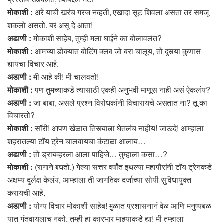
मोकाशी :
अरे याची खरंच गरज नव्हती, एखादा सूट शिवला असता तर समजू
शकलो असतो. बरं असू दे आता!
अडाणी :
मोकाशी साहेब, तुम्ही मला घाईने का बोलावलंत?
मोकाशी :
आमच्या डोक्यात बोटिंग क्लब जो बरा चालूय, तो दुसर्‍या कुणास
द्यायचा विचार आहे.
अडाणी :
मी आहे की! मी चालवतो!
मोकाशी :
पण तुमच्याकडे त्यासाठी एकही अनुभवी माणूस नाही असं ऐकलंय?
अडाणी :
जा बाबा, असले प्रश्न विरोधकांनी विचारायचे असतात ना? तू का
विचारतो?
मोकाशी :
सॉरी! आपण खेळात तिसर्‍याला घेतलंच नाहीय! जाऊदे! आम्हाला
शहरातल्या टॉय ट्रेन चालवायचा कंटाळा आलाय…
अडाणी :
तो ड्रायव्हरला आला पाहिजे… तुम्हाला कसा…?
मोकाशी :
(रागाने बघतो.) गेल्या सत्तर वर्षांत इथल्या महापौरांनी टॉय ट्रेनकडे
अक्षम्य दुर्लक्ष केलंय, आम्हाला ती जागतिक दर्जाच्या सोयी सुविधायुक्त
करायची आहे.
अडाणी :
योग्य विचार मोकाशी साहेब! मुळात प्रशासनानं वेळ आणि मनुष्यबळ
यात गुंतवायलाच नको. तुम्ही हा कारभार माझ्याकडे द्या! मी तुम्हाला