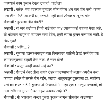
करण्याचं काम तुलाच देऊन टाकतो, चालेल?
अडाणी :
पळेल! त्या बदल्यात तुम्हाला तीन गॉगल अन चार वॉच फ्री! फक्त
मला तीन गोष्टी आणखी द्या, म्हणजे माझी कामं जोरात चालू रहातील.
मोकाशी :
कुठल्या तीन गोष्टी?
अडाणी :
तो मागं तडीपार चिनी भाई होता ना? त्याच्याकडं बक्कळ पैसा आहे.
तो भांडवल म्हणून वा व्याजानं मला देईल, तुम्ही त्याला दुष्मन म्हणायचं नाही. हे
नंबर एक!
मोकाशी :
आणि…?
अडाणी :
तुमच्या पतसंस्थेकडून मला विनातारण पाहिजे तेवढं कर्ज देत जा!
कागदपत्रांच्या झंझटी ठेऊ नका. हे नंबर दोन!
मोकाशी :
अजून काही बाकी आहे का?
अडाणी :
शेवटचं नंबर तीन! सगळे टेंडर काढण्याआधी मलाच अप्रोच करा.
फायदा असेल ते सगळे मीच घेईन, एखादा थातुरमातुर दुसर्‍याला द्या. नाहीतर
असं का करत नाही? तुमच्या ऑफिसमध्ये मी माझा एखादा माणूस बसवतो, तो
मला सांगेलच कुठलं टेंडर माझ्या कामाचं आहे ते?
मोकाशी :
मी असताना अजून दुसरा कुठला माणूस शोधतोय अडाण्या?