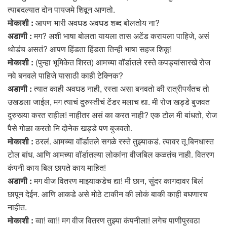
त्याबदल्यात दोन पायजमे शिवून आणतो.
मोकाशी :
आपण भारी अवघड अवघड शब्द बोलतोय ना?
अडाणी :
मग? अशी भाषा बोलता यायला तास अटेंड करायला पाहिजे, असं
थोडंच असतं? आपण हिंडता हिंडता तिन्ही भाषा सहज शिकू!
मोकाशी :
(पुन्हा भूमिकेत शिरत) आमच्या वॉर्डातले रस्ते कपड्यांसारखे रोज
नवे बनवले पाहिजे यासाठी काही टेक्निक?
अडाणी :
त्यात काही अवघड नाही, रस्ता असा बनवतो की रात्रीपर्यंतच तो
उखडला जाईल, मग त्याचं दुरुस्तीचं टेंडर मलाच द्या. मी रोज खड्डे बुजवत
दुरुस्त्या करत राहील! नाहीतर असं का करत नाही? एक टोल मी बांधतो, रोज
पैसे गोळा करतो नि दोनेक खड्डे पण बुजवतो.
मोकाशी :
ठरलं. आमच्या वॉर्डातले सगळे रस्ते तुझ्याकडं. त्यावर तू बिनधास्त
टोल बांध. आणि आमच्या वॉर्डातल्या लोकांना वीजबिल कळतंच नाही. वितरण
कंपनी काय बिल छापते काय माहित!
अडाणी :
मग वीज वितरण माझ्याकडेच द्या! मी छान, सुंदर कागदावर बिलं
छापून देईन. आणि आकडे असे मोठे टाकीन की लोकं बाकी काही बघणारच
नाहीत.
मोकाशी :
व्वा! व्वा!! मग वीज वितरण तुझ्या कंपनीला! लगेच पाणीपुरवठा