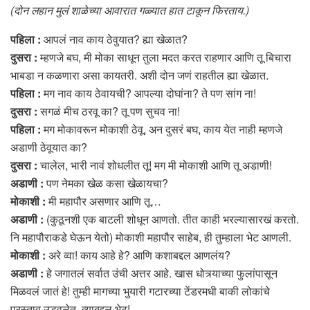
(दोन लहान मुलं शाळेच्या आवारात गळ्यात हात टाकून फिरताय.)
पहिला :
आपलं नाव काय ठेवुयात? ह्या खेळात?
दुसरा :
म्हणजे बघ, मी मोका साधून तुला मदत करत राहणार आणि तू बिचारा
भाबडा न कळणारा असा कायतरी. अशी दोन जणं राहतील ह्या खेळात.
पहिला :
मग नाव काय ठेवायची? आपल्या दोघांना? ते पण सांग ना!
दुसरा :
सगळं मीच ठरवू का? तू पण सुचव ना!
पहिला :
मग मोकावरून मोकाशी ठेवू, अन दुसरं बघ, काय येत नाही म्हणजे
अडाणी ठेवूयात का?
दुसरा :
चालेल, भारी नावं शोधलीत तू! मग मी मोकाशी आणि तू अडाणी!
अडाणी :
पण नेमका खेळ कसा खेळायचा?
मोकाशी :
मी महापौर असणार आणि तू…
अडाणी :
(कुठूनशी एक बाटली शोधून आणतो. तीत काही भरल्यासारखं करतो.
नि महापौराकडे घेऊन येतो) मोकाशी महापौर साहेब, ही तुम्हाला भेट आणली.
मोकाशी :
अरे व्वा! काय आहे हे? आणि कशाबद्दल आणलंय?
अडाणी :
हे जगातलं सर्वात उंची अत्तर आहे. खास धोत्र्याच्या फुलांपासून
मिळवलं जातं हे! तुम्ही मागच्या भुयारी गटारच्या टेंडरमधी बाकी लोकांचे
प्रस्ताव उडवलेत, त्याबद्दल भेट!