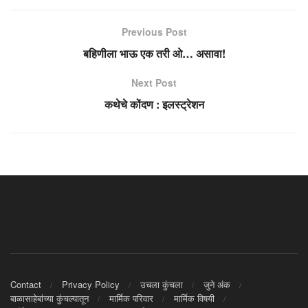
Previous Post
बहिणीला भाऊ एक तरी ओ… असावा!
Next Post
कथेचे कोंदण : इलस्ट्रेशन
Contact
Privacy Policy
उचला कुंचला
जुने अंक
बाळासाहेबांच्या कुंचल्यातून
मार्मिक परिवार
मार्मिक विषयी