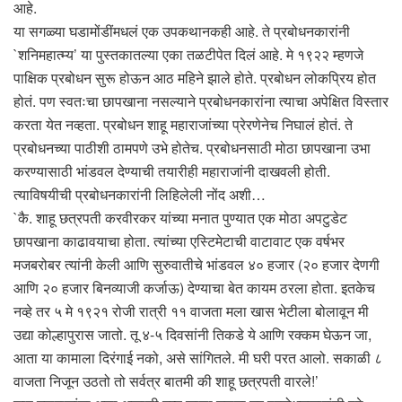
आहे.
या सगळ्या घडामोंडींमधलं एक उपकथानकही आहे. ते प्रबोधनकारांनी
`शनिमहात्म्य’ या पुस्तकातल्या एका तळटीपेत दिलं आहे. मे १९२२ म्हणजे
पाक्षिक प्रबोधन सुरू होऊन आठ महिने झाले होते. प्रबोधन लोकप्रिय होत
होतं. पण स्वतःचा छापखाना नसल्याने प्रबोधनकारांना त्याचा अपेक्षित विस्तार
करता येत नव्हता. प्रबोधन शाहू महाराजांच्या प्रेरणेनेच निघालं होतं. ते
प्रबोधनच्या पाठीशी ठामपणे उभे होतेच. प्रबोधनसाठी मोठा छापखाना उभा
करण्यासाठी भांडवल देण्याची तयारीही महाराजांनी दाखवली होती.
त्याविषयीची प्रबोधनकारांनी लिहिलेली नोंद अशी…
`कै. शाहू छत्रपती करवीरकर यांच्या मनात पुण्यात एक मोठा अपटुडेट
छापखाना काढावयाचा होता. त्यांच्या एस्टिमेटाची वाटावाट एक वर्षभर
मजबरोबर त्यांनी केली आणि सुरुवातीचे भांडवल ४० हजार (२० हजार देणगी
आणि २० हजार बिनव्याजी कर्जाऊ) देण्याचा बेत कायम ठरला होता. इतकेच
नव्हे तर ५ मे १९२१ रोजी रात्री ११ वाजता मला खास भेटीला बोलावून मी
उद्या कोल्हापुरास जातो. तू ४-५ दिवसांनी तिकडे ये आणि रक्कम घेऊन जा,
आता या कामाला दिरंगाई नको, असे सांगितले. मी घरी परत आलो. सकाळी ८
वाजता निजून उठतो तो सर्वत्र बातमी की शाहू छत्रपती वारले!’