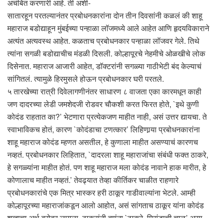
अचंबित करणारी आहे. ती अशी-
सातारहून परतल्यानंतर प्रबोधनकारांना दोन तीन दिवसांनी कळलं की शाहू
महाराज बडोद्याहून मुंबईच्या पन्हाळा लॉजमध्ये आले आहेत आणि हृदयविकाराने
अत्यंत अत्यवस्थ आहेत. कळताच प्रबोधनकार पन्हाळा लॉजवर गेले. तिथे
त्यांना सगळी बडोद्याचीच मंडळी दिसली. कोल्हापूरचे नेहमीचे ओळखीचे लोक
दिसेनात. महाराज आजारी आहेत, डॉक्टरांनी सगळ्या गाठीभेटी बंद केल्याचं
सांगितलं. त्यामुळे हिरमुसले होऊन प्रबोधनकार घरी परतले.
५ तारखेच्या रात्री दिवेलागणीनंतर साधारण ८ वाजता एका कारमधून काही
जण दादरच्या लेडी जमशेदजी रोडवर चौकशी करत फिरत होते, `इथे कुणी
कोदंड राहतात का?’ भेटणारा प्रत्येकजण माहीत नाही, असं उत्तर द्यायचा. ते
स्वाभाविकच होतं, कारण `कोदंडाचा टणत्कार’ लिहिणार्‍या प्रबोधनकारांना
शाहू महाराज कोदंड म्हणत असतील, हे कुणाला माहीत असण्याचं कारणच
नव्हतं. प्रबोधनकार लिहितात, `दादरला शाहू महाराजांचा संबंधी फक्त ठाकरे,
हे सगळ्यांना माहीत होतं. पण शाहू महाराज मला कोदंड नावाने हाक मारीत, हे
कोणालाच माहीत नव्हतं.’ तेवढ्यात तेव्हा कीर्तिकर चाळीत राहणारे
प्रबोधनकारांचे एक मित्र भास्कर हरी ठाकूर गाडीवाल्यांना भेटले. आम्ही
कोल्हापूरच्या महाराजांकडून आलो आहोत, असं सांगताच ठाकूर यांना कोदंड
शब्दाचा अर्थ बरोबर लागला. ठाकूरांनी त्यांना `ठाकरे, मिरांडाची चाळ’ असा