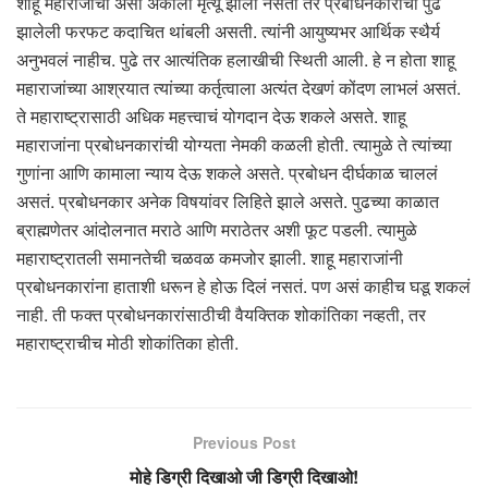
शाहू महाराजांचा असा अकाली मृत्यू झाला नसता तर प्रबोधनकारांची पुढे
झालेली फरफट कदाचित थांबली असती. त्यांनी आयुष्यभर आर्थिक स्थैर्य
अनुभवलं नाहीच. पुढे तर आत्यंतिक हलाखीची स्थिती आली. हे न होता शाहू
महाराजांच्या आश्रयात त्यांच्या कर्तृत्वाला अत्यंत देखणं कोंदण लाभलं असतं.
ते महाराष्ट्रासाठी अधिक महत्त्वाचं योगदान देऊ शकले असते. शाहू
महाराजांना प्रबोधनकारांची योग्यता नेमकी कळली होती. त्यामुळे ते त्यांच्या
गुणांना आणि कामाला न्याय देऊ शकले असते. प्रबोधन दीर्घकाळ चाललं
असतं. प्रबोधनकार अनेक विषयांवर लिहिते झाले असते. पुढच्या काळात
ब्राह्मणेतर आंदोलनात मराठे आणि मराठेतर अशी फूट पडली. त्यामुळे
महाराष्ट्रातली समानतेची चळवळ कमजोर झाली. शाहू महाराजांनी
प्रबोधनकारांना हाताशी धरून हे होऊ दिलं नसतं. पण असं काहीच घडू शकलं
नाही. ती फक्त प्रबोधनकारांसाठीची वैयक्तिक शोकांतिका नव्हती, तर
महाराष्ट्राचीच मोठी शोकांतिका होती.
Previous Post
मोहे डिग्री दिखाओ जी डिग्री दिखाओ!