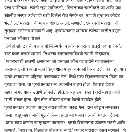
पत्ता सांगितला. त्यांनी खूण सांगितली, `मिरांडाच्या चाळीकडे जा आणि ज्या
खोलीत भरपूर उजेडाची बत्ती दिसेल तेथे नेमके जा. म्हणजे तुम्हाला कोदंड
भेटतील.’ महाराजांची माणसं शोधत आली. म्हणाली, छत्रपती महाराजांनी
तुम्हाला लगोलग बोलावले आहे. प्रबोधनकार लगेचच त्यांच्या गाडीत बसून
पन्हाळा लॉजवर पोचले.
तिथेही डॉक्टरांची परवानगी मिळेपर्यंत प्रबोधनकारांना रात्री १० वाजेपर्यंत
वाट बघत बसावं लागलं. तिथल्या वातावरणाविषयी त्यांनी नोंदवलंय,
`महाराजांची छावणी असताना जो पन्हाळा लॉज गडबडीने गजबजलेला
असायचा, तोच आता मला निहूप शांत पाहून चमत्कारिक वाटले.’ एका हुजर्‍याने
प्रबोधनकारांना पहिल्या मजल्यावर नेलं. तिथे एका दिवाणखाण्यात निळा मंद
प्रकाश होता. तो प्रबोधनकारांना उदासीन वाटत होता. धिप्पाड देहाचे
महाराज पलंगावर उताणे झोपलेले होते. एक हुजर्‍या कशाने तरी महाराजांची
छाती शेकत होता. दोन तीन डॉक्टर पलंगाभोवती बसलेले होते.
प्रबोधनकार उजव्या बाजूने महाराजांच्या जवळ गेले. हात जोडून नमस्कार
केला. शाहू महाराजांनी पुढे केलेल्या हाताच्या पंजावर त्यांनी मस्तक ठेवलं.
`काय काय केलंस सातार्‍याला जाऊन?’ इतकं विचारताच डॉक्टर उठले आणि
म्हणाले, `महाराज, बिलकुल बोलायचं नाही.’ त्यावर महाराज हसून म्हणाले, `छे