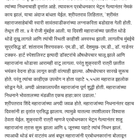
त्यांच्या निधनाचाही वृत्तांत आहे. त्यावरून प्रबोधनकार भेटून गेल्यानंतर नेमकं
काय झालं, याचा अंदाज बांधता येईल. श्रीपतराव लिहितात, `श्रीमंत
महाराजसाहेबांची स्वारी सावंतवाडीकरांच्या लग्नाकरिता बडोद्यास गेली होती.
तेथून ती ता. ४ मे रोजी मुंबईस आली. या दिवशी महाराजांच्या छातीत थोडे
थोडे दुखू लागले आणि त्यांची स्थिती काहीशी अस्वस्थ झाली. लागलीच मुंबईचे
सुप्रसिद्ध डॉ. शांताराम शिरगावकर- एम.डी., डॉ. देशमुख- एम.डी., डॉ. गार्डनर
टक्कर- हार्ट स्पेशालिस्ट इत्यादी डॉक्टरांचे औषधोपचार चालू झाले आणि
महाराजांना थोडासा आरामही वाटू लागला. परंतु शुक्रवारी रात्री छातीत
भयंकर वेदना होऊ लागून काही वांत्याही झाल्या. औषधोपचार सारखे सुरूच
होते. परंतु त्यांचा काहीएक उपयोग न होता पहाटे ५.५५ला महाराज इहलोक
सोडून गेले. अगदी अंतकालापर्यंत महाराजांना पूर्ण शुद्धी होती. महाराजांच्या
निधनाने भोवतालच्या मंडळीत एकच हाहा:कार उडाला.’
श्रीपतराव शिंदे महाराजांच्या अगदी जवळ होते. महाराजांच्या निधनानंतर दहाच
दिवसांनी हा वृतांत प्रसिद्ध झालाय. त्यामुळे यातल्या तपशीलावर विश्वास
ठेवता येईल. शुक्रवारी रात्री म्हणजे प्रबोधनकार भेटून गेल्यानंतर शाहू
महाराजांना त्रास सुरू झाला आणि ६ जूनच्या पहाटे त्यांचं निधन झालं.
त्याआधी थोडं बरं वाटतंय असं बघून महाराजांनी प्रबोधनकारांना बोलावून