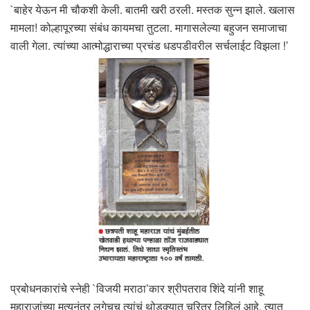
`बाहेर येऊन मी चौकशी केली. बातमी खरी ठरली. मस्तक सुन्न झाले. खलास
मामला! कोल्हापूरच्या संबंध कायमचा तुटला. मागासलेल्या बहुजन समाजाचा
वाली गेला. त्यांच्या आत्मोद्धाराच्या प्रचंड धडपडीवरील सर्चलाईट विझला !’
प्रबोधनकारांचे स्नेही `विजयी मराठा’कार श्रीपतराव शिंदे यांनी शाहू
महाराजांच्या मृत्यूनंतर लगेचच त्यांचं थोडक्यात चरित्र लिहिलं आहे. त्यात