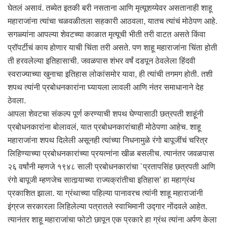
घेतलं असावं. तब्येत इतकी बरी नसताना आणि मृत्यूशय्येवर असतानाही शाहू
महाराजांना त्यांचा चळवळीतला सहकारी आठवला, यातच त्यांचं मोठेपण आहे.
सगळ्यांना आपल्या शेवटच्या काळात मृत्यूची भीती तरी वाटत असते किंवा
प्रॉपर्टीचं काय होणार याची चिंता तरी असते. पण शाहू महाराजांना चिंता होती
ती हरवलेल्या इतिहासाची. जवळपास शंभर वर्षं दडपून ठेवलेला हिंदवी
स्वराज्याच्या खुनाचा इतिहास लोकांसमोर यावा, ही त्यांची तगमग होती. तशी
शपथ त्यांनी प्रबोधनकारांना घ्यायला लावली आणि नंतर समाधानाने देह
ठेवला.
आपला शेवटचा संकल्प पूर्ण करण्याची शपथ घेण्यासाठी छत्रपती शाहूंनी
प्रबोधनकारांना बोलावलं, यात प्रबोधनकारांचाही मोठेपणा आहेच. शाहू
महाराजांना शपथ दिलेली असूनही त्यांच्या निधनामुळे रंगो बापूजींचं चरित्र
लिहिण्याच्या प्रबोधनकारांच्या प्रयत्नांना खीळ बसलीच. त्यानंतर जवळपास
२६ वर्षांनी म्हणजे १९४८ साली प्रबोधनकारांचा `प्रतापसिंह छत्रपती आणि
रंगो बापूजी म्हणजेच सातार्‍याच्या राज्यक्रांतीचा इतिहास’ हा महाग्रंथ
प्रकाशित झाला. या ग्रंथाच्या पहिल्या पानावरच त्यांनी शाहू महाराजांनी
इंग्रज सरकारला लिहिलेल्या पत्रातले स्वाभिमानी उद्गार नोंदवले आहेत.
त्यानंतर शाहू महाराजांचा फोटो छापून एक प्रकारे हा ग्रंथ त्यांना अर्पण केला