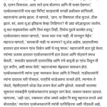
छे, प्रश्न विचारला. आता सारे हाच बोलणार आणि मी फक्त ऐकणार.’
प्रबोधनकारांनी पाच दहा मिनिटं सातार्‍याची सगळी हकीकत सांगितली.
महाराजांना आनंद झाला. ते म्हणाले, `छान. या विषयाला तोंड फुटलं. ठीक
झालं. बरं, आता तू हा इतिहास केव्हा लिहिणार? मी उद्या कोल्हापूरला जातोय.
तू चल माझ्याबरोबर आणि तिथं बसून लिही. तिथेच पुढचे बातबेत ठरवू.’
प्रबोधनकार त्यावर म्हणाले, `सध्या मला रजा नाही. मी मागाहून येईन.’
महाराज म्हणाले, `थापबाजी नाही ना करणार? तू वांड आहेस. छत्रपतीच्या
हातावर हात मारून ग्रंथ लिहेन अशी घे पाहू शपथ.’ महाराजांनी हात पुढे केला.
त्यांच्या उजव्या हातावर प्रबोधनकारांनी हात ठेवला आणि मोठ्याने शपथ
घेतली, `सत्वधीर छत्रपती प्रतापसिंह आणि रंगो बापूजी हा ग्रंथ लिहून मी
पुरा करीन, अशी शपथ घेतो.’ महाराजांच्या चेहर्‍यावर समाधान होतं.
प्रबोधनकारांनी त्यांना पुन्हा नमस्कार केला आणि ते निघाले. गाडीवाल्यांनी
त्यांना दादरला घरी पोचवलं. रात्रीचे साडेअकरा वाजले होते. त्यानंतर ते
जेवले, नेहमीप्रमाणे थोडा वेळ वाचन केलं आणि झोपले. सकाळी सातच्या
सुमारात रमाबाईंनी प्रबोधनकारांना हलवून जागं केलं. घाबरत घाबरत उठवलं.
म्हणाल्या, `अहो उठा, रस्त्यावर लोक जमले आहेत नि शाहू महाराज वारले असं
बोलताहेत.’ त्यानंतर प्रबोधनकारांनी त्यांची प्रतिक्रिया अशी नोंदवली आहे,