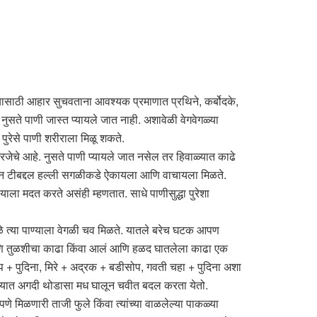
ग्यासाठी आहार सुचवताना आवश्यक प्रमाणात प्रथिने, कर्बोदके,
नुसते पाणी जास्त प्यायले जात नाही. अशावेळी वेगवेगळ्या
 पुरेसे पाणी शरीराला मिळू शकते.
 गरजेचे आहे. नुसते पाणी प्यायले जात नसेल तर हिवाळ्यात काढे
, ग्रीन टीबद्दल हल्ली सगळीकडे ऐकायला आणि वाचायला मिळते.
ला मदत करते असंही म्हणतात. साधे पाणीसुद्धा पुरेशा
ांमुळे त्या पाण्याला वेगळी चव मिळते. यातले बरेच घटक आपण
ं आणि तुळशीचा काढा किंवा आलं आणि हळद घातलेला काढा एक
 + पुदिना, मिरे + अद्रक + बडीसोप, गवती चहा + पुदिना अशा
सल्यात अगदी थोडासा मध घालून चवीत बदल करता येतो.
पणे मिळणारी ताजी फुले किंवा त्यांच्या वाळलेल्या पाकळ्या