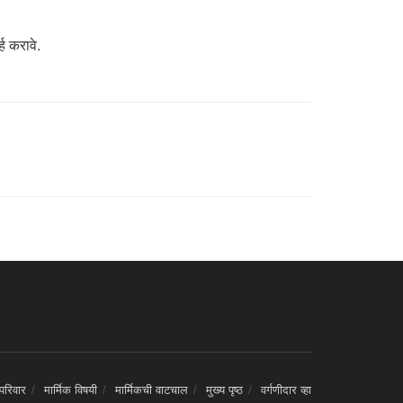
्ह करावे.
 परिवार
मार्मिक विषयी
मार्मिकची वाटचाल
मुख्य पृष्ठ
वर्गणीदार व्हा