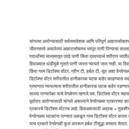
चांगल्या आरोग्यासाठी सर्वसमावेशक आणि परिपूर्ण आहारासोबतच 
जीवनसत्वे असलेल्या आहारासोबतच भरपूर पाणी पिण्याचा सल्ला दे
पदार्थांच्या माध्यमातून एवढे पाणी किंवा द्रवपदार्थ शरीरात जा
हिवाळ्यात थंडीमुळे नुसते पाणी जास्त प्यायले जात नाही. या दि
किंवा गरम डिटॉक्स वॉटर, ग्रीन टी, हर्बल टी, सूप अशा वेगवेगळ
डिटॉक्स वॉटर शरीरातील हानीकारक घटक बाहेर काढण्यास मदत कर
प्रमाणात प्यायल्यास शरीरातील हानीकारक घटक बाहेर पडण्य
साध्या पाण्यापेक्षा याचे वेगळेपण म्हणजे चव. डिटॉक्स वॉटर सहस
पूर्वापार आरोग्यासाठी चांगले असल्याने वेगवेगळ्या प्रकार
प्रकारचे डिटॉक्स वॉटरच आहे. हिवाळ्यासाठी अद्रक + तुळशी
वेगवेगळ्या घटकांना पाण्यात उकळून गरम डिटॉक्स वॉटर करता 
याच प्रकारे वेगवेगळी फुलं वापरून हर्बल टीसुद्धा बनवता येतात.