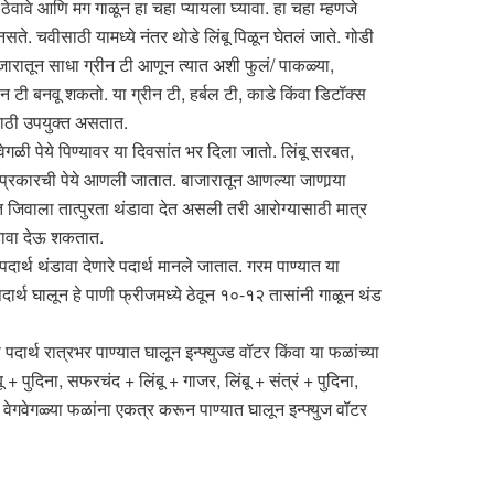
ठेवावे आणि मग गाळून हा चहा प्यायला घ्यावा. हा चहा म्हणजे
े. चवीसाठी यामध्ये नंतर थोडे लिंबू पिळून घेतलं जाते. गोडी
ाजारातून साधा ग्रीन टी आणून त्यात अशी फुलं/ पाकळ्या,
न टी बनवू शकतो. या ग्रीन टी, हर्बल टी, काडे किंवा डिटॉक्स
साठी उपयुक्त असतात.
वेगळी पेये पिण्यावर या दिवसांत भर दिला जातो. लिंबू सरबत,
क प्रकारची पेये आणली जातात. बाजारातून आणल्या जाणार्‍या
त जिवाला तात्पुरता थंडावा देत असली तरी आरोग्यासाठी मात्र
डावा देऊ शकतात.
पदार्थ थंडावा देणारे पदार्थ मानले जातात. गरम पाण्यात या
दार्थ घालून हे पाणी फ्रीजमध्ये ठेवून १०-१२ तासांनी गाळून थंड
र्थ रात्रभर पाण्यात घालून इन्फ्युज्ड वॉटर किंवा या फळांच्या
+ पुदिना, सफरचंद + लिंबू + गाजर, लिंबू + संत्रं + पुदिना,
वेगवेगळ्या फळांना एकत्र करून पाण्यात घालून इन्फ्युज वॉटर