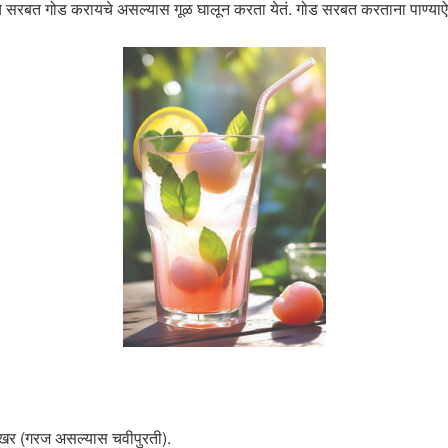
तूचे सरबत गोड करायचे असल्यास गूळ घालून करता येतं. गोड सरबत करताना पाण्याऐ
साखर (गरज असल्यास चवीपुरती).