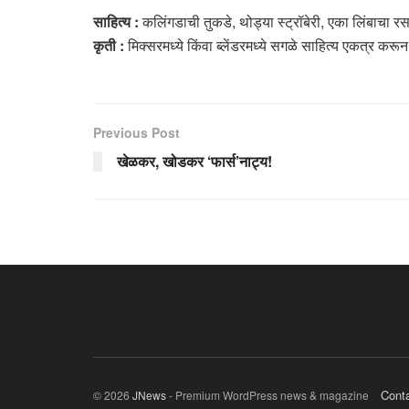
साहित्य :
कलिंगडाची तुकडे, थोड्या स्ट्रॉबेरी, एका लिंबाचा रस
कृती :
मिक्सरमध्ये किंवा ब्लेंडरमध्ये सगळे साहित्य एकत्र करून व
Previous Post
खेळकर, खोडकर ‘फार्स’नाट्य!
Cont
© 2026
JNews
- Premium WordPress news & magazine