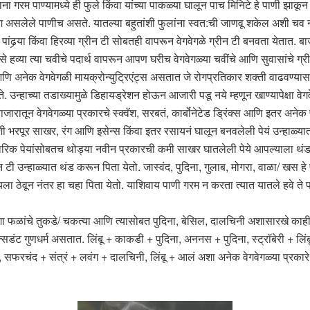
 गरम पाण्यामध्ये ही फुले किंवा यांच्या पाकळ्या घालून पाच मिनिटे हे पाणी झाकून 
 असलेले पाणीच असते. यातल्या बहुतांशी फुलांना स्वत:ची जाणवू शकेल अशी चव नसत
ढर्‍या किंवा हिरव्या ग्रीन टी सोबतही वापरून वेगवेगळे ग्रीन टी बनवता येतात. ब
 हव्या त्या चवीचे पदार्थ वापरून आपण घरीच वेगवेगळ्या चवींचे आणि सुवासांचे ग्री
णि अनेक वेगवेगळी मायक्रोन्युट्रिएंट्स असतात जे रोगप्रतिकार शक्ती वाढवण्या
. उन्हाच्या तडाख्यामुळे डिहायड्रेशन होऊन आजारी पडू नये म्हणून खाण्यापेक्षा वेग
ाजारातून वेगवेगळ्या प्रकारचे स्क्वॅश, सरबतं, कार्बोनेटेड ड्रिंक्स आणि इतर अने
शी भरपूर साखर, रंग आणि इसेन्स किंवा इतर रसायनं घालून बनवलेली पेयं उन्हाळ्या
ारिक पेयांसोबतच थोड्या नवीन प्रकारची कमी साखर घातलेली पेये आपल्याला थं
न टी उन्हाळ्यात थंड करून पिता येतो. जास्वंद, पुदिना, गुलाब, मोगरा, वाळा/ खस हे 
ला ठेवून नंतर हा चहा पिता येतो. याशिवाय पाणी गरम न करता त्यात यातले हवे ते प
 फळांचे तुकडे/ चकत्या आणि त्यासोबत पुदिना, बेसिल, दालचिनी अशासारखे काही पदा
िडंट गुणधर्म असतात. लिंबू + काकडी + पुदिना, अननस + पुदिना, स्ट्रॉबेरी + लिंबू 
 सफरचंद + संत्रं + लवंग + दालचिनी, लिंबू + आलं अशा अनेक वेगवेगळ्या प्रकारे 