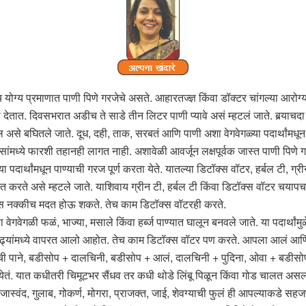
योग्य प्रमाणात पाणी पिणे गरजेचे असते. आहारतज्ज्ञ किंवा डॉक्टर चांगल्या आरो
तात. दिवसभरात अडीच ते साडे तीन लिटर पाणी प्यावे असं म्हटलं जाते. बर्‍याचदा 
तील असे बघितले जाते. दूध, दही, ताक, सरबतं आणि पाणी अशा वेगवेगळ्या पदार्थांमधून
वसांमध्ये फारशी तहानही लागत नाही. अशावेळी आवर्जून लक्षपूर्वक जास्त पाणी पिणे
्या पदार्थांमधून पाण्याची गरज पूर्ण करता येते. यातल्या डिटॉक्स वॉटर, हर्बल टी
ते असे म्हटले जाते. याशिवाय ग्रीन टी, हर्बल टी किंवा डिटॉक्स वॉटर चयापचया
ास नक्कीच मदत होऊ शकते. तेच काम डिटॉक्स वॉटरही करते.
ा वेगवेगळी फळं, भाज्या, मसाले किंवा हर्ब्ज पाण्यात घालून बनवले जाते. या पदार्थ
च्या काढ्यांमध्ये वापरत आलो आहोत. तेच काम डिटॉक्स वॉटर पण करते. आपला आल
ची पाने, बडीसोप + दालचिनी, बडीसोप + आलं, दालचिनी + पुदिना, ओवा + बडीसोप
येतं. यात कधीतरी चिमूटभर सैंधव तर कधी थोडे लिंबू पिळून किंवा गोड चालत अ
 जास्वंद, गुलाब, गोकर्ण, मोगरा, प्राजक्त, जाई, शेवग्याची फुलं ही आपल्याकडे सहज