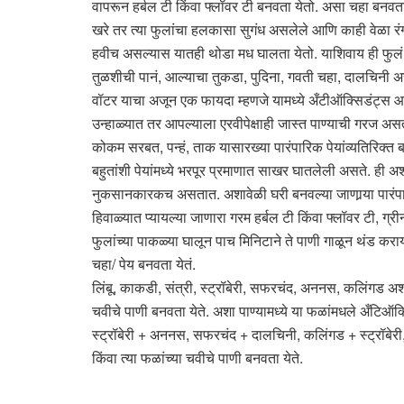
वापरून हर्बल टी किंवा फ्लॉवर टी बनवता येतो. असा चहा बनवताना
खरे तर त्या फुलांचा हलकासा सुगंध असलेले आणि काही वेळा रंग
हवीच असल्यास यातही थोडा मध घालता येतो. याशिवाय ही फुलं पां
तुळशीची पानं, आल्याचा तुकडा, पुदिना, गवती चहा, दालचिनी असे
वॉटर याचा अजून एक फायदा म्हणजे यामध्ये अँटीऑक्सिडंट्स आ
उन्हाळ्यात तर आपल्याला एरवीपेक्षाही जास्त पाण्याची गरज असते
कोकम सरबत, पन्हं, ताक यासारख्या पारंपारिक पेयांव्यतिरिक्त ब
बहुतांशी पेयांमध्ये भरपूर प्रमाणात साखर घातलेली असते. ही अ
नुकसानकारकच असतात. अशावेळी घरी बनवल्या जाणार्‍या पारंप
हिवाळ्यात प्यायल्या जाणारा गरम हर्बल टी किंवा फ्लॉवर टी, ग्री
फुलांच्या पाकळ्या घालून पाच मिनिटाने ते पाणी गाळून थंड कराय
चहा/ पेय बनवता येतं.
लिंबू, काकडी, संत्री, स्ट्रॉबेरी, सफरचंद, अननस, कलिंगड अशा
चवीचे पाणी बनवता येते. अशा पाण्यामध्ये या फळांमधले अँटिऑक्स
स्ट्रॉबेरी + अननस, सफरचंद + दालचिनी, कलिंगड + स्ट्रॉबेरी,
किंवा त्या फळांच्या चवीचे पाणी बनवता येते.