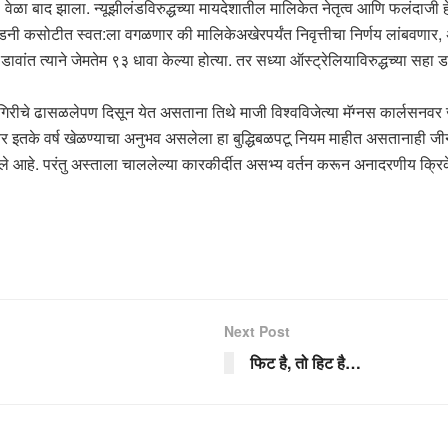
ेळा बाद झाला. न्यूझीलंडविरुद्धच्या मायदेशातील मालिकेत नेतृत्व आणि फलंदाजी हे
सिडनी कसोटीत स्वत:ला वगळणार की मालिकेअखेरपर्यंत निवृत्तीचा निर्णय लांबवणार
ावांत त्याने जेमतेम ९३ धावा केल्या होत्या. तर सध्या ऑस्ट्रेलियाविरुद्धच्या स
 कामगिरीचे ढासळलेपण दिसून येत असताना तिथे माजी विश्वविजेत्या मॅग्नस कार्लस
तरावर इतके वर्ष खेळण्याचा अनुभव असलेला हा बुद्धिबळपटू नियम माहीत असतानाही ज
 आहे. परंतु अस्ताला चाललेल्या कारकीर्दीत असभ्य वर्तन करून अनादरणीय क्रिक
Next Post
फिट है, तो हिट है…