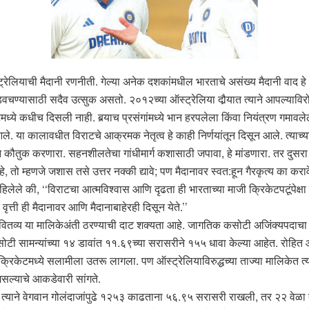
ट्रेलियाची मैदानी रणनीती. गेल्या अनेक दशकांमधील भारताचे असंख्य मैदानी वाद हे ऑस्ट
वचण्यासाठी सदैव उत्सुक असतो. २०१२च्या ऑस्ट्रेलिया दौर्‍यात त्याने आपल्याविरोध
्ये कधीच दिसली नाही. बर्‍याच प्रसंगांमध्ये भान हरपलेला किंवा नियंत्रण गमावल
 या कालावधीत विराटचे आक्रमक नेतृत्व हे काही निर्णयांतून दिसून आले. त्याच्य
ौतुक करणारा. सहनशीलतेचा गांधीमार्ग कशासाठी जपावा, हे मांडणारा. तर दुसरा त्य
ो म्हणजे जशास तसे उत्तर नक्की द्यावे; पण मैदानावर स्वत:हून गैरकृत्य का कराव
नी लिहिलेले की, ‘‘विराटचा आत्मविश्वास आणि दृढता ही भारताच्या माजी क्रिकेटपटूंपे
ती ही मैदानावर आणि मैदानाबाहेरही दिसून येते.’’
भवितव्य या मालिकेअंती ठरण्याची दाट शक्यता आहे. जागतिक कसोटी अजिंक्यपदाचा
ोटी सामन्यांच्या १४ डावांत ११.६९च्या सरासरीने १५५ धावा केल्या आहेत. रोह
िकेटमध्ये सलामीला उतरू लागला. पण ऑस्ट्रेलियाविरुद्धच्या ताज्या मालिकेत त्य
असल्याचे आकडेवारी सांगते.
त्याने वेगवान गोलंदाजांपुढे १२५३ काढताना ५६.९५ सरासरी राखली, तर २२ वेळ