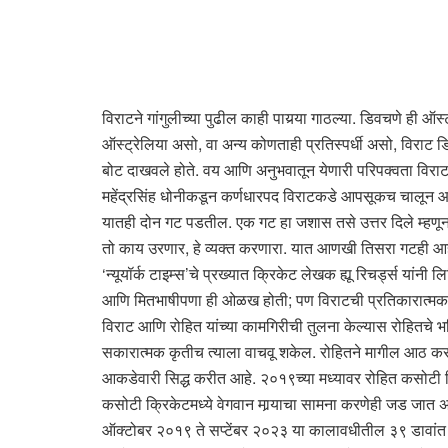
विराटने गांगुलीच्या पुढील काही पायर्‍या गाठल्या. डिवचणे ही ऑस्
ऑस्ट्रेलिया असो, वा अन्य कोणताही प्रतिस्पर्धी असो, विराट डि
बोट दाखवले होते. वय आणि अनुभवातून येणारी परिपक्वता विराटमध
महेंद्रसिंह धोनीकडून कर्णधारपद विराटकडे आपसूकच चालून आले.
यातही दोन गट पडतील. एक गट हा जशास तसे उत्तर दिले म्हणून क
तो काय उरणार, हे व्यक्त करणारा. यात आणखी तिसरा गटही आहे, त
‘न्यूयॉर्क टाइम्स’चे प्रख्यात क्रिकेट लेखक ह्यू रिचर्ड्स यां
आणि मितभाषीपणा ही ओळख होती; पण विराटची प्रतिकारात्मक वृत्
विराट आणि रोहित यांच्या कामगिरीची तुलना केल्यास रोहितचे 
सकारात्मक कृतीच त्याला वाचवू शकेल. रोहितने मागील आठ कस
आकडेवारी सिद्ध करीत आहे. २०१९च्या मध्यावर रोहित कसोटी क्र
कसोटी क्रिकेटमध्ये वेगवान मार्‍याचा सामना करणेही जड जात 
ऑक्टोबर २०१९ ते सप्टेंबर २०२३ या कालावधीतील ३९ डावांत 