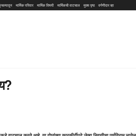
ुंचल्यातून
मार्मिक परिवार
मार्मिक विषयी
मार्मिकची वाटचाल
मुख्य पृष्ठ
वर्गणीदार व्हा
ाय?
 वाटचाल करते आहे. या दोघांच्या कारकीर्दीपुढे जेव्हा निवृत्तीचा पूर्णविराम लागेल