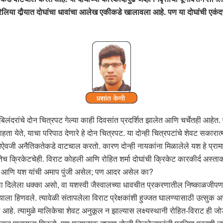
ा दौर्‍यात दोघांचा धावांचा आलेख एकीकडे खालावला आहे. पण या दोघांची एकंदर मैद
 बिलंदरांचे दोन चित्रपट गेल्या काही दिवसांत प्रदर्शित झालेत आणि चर्चेतही आहेत
ता येते, याचा परिपाठ देणारे हे दोन चित्रपट. या दोन्ही चित्रपटांचे शेवट सकारात
तेऐवजी अनैतिकतेकडे वाटचाल करतो. कारण दोन्ही नायकांना मिळालेले यश हे प्रामाणि
तेच क्रिकेटचेही. विराट कोहली आणि रोहित शर्मा दोघांची क्रिकेट कारकीर्द अस्ताकडे
, विक्रम आणि यश यांची अमाप पुंजी असेल; पण आदर असेल का?
 दिलेला धक्का असो, वा यशस्वी जैस्वालच्या धावचीत प्रकरणातील निष्काळजीपणा. कॉन
ाला हिणवले. त्यावेळी संतापलेला विराट प्रेक्षकांशी हुज्जत घालण्यासाठी उत्सुक 
ाकले आहे. त्यामुळे मालिकेचा शेवट अनुकूल न झाल्यास लक्ष्यस्थानी रोहित-विराट ह