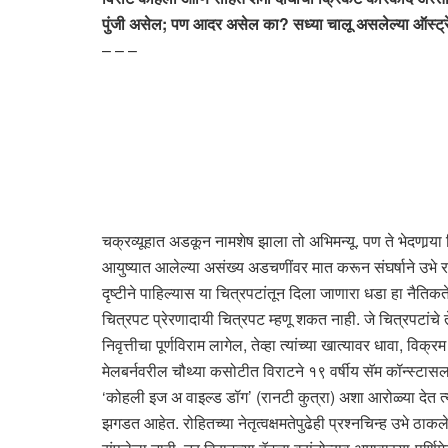
पुंजी असेल; पण आदर असेल का? सध्या चालू असलेल्या ऑस्ट्रेलिय
– – –
चक्रव्यूहात अडकून नामशेष झाला तो अभिमन्यू. पण ते भेदणार्‍या
आयुष्यात आलेल्या असंख्य अडचणींवर मात करून संघर्षाने उभे राह
दृष्टीने पाहिल्यास या चित्रपटांतून दिला जाणारा धडा हा नैतिक
चित्रपट प्रेरणादायी चित्रपट म्हणू शकत नाही. जे चित्रपटांचे 
निवृत्तीचा पूर्णविराम लागेल, तेव्हा त्यांच्या खात्यावर धावा
मेलबर्नवरील चौथ्या कसोटीत विराटने १९ वर्षीय सॅम कॉन्स्टासला
‘कोहली इज अ वाइल्ड डॉग’ (रानटी कुत्रा) अशा आरोळ्या देत त्य
झगडत आहेत. रोहितच्या नेतृत्वक्षमतेपुढेही प्रश्नचिन्ह उभे ठ