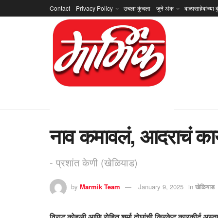
Contact
Privacy Policy
उचला कुंचला
जुने अंक
बाळासाहेबांच्या क
नाव कमावलं, आदराचं क
- प्रशांत केणी (खेळियाड)
by
Marmik Team
January 9, 2025
in
खेळियाड
विराट कोहली आणि रोहित शर्मा दोघांची क्रिकेट कारकीर्द अस्ताकडे