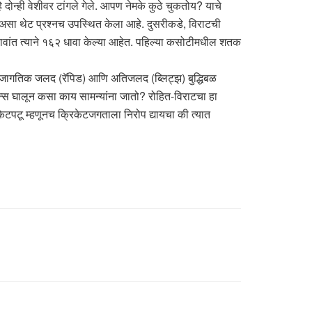
 दोन्ही वेशीवर टांगले गेले. आपण नेमके कुठे चुकतोय? याचे
, असा थेट प्रश्नच उपस्थित केला आहे. दुसरीकडे, विराटची
हा डावांत त्याने १६२ धावा केल्या आहेत. पहिल्या कसोटीमधील शतक
नवर जागतिक जलद (रॅपिड) आणि अतिजलद (ब्लिट्झ) बुद्धिबळ
ीन्स घालून कसा काय सामन्यांना जातो? रोहित-विराटचा हा
ेटपटू म्हणूनच क्रिकेटजगताला निरोप द्यायचा की त्यात