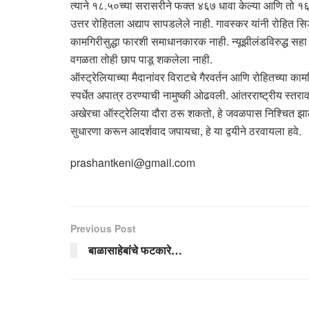
त्याने १८.५०च्या सरासरीने फक्त ४६७ धावा केल्या आणि तो १६ व
उत्तर रोहितला अद्याप सापडलेले नाही. गावस्कर यांनी रोहित 
कामगिरीसुद्धा फारशी समाधानकारक नाही. न्यूझीलंडविरुद्ध सहा ड
वगळता तोही छाप पाडू शकलेला नाही.
ऑस्ट्रेलियाच्या मैदानांवर विराटचे गैरवर्तन आणि रोहितच्या
स्पर्धेत अपात्र ठरण्याची नामुष्की ओढवली. आंतरराष्ट्रीय स्
अखेरचा ऑस्ट्रेलिया दौरा ठरू शकतो, हे जवळपास निश्चित झाले
सुधारणा करून आदर्शवाद जपायचा, हे या द्वयीने ठरवायला हवे.
prashantkeni@gmail.com
Previous Post
बाळासाहेबांचे फटकारे…