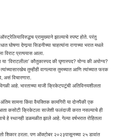
्रेलियाविरुद्धच प्रामुख्याने झाल्याचे स्पष्ट होते. परंतु
ात घोषणा देणार्‍या सिडनीच्या चाहत्यांना रागाच्या भरात मधले
ेला विराट प्रत्ययास आला.
ा या ‘विराटलीला’ कौतुकास्पद की घृणास्पद? योग्य की अयोग्य?
ांच्यासारखेच तुम्हीही वागल्यास तुमच्यात आणि त्यांच्यात फरक
े, असं विचारणारा.
क्षा वेगळी आहे. भारताच्या माजी क्रिकेटपटूंची अतिविनयशीलता
 अंतिम सामना किंवा वैयक्तिक कामगिरी या दोनपैकी एक
ित आता कसोटी क्रिकेटला साजेशी फलंदाजी करत नसल्याचे ही
ाचे हे स्थानही डळमळीत झाले आहे. गेल्या वर्षभरात रोहितला
ा तो शिकार ठरला. पण ऑक्टोबर २०२३पासूनच्या २५ डावांत