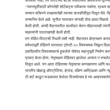
संपलेला नाही, तर विराटच्या बॅटचा वसंतोत्सव अमावास्या-पूर्णिम
‘‘स्वप्नपूर्तीसाठी कोणतेही शॉर्टकट्स स्वीकारू नकोस. प्रथम च
सन्मान सचिनने राखल्याचेही त्याच्या कारकीर्दीतून दिसून येते
सन्मानित केले आहे. सुनील गावस्कर यांनाही तोच आदर मिळतो. १९८
केली होती. अगदी मैदानावरील साथीदार चेतन चौहानलाही त्यांनी सो
चाहत्यांनी पाठराखणही केली होती.
पण रोहित-विराटची स्थिती तशी नाही. मैदानावर क्षेत्ररक्षण कर
वर्षभरापूर्वी रोहितने भारताला ट्वेन्टी-२० विश्वचषक जिंकून द
एकदिवसीय विश्वचषकाचे हुकलेले जेतेपद सहानुभूती निर्माण करणारे
प्रकट केला होता. नेतृत्वक्षम रोहितवर झालेला अन्याय न रुचले
दिसून आले. पण आता रोहितच्या नेतृत्वाचा कणखरपणा आणि फलं
भारतीय खेळाडू ऑस्ट्रेलिया, इंग्लंड, दक्षिण आप्रिâका आणि न्यू
टी-शर्ट काढून फडकावत केलेला विजयोत्सव हे त्या आक्रमकतेचे 