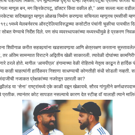
ेलाच पाहायला मिळतो. पण मूल्यात्मक दृष्ट्या दोन्ही क्रिकेटपटूंची प्रतिमा फारशी च
ांगला माणूस बन, मग क्रिकेटपटू, डॉक्टर किंवा वकील हो,’’ असा सल्ला मला वडील रमे
. क्रिकेटचा सदिच्छादूत म्हणून ओळख निर्माण करणार्‍या सचिनला म्हणूनच एमसीसी म
१मध्ये मेलबर्नवरच ऑस्ट्रेलियाविरुद्धच्या कसोटीत पंचांनी चुकीचा पायचीत दिल्या
बत येण्याचे निर्देश दिले. पण संघ व्यवस्थापकांच्या मध्यस्थीमुळे हे प्रकरण निवळल
ताना शिवीगाळ करीत सहकार्‍यांना खडसावणार्‍या आणि क्षेत्ररक्षण करताना सुस्तावल
िला, तर अंतिम सामन्यात विराटने अद्वितीय खेळी साकारली. त्यावेळी दोघांच्या कामग
 ठरले होते. मागील ‘आयपीएल’ हंगामाच्या वेळी रोहितचे नेतृत्व काढून ते हार्दिक पं
ल्या काही चाहत्यांनी हार्दिकवर निशाणा साधण्याची कोणतीही संधी सोडली नव्हती. स
दाजीची नजाकत प्रेक्षकांच्या नजरेतून उतरली का?
झीलंड या ‘सेना’ राष्ट्रांमध्ये एके काळी दबून खेळायचे. सौरव गांगुलीने कर्णधारपदा
प्रतीक. त्यानंतर कोट सापडत नसल्याचे कारण देत स्टीव्ह वॉ यालाही त्याने मालिक