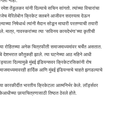
ांगली नाही.
श तेंडुलकर यांनी दिल्याचे सचिन सांगतो. त्यांच्या विचारांचा
्हणजेच मेरिलेबोन क्रिकेट क्लबने आजीवन सदस्यत्व देऊन
च्या निषेधार्थ त्यांनी मैदान सोडून माघारी परतण्याची तयारी
े. मात्र, गावस्करांच्या त्या ‘सविनय कायदेभंगा’च्या कृतीची
ेल्या रोहितच्या अनेक चित्रफीती समाजमाध्यमांवर चर्चेत असतात.
िरीचे देशभरात कौतुकही झाले. त्या घटनेच्या आठ महिने आधी
ड्याला दिल्यामुळे मुंबई इंडियन्सवर क्रिकेटरसिकांनी रोष
माजमाध्यमावरही हार्दिक आणि मुंबई इंडियन्सचे चाहते झगडल्याचे
च्या कारकीर्दीत भारतीय क्रिकेटला आत्मनिर्भर केले. लॉर्ड्सवर
ेआधीच्या छायाचित्रणासाठी तिष्ठत ठेवले होते.