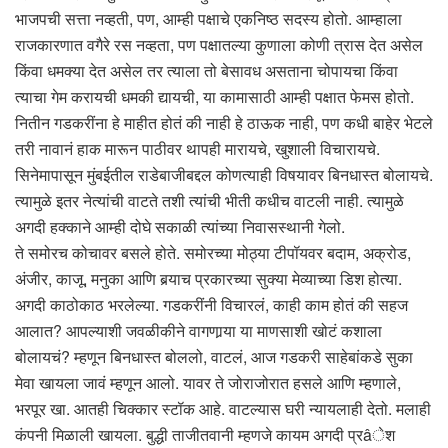
भाजपची सत्ता नव्हती, पण, आम्ही पक्षाचे एकनिष्ठ सदस्य होतो. आम्हाला
राजकारणात वगैरे रस नव्हता, पण पक्षातल्या कुणाला कोणी त्रास देत असेल
किंवा धमक्या देत असेल तर त्याला तो बेसावध असताना चोपायचा किंवा
त्याचा गेम करायची धमकी द्यायची, या कामासाठी आम्ही पक्षात फेमस होतो.
नितीन गडकरींना हे माहीत होतं की नाही हे ठाऊक नाही, पण कधी बाहेर भेटले
तरी नावानं हाक मारून पाठीवर थापही मारायचे, खुशाली विचारायचे.
सिनेमापासून मुंबईतील राडेबाजीबद्दल कोणत्याही विषयावर बिनधास्त बोलायचे.
त्यामुळे इतर नेत्यांची वाटते तशी त्यांची भीती कधीच वाटली नाही. त्यामुळे
अगदी हक्काने आम्ही दोघे सकाळी त्यांच्या निवासस्थानी गेलो.
ते समोरच कोचावर बसले होते. समोरच्या मोठ्या टीपॉयवर बदाम, अक्रोड,
अंजीर, काजू, मनुका आणि बर्‍याच प्रकारच्या सुक्या मेव्याच्या डिश होत्या.
अगदी काठोकाठ भरलेल्या. गडकरींनी विचारलं, काही काम होतं की सहज
आलात? आपल्याशी जवळीकीने वागणार्‍या या माणसाशी खोटं कशाला
बोलायचं? म्हणून बिनधास्त बोललो, वाटलं, आज गडकरी साहेबांकडे सुका
मेवा खायला जावं म्हणून आलो. यावर ते जोराजोरात हसले आणि म्हणाले,
भरपूर खा. आतही चिक्कार स्टॉक आहे. वाटल्यास घरी न्यायलाही देतो. मलाही
कंपनी मिळाली खायला. बुद्धी ताजीतवानी म्हणजे कायम अगदी प्रâेश