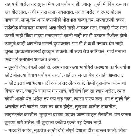
राहायची असेल तर सुक्या मेव्याला पर्याय नाही. त्यातून तुम्ही मी विचारल्यावर
खरं बोललात. अशी माणसं मला आवडतात. मनात असेल ते स्पष्ट बोलावं
माणसानं. लाजू नये अगर कसलीही भीडभाड बाळगू नये. लपवाछपवी करणं,
सडेतोड बोलायला घाबरणं अशा गोष्टी नाही आवडत मला. एखादी गोष्ट मला
पटली नाही किंवा माझ्या मनाप्रमाणे झाली नाही तर मी पटकन रिअ‍ॅक्ट होतो.
त्यामुळे काही आपलीच माणसं दुखावतात. पण मी ते कधी मनावर घेत नाही.
झुरळ झटकल्यासारखं झटकून टाकतो. मी सत्य तेच सांगितलं, याचं मनाला
मिळणारं समाधान आगळंच असतं.
– तुमची गोष्ट वेगळी आहे हो. आमच्यासारख्या भायगिरी करणार्‍या कार्यकर्त्यांना
खोटं बोलल्याशिवाय पर्यायच नसतो. नाहीतर जगता येणार नाही आम्हाला.
– खोटं इतरांच्या भल्यासाठी असेल तर ठीक आहे. नेहमी दुसर्‍यांच्या भल्याचा
विचार करा. ज्यामुळे सामान्य माणसाचं, गरीबांचं हित साधणार असेल, त्यात
कोणी आडवे येत असेल तर गप्प राहू नका. त्याला सरळ करा. मग ते तुमचे नेते
असतील तरी चालेल. फार तर काय होईल, तुम्हाला वाळीत टाकतील,
साइडट्रॅक करतील, तुम्हाला वरच्या पदावर जाण्यापासून रोखतील. पण जनता
तुमच्या मागे असेल. ती तुम्हाला कधीच एकटे पडू देणार नाही.
– गडकरी साहेब, नुकतेच आम्ही दोघे संपूर्ण देशाचा दौरा करून आलो. लोक