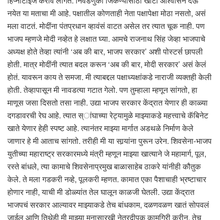
हिप्नोटाइज करावं लागतं. निवडणुका जिंकण्यासाठी खोटी आश्वासनं देऊ
नयेत या मताचा मी आहे. पक्षातील कोणताही नेता पक्षापेक्षा मोठा नसतो, असं
मला वाटतं. मोदींना पंतप्रधान व्हावंसं वाटत असेल तर त्यात चूक नाही. पण
भाजप म्हणजे मोदी नव्हेत हे लक्षात घ्या. आमचे राजनाथ सिंह जेव्हा भाजपाचे
अध्यक्ष होते तेव्हा त्यांनी ‘अब की बार, भाजप सरकार’ अशी पोस्टर्स छापली
होती. मात्र मोदींनी त्यात बदल करून ‘अब की बार, मोदी सरकार’ असं केलं
होतं. यावरून काय ते समजा. मी त्याबद्दल पक्षाध्यक्षांकडे नाराजी व्यक्तही केली
होती. तेव्हापासून मी नावडत्या गटात गेलो. पण तुम्हाला म्हणून सांगतो, हा
माणूस जसा दिसतो तसा नाही. उद्या भाजप सरकार केंद्रात येणार ही काळ्या
दगडावरची रेघ आहे. त्यात स्ांघाच्या रेट्यामुळे माझ्याकडे महत्त्वाचे कॅबिनेट
खाते येणार हेही स्पष्ट आहे. त्यानंतर माझ्या मार्गात अडथळे निर्माण केले
जाणार हे मी आताच सांगतो. तरीही मी या सार्‍यांना पुरून उरेन. शिवसेना-भाजप
युतीच्या महाराष्ट्र सरकारमध्ये मंत्री म्हणून माझ्या खात्याने जे महामार्ग, पूल,
रस्ते बांधले, त्या कामाचे शिवसेनाप्रमुख बाळासाहेब ठाकरे यांनीही कौतुक
केले. ते मला गडकरी नव्हे, पूलकरी म्हणत. कामात एका पैशाचाही भ्रष्टाचार
होणार नाही, याची मी डोळ्यांत तेल घालून काळजी घेतली. उद्या केंद्रात
भाजपचं सरकार आल्यावर माझ्याकडे तेच बांधकाम, दळणवळण खातं सोपवलं
जाईल आणि तिथेही मी माझ्या मनासारखी नेत्रदीपक कामगिरी करीन. तेच