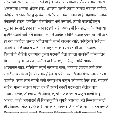
सध्याच्या सरकारला कंटाळले आहेत. आपल्या पक्षाला सत्तेवर यायचा चान्स
असल्याचा आमचा अंदाज आहे. आपल्या पक्षाने त्याचा फायदा उठवला पाहिजे.
काँग्रेस सरकारविरुद्ध प्रचंड असंतोष जनतेच्या मनात आहे. महागाईला लोक
कंटाळले आहेत. जनतेला गोरगरीबांचं भलं करणारं, त्यांची महागाईपासून
सुटका करणारं, हक्काचं सरकार हवं आहे. २०१४ची निवडणूक जिंकण्याच्या
दृष्टीने पक्षाचे सर्व नेते कामाला लागले आहेत. मोदींनी पक्षात जान आणली आहे.
हा नेता जनतेला उज्वल भवितव्याची स्वप्नं दाखवत आहे. काँग्रेसने केलेल्या
पापांचे वाभाडे काढत आहे. भाषणातून लोकांवर स्वत:ची आणि पक्षाच्या
विचारांची मोहिनी टाकणारा दुसरा प्रभावी नेता पक्षाला वाजपेयी यांच्यानंतर
मिळाला नव्हता. आपण नक्कीच या निवडणुका जिंकू. त्यांची भाषणातील
आश्वासने पाहा. गरिबीचा संपूर्ण नायनाट करू, भाववाढ एकदम कमी करू,
सगळीकडे स्वस्ताईच स्वस्ताई होईल, प्रत्येकाच्या खिशात पंधरा लाख रुपये
पडतील. स्वत:लाच त्यांनी भावी पंतप्रधान म्हणून प्रोजेक्ट केलं आहे. गडकरी
साहेब, भाजप सत्तेवर आला तर ही स्वप्नं नक्की प्रत्यक्षात येतील ना?
– काय असतं, टोक्या आणि पोक्या, तुम्ही राजकारणात अजून कच्चे लिंबू
आहात. काही आश्वासनं ही निवडणुकीचे जुमले असतात. मते मिळवण्यासाठी
ती लोकांच्या तोंडावर फेकावी लागतात. भाषणबाजीने लोकांना संमोहित म्हणजे