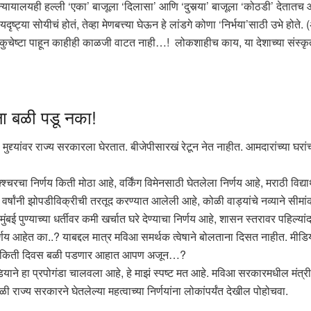
ृह न्यायालयही हल्ली ‘एका’ बाजूला ‘दिलासा’ आणि ‘दुसर्‍या’ बाजूला ‘कोठडी’ देता
्या सोयीचं होतं, तेव्हा मेणबत्त्या घेऊन हे लांडगे कोणा ‘निर्भया’साठी उभे होते. 
 ही कुचेष्टा पाहून काहीही काळजी वाटत नाही…! लोकशाहीच काय, या देशाच्या संस
ला बळी पडू नका!
ुद्द्यांवर राज्य सरकारला घेरतात. बीजेपीसारखं रेटून नेत नाहीत. आमदारांच्या घरांच्या
रचा निर्णय किती मोठा आहे, वर्किंग विमेनसाठी घेतलेला निर्णय आहे, मराठी विद्यार्
न वर्षांनी झोपडीविक्रीची तरतूद करण्यात आलेली आहे, कोळी वाड्यांचे नव्याने स
ई पुण्याच्या धर्तीवर कमी खर्चात घरे देण्याचा निर्णय आहे, शासन स्तरावर पहिल्यांदाच
र्णय आहेत का..? याबद्दल मात्र मविआ समर्थक त्वेषाने बोलताना दिसत नाहीत. मीडिय
ड्याला किती दिवस बळी पडणार आहात आपण अजून…?
ीडियाने हा प्रपोगंडा चालवला आहे, हे माझं स्पष्ट मत आहे. मविआ सरकारमधील मं
ाज्य सरकारने घेतलेल्या महत्वाच्या निर्णयांना लोकांपर्यंत देखील पोहोचवा.