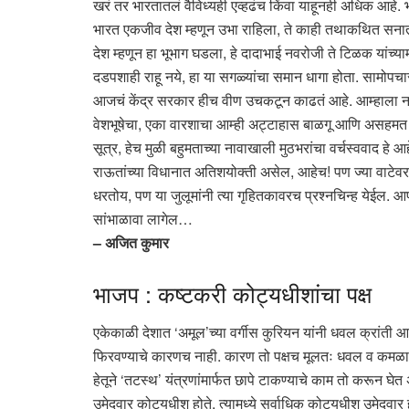
खरं तर भारतातलं वैविध्यही एव्हढंच किंवा याहूनही अधिक आहे
भारत एकजीव देश म्हणून उभा राहिला, ते काही तथाकथित सनातन स
देश म्हणून हा भूभाग घडला, हे दादाभाई नवरोजी ते टिळक यांच्याम
दडपशाही राहू नये, हा या सगळ्यांचा समान धागा होता. सामोपचा
आजचं केंद्र सरकार हीच वीण उचकटून काढतं आहे. आम्हाला ना
वेशभूषेचा, एका वारशाचा आम्ही अट्टाहास बाळगू आणि असहमत हो
सूत्र, हेच मुळी बहुमताच्या नावाखाली मुठभरांचा वर्चस्ववाद हे 
राऊतांच्या विधानात अतिशयोक्ती असेल, आहेच! पण ज्या वाटेवर
धरतोय, पण या जुलूमांनी त्या गृहितकावरच प्रश्नचिन्ह येईल. 
सांभाळावा लागेल…
– अजित कुमार
भाजप : कष्टकरी कोट्यधीशांचा पक्ष
एकेकाळी देशात ‘अमूल’च्या वर्गीस कुरियन यांनी धवल क्रांती 
फिरवण्याचे कारणच नाही. कारण तो पक्षच मूलतः धवल व कमळाप्रमाण
हेतूने ‘तटस्थ’ यंत्रणांमार्फत छापे टाकण्याचे काम तो करून
उमेदवार कोट्यधीश होते. त्यामध्ये सर्वाधिक कोट्यधीश उमेदवार 