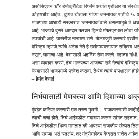
असोसिएशन फॉर डेमोक्रॅटिक रिफॉर्म अर्थात एडीआर या संस्थ
कोट्यधीश आहेत.. दुष्यंत चौटाला यांच्या जननायक पार्टीचे १
भाजपच्या आघाडी सरकारात ‘जननायक’वाले असल्यामुळे ते अर्थातच श
आहे. भाजपचे दुसरे आमदार मलबार हिलचे मंगलप्रभात लोढा यांची 
रुपयांची आहे. याखेरीज नारायण राणे, मोलमजुरी करणारे प्रवीण
वैशिष्ट्य म्हणजे,त्यांचे अनेक नेते हे उद्योगव्यवसायात सक्रि
नसून, घामाचा आहे. देशासाठी अहर्निश सेवा करणे, महात्मा गांध
असा व्यवहार करणे, हेच भाजपच्या आजच्या सर्व नेत्यांचे वैशिष्
घेण्यासाठी भाजपमध्ये प्रवेश करावा. तेथेच त्यांचे पापक्षालन होई
– हेमंत देसाई
निर्भयासाठी मेणबत्त्या आणि दिशाच्या अब्र
मुंबईत करियर करणारी एक तरुण मुलगी… राजकारणाशी काहीही 
त्याची चर्चा होते. तिचे आईवडील गयावया करून सांगत राहतात, 
तिचे आईवडील भिका मागतात की आपल्या राजकीय खेळात तिला आण
आणि समजा असं घडलंय, तर मंत्रीमहोदय केंद्रात सत्तेत आहेत आ