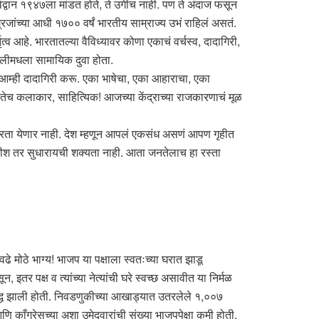
द्वान १९४७ला मांडत होते, ते उगीच नाही. पण ते अंदाज फसून
जांच्या आधी १७०० वर्षं भारतीय साम्राज्य उभं राहिलं असतं.
्व आहे. भारतातल्या वैविध्यावर कोणा एकाचं वर्चस्व, दादागिरी,
णालीमधला सामायिक दुवा होता.
म्ही दादागिरी करू. एका भाषेचा, एका आहाराचा, एका
तेच कलाकार, साहित्यिक! आजच्या केंद्राच्या राजकारणाचं मूळ
विसरता येणार नाही. देश म्हणून आपलं एकसंध असणं आपण गृहीत
ताधीश तर सुधारायची शक्यता नाही. आता जनतेलाच हा रस्ता
 मोठे भाग्य! भाजप या पक्षाला स्वतःच्या घरात झाडू
तर पक्ष व त्यांच्या नेत्यांची घरे स्वच्छ असावीत या निर्मळ
सिद्ध झाली होती. निवडणुकीच्या आखाड्यात उतरलेले १,००७
ि काँग्रेसच्या अशा उमेदवारांची संख्या भाजपपेक्षा कमी होती.