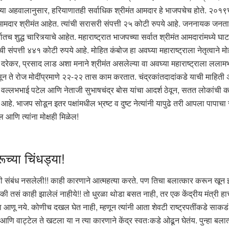
ेच्या अहवालानुसार, हरियाणातही सर्वाधिक श्रीमंत आमदार हे भाजपचेच होते. २०
० आमदार श्रीमंत आहेत. त्यांची सरासरी संपत्ती २५ कोटी रुपये आहे. जननायक जनत
ुद्ध चारित्र्याचे आहेत. महाराष्ट्रात भाजपच्या सर्वात श्रीमंत आमदारांमध्ये घाट
संपत्ती ४४१ कोटी रुपये आहे. मोहित कंबोज हा अवघ्या महाराष्ट्राला नेतृत्वाने मो
 दरेकर, प्रसाद लाड अशा मनाने श्रीमंत असलेल्या वा अवघ्या महाराष्ट्राला ललाम
य असून ते रोज मोदींप्रमाणे २२-२२ तास काम करतात. चंद्रकांतदादांकडे याची माहिती 
ी, वल्लभभाई पटेल आणि नेताजी सुभाषचंद्र बोस यांचा आदर्श ठेवून, सतत लोकांची काम
ट्य आहे. भाजप सोडून इतर पक्षांमधील भ्रष्ट व दुष्ट नेत्यांनी यापुढे तरी आपला पा
ल आणि त्यांना मोक्षही मिळेल!
ूच्या चिंधड्या!
संबंध नसलेली!! काही कारणाने आत्महत्या करते. पण तिचा बलात्कार करून खून
की तसं काही झालेलं नाहीये!! तो धुरळा थोडा बसत नाही, तर एक केंद्रीय मंत्री 
ू नये. कोणीच दखल घेत नाही, म्हणून त्यांनी आता शेवटी राष्ट्रपतींकडे साक
णि वाट्टेल ते खटला या न त्या कारणाने केंद्र स्वतःकडे ओढून घेतंय. पुन्हा बला