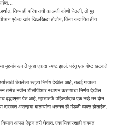
तच आहेत…
(अर्थात, तिच्याही परिवाराची काळजी कोणी घेतली, तो मुद्दा
्कृतीचाच एकेक खांब खिळखिळा होतोय, किंवा कदाचित हीच
 मुद्द्यांवरून ते पुन्हा एकदा स्पष्ट झालं. परंतु एक गोष्ट खटकते
थ्यांसाठी घेतलेला स्तुत्य निर्णय देखील आहे, तळई गावाला
ीमांकन तसेच नवीन डीसीपीआर स्थापन करण्याचा निर्णय देखील
 वृद्धाश्रम येत आहे, म्हाडातर्फे पहिल्यांदाच एक नव्हे तर दोन
ा दाखवत असणार्‍या बातम्यांना धरुनच ही मंडळी व्यक्त होताहेत.
त्री किमान आपलं ऐकून तरी घेतात. एकाधिकारशाही राबवत