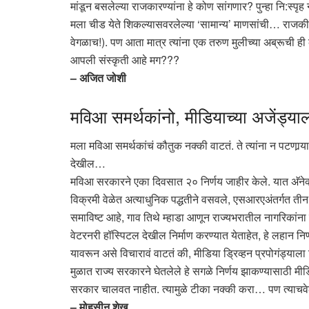
मांडून बसलेल्या राजकारण्यांना हे कोण सांगणार? पुन्हा नि:स्प
मला चीड येते शिकल्यासवरलेल्या ‘सामान्य’ माणसांची… राजकीयदृष्ट
वेगळाच!). पण आता मात्र त्यांना एक तरुण मुलीच्या अब्रूची
आपली संस्कृती आहे मग???
– अजित जोशी
मविआ समर्थकांनो, मीडियाच्या अजेंड्या
मला मविआ समर्थकांचं कौतुक नक्की वाटतं. ते त्यांना न पटणार्‍या म
देखील…
मविआ सरकारने एका दिवसात २० निर्णय जाहीर केले. यात अ‍ॅनेक्श्च
विक्रमी वेळेत अत्याधुनिक पद्धतीने वसवले, एसआरएअंतर्गत ती
समाविष्ट आहे, गाव तिथे म्हाडा आणून राज्यभरातील नागरिकांना मुंब
वेटरनरी हॉस्पिटल देखील निर्माण करण्यात येताहेत, हे लहान नि
यावरून असे विचारावं वाटतं की, मीडिया ड्रिव्हन प्रपोगं
मुळात राज्य सरकारने घेतलेले हे सगळे निर्णय झाकण्यासाठी म
सरकार चालवत नाहीत. त्यामुळे टीका नक्की करा… पण त्याचवेळी र
– मोहसीन शेख