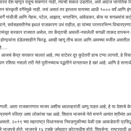
. भारत देश म्हणून राहूच शकणार नाही, त्याची शकलं उडतील, असे अंदाज जागतिक वि
ंस्कृती वगैरेमुळे नाही. तसं असतं तर इस्लाम यायच्या आधी १००० वर्षं आणि इंग्र
ार्गे गांधीजी आणि नेहरू, पटेल, आझाद, भगतसिंग, आंबेडकर, बोस या सगळ्यांचं कर्तृत
राने, सर्वसहमतीनेच इथलं राजकारण उभं राहील, हा यांच्या परस्परभिन्न विचारप्र
मंजूर सरकार राज्यात असेल, तर केंद्राची असली-नसलेली सगळी ताकद वापरून आ
णार्‍यांना दंडेलशाहीने चिरडू. आम्ही म्हणू तीच कला आणि आमच्या मर्जीत असतील 
आहे….
 आजचं केंद्र सरकार चालतं आहे, त्या वाटेवर दूर कुठेतरी हाच टप्पा लागतो, हे 
आपण रशिया नसलो तरी नेते पुतीनच्याच पद्धतीने वागतायत हे खरं आहे. आणि हे सत्
आणली. आता राजकारणात भाजप अशीच धवलक्रांती आणू पाहत आहे, हे या देशाचे केवढे
े पवित्र अशा लोकांचा पक्ष आहे. शिवाय भाजपचे नेते मनाने अत्यंत श्रीमंत असून, इ
 घेत असतो. २०१९ च्या महाराष्ट्र विधानसभा निवडणुकीच्या वेळी एक आकडेवारी प्र
हे भाजपचे होते. भाजपचे ९६ टक्के उमेदवार कोट्यधीश होते. शिवसेना, राष्ट्रवादी आण