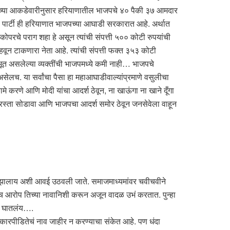
१९च्या आकडेवारीनुसार हरियाणातील भाजपचे ४० पैकी ३७ आमदार
ा पार्टी ही हरियाणात भाजपच्या आघाडी सरकारात आहे. अर्थात
कोपरचे पराग शहा हे असून त्यांची संपत्ती ५०० कोटी रुपयांची
हवून टाकणारा नेता आहे. त्यांची संपत्ती फक्त ३५३ कोटी
भूत असलेल्या व्यक्तींची भाजपमध्ये कमी नाही… भाजपचे
असेलच. या सर्वांचा पैसा हा महाआघाडीवाल्यांप्रमाणे वसुलीचा
े करणे आणि मोदी यांचा आदर्श ठेवून, ना खाऊंगा ना खाने दूँगा
पाचा रस्ता सोडावा आणि भाजपचा आदर्श समोर ठेवून जनसेवेला वाहून
 झालाय अशी आवई उठवली जाते. समाजमाध्यमांवर चवीचवीने
हाच आरोप तिच्या नावानिशी करून अजून वादळ उभं करतात. पुन्हा
डं घातलंय….
त्कारपीडितेचं नाव जाहीर न करण्याचा संकेत आहे. पण धंदा