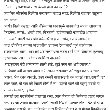
कळली. खूप वाईट वाटलं. महिन्याहून अधिक काळ त्याने आजाराशी झुंज दिली.
लोकांना हसवण्याचा ताण घेतला होता का त्याने?
कदाचित लोकांना रिलॅक्स करायच्या नादात स्वत: रिलॅक्स राहायचं राहूनच
गेलं असेल.
अत्यंत बिझी शेड्यूल आणि कॅमेर्‍याच्या धाकामुळे धावपळीत जपावा लागणारा
फिटनेस. सगळं.. अगदी झोप, विश्रांती, टाईमपासही गडबडीत आटपावा
लागल्याने शेवटी गडबडीत वेळेआधीच हे जग सोडून जावं लागलं की!
काल टीव्हीवर त्याच्या आठवणींना उजाळा देण्यासाठी जुने कार्यक्रम
दाखवण्यात आले. ‘आप की अदालत’मधला रजत शर्मा यांनी घेतलेला इंटरव्ह्यू
दाखवण्यात आला. बरेच परफॉर्मन्स दाखवले.
‘रोडफूडवर बंदी आणण्यात आली आहे. तुझं काय मत आहे त्यावर?’
‘अजिबात बंदी आणता कामा नये. आपण रस्त्यावर उभे राहून वडापाव खात
असतो. भेळ खात असतो. तेव्हा नेमकी गावाकडची बस बाजूने जाते.सगळी धूळ
त्यात जाते. वो गांव की मिट्टी होती है ना.. उससे खाने की खुशबू बढती है!’
सगळे खळखळून हसले.
आणखी एक परफॉर्मन्स दाखवला गेला. त्यात नेमका तो सिनेमात एखादं माणूस
गेल्यावर जो ड्रामा दाखवला जातो, त्याची खिल्ली उडवत होता. डेड बॉडी घरी
आल्यावर बायको, मुलं, नातेवाईक कसे रिअ‍ॅक्ट होतात हे तो मोठ्या मिष्कीलपणे