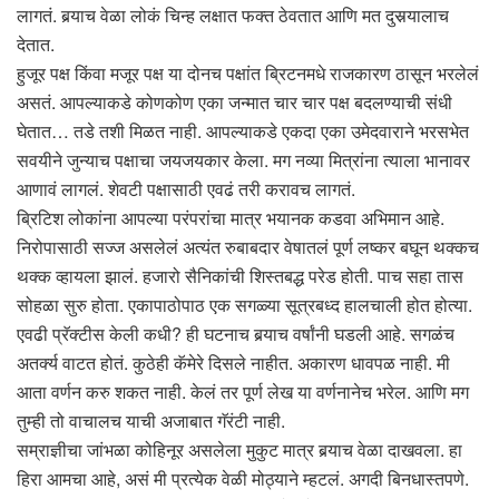
लागतं. बर्‍याच वेळा लोकं चिन्ह लक्षात फक्त ठेवतात आणि मत दुसर्‍यालाच
देतात.
हुजूर पक्ष किंवा मजूर पक्ष या दोनच पक्षांत ब्रिटनमधे राजकारण ठासून भरलेलं
असतं. आपल्याकडे कोणकोण एका जन्मात चार चार पक्ष बदलण्याची संधी
घेतात… तडे तशी मिळत नाही. आपल्याकडे एकदा एका उमेदवाराने भरसभेत
सवयीने जुन्याच पक्षाचा जयजयकार केला. मग नव्या मित्रांना त्याला भानावर
आणावं लागलं. शेवटी पक्षासाठी एवढं तरी करावच लागतं.
ब्रिटिश लोकांना आपल्या परंपरांचा मात्र भयानक कडवा अभिमान आहे.
निरोपासाठी सज्ज असलेलं अत्यंत रुबाबदार वेषातलं पूर्ण लष्कर बघून थक्कच
थक्क व्हायला झालं. हजारो सैनिकांची शिस्तबद्ध परेड होती. पाच सहा तास
सोहळा सुरु होता. एकापाठोपाठ एक सगळ्या सूत्रबध्द हालचाली होत होत्या.
एवढी प्रॅक्टीस केली कधी? ही घटनाच बर्‍याच वर्षांनी घडली आहे. सगळंच
अतर्क्य वाटत होतं. कुठेही कॅमेरे दिसले नाहीत. अकारण धावपळ नाही. मी
आता वर्णन करु शकत नाही. केलं तर पूर्ण लेख या वर्णनानेच भरेल. आणि मग
तुम्ही तो वाचालच याची अजाबात गॅरंटी नाही.
सम्राज्ञीचा जांभळा कोहिनूर असलेला मुकुट मात्र बर्‍याच वेळा दाखवला. हा
हिरा आमचा आहे, असं मी प्रत्येक वेळी मोठ्याने म्हटलं. अगदी बिनधास्तपणे.