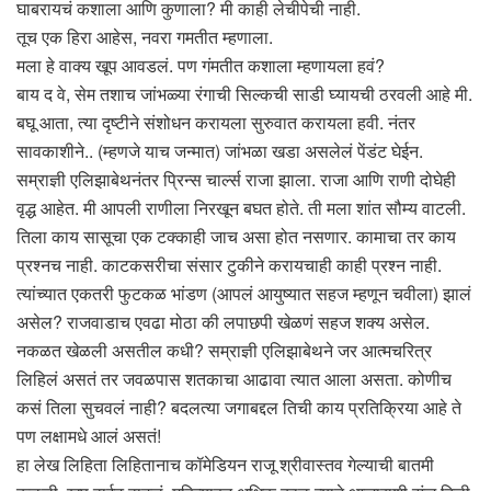
घाबरायचं कशाला आणि कुणाला? मी काही लेचीपेची नाही.
तूच एक हिरा आहेस, नवरा गमतीत म्हणाला.
मला हे वाक्य खूप आवडलं. पण गंमतीत कशाला म्हणायला हवं?
बाय द वे, सेम तशाच जांभळ्या रंगाची सिल्कची साडी घ्यायची ठरवली आहे मी.
बघू आता, त्या दृष्टीने संशोधन करायला सुरुवात करायला हवी. नंतर
सावकाशीने.. (म्हणजे याच जन्मात) जांभळा खडा असलेलं पेंडंट घेईन.
सम्राज्ञी एलिझाबेथनंतर प्रिन्स चार्ल्स राजा झाला. राजा आणि राणी दोघेही
वृद्ध आहेत. मी आपली राणीला निरखून बघत होते. ती मला शांत सौम्य वाटली.
तिला काय सासूचा एक टक्काही जाच असा होत नसणार. कामाचा तर काय
प्रश्नच नाही. काटकसरीचा संसार टुकीने करायचाही काही प्रश्न नाही.
त्यांच्यात एकतरी फुटकळ भांडण (आपलं आयुष्यात सहज म्हणून चवीला) झालं
असेल? राजवाडाच एवढा मोठा की लपाछपी खेळणं सहज शक्य असेल.
नकळत खेळली असतील कधी? सम्राज्ञी एलिझाबेथने जर आत्मचरित्र
लिहिलं असतं तर जवळपास शतकाचा आढावा त्यात आला असता. कोणीच
कसं तिला सुचवलं नाही? बदलत्या जगाबद्दल तिची काय प्रतिक्रिया आहे ते
पण लक्षामधे आलं असतं!
हा लेख लिहिता लिहितानाच कॉमेडियन राजू श्रीवास्तव गेल्याची बातमी