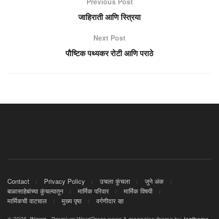
Previous Post
जाहिराती आणि स्त्रिया
Next Post
पौष्टिक पथ्यकर रोटी आणि पराठे
Contact
Privacy Policy
उचला कुंचला
जुने अंक
बाळासाहेबांच्या कुंचल्यातून
मार्मिक परिवार
मार्मिक विषयी
मार्मिकची वाटचाल
मुख्य पृष्ठ
वर्गणीदार व्हा
© 2026
JNews
- Premium WordPress news & magazine theme by
Jegtheme
.