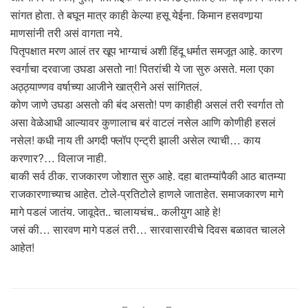
सांगत होता. ते बघून मात्र काही केल्या हसू येईना. किमान हसवणार्‍या
माणसांनी तरी असं वागता नये.
पितृपक्षात मरण आलं तर खूप भाग्याचं अशी हिंदू धर्मात समजूत आहे. कारण
स्वर्गाचा दरवाजा उघडा असतो ना! पितरांची ये जा सुरु असते. मला एका
अठ्ठ्याण्णव वर्षाच्या आजीने खात्रीने असं सांगितलं.
कोण जाणे उघडा असतो की बंद असतो! पण काहीही असलं तरी स्वर्गात तो
असा वेळेआधी आल्यावर कुणालाच बरं वाटलं नसेल आणि कोणीही हसलं
नसेल! कधी नाय ती अगदी फ्लॉप एन्ट्री झाली असेल त्याची… काय
करणार?… विलाज नाही.
बाकी सर्व ठीक. राजकारण जोशात सुरु आहे. दहा बातम्यांपैकी आठ बातम्या
राजकारणाच्याच आहेत. टोले-प्रतिटोले हाणले जाताहेत. समाजकारण मागे
मागे पडलं जातंय. जावूदेत.. चालायचंच.. कलीयुग आहे हे!
जसं की… सारवण मागे पडलं तरी… सारवासारवीचे दिवस बळावत चालले
आहेत!