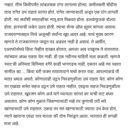
नव्हतं. तीस किमीपर्यंत लांबलचक रांगा लागल्या होत्या. कमीतकमी चौवीस
तास रांगेत उभं राहावं लागत होतं. रांगेत जाण्यासाठी अजून एक रांग लागली
होती. त्या सर्वांशी सम्राज्ञीचा नातू हात मिळवत होता. हलकंफुलकं बोलत
होता. हास्याची लकेर उठत होती. त्याचा सेन्स ऑफ ह्युमर चांगला असावा.
राजघराण्याबद्दल तिथे अजूनही सर्वांना खूप आदर आहे. याचं मुख्य कारण
म्हणजे ते राजकारणात जावून पद अडवत नाही हे असावं. ते आर्मीत,
एअरफोर्समधे किंवा नेव्हीत दाखल होतात. आपला आब राखूनच ते वावरतात.
त्यांच्यात अपक्ष राहता येत नाही. ही एक नवीनच माहिती मला कळली. म्हणजे
स्वत:ची अस्मिता बिस्मिता वगैरे काही भानगडच नाही. एकतर आहे त्या पक्षात
सामील व्हा… किंवा घरी फक्त तावातावाने चर्चा करत राहा. आपल्याकडे ती
मात्र धमाल असते. कोणालाही उठून निवडणुकीला उभं राहता येतं. कोण कोण
तर एखाद्या सभेत सहज उठून उभे राहात नाहीत, एवढ्या सहज निवडणुकीला
उभे राहतात. खूपजण कोण अर्ज मागे घ्यायला सांगतं का याची वाट बघत
असतात. कोण कोण मुळात जिंकण्यासाठी नव्हे तर कुणाची तरी मते
खाण्यासाठी उभे राहतात. एकदा तर मतं खाण्यासाठी ज्याला उभं केलं होतं,
त्याने खाताना एवढा ताव मारला की तोच निवडून आला. भारतात ही सगळी
मजा आहे.