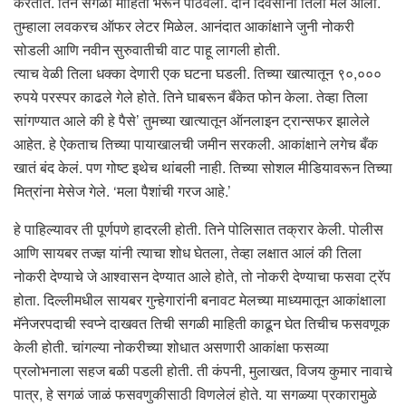
करतात. तिने सगळी माहिती भरून पाठवली. दोन दिवसांनी तिला मेल आला.
तुम्हाला लवकरच ऑफर लेटर मिळेल. आनंदात आकांक्षाने जुनी नोकरी
सोडली आणि नवीन सुरुवातीची वाट पाहू लागली होती.
त्याच वेळी तिला धक्का देणारी एक घटना घडली. तिच्या खात्यातून ९०,०००
रुपये परस्पर काढले गेले होते. तिने घाबरून बँकेत फोन केला. तेव्हा तिला
सांगण्यात आले की हे पैसे’ तुमच्या खात्यातून ऑनलाइन ट्रान्सफर झालेले
आहेत. हे ऐकताच तिच्या पायाखालची जमीन सरकली. आकांक्षाने लगेच बँक
खातं बंद केलं. पण गोष्ट इथेच थांबली नाही. तिच्या सोशल मीडियावरून तिच्या
मित्रांना मेसेज गेले. ‘मला पैशांची गरज आहे.’
हे पाहिल्यावर ती पूर्णपणे हादरली होती. तिने पोलिसात तक्रार केली. पोलीस
आणि सायबर तज्ज्ञ यांनी त्याचा शोध घेतला, तेव्हा लक्षात आलं की तिला
नोकरी देण्याचे जे आश्वासन देण्यात आले होते, तो नोकरी देण्याचा फसवा ट्रॅप
होता. दिल्लीमधील सायबर गुन्हेगारांनी बनावट मेलच्या माध्यमातून आकांक्षाला
मॅनेजरपदाची स्वप्ने दाखवत तिची सगळी माहिती काढून घेत तिचीच फसवणूक
केली होती. चांगल्या नोकरीच्या शोधात असणारी आकांक्षा फसव्या
प्रलोभनाला सहज बळी पडली होती. ती कंपनी, मुलाखत, विजय कुमार नावाचे
पात्र, हे सगळं जाळं फसवणुकीसाठी विणलेलं होते. या सगळ्या प्रकारामुळे