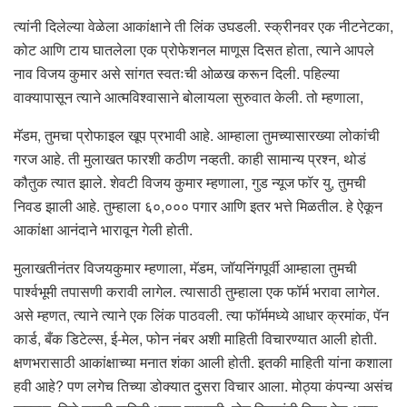
त्यांनी दिलेल्या वेळेला आकांक्षाने ती लिंक उघडली. स्क्रीनवर एक नीटनेटका,
कोट आणि टाय घातलेला एक प्रोफेशनल माणूस दिसत होता, त्याने आपले
नाव विजय कुमार असे सांगत स्वतःची ओळख करून दिली. पहिल्या
वाक्यापासून त्याने आत्मविश्वासाने बोलायला सुरुवात केली. तो म्हणाला,
मॅडम, तुमचा प्रोफाइल खूप प्रभावी आहे. आम्हाला तुमच्यासारख्या लोकांची
गरज आहे. ती मुलाखत फारशी कठीण नव्हती. काही सामान्य प्रश्न, थोडं
कौतुक त्यात झाले. शेवटी विजय कुमार म्हणाला, गुड न्यूज फॉर यु, तुमची
निवड झाली आहे. तुम्हाला ६०,००० पगार आणि इतर भत्ते मिळतील. हे ऐकून
आकांक्षा आनंदाने भारावून गेली होती.
मुलाखतीनंतर विजयकुमार म्हणाला, मॅडम, जॉयनिंगपूर्वी आम्हाला तुमची
पार्श्वभूमी तपासणी करावी लागेल. त्यासाठी तुम्हाला एक फॉर्म भरावा लागेल.
असे म्हणत, त्याने त्याने एक लिंक पाठवली. त्या फॉर्ममध्ये आधार क्रमांक, पॅन
कार्ड, बँक डिटेल्स, ई-मेल, फोन नंबर अशी माहिती विचारण्यात आली होती.
क्षणभरासाठी आकांक्षाच्या मनात शंका आली होती. इतकी माहिती यांना कशाला
हवी आहे? पण लगेच तिच्या डोक्यात दुसरा विचार आला. मोठ्या कंपन्या असंच