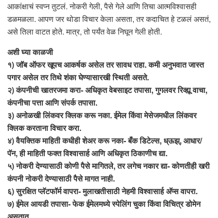
आकांक्षाचं स्वप्न तुटलं. नोकरी गेली, पैसे गेले आणि तिचा आत्मविश्वासही
डळमळला. आपण जर थोडा विचार केला असता, तर कदाचित हे टळलं असतं,
असे तिला वाटत होते. मात्र, तो पर्यंत वेळ निघून गेली होती.
अशी घ्या काळजी
१) जॉब ऑफर खूपच आकर्षक असेल तर सावध राहा. कमी अनुभवात जास्त
पगार असेल तर तिथे शंका घेण्यासारखी स्थिती असते.
२) कंपनीची खातरजमा करा- अधिकृत वेबसाइट तपासा, गुगलवर रिव्ह्यू वाचा,
कंपनीचा पत्ता आणि संपर्क तपासा.
३) अनोळखी लिंकवर क्लिक करू नका. ईमेल किंवा मेसेजमधील लिंकवर
क्लिक करताना विचार करा.
४) वैयक्तिक माहिती कधीही शेअर करू नका- बँक डिटेल्स, ध्ऊझ्, आधार/
पॅन, ही माहिती फक्त विश्वासार्ह आणि अधिकृत ठिकाणीच द्या.
५) नोकरी देण्यासाठी कोणी पैसे मागितले, तर लगेच नकार द्या- कोणतीही खरी
कंपनी नोकरी देण्यासाठी पैसे मागत नाही.
६) सुरक्षित प्लॅटफॉर्म वापरा- मुलाखतीसाठी नेहमी विश्वासार्ह अ‍ॅप्स वापरा.
७) ईमेल आयडी तपासा- फेक ईमेलमध्ये स्पेलिंग चुका किंवा विचित्र डोमेन
असतात.