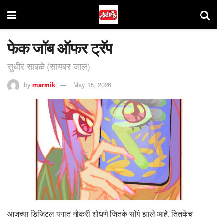
फेक जॉब ऑफर ट्रॅप
सुधीर साबळे (सायबर जाल)
by
marmik
May 15, 2026
आजच्या डिजिटल युगात नोकरी शोधणे जितके सोपे झाले आहे, तितकेच