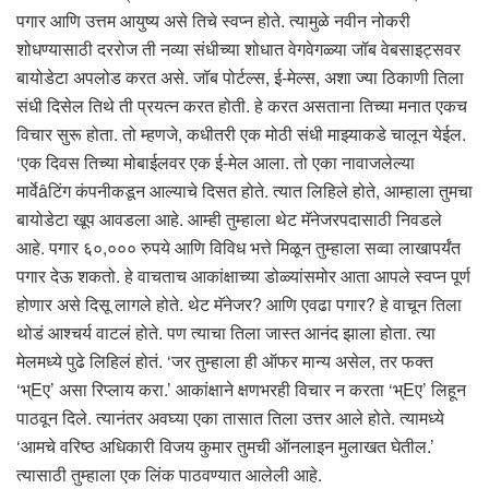
पगार आणि उत्तम आयुष्य असे तिचे स्वप्न होते. त्यामुळे नवीन नोकरी
शोधण्यासाठी दररोज ती नव्या संधीच्या शोधात वेगवेगळ्या जॉब वेबसाइट्सवर
बायोडेटा अपलोड करत असे. जॉब पोर्टल्स, ई-मेल्स, अशा ज्या ठिकाणी तिला
संधी दिसेल तिथे ती प्रयत्न करत होती. हे करत असताना तिच्या मनात एकच
विचार सुरू होता. तो म्हणजे, कधीतरी एक मोठी संधी माझ्याकडे चालून येईल.
‘एक दिवस तिच्या मोबाईलवर एक ई-मेल आला. तो एका नावाजलेल्या
मार्वेâटिंग कंपनीकडून आल्याचे दिसत होते. त्यात लिहिले होते, आम्हाला तुमचा
बायोडेटा खूप आवडला आहे. आम्ही तुम्हाला थेट मॅनेजरपदासाठी निवडले
आहे. पगार ६०,००० रुपये आणि विविध भत्ते मिळून तुम्हाला सव्वा लाखापर्यंत
पगार देऊ शकतो. हे वाचताच आकांक्षाच्या डोळ्यांसमोर आता आपले स्वप्न पूर्ण
होणार असे दिसू लागले होते. थेट मॅनेजर? आणि एवढा पगार? हे वाचून तिला
थोडं आश्चर्य वाटलं होते. पण त्याचा तिला जास्त आनंद झाला होता. त्या
मेलमध्ये पुढे लिहिलं होतं. ‘जर तुम्हाला ही ऑफर मान्य असेल, तर फक्त
‘भ्Eए’ असा रिप्लाय करा.’ आकांक्षाने क्षणभरही विचार न करता ‘भ्Eए’ लिहून
पाठवून दिले. त्यानंतर अवघ्या एका तासात तिला उत्तर आले होते. त्यामध्ये
‘आमचे वरिष्ठ अधिकारी विजय कुमार तुमची ऑनलाइन मुलाखत घेतील.’
त्यासाठी तुम्हाला एक लिंक पाठवण्यात आलेली आहे.