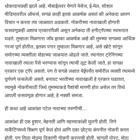
धोकादायकही झाले आहे. मोबाईलवर येणारे मेसेज, ई-मेल, सोशल
मीडियावरील ऑफर्स, सगळं काही इतकं आकर्षक असतं की अनेकदा आपण
विचार न करता त्या जाळ्यात अडकतो. नोकरीच्या नावाखाली होणारी
फसवणूकही अशाच प्रकारांपैकी असून अनेकदा ती हनीट्रॅपच्या स्वरूपात
घडते. तुम्हाला मिळणारा जॉब इतका आकर्षक आहे की तुमच्या सगळ्या आर्थिक
गरजा पूर्ण होतील, इतका पगार तुम्हाला मिळणार आहे, असे खोटे सांगून
समोरच्या व्यक्तीला मोहाच्या जाळयात ओढले जाते. त्यानंतर ट्रेनिंगच्या
नावाखाली त्याला पैसे भरण्यास सांगून त्याची लूट केली जाते, हा सगळा
प्रकार एक ट्रॅप असतो. पण ते सगळे लक्षात येईपर्यंत समोरील व्यक्ती त्यामध्ये
पूर्णपणे फसलेली असते. बनावट भरतीच्या नावाखाली हे प्रकार घडतात,
त्यामुळे नोकरीसाठी जिथे तुमच्याकडे पैशांची मागणी होत असेल तर तिथे
आपली फसवणूक होणार आहे, हे नक्की समजा.
ही कथा आहे आकांक्षा पटेल नावाच्या तरुणीची…
आकांक्षा ही एक हुशार, मेहनती आणि महत्त्वाकांक्षी मुलगी होती. तिने
मार्केटिंगमध्ये शिक्षण पूर्ण केलं होतं आणि एका छोट्या कंपनीत नोकरी करत
होती. पण तिला मोठ्या ठिकाणी नोकरी करायची होती. चांगली पोस्ट, मोठा