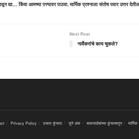
ठवून द्या… किंवा आमच्या पत्त्यावर पाठवा. मार्मिक प्रश्नाला संतोष पवार उत्तर देत
Next Post
नार्वेकरांचे काय चुकले?
act
Privacy Policy
उचला कुंचला
जुने अंक
बाळासाहेबांच्या कुंचल्यातून
मार्मिक