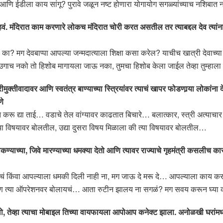
णि ईडीला काय सांगू? पुरावे जळून नष्ट होणारा योगायोग सगळ्यांच्याच नशिबात 
वं. मंदिरात काम करणारे लोकच मंदिरात चोरी करत असतील तर त्याबद्दल देव त्यांना
तो का? मग देवबाप्पा आपल्या जन्मदात्याला शिक्षा कसा करेल? याचीच खात्री देवाच्
… उगाच नको तो हिशोब मागायला जाऊ नका, तुमचा हिशोब केला जाईल तेव्हा तुम्हा
त्रीमुक्तीवादावर आणि स्वतंत्र बाण्याच्या स्त्रियांवर त्याचं खापर फोडणार्‍या लोकां
णे
ंमत करू द्या ताई… वडाचे तेल वांग्यावर काढतात बिचारे… बलात्कार, स्त्री अत्या
 विषयावर बोलतील, उद्या दुसरा विषय मिळाला की त्या विषयावर बोलतील…
ाकण्याच्या, जिवे मारण्याच्या धमक्या देतो आणि त्यावर राज्याचे गृहमंत्री कसली
समजायचं किंवा आपल्याला धमकी दिली नाही ना, मग जाऊ दे मरू दे… आपल्याला काय 
पण त्या ऑपरेशनवर बोलायचं… आता रुटीन झालय ना सगळं? मग सवय करून घ्या
ऊन गेलो, तेव्हा त्याचा मोबाइल तिच्या वायफायला आपोआप कनेक्ट झाला. अनोळखी घरा