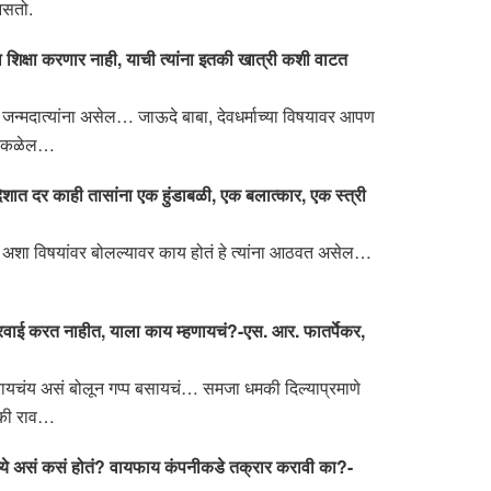
नसतो.
 शिक्षा करणार नाही, याची त्यांना इतकी खात्री कशी वाटत
या जन्मदात्यांना असेल… जाऊदे बाबा, देवधर्माच्या विषयावर आपण
ला कळेल…
ना देशात दर काही तासांना एक हुंडाबळी, एक बलात्कार, एक स्त्री
चार अशा विषयांवर बोलल्यावर काय होतं हे त्यांना आठवत असेल…
च कारवाई करत नाहीत, याला काय म्हणायचं?-एस. आर. फातर्पेकर,
करायचंय असं बोलून गप्प बसायचं… समजा धमकी दिल्याप्रमाणे
 की राव…
ंमध्ये असं कसं होतं? वायफाय कंपनीकडे तक्रार करावी का?-