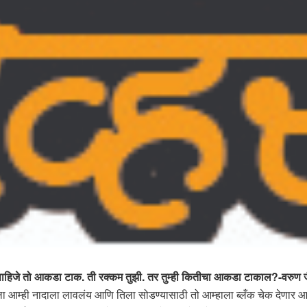
ा पाहिजे तो आकडा टाक. ती रक्कम तुझी. तर तुम्ही कितीचा आकडा टाकाल?-वरुण 
ीला आम्ही नादाला लावलंय आणि तिला सोडण्यासाठी तो आम्हाला ब्लँक चेक देणार आ