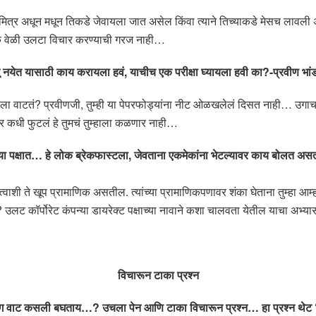
 मित्र अधून मधून तिकडे जेवायला जात असेल किंवा त्याने तिच्याकडे मेसच लाव
्येक वेळी उलटा विचार करण्याची गरज नाही…
फुटू नयेत यासाठी काय करायला हवं, याचीच एक परीक्षा घ्यायला हवी का?-प्रवीण भां
ुम्हाला वाटतं? प्रवीणजी, तुम्ही या पेपरफोड्यांना नीट ओळखलेलं दिसत नाही… उग
 घर कधी फुटलं हे तुमचं तुम्हाला कळणार नाही…
सर्‍या पक्षात… हे लोक ब्रेकफास्टला, जेवताना एकमेकांना भेटल्यावर काय बोलत अस
ी ते खूप प्रामाणिक असतील. त्यांच्या प्रामाणिकपणावर शंका घेताना तुम्हा आम्हाल
उलट कॉर्पोरेट कंपन्या डायरेक्ट पक्षाच्या नावाने कशा चालवता येतील याचा अभ्
विचारून टाका प्रश्न
 मग वाट कसली बघताय…? उचला पेन आणि टाका विचारून प्रश्न… हा प्रश्न थेट ‘म