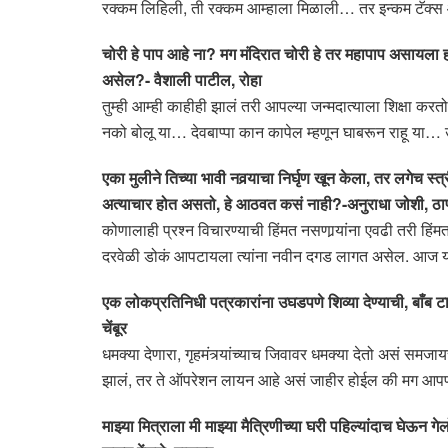
रक्कम लिहिली, ती रक्कम आम्हाला मिळाली… तर इन्कम टॅक्स आ
चोरी हे पाप आहे ना? मग मंदिरात चोरी हे तर महापाप असायला ह
असेल?- वैशाली पाटील, रोहा
तुम्ही आम्ही काहीही झालं तरी आपल्या जन्मदात्याला शिक्षा कर
नको बोलू या… देवबाप्पा कान कापेल म्हणून घाबरून राहू या
एका मुलीने तिच्या भावी नवर्‍याचा निर्घृण खून केला, तर लगेच स्
अत्याचार होत असतो, हे आठवत कसं नाही?-अनुराधा जोशी, ठा
कोणालाही प्रश्न विचारण्याची हिंमत नसणार्‍यांना एवढी तरी हि
दरवेळी डोकं आपटायला त्यांना नवीन दगड लागत असेल. आज या
एक लोकप्रतिनिधी पत्रकारांना उघडपणे शिव्या देण्याची, बाँब ट
चेंबूर
धमक्या देणारा, गृहमंत्र्यांच्याच जिवावर धमक्या देतो असं 
झालं, तर ते ऑपरेशन लायन आहे असं जाहीर होईल की मग आ
माझ्या मित्राला मी माझ्या मैत्रिणीच्या घरी पहिल्यांदाच घे