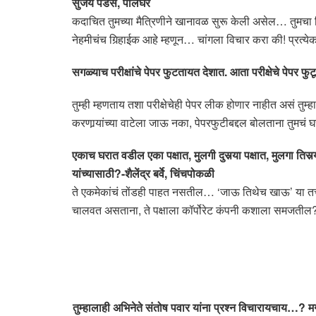
सुजय पेंडसे, पालघर
कदाचित तुमच्या मैत्रिणीने खानावळ सुरू केली असेल… तुमचा
नेहमीचंच गिर्‍हाईक आहे म्हणून… चांगला विचार करा की! प्रत
सगळ्याच परीक्षांचे पेपर फुटतायत देशात. आता परीक्षेचे पेपर 
तुम्ही म्हणताय तशा परीक्षेचेही पेपर लीक होणार नाहीत असं त
करणार्‍यांच्या वाटेला जाऊ नका, पेपरफुटीबद्दल बोलताना तुमचं
एकाच घरात वडील एका पक्षात, मुलगी दुसर्‍या पक्षात, मुलगा ति
यांच्यासाठी?-शैलेंद्र बर्वे, चिंचपोकळी
ते एकमेकांचं तोंडही पाहत नसतील… ‘जाऊ तिथेच खाऊ’ या तत्त्वाश
चालवत असताना, ते पक्षाला कॉर्पोरेट कंपनी कशाला समजतील? 
तुम्हालाही अभिनेते संतोष पवार यांना प्रश्न विचारायचाय…?