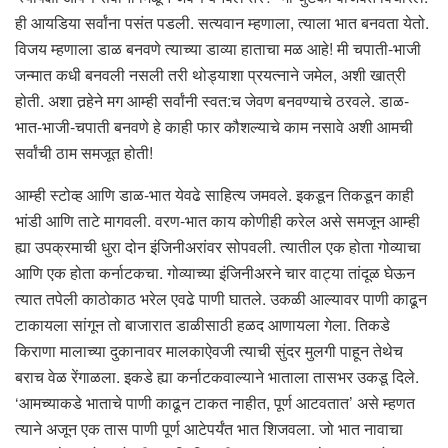
ही आयडिया सर्वांना पसंत पडली. सत्यवान म्हणाला, त्याला भात बनवता येतो.
विजय म्हणाला डाळ बनवणे त्याच्या डाव्या हाताचा मळ आहे! मी चपाती-भाजी
जन्मात कधी बनवली नसली तरी थोड्याशा प्रयत्नाने जमेल, अशी खात्री
होती. अशा तर्‍हेने मग आम्ही सर्वांनी स्वत:च जेवण बनवण्याचे ठरवले. डाळ-
भात-भाजी-चपाती बनवणे हे काही फार कौशल्याचे काम नसावे अशी आमची
सर्वांची ठाम समजूत होती!
आम्ही स्टोव्ह आणि डाळ-भात येवढे साहित्य जमवले. इकडून तिकडून काही
भांडी आणि ताटे मागवली. वरण-भात काय कोणीही करेल असे समजून आम्ही
ह्या उपक्रमाची धुरा दोन इंजिनीअरांवर सोपवली. त्यातील एक होता गोव्याचा
आणि एक होता कर्नाटकचा. गोव्याच्या इंजिनीअरने चार वाट्या तांदूळ घेऊन
त्यात तपेली काठोकाठ भरेल एवढे पाणी घातले. उकळी आल्यावर पाणी काढून
टाकायला सांगून तो बाजारात डाळीसाठी हळद आणायला गेला. तिकडे
किराणा मालाच्या दुकानावर मालकाऐवजी त्याची सुंदर मुलगी पाहून तेथेच
बराच वेळ रेंगाळला. इकडे ह्या कर्नाटकवाल्याने भाताला तासभर उकडू दिले.
‘आमच्याकडे भाताचे पाणी काढून टाकत नाहीत, पूर्ण आटवतात’ असे म्हणत
त्याने अजून एक तास पाणी पूर्ण आटेपर्यंत भात शिजवला. जो भात नावाचा