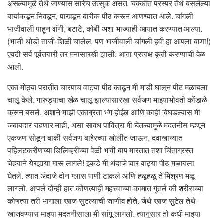
असल्यामुळे तेथे जाण्यास सारेच उत्सुक असत. चक्कीत परस्पर तेथे बसलेल्या
बायांकडून निवडून, पाखडून बारीक पीठ करून आणण्यात आले. चांगली
भाजीवाली पाहून वांगी, बटाटे, कोबी अशा भाज्याही आयात करण्यात आल्या.
(भाजी थोडी ताजी-शिळी चालेल, पण भाजीवाली चांगली हवी हा आपला बाणा!)
एवढी सर्व पूर्वतयारी तर मनासारखी झाली. आता प्रत्यक्ष कृती करण्याची वेळ
आली.
एका मोठ्या परातीत चारपाच वाट्या पीठ काढून मी मांडी घालून पीठ मळायला
चालू केले. गारुड्याचा खेळ चालू झाल्यासारखा सर्वजण माझ्याभोवती कोंडाळे
करून बसले. अशाने माझी एकाग्रता भंग होईल आणि काही बिघडल्यास मी
जबाबदार राहणार नाही, असा सावध पावित्रा मी घेतल्यामुळे मदतनीस म्हणून
एकजण सोडून बाकी सर्वजण बाहेरच्या खोलीत जाऊन, दवाखान्यात
पहिलटकरीणच्या डिलिव्हरीच्या वेळी भावी बाप मारतात तशा चिंताग्रस्त
चेहर्‍याने येरझार्‍या मारू लागले! इकडे मी अंदाजे चार वाट्या पीठ मळायला
घेतले. त्यात अंदाजे दोन ग्लास पाणी टाकले आणि हळूहळू ते मिश्रण मळू
लागलो. आपले दोन्ही हात कोणत्याही महत्त्वाच्या कामात गुंतले की शरीराच्या
कोणत्या तरी भागाला खाज सुटल्याची जाणीव होते. जेथे खाज सुटेल तेथे
खाजवण्यास माझ्या मदतनीसाला मी सांगू लागलो. त्यानुसार तो कधी माझ्या