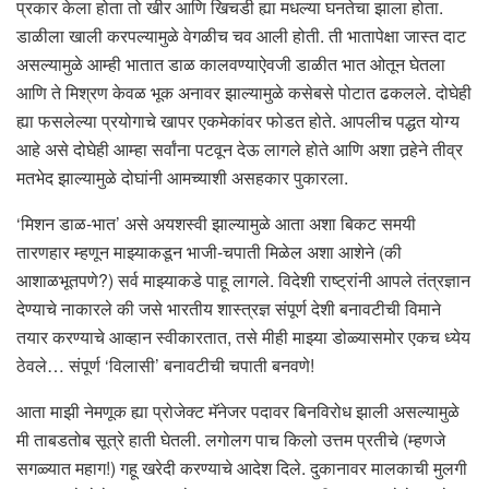
प्रकार केला होता तो खीर आणि खिचडी ह्या मधल्या घनतेचा झाला होता.
डाळीला खाली करपल्यामुळे वेगळीच चव आली होती. ती भातापेक्षा जास्त दाट
असल्यामुळे आम्ही भातात डाळ कालवण्याऐवजी डाळीत भात ओतून घेतला
आणि ते मिश्रण केवळ भूक अनावर झाल्यामुळे कसेबसे पोटात ढकलले. दोघेही
ह्या फसलेल्या प्रयोगाचे खापर एकमेकांवर फोडत होते. आपलीच पद्धत योग्य
आहे असे दोघेही आम्हा सर्वांना पटवून देऊ लागले होते आणि अशा तर्‍हेने तीव्र
मतभेद झाल्यामुळे दोघांनी आमच्याशी असहकार पुकारला.
‘मिशन डाळ-भात’ असे अयशस्वी झाल्यामुळे आता अशा बिकट समयी
तारणहार म्हणून माझ्याकडून भाजी-चपाती मिळेल अशा आशेने (की
आशाळभूतपणे?) सर्व माझ्याकडे पाहू लागले. विदेशी राष्ट्रांनी आपले तंत्रज्ञान
देण्याचे नाकारले की जसे भारतीय शास्त्रज्ञ संपूर्ण देशी बनावटीची विमाने
तयार करण्याचे आव्हान स्वीकारतात, तसे मीही माझ्या डोळ्यासमोर एकच ध्येय
ठेवले… संपूर्ण ‘विलासी’ बनावटीची चपाती बनवणे!
आता माझी नेमणूक ह्या प्रोजेक्ट मॅनेजर पदावर बिनविरोध झाली असल्यामुळे
मी ताबडतोब सूत्रे हाती घेतली. लगोलग पाच किलो उत्तम प्रतीचे (म्हणजे
सगळ्यात महाग!) गहू खरेदी करण्याचे आदेश दिले. दुकानावर मालकाची मुलगी