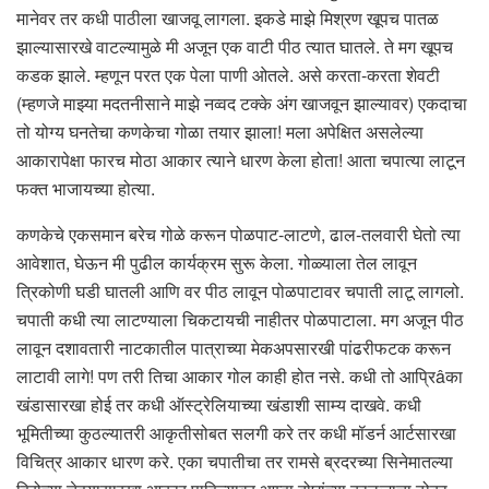
मानेवर तर कधी पाठीला खाजवू लागला. इकडे माझे मिश्रण खूपच पातळ
झाल्यासारखे वाटल्यामुळे मी अजून एक वाटी पीठ त्यात घातले. ते मग खूपच
कडक झाले. म्हणून परत एक पेला पाणी ओतले. असे करता-करता शेवटी
(म्हणजे माझ्या मदतनीसाने माझे नव्वद टक्के अंग खाजवून झाल्यावर) एकदाचा
तो योग्य घनतेचा कणकेचा गोळा तयार झाला! मला अपेक्षित असलेल्या
आकारापेक्षा फारच मोठा आकार त्याने धारण केला होता! आता चपात्या लाटून
फक्त भाजायच्या होत्या.
कणकेचे एकसमान बरेच गोळे करून पोळपाट-लाटणे, ढाल-तलवारी घेतो त्या
आवेशात, घेऊन मी पुढील कार्यक्रम सुरू केला. गोळ्याला तेल लावून
त्रिकोणी घडी घातली आणि वर पीठ लावून पोळपाटावर चपाती लाटू लागलो.
चपाती कधी त्या लाटण्याला चिकटायची नाहीतर पोळपाटाला. मग अजून पीठ
लावून दशावतारी नाटकातील पात्राच्या मेकअपसारखी पांढरीफटक करून
लाटावी लागे! पण तरी तिचा आकार गोल काही होत नसे. कधी तो आप्रिâका
खंडासारखा होई तर कधी ऑस्ट्रेलियाच्या खंडाशी साम्य दाखवे. कधी
भूमितीच्या कुठल्यातरी आकृतीसोबत सलगी करे तर कधी मॉडर्न आर्टसारखा
विचित्र आकार धारण करे. एका चपातीचा तर रामसे ब्रदरच्या सिनेमातल्या