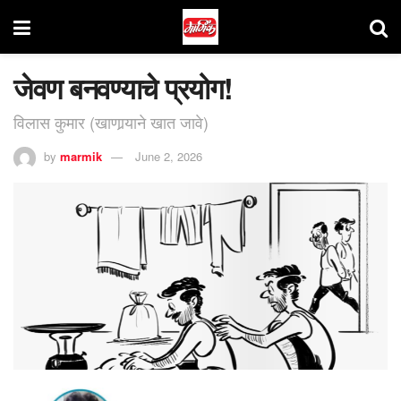
जेवण बनवण्याचे प्रयोग!
विलास कुमार (खाणार्‍याने खात जावे)
by
marmik
June 2, 2026