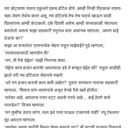
त्या छोट्याशा गावात एकुलते एकच हॉटेल होते. आम्ही तिन्ही त्रिकाळ नाश्ता-
चहा-जेवण तेथेच करत असू. त्या हॉटेलचे तेच तेच पदार्थ खाऊन काही
दिवसांतच आम्ही कंटाळलो. एके दिवशी असेच आम्ही संध्याकाळी जेवायला
बसलेलो असता माझा सहकारी रघुनाथ मला अचानक म्हणाला, ‘आपण बाई
ठेऊया का?’
माझा आ वासलेला प्रश्नार्थक चेहरा पाहून घाईघाईने पुढे म्हणाला,
‘स्वयंपाकासाठी म्हणतोय मी!’
‘पण, ती पैसे घेईल!’ माझी निरागस शंका.
‘घेईना काय हजार-बाराशे! आपल्याला हवे ते बनवून देईल की!’ रघुला काहीही
झाले तरी त्या हॉटेलात जेवायचे नव्हते!
‘अरे पण हजार-बाराशे काय कमी आहेत?’ दुसरा सत्यवान नावाचा सहकारी
म्हणाला. ‘शिवाय वाण-सामानाचे अजून वेगळे पैसे खर्च होतील.’
‘बरोबर आहे. आपलाच पगार वट्ट आठशे रुपये आहे… बाई ठेवणे कसे
परवडेल?’ विजय म्हणाला.
‘मग तुम्हीच उपाय सांगा. मला इथे परत पाऊल टाकायचे नाही!’ रघु टेबलवर
मूठ आपटत म्हणाला.
‘त्यापेक्षा आपण सर्वांनी मिळून जेवण बनवले तर?’ मी चुटकी वाजवत विचारले.