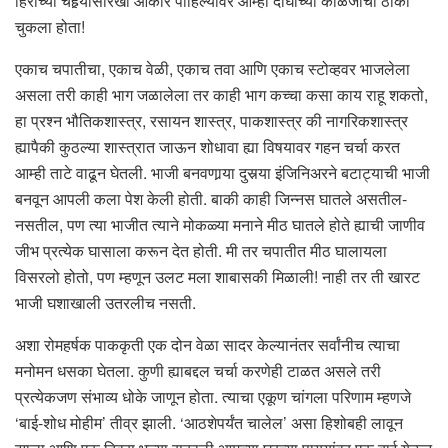
हिरोच्या चेहर्‍यासारखा आकार पाहिल्यावर आम्हा दोघांच्या काळजाचा ठोका
चुकला होता!
एकाच चपातीचा, एकाच वेळी, एकाच तवा आणि एकाच स्टोव्हवर भाजलेला
असला तरी काही भाग जळालेला तर काही भाग कच्चा कसा काय राहू शकतो,
हा प्रश्न भौतिकशास्त्र, रसायन शास्त्र, पाकशास्त्र की नागरिकशास्त्र
ह्यापैकी कुठल्या शास्त्रात जाऊन शोधावा ह्या विषयावर गहन चर्चा करत
आम्ही ताटे वाढून घेतली. भाजी बनवणार्‍या दुसर्‍या इंजिनिअरने बटाट्याची भाजी
बनवून आपली कला पेश केली होती. बाकी काही जिन्नस घातले असतील-
नसतील, पण त्या भाजीत त्याने मोकळ्या मनाने मीठ घातले होते ह्याची जाणीव
जीभ प्रत्येक घासाला करून देत होती. मी तर चपातीत मीठ घालायला
विसरलो होतो, पण म्हणून उलट मला शाबासकी मिळाली! नाही तर ती खारट
भाजी घशाखाली उतरलीच नसती.
अशा रोमहर्षक पाककृती एक दोन वेळा सादर केल्यानंतर सर्वांनीच त्याचा
मनोमन धसका घेतला. कुणी ह्याबद्दल चर्चा करणेही टाळत असले तरी
प्रत्येकजण संभाव्य धोके जाणून होता. त्याचा एकूण चांगला परिणाम म्हणजे
‘बाई-शोध मोहीम’ तीव्र झाली. ‘आठशेपर्यंत चालेल’ असा हिशोबही लावून