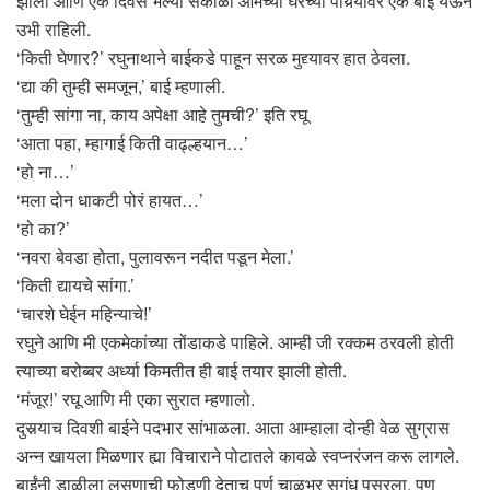
झाला आणि एक दिवस भल्या सकाळी आमच्या घरच्या पायर्‍यांवर एक बाई येऊन
उभी राहिली.
‘किती घेणार?’ रघुनाथाने बाईकडे पाहून सरळ मुद्द्यावर हात ठेवला.
‘द्या की तुम्ही समजून,’ बाई म्हणाली.
‘तुम्ही सांगा ना, काय अपेक्षा आहे तुमची?’ इति रघू
‘आता पहा, म्हागाई किती वाढ्ल्हयान…’
‘हो ना…’
‘मला दोन धाकटी पोरं हायत…’
‘हो का?’
‘नवरा बेवडा होता, पुलावरून नदीत पडून मेला.’
‘किती द्यायचे सांगा.’
‘चारशे घेईन महिन्याचे!’
रघुने आणि मी एकमेकांच्या तोंडाकडे पाहिले. आम्ही जी रक्कम ठरवली होती
त्याच्या बरोब्बर अर्ध्या किमतीत ही बाई तयार झाली होती.
‘मंजूर!’ रघू आणि मी एका सुरात म्हणालो.
दुसर्‍याच दिवशी बाईने पदभार सांभाळला. आता आम्हाला दोन्ही वेळ सुग्रास
अन्न खायला मिळणार ह्या विचाराने पोटातले कावळे स्वप्नरंजन करू लागले.
बाईंनी डाळीला लसणाची फोडणी देताच पूर्ण चाळभर सुगंध पसरला. पण