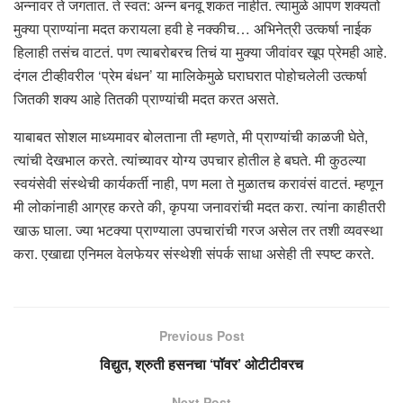
अन्नावर ते जगतात. ते स्वत: अन्न बनवू शकत नाहीत. त्यामुळे आपण शक्यतो
मुक्या प्राण्यांना मदत करायला हवी हे नक्कीच… अभिनेत्री उत्कर्षा नाईक
हिलाही तसंच वाटतं. पण त्याबरोबरच तिचं या मुक्या जीवांवर खूप प्रेमही आहे.
दंगल टीव्हीवरील ‘प्रेम बंधन’ या मालिकेमुळे घराघरात पोहोचलेली उत्कर्षा
जितकी शक्य आहे तितकी प्राण्यांची मदत करत असते.
याबाबत सोशल माध्यमावर बोलताना ती म्हणते, मी प्राण्यांची काळजी घेते,
त्यांची देखभाल करते. त्यांच्यावर योग्य उपचार होतील हे बघते. मी कुठल्या
स्वयंसेवी संस्थेची कार्यकर्ती नाही, पण मला ते मुळातच करावंसं वाटतं. म्हणून
मी लोकांनाही आग्रह करते की, कृपया जनावरांची मदत करा. त्यांना काहीतरी
खाऊ घाला. ज्या भटक्या प्राण्याला उपचारांची गरज असेल तर तशी व्यवस्था
करा. एखाद्या एनिमल वेलफेयर संस्थेशी संपर्क साधा असेही ती स्पष्ट करते.
Previous Post
विद्युत, श्रुती हसनचा ‘पॉवर’ ओटीटीवरच
Next Post