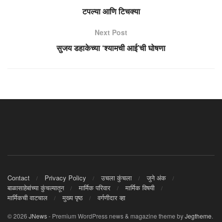
टपल्या आणि टिचक्या
Next Post
सुजय डहाकेच्या ‘श्यामची आई’ची घोषणा
Contact
Privacy Policy
उचला कुंचला
जुने अंक
बाळासाहेबांच्या कुंचल्यातून
मार्मिक परिवार
मार्मिक विषयी
मार्मिकची वाटचाल
मुख्य पृष्ठ
वर्गणीदार व्हा
© 2026
JNews
- Premium WordPress news & magazine theme by
Jegtheme
.