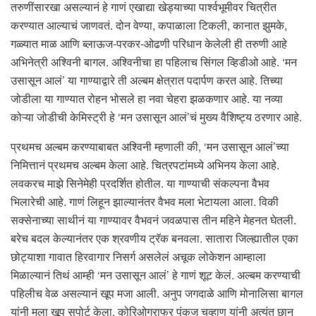
तरुणींसारखा असल्यानं हे गाणं एखाद्या खेड्याच्या पार्श्वभूमीवर चित्रीत
करण्यात आल्याचं जाणवतं. दोन वेण्या, कपाळाला टिकली, कानात झुमके,
गळ्यात माळ आणि ब्लाऊज-परकर-ओढणी परिधान केलेली ही तरुणी आहे
अभिनेत्री अश्विनी बागल. अश्विनीचा हा पहिलाच सिंगल व्हिडीओ आहे. ‘मन
उसासून आलं’ या गाण्याद्वारे ती अल्बम क्षेत्रात पदार्पण करत आहे. तिच्या
जोडीला या गाण्यात रोहन भोसले हा नवा चेहरा झळकणार आहे. या नव्या
कोऱ्या जोडीची केमिस्ट्री हे ‘मन उसासून आलं’चं मुख्य वैशिष्ट्य ठरणार आहे.
प्रथमच अल्बम करण्याबाबत अश्विनी म्हणाली की, ‘मन उसासून आलं’च्या
निमित्तानं प्रथमच अल्बम केला आहे. चित्रपटांमध्ये अभिनय केला आहे.
लवकरच माझे सिनेमेही प्रदर्शित होतील. या गाण्याची संकल्पना वैभव
भिलारेची आहे. गाणं लिहून झाल्यानंतर वैभव मला भेटायला आला. विकी
सक्सेनाच्या साथीनं या गाण्यावर वैभवनं जवळपास तीन महिने मेहनत घेतली.
बरेच बदल केल्यानंतर एक श्रवणीय ट्रॅक बनवला. सातारा जिल्ह्यातील एका
छोट्याशा गावात हिरवागार निसर्ग असलेलं अचूक लोकेशन आम्हाला
मिळाल्यानं तिथं आम्ही ‘मन उसासून आलं’ हे गाणं शूट केलं. अल्बम करण्याची
पहिलीच वेळ असल्यानं खूप मजा आली. अनुप जगदाळे आणि मोनालिसा बागल
यांनी मला खूप सपोर्ट केला. कोरिओग्राफर पंकज चव्हाण यांनी अत्यंत छान