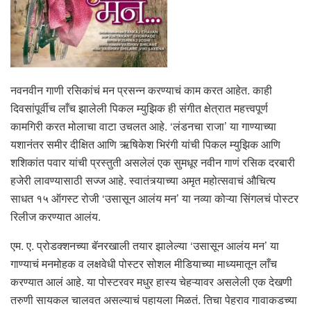
नवनवीन गाणी रसिकांचं मन प्रसन्न करण्याचं काम करत आहेत. काही
दिवसांपूर्वीच लाँच झालेली पिकल म्युझिक ही संगीत क्षेत्रात महत्त्वपूर्ण
कामगिरी करत मोलाचा वाटा उचलत आहे. ‘लंडनचा राजा’ या गाण्याच्या
यशानंतर समीर दीक्षित आणि ऋषिकेश भिरंगी यांची पिकल म्युझिक आणि
शशिकांत पवार यांची प्रस्तुती असलेलं एक सुमधूर नवीन गाणं रसिक दरबारी
हजेरी लावण्यासाठी सज्ज आहे. स्वातंत्र्याच्या अमृत महोत्सवाचं औचित्य
साधत १५ ऑगस्ट रोजी ‘उसासून आलंय मन’ या नव्या कोऱ्या सिंगलचं पोस्टर
रिलीज करण्यात आलंय.
एम. ए. प्रोडक्शनच्या बॅनरखाली तयार झालेल्या ‘उसासून आलंय मन’ या
गाण्याचं मनमोहक व लक्षवेधी पोस्टर सोशल मीडियाच्या माध्यमातून लाँच
करण्यात आलं आहे. या पोस्टरवर मधुर हास्य चेहऱ्यावर असलेली एक देखणी
तरुणी सायकल चालवत असल्याचं पहायला मिळतं. तिचा पेहराव गावाकडच्या