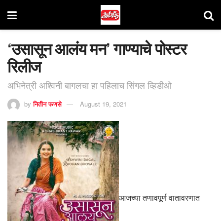
‘उसासून आलंय मन’ गाण्याचे पोस्टर
रिलीज
अभिनेत्री अश्विनी बागलचा हा पहिलाच सिंगल व्हिडीओ
by
नितीन फणसे
August 19, 2021
आजच्या तणावपूर्ण वातावरणात