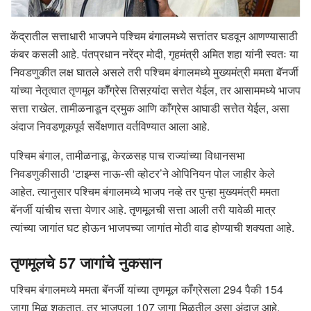
केंद्रातील सत्ताधारी भाजपने पश्चिम बंगालमध्ये सत्तांतर घडवून आणण्यासाठी
कंबर कसली आहे. पंतप्रधान नरेंद्र मोदी, गृहमंत्री अमित शहा यांनी स्वतः या
निवडणुकीत लक्ष घातले असले तरी पश्चिम बंगालमध्ये मुख्यमंत्री ममता बॅनर्जी
यांच्या नेतृत्वात तृणमूल कॉँग्रेस तिसऱयांदा सत्तेत येईल, तर आसाममध्ये भाजप
सत्ता राखेल. तामीळनाडून द्रमुक आणि काँग्रेस आघाडी सत्तेत येईल, असा
अंदाज निवडणूकपूर्व सर्वेक्षणात वर्तविण्यात आला आहे.
पश्चिम बंगाल, तामीळनाडू, केरळसह पाच राज्यांच्या विधानसभा
निवडणुकीसाठी ‘टाइम्स नाऊ-सी व्होटर’ने ओपिनियन पोल जाहीर केले
आहेत. त्यानुसार पश्चिम बंगालमध्ये भाजप नव्हे तर पुन्हा मुख्यमंत्री ममता
बॅनर्जी यांचीच सत्ता येणार आहे. तृणमूलची सत्ता आली तरी यावेळी मात्र
त्यांच्या जागांत घट होऊन भाजपच्या जागांत मोठी वाढ होण्याची शक्यता आहे.
तृणमूलचे 57 जागांचे नुकसान
पश्चिम बंगालमध्ये ममता बॅनर्जी यांच्या तृणमूल काँग्रेसला 294 पैकी 154
जागा मिळू शकतात. तर भाजपला 107 जागा मिळतील असा अंदाज आहे.