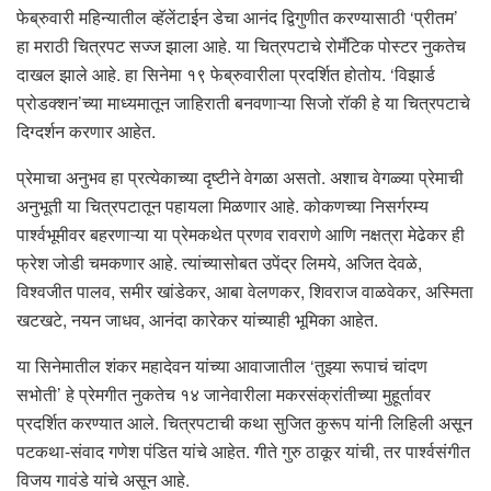
फेब्रुवारी महिन्यातील व्हॅलेंटाईन डेचा आनंद द्विगुणीत करण्यासाठी ‘प्रीतम’
हा मराठी चित्रपट सज्ज झाला आहे. या चित्रपटाचे रोमँटिक पोस्टर नुकतेच
दाखल झाले आहे. हा सिनेमा १९ फेब्रुवारीला प्रदर्शित होतोय. ‘विझार्ड
प्रोडक्शन’च्या माध्यमातून जाहिराती बनवणाऱ्या सिजो रॉकी हे या चित्रपटाचे
दिग्दर्शन करणार आहेत.
प्रेमाचा अनुभव हा प्रत्येकाच्या दृष्टीने वेगळा असतो. अशाच वेगळ्या प्रेमाची
अनुभूती या चित्रपटातून पहायला मिळणार आहे. कोकणच्या निसर्गरम्य
पार्श्वभूमीवर बहरणाऱ्या या प्रेमकथेत प्रणव रावराणे आणि नक्षत्रा मेढेकर ही
फ्रेश जोडी चमकणार आहे. त्यांच्यासोबत उपेंद्र लिमये, अजित देवळे,
विश्वजीत पालव, समीर खांडेकर, आबा वेलणकर, शिवराज वाळवेकर, अस्मिता
खटखटे, नयन जाधव, आनंदा कारेकर यांच्याही भूमिका आहेत.
या सिनेमातील शंकर महादेवन यांच्या आवाजातील ‘तुझ्या रूपाचं चांदण
सभोती’ हे प्रेमगीत नुकतेच १४ जानेवारीला मकरसंक्रांतीच्या मुहूर्तावर
प्रदर्शित करण्यात आले. चित्रपटाची कथा सुजित कुरूप यांनी लिहिली असून
पटकथा-संवाद गणेश पंडित यांचे आहेत. गीते गुरु ठाकूर यांची, तर पार्श्वसंगीत
विजय गावंडे यांचे असून आहे.