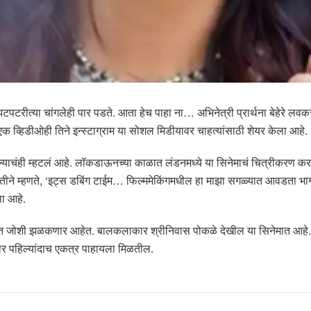
रीत्या चांगलेही पार पडते. आता हेच पाहा ना… अभिनेत्री प्रार्थना बेहेरे लवक
एक व्हिडीओही तिने इन्स्टाग्राम या सोशल मिडीयावर चाहत्यांसाठी शेयर केला आहे.
्याचंही म्हटलं आहे. लॉकडाऊनच्या काळात लंडनमध्ये या सिनेमाचं चित्रीकरण करण
ी गमतीने म्हणते, ‘इट्स डबिंग टाईम… फिल्ममेकिंगमधील हा माझा सगळ्यात आवडता भाग आ
ला आहे.
 सुव्रत जोशी झळकणार आहेत. बालकलाकार श्रीनिवास पोकळे देखील या सिनेमात आहे. 
लाकार पहिल्यांदाच एकत्र पाहायला मिळतील.