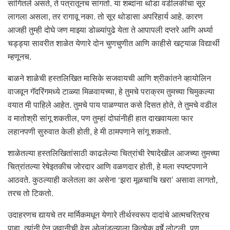
सांगितले असते, ते पत्रातूनच सांगतो. या शब्दांना थोडा वडीलकीचा सूर
लागला असला, तर रागावू नका. तो सूर थोडासा अपरिहार्य आहे. कारण
आजही तुम्ही दोघे जण माझ्या डोळ्यांपुढे येता ते आपापली दप्तरे आणि अर्ध्या
चड्ड्या सावरीत शाळेत येणारे दोन चुणचुणीत आणि काहीसे खट्याळ विद्यार्थी
म्हणूनच.
बाळने शाळेची हस्तलिखित मासिके सजवायची आणि श्रीकांतने व्हायोलिन
वाजवून गॅदरिंगमध्ये टाळ्या मिळवायच्या, हे तुमचे पराक्रम तुमच्या चिमुकल्या
वयात मी पाहिले आहेत. तुमचे पाय पाळण्यात कसे दिसत होते, ते तुमचे वडील
व मातोश्री सांगू शकतील, पण तुम्हां दोघांनीही हात दाखवायला फार
लहानपणी सुरुवात केली होती, हे मी ठामपणाने सांगू शकतो.
शाळेतल्या हस्तलिखितांसाठी काढलेल्या चित्रांची रेषादेखील आजच्या तुमच्या
चित्रांतल्या रेषेइतकीच जोरदार आणि वळणदार होती, हे मला स्पष्टपणाने
आठवते. कुठल्याही कलेतला का असेना ‘झरा मूळचाचि खरा’ असावा लागतो,
तरच तो टिकतो.
उदाहरणच द्यायचे तर मार्मिकमधून येणारे तीर्थस्वरूप दादांचे आत्मचरित्रच
पाहा. त्यांनी ऐन जवानीची वेस ओलांडल्याला कित्येक वर्षे लोटली, पण