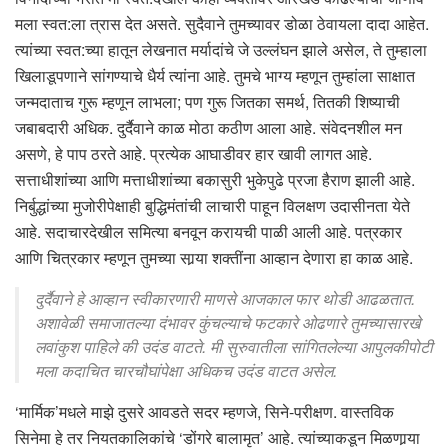
मला स्वत:ला त्रास देत असते. सुदैवाने तुमच्यावर डोळा ठेवायला दादा आहेत.
त्यांच्या स्वत:च्या हातून लेखनात मर्यादांचे जे उल्लंघन झाले असेल, ते तुम्हाला
खिलाडूपणाने सांगण्याचे धैर्य त्यांना आहे. तुमचे भाग्य म्हणून तुम्हांला साक्षात
जन्मदाताच गुरू म्हणून लाभला; पण गुरू जितका समर्थ, तितकी शिष्याची
जबाबदारी अधिक. दुर्दैवाने काळ मोठा कठीण आला आहे. संवेदनशील मन
असणे, हे पाप ठरते आहे. प्रत्येक आघाडीवर हार खावी लागत आहे.
सत्ताधीशांच्या आणि मत्ताधीशांच्या बकासुरी भुकेपुढे प्रजा हैराण झाली आहे.
निर्बुद्धांच्या मुजोरीपेक्षाही बुद्धिमंतांची लाचारी पाहून विलक्षण उदासीनता येते
आहे. सदाचारदेखील समित्या बनवून करायची पाळी आली आहे. पत्रकार
आणि चित्रकार म्हणून तुमच्या सार्‍या शक्तींना आव्हान देणारा हा काळ आहे.
दुर्दैवाने हे आव्हान स्वीकारणारी माणसे आजकाल फार थोडी आढळतात.
अशावेळी समाजातल्या दंभावर कुंचल्याचे फटकारे ओढणारे तुमच्यासारखे
लवांकुश पाहिले की उदंड वाटते. मी सुरुवातीला सांगितलेल्या आपुलकीपोटी
मला कदाचित चारचौघांपेक्षा अधिकच उदंड वाटत असेल.
‘मार्मिक’मधले माझे दुसरे आवडते सदर म्हणजे, सिने-परीक्षण. वास्तविक
सिनेमा हे तर नियतकालिकांचे ‘डोंगरे बालामृत’ आहे. त्यांच्याकडून मिळणार्‍या