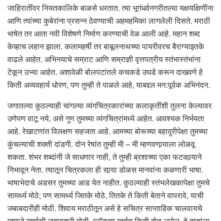
जाहिरातींवर नियतकालिके बाळसे धरतात. त्या भूगंधर्वनगरीतल्या यक्षयक्षिणींना
आणि त्यांच्या कुबेरांना प्रसन्न ठेवण्याची अहमहमिका लागलेली दिसते. मराठी
भाषेत तर आता नवी विशेषणे निर्माण करण्याची वेळ आली आहे. महान शब्द
केव्हाच लहान झाला. कलामहर्षी तर बाबूलनाथच्या पायरीवरच बैराग्याइतके
वाढले आहेत. अभिनयाचे सम्राट आणि सम्राज्ञी वृत्तपत्रीय स्तंभास्तंभांना
टेकून उभ्या आहेत. अशावेळी बोलपटांतले कचकडे उघडे करून दाखवणे हे
किती अव्यवहार्य धोरण, पण तुम्ही ते पाळले आहे, याबद्दल मन:पूर्वक अभिनंदन.
जगातल्या कुठल्याही चांगल्या व्यंगचित्रकारांच्या कलाकृतींशी तुलना केल्यावर
उणेपण वाटू नये, असे गुण तुमच्या व्यंगचित्रांमध्ये आहेत. आवश्यक निर्भयता
आहे. रेखाटणांत विलक्षण सहजता आहे. आमच्या बोरूच्या बहादुरीपेक्षा तुमच्या
कुंचल्याची शक्ती दांडगी. दोन रेषांत तुम्ही मी – मी म्हणवणार्‍याला लोळवू
शकता. शंभर शब्दांनी जे साधणार नाही, ते तुम्ही ब्रशाच्या एका फटकार्‍याने
निभावून नेता. त्यातून चित्रकला ही सार्‍या डोळस मानवांना कळणारी भाषा.
भाषाभेदाचे अडसर तुमच्या आड येत नाहीत. कुठल्याही स्तंभलेखकापेक्षा तुमचे
सामर्थ्य मोठे; पण सामर्थ्य जितके मोठे, तितके ते किती बेताने वापरावे, याची
जबाबदारीही मोठी. शिवाय मराठीतून असे हे सचित्र साप्ताहिक चालवायचे
म्हणजे खर्चाची जबाबदारी मोठी. ब्लॉकचा खर्चच किती होत असेल. हे तुम्हांला