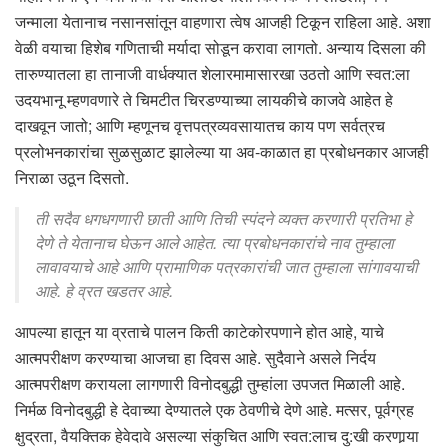
जन्माला येतानाच नसानसांतून वाहणारा त्वेष आजही टिकून राहिला आहे. अशा
वेळी वयाचा हिशेब गणिताची मर्यादा सोडून करावा लागतो. अन्याय दिसला की
तारुण्यातला हा तानाजी वार्धक्यात शेलारमामासारखा उठतो आणि स्वत:ला
उदयभानू म्हणवणारे ते चिमटीत चिरडण्याच्या लायकीचे काजवे आहेत हे
दाखवून जातो; आणि म्हणूनच वृत्तपत्रव्यवसायातच काय पण सर्वत्रच
प्रलोभनकारांचा सुळसुळाट झालेल्या या अव-काळात हा प्रबोधनकार आजही
निराळा उठून दिसतो.
ती सदैव धगधगणारी छाती आणि तिची स्पंदने व्यक्त करणारी प्रतिभा हे
देणे ते येतानाच घेऊन आले आहेत. त्या प्रबोधनकारांचे नाव तुम्हाला
लावावयाचे आहे आणि प्रामाणिक पत्रकारांची जात तुम्हाला सांगावयाची
आहे. हे व्रत खडतर आहे.
आपल्या हातून या व्रताचे पालन किती काटेकोरपणाने होत आहे, याचे
आत्मपरीक्षण करण्याचा आजचा हा दिवस आहे. सुदैवाने असले निर्दय
आत्मपरीक्षण करायला लागणारी विनोदबुद्धी तुम्हांला उपजत मिळाली आहे.
निर्मळ विनोदबुद्धी हे देवाच्या देण्यातले एक ठेवणीचे देणे आहे. मत्सर, पूर्वग्रह
क्षुद्रता, वैयक्तिक हेवेदावे असल्या संकुचित आणि स्वत:लाच दु:खी करणार्‍या