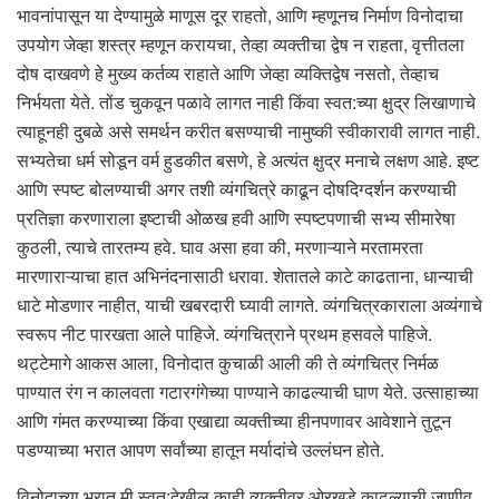
भावनांपासून या देण्यामुळे माणूस दूर राहतो, आणि म्हणूनच निर्माण विनोदाचा
उपयोग जेव्हा शस्त्र म्हणून करायचा, तेव्हा व्यक्तीचा द्वेष न राहता, वृत्तीतला
दोष दाखवणे हे मुख्य कर्तव्य राहाते आणि जेव्हा व्यक्तिद्वेष नसतो, तेव्हाच
निर्भयता येते. तोंड चुकवून पळावे लागत नाही किंवा स्वत:च्या क्षुद्र लिखाणाचे
त्याहूनही दुबळे असे समर्थन करीत बसण्याची नामुष्की स्वीकारावी लागत नाही.
सभ्यतेचा धर्म सोडून वर्म हुडकीत बसणे, हे अत्यंत क्षुद्र मनाचे लक्षण आहे. इष्ट
आणि स्पष्ट बोलण्याची अगर तशी व्यंगचित्रे काढून दोषदिग्दर्शन करण्याची
प्रतिज्ञा करणाराला इष्टाची ओळख हवी आणि स्पष्टपणाची सभ्य सीमारेषा
कुठली, त्याचे तारतम्य हवे. घाव असा हवा की, मरणाऱ्याने मरतामरता
मारणाराऱ्याचा हात अभिनंदनासाठी धरावा. शेतातले काटे काढताना, धान्याची
धाटे मोडणार नाहीत, याची खबरदारी घ्यावी लागते. व्यंगचित्रकाराला अव्यंगाचे
स्वरूप नीट पारखता आले पाहिजे. व्यंगचित्राने प्रथम हसवले पाहिजे.
थट्टेमागे आकस आला, विनोदात कुचाळी आली की ते व्यंगचित्र निर्मळ
पाण्यात रंग न कालवता गटारगंगेच्या पाण्याने काढल्याची घाण येते. उत्साहाच्या
आणि गंमत करण्याच्या किंवा एखाद्या व्यक्तीच्या हीनपणावर आवेशाने तुटून
पडण्याच्या भरात आपण सर्वांच्या हातून मर्यादांचे उल्लंघन होते.
विनोदाच्या भरात मी स्वत:देखील काही व्यक्तीवर ओरखडे काढल्याची जाणीव