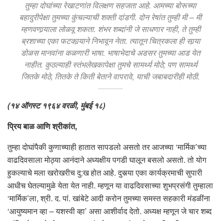
तुम्हा दोघांच्या रेखाटणांत विलक्षण सहजता आहे. आमच्या बोरूच्या
बहादुरीपेक्षा तुमच्या कुंचल्याची शक्ती दांडगी. दोन रेषांत तुम्ही मी – मी
म्हणवणार्‍याला लोळवू शकता. शंभर शब्दांनी जे साधणार नाही, ते तुम्ही
ब्रशाच्या एका फटकार्‍याने निभावून नेता. त्यातून चित्रकला ही सार्‍या
डोळस मानवांना कळणारी भाषा. भाषाभेदाचे अडसर तुमच्या आड येत
नाहीत. कुठल्याही स्तंभलेखकापेक्षा तुमचे सामर्थ्य मोठे; पण सामर्थ्य
जितके मोठे, तितके ते किती बेताने वापरावे, याची जबाबदारीही मोठी.
(१४ ऑगस्ट १९६४ वरळी, मुंबई १८)
प्रिय बाळ आणि श्रीकांत,
तुम्हा दोघांपैकी कुणाच्याही हातात सापडलो असतो तर आजच्या ‘मार्मिक’च्या
वाढदिवसाला मोठ्या आनंदाने अध्यक्षीय पगडी घालून बसलो असतो. तो योग
हुकल्याचे मला खरोखरीच दु:ख होत आहे. दुसर्‍या एका कार्यक्रमाची सुपारी
आधीच घेतल्यामुळे येता येत नाही. म्हणून या वाढदिवसाच्या शुभप्रसंगी तुम्हाला
‘मार्मिक’ला, श्री. द. पां. खांबेटे आदी करोन तुमच्या समस्त सहकारी मंडळींना
‘आयुष्यमान व्हा – यशस्वी व्हा’ असा आशीर्वाद देतो. अध्यक्ष म्हणून जे चार शब्द