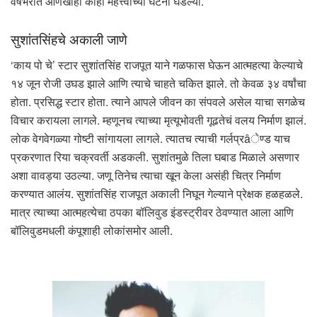
वर्षभरात आणखीही काही महत्त्वाच्या घटना घडल्या.
सुशांतसिंहचे अकाली जाणे
‘काय पो चे’ स्टार सुशांतसिंह राजपूत याने गळफास घेऊन आत्महत्या केल्याचे
१४ जून रोजी उघड झाले आणि त्याचे चाहते चकित झाले. तो केवळ ३४ वर्षांचा
होता. प्रसिद्ध स्टार होता. त्याने आपले जीवन का संपवले असेल याचा सगळेच
विचार करायला लागले. म्हणूनच त्याच्या मृत्यूभोवती गूढतेचं वलय निर्माण झालं.
लोक वेगवेगळ्या गोष्टी सांगायला लागले. त्यातच त्याची गर्लप्रâेण्ड याच
प्रकरणात रिया चक्रवर्ती अडकली. सुशांतमुळे तिला घबाड मिळाले असणार
अशा वावड्या उठल्या. जणू तिनेच त्याचा खून केला असंही चित्र निर्माण
करण्यात आलंय. सुशांतसिंह राजपूत अकाली निघून गेल्याने प्रेक्षक हळहळले.
मात्र त्याच्या आत्महत्येचा ठपका बॉलिवुड इंडस्ट्रीवर ठेवण्यात आला आणि
बॉलिवुडमधली कंपूशाही लोकांसमोर आली.