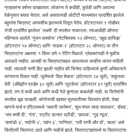
ग्राहकांना वर्षभर दाखवतात. लोकांना ते कधीही, कुठेही आणि आपल्या
वेळेनुसार बघता येतात. असे असतानाही ओटीटी माध्यमांवर प्रदर्शित झालेले
बहुतांश चित्रपट अपयशीच झाल्याचे दिसून येतेय. हॉटस्टारवर ९ नोव्हेंबर
रोजी प्रदर्शित झालेला `लक्ष्मी’ ही सपशेल नाकारला. त्याआधीही ऑगस्ट
महिन्यात आलेले ‘गुंजन सक्सेना’ (नेटफ्लिक्स १२ ऑगस्ट), ‘खुदा हाफिझ’
(हॉटस्टार १४ ऑगस्ट) आणि ‘सडक-२’ (हॉटस्टार २८ ऑगस्ट) या तीन
चित्रपटांना अक्षरश: १ किंवा उणे-१ रेटिंग मिळाले. प्रेक्षकांनाही ते मुळीच
आवडले नाहीत. आजही या चित्रपटांबद्दल आपल्याला काहीच जास्त माहिती
नाही. त्यातली गाणी हिट झाली नाहीत की सिनेमा पाहिल्याचे कुणी अभिमानाने
सांगताना दिसत नाही. जुलैमध्ये ‘दिल बेचारा’ (हॉटस्टार २४ जुलै), ‘शकुंतला
देवी’ (अ‍ॅमेझॉन प्राईम ३० जुलै) आणि ‘लुटकेस’ (हॉटस्टार ३१ जुलै) प्रदर्शित
झाले. पण ते कधी आले आणि कधी गेले कुणाला कळलेही नाही. या सिनेमांनी
सपशेल धूळ चाखली. कोरोनाची दहशत सुरुवातीच्या दिवसांत होती, तेव्हा
म्हणजे मार्च व एप्रिलमध्ये ‘जवानी जानेमन’, ‘शुभ मंगल जादा सावधान’, ‘हॅक्ड’,
‘जय मम्मी दी’, ‘पंगा’, ‘स्ट्रीट डान्सर थ्रीडी’, ‘छपाक’, ‘गुड न्यूज’,
‘कमांडो-३’, ‘मर्दानी-२’, ‘दबंग-३’, ‘पानिपत’, ‘पती पत्नी और वो’, ‘बाला’ असे
कितीतरी चित्रपट आले आणि नाहीसे झाले. चित्रपटगृहांमध्ये या चित्रपटांना