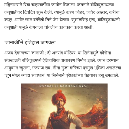
महिनाभराने रिया चक्रवर्तीला जामीन मिळाला. कंगनाने बॉलिवुडमधल्या
कंपूशाहीवर टिवटिव सुरू केली. त्यामुळे करण जोहर, जावेद अख्तर, करीना
कपूर, आमीर खान वगैरेंशी तिने पंगा घेतला. सुशांतसिंह मृत्यू, बॉलिवुडमधली
कंपूशाही यामुळे कंगनाला चांगलीच कावकाव करता आली.
‘तानाजी’ने इतिहास जागवला
अजय देवगणच्या ‘तानाजी : दी अनसंग वॉरियर’ या सिनेमामुळे कोरोना
संकटातही बॉलिवुडमध्ये ऐतिहासिक वातावरण निर्माण झाले. त्याच दरम्यान
आयुष्मान खुराना, गजराज राव, नीना गुप्ता वगैरेंच्या प्रमुख भूमिका असलेल्या
‘शुभ मंगल ज्यादा सावधान’ या सिनेमाने प्रेक्षकांच्या चेहर्‍यावर हसू उमटवले.