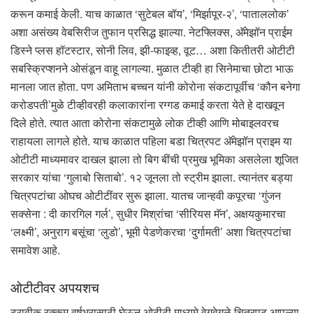
करून कमाई केली. याच काळात ‘सुटेबल बॉय’, ‘मिर्झापूर-२’, ‘पाताललोक’
अशा असंख्य वेबसिरीज तुफान प्रसिद्ध झाल्या. नेटफ्लिक्स, अ‍ॅमेझॉन प्राईम
डिस्ने प्लस हॉटस्टार, सोनी लिव, झी-फाइव्ह, वूट… अशा कितीतरी ओटीटी
सबस्क्रिप्शनने ओसंडून वाहू लागल्या. मुळात टीव्ही हा सिनेमाचा छोटा भाऊ
मानला जात होता. पण अमिताभ बच्चन यांनी कोरोना संकटापूर्वीच ‘कौन बनेगा
करोडपती’मुळे टीव्हीवरही कलाकारांना रग्गड कमाई करता येते हे दाखवून
दिले होते. त्यात आता कोरोना संकटामुळे लोक टीव्ही आणि मोबाइलवरच
राहायला लागले होते. याच काळात पहिला बडा चित्रपट अ‍ॅमेझॉन प्राइम या
ओटीटी माध्यमावर दाखल झाला तो बिग बींची प्रमुख भूमिका असलेला शूजित
सरकार यांचा ‘गुलाबो सिताबो’. १२ जूनला तो स्ट्रीम झाला. त्यानंतर बड्या
चित्रपटांचा ओघच ओटीटींवर सुरू झाला. यातच जान्हवी कपूरचा ‘गुंजन
सक्सेना : दी कारगिल गर्ल’, सुधीर मिश्रांचा ‘सीरियस मॅन’, अक्षयकुमारचा
‘लक्ष्मी’, अनुराग बसूंचा ‘लुडो’, भूमी पेडणेकरचा ‘दुर्गामती’ अशा चित्रपटांचा
समावेश आहे.
ओटीटीवर अपयशच
ठरावीक रक्कम वर्षभरासाठी घेऊन ओटीटी माध्यमे वेगवेगळे चित्रपट आपल्या