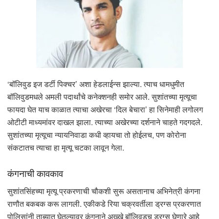
‘बॉलिवुड इज डर्टी पिक्चर’ अशा हेडलाईन्स झाल्या. त्याच धामधुमीत
बॉलिवुडमधले अमली पदार्थांचे कनेक्शनही समोर आले. सुशांतच्या मृत्यूचा
फायदा घेत याच काळात त्याचा अखेरचा ‘दिल बेचारा’ हा सिनेमाही लगोलग
ओटीटी माध्यमांवर दाखल झाला. त्याच्या अखेरच्या दर्शनाने चाहते गदगदले.
सुशांतच्या मृत्यूचा न्यायनिवाडा कधी व्हायचा तो होईलच, पण कोरोना
संकटातच त्याचा हा मृत्यू चटका लावून गेला.
कंगनाची कावकाव
सुशांतसिंहच्या मृत्यू प्रकरणाची चौकशी सुरू असतानाच अभिनेत्री कंगना
राणौत बकबक करू लागली. एकीकडे रिया चक्रवर्तीला ड्रग्स प्रकरणात
पोलिसांनी ताब्यात घेतल्यावर कंगनाने अख्खे बॉलिवुडच ड्रग्स घेणारे आहे