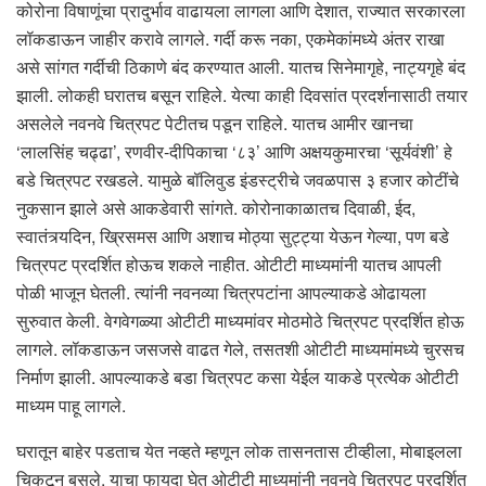
कोरोना विषाणूंचा प्रादुर्भाव वाढायला लागला आणि देशात, राज्यात सरकारला
लॉकडाऊन जाहीर करावे लागले. गर्दी करू नका, एकमेकांमध्ये अंतर राखा
असे सांगत गर्दीची ठिकाणे बंद करण्यात आली. यातच सिनेमागृहे, नाट्यगृहे बंद
झाली. लोकही घरातच बसून राहिले. येत्या काही दिवसांत प्रदर्शनासाठी तयार
असलेले नवनवे चित्रपट पेटीतच पडून राहिले. यातच आमीर खानचा
‘लालसिंह चढ्ढा’, रणवीर-दीपिकाचा ‘८३’ आणि अक्षयकुमारचा ‘सूर्यवंशी’ हे
बडे चित्रपट रखडले. यामुळे बॉलिवुड इंडस्ट्रीचे जवळपास ३ हजार कोटींचे
नुकसान झाले असे आकडेवारी सांगते. कोरोनाकाळातच दिवाळी, ईद,
स्वातंत्र्यदिन, ख्रिसमस आणि अशाच मोठ्या सुट्ट्या येऊन गेल्या, पण बडे
चित्रपट प्रदर्शित होऊच शकले नाहीत. ओटीटी माध्यमांनी यातच आपली
पोळी भाजून घेतली. त्यांनी नवनव्या चित्रपटांना आपल्याकडे ओढायला
सुरुवात केली. वेगवेगळ्या ओटीटी माध्यमांवर मोठमोठे चित्रपट प्रदर्शित होऊ
लागले. लॉकडाऊन जसजसे वाढत गेले, तसतशी ओटीटी माध्यमांमध्ये चुरसच
निर्माण झाली. आपल्याकडे बडा चित्रपट कसा येईल याकडे प्रत्येक ओटीटी
माध्यम पाहू लागले.
घरातून बाहेर पडताच येत नव्हते म्हणून लोक तासनतास टीव्हीला, मोबाइलला
चिकटून बसले. याचा फायदा घेत ओटीटी माध्यमांनी नवनवे चित्रपट प्रदर्शित