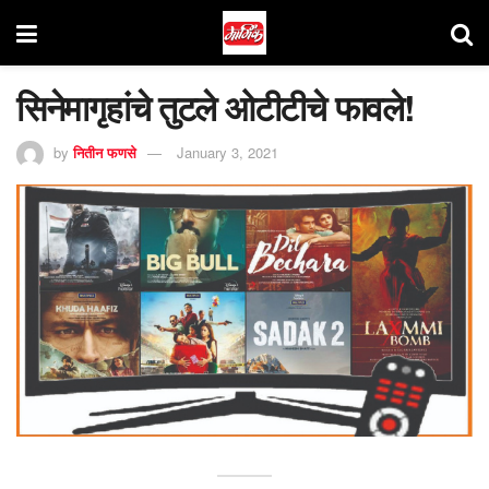
सिनेमागृहांचे तुटले ओटीटीचे फावले!
by
नितीन फणसे
January 3, 2021