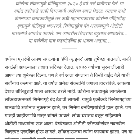
कोरोना संकटामुळे बॉलिवुडला २०२० हे वर्ष तसं कठीणच गेलं. या
वर्षात एकीकडे काही दिग्गजांनी अखेरचा श्वास घेतला. त्यातच कधी
कंगनाच्या कावकावीमुळे तर कधी महानायकाच्या कोरोना पॉझिटीव्ह
वृत्तामुळे बॉलिवुड थरथरले. सिनेमागृहेच बंद असल्यामुळे ओटीटी
माध्यमांचे आयतेच फावले. पण त्यावरील चित्रपट बहुतांश आपटलेच…
या वर्षातील याच घडामोडींचा हा धावता आढावा…
वर्षाच्या प्रारंभी आपण सगळ्यांना ‘हॅपी न्यू इयर’ अशा शुभेच्छा पाठवतो. बाकी
सगळेही आपल्याला तशाच सदिच्छा देतात. २०२० वर्षाच्या सुरुवातीलाही
आपण त्या शुभेच्छा दिल्या. पण हे वर्ष आता संपताना ते किती वाईट गेले याची
सर्वांनाच कल्पना आहे. या वर्षात अनेक संकटांनी जगाला हादरविले. आपल्या
देशात बॉलिवुडही याला अपवाद ठरले नाही. कोरोना संकटामुळे लागलेल्या
लॉकडाऊनमध्ये सिनेमागृहे बंद ठेवावी लागली. यामुळे एकीकडे सिनेमागृहांच्या
मालकांचे अतोनात नुकसान झाले, तर सिनेमा बनविणार्‍यांचेही हाल झाले. पण
यातही काहीजणांचे मात्र चांगले फावले. लोक घरातच बसून राहिल्याने
ओटीटी माध्यमांना ऊत आला. वेगवेगळ्या ओटीटी प्लॅटफॉर्म्सवर नवनवीन
चित्रपट प्रदर्शित होऊ लागले. लॉकडाऊनचा त्यांना फायदाच झाला. पण या