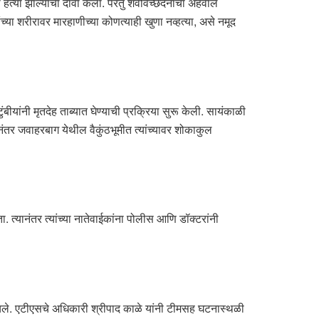
ची हत्या झाल्याचा दावा केला. परंतु शवविच्छेदनाचा अहवाल
या शरीरावर मारहाणीच्या कोणत्याही खुणा नव्हत्या, असे नमूद
ंबीयांनी मृतदेह ताब्यात घेण्याची प्रक्रिया सुरू केली. सायंकाळी
ंतर जवाहरबाग येथील वैकुंठभूमीत त्यांच्यावर शोकाकुल
ा. त्यानंतर त्यांच्या नातेवाईकांना पोलीस आणि डॉक्टरांनी
ले. एटीएसचे अधिकारी श्रीपाद काळे यांनी टीमसह घटनास्थळी