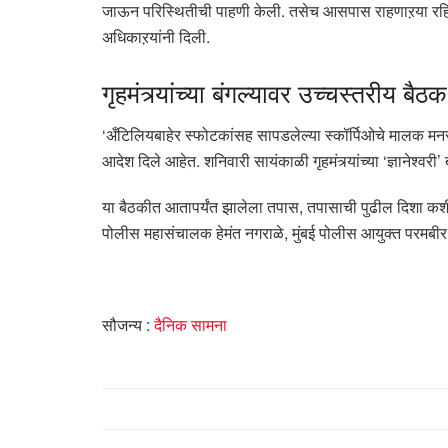
जाऊन परिस्थितीची पाहणी केली. तसेच आसपास राहणाऱया रहिव
अधिकाऱयांनी दिली.
गृहमंत्र्यांच्या बंगल्यावर उच्चस्तरीय बैठक
‘अँटिलियबाहेर स्फोटकांसह सापडलेल्या स्कॉर्पिओचे मालक मनस
आदेश दिले आहेत. शनिवारी सायंकाळी गृहमंत्र्यांच्या ‘ज्ञानेश्व
या बैठकीत आतापर्यंत झालेला तपास, तपासाची पुढील दिशा कशी अस
पोलीस महासंचालक हेमंत नगराळे, मुंबई पोलीस आयुक्त परमबीर
सौजन्य :
दैनिक सामना