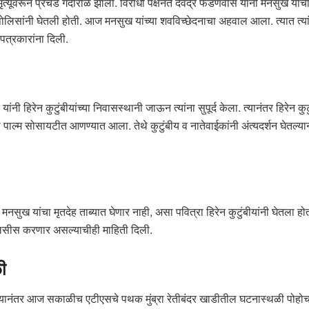
ृत्यूवरून प्रचंड गदारोळ झाला. विरोधी पक्षनेते देवेंद्र फडणवीस यांनी मनसुख यां
िसांनी घेतली होती. आज मनसुख यांच्या शवविच्छेदनाचा अहवाल आला. त्यात त्यांच्
पत्रकारांना दिली.
हिरेन कुटुंबीयांच्या निवासस्थानी जाऊन त्यांना सुपूर्द केला. त्यानंतर हिरेन कुटु
ाल्म सोसायटीत आणण्यात आला. तेथे कुटुंबीय व नातेवाईकांनी अंत्यदर्शन घेतल्यान
मनसुख यांचा मृतदेह ताब्यात घेणार नाही, असा पवित्रा हिरेन कुटुंबीयांनी घेतला होत
नेलिसीस करणार असल्याचीही माहिती दिली.
ी
यानंतर आज सकाळीच एटीएसचे पथक मुंब्रा रेतीबंदर खाडीतील घटनास्थळी पोहोच