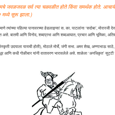
 जवळजवळ सर्व त्या चळवळीत होते किंवा समर्थक होते. आचार्य अत्र्
२ मध्ये सुरू झाला.)
 त्यांच्या पहिल्या पानावरच्या हेडलाइन्स! स. का. पाटलांना ‘सदोबा’, मोरारजी देसाईंना ‘म
ली जात असे. बातमी आणि विनोद, शब्दप्रभा आणि शब्दआघात, प्रचार आणि भूमिका, अ
ृती उदयाला यायची होती), मोठाले मोर्चे, जंगी सभा. अमर शेख, अण्णाभाऊ साठे, 
 अश्रुधूर आणि कधी गोळीबार यांनी वातावरण भारावलेले असे. शाळेला ‘अनधिकृत’ सुट