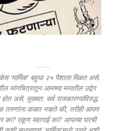
वेळेस ‘मार्मिक’ बहुधा २५ पैशाला मिळत असे.
तील व्यंगचित्रातून आमच्या मनातील उद्वेग
त होत असे. मुख्यत: सर्व राजकारण्यांविरुद्ध.
ेक तरुणांना कळत नव्हते की, तरीही आपण
ार का? एकूण महागाई का? आपल्या घरची
ी कशी सुधारणार! ‘मार्मिक’मध्ये उत्तरे अशी