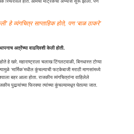
धिक स्थिरावले होते. आमचा मॅट्रिकचा अभ्यास सुरू झाला. पण
ी’ हे व्यंगचित्र साप्ताहिक होते, पण ‘बाळ ठाकरे’
्थापनाच अत्रेंच्या वाढदिवशी केली होती.
ल होते हे खरे. महाराष्ट्राला चलाख टिंगलटवाळी, बिनधास्त टोप्या
यामुळे ‘मार्मिक’मधील कुंचल्याची फटकेबाजी मराठी माणसांमध्ये
्वाला बहर आला होता. राजकीय व्यंगचित्रांना वाहिलेले
ुढार्‍यांच्या फिरक्या त्यांच्या कुंचल्यामधून घेतल्या जात.