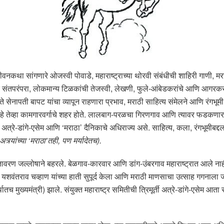
वनकथा सांगणारे ओजस्वी पोवाडे, महाराष्ट्राच्या थोरवी संबंधीची शाहिरी गाणी, मरा
यंत संतपरंपरा, लोकमान्य टिळकांची तेजस्वी, लेखणी, फुले-आंबेडकरांचे आणि आगरकर-कर्व
े सेनापती बापट यांचा व्यापून राहणारा प्रभाव, मराठी साहित्य संमेलने आणि रंगभू
 तेव्हा कामगारवर्गाचे शहर होते. लालबाग-परळचा गिरणगाव आणि त्यावर फडकणारा कॉम्र
्रे-डांगे-एसेम आणि ‘मराठा’ दैनिकाचे अधिराज्य असे. साहित्य, कला, रंगभूमीबद्दल 
्र्यांच्या ‘मराठा’तही, पण मर्यादेतच).
रण जल्लोषाने बहरले. बेळगाव-कारवार आणि डांग-उंबरगाव महाराष्ट्रात आले नाही म्हणून 
 यशवंतराव चव्हाण यांच्या हाती सुपूर्द केला आणि मराठी माणसाचा उत्साह गगनाला 
ातच मुख्यमंत्री) झाले. संयुक्त महाराष्ट्र समितीची त्रिमूर्ती अत्रे-डांगे-एसेम आता