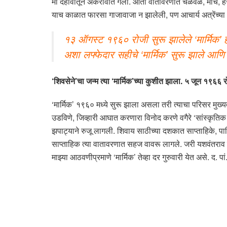
मी दहावीतून अकरावीत गेलो. आता वातावरणात चळवळ, मोर्चे, हर
याच काळात फारसा गाजावाजा न झालेली, पण आचार्य अत्रेंच्या
१३ ऑगस्ट १९६० रोजी सुरू झालेले ‘मार्मिक’ हे 
अशा लफ्फेदार सहीचे ‘मार्मिक’ सुरू झाले आणि
‘शिवसेने’चा जन्म त्या ‘मार्मिक’च्या कुशीत झाला. ५ जून १९६६ 
‘मार्मिक’ १९६० मध्ये सुरू झाला असला तरी त्याचा परिसर मुख्यत: 
उडविणे, जिव्हारी आघात करणारा विनोद करणे वगैरे ‘सांस्कृतिक स
झपाट्याने रुजू लागली. शिवाय साठीच्या दशकात साप्ताहिके, पा
साप्ताहिक त्या वातावरणात सहज वावरू लागले. जरी यशवंतराव चव्हा
माझ्या आठवणीप्रमाणे ‘मार्मिक’ तेव्हा दर गुरुवारी येत असे. द. 