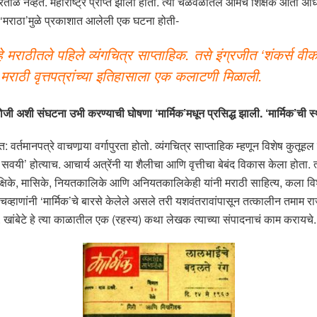
ताळ नव्हते. महाराष्ट्र प्राप्त झाला होता. त्या चळवळीतले आमचे शिक्षक आता अ
 ‘मराठा’मुळे प्रकाशात आलेली एक घटना होती-
मराठीतले पहिले व्यंगचित्र साप्ताहिक. तसे इंग्रजीत ‘शंकर्स वीकल
 मराठी वृत्तपत्रांच्या इतिहासाला एक कलाटणी मिळाली.
रोजी अशी संघटना उभी करण्याची घोषणा ‘मार्मिक’मधून प्रसिद्ध झाली. ‘मार्मिक’ची स
वर्तमानपत्रे वाचणार्‍या वर्गापुरता होतो. व्यंगचित्र साप्ताहिक म्हणून विशेष कुतूह
वयी’ होत्याच. आचार्य अत्रेंनी या शैलीचा आणि वृत्तीचा बेबंद विकास केला होता. त्
क्षिके, मासिके, नियतकालिके आणि अनियतकालिकेही यांनी मराठी साहित्य, कला विश
णांनी ‘मार्मिक’चे बारसे केलेले असले तरी यशवंतरावांपासून तत्कालीन तमाम राजकीय प
पां. खांबेटे हे त्या काळातील एक (रहस्य) कथा लेखक त्याच्या संपादनाचं काम करायचे.