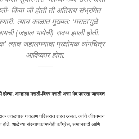
हती- किंवा जी होती ती अतिशय संभ्रमित
णारी. त्याच काळात मुख्यत: ‘मराठा’मुळे
चायची (जहाल भाषेची) सवय झाली होती.
मिक’ त्याच जहालपणाचा प्रक्षोभक व्यंगचित्र
आविष्कार होता.
ाठी होत्या. आम्हाला मराठी-बिगर मराठी असा भेद फारसा जाणवत
्व शिक्षक जवळपास गावठाण परिसरात राहत असत. त्यांचे जीवनमान
त होते. शाळेच्या संस्थापकांमध्येही काँग्रेस, समाजवादी आणि