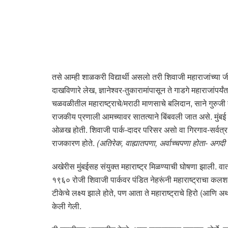
तसे आम्ही शाळकरी विद्यार्थी असलो तरी शिवाजी महाराजांच्या जी
दाखविणारे लेख, ज्ञानेश्वर-तुकारामांपासून ते गाडगे महाराजांपर्
चळवळीतील महाराष्ट्राचे/मराठी माणसाचे बलिदान, साने गुरुजी त
राजकीय प्रणाली आमच्यावर सातत्याने बिंबवली जात असे. मुंबई हे
ओळख होती. शिवाजी पार्क-दादर परिसर असो वा गिरगाव-सर्वत्र अत
राजकारण होते.
(अतिरेक, वाह्यातपणा, अर्वाच्चपणा होता- अगदी अत
अखेरीस मुंबईसह संयुक्त महाराष्ट्र मिळण्याची घोषणा झाली. वाताव
१९६० रोजी शिवाजी पार्कवर पंडित नेहरूंनी महाराष्ट्राचा कलश
टीकेचे लक्ष्य झाले होते, पण आता ते महाराष्ट्राचे हिरो (आणि अर्थ
केली गेली.