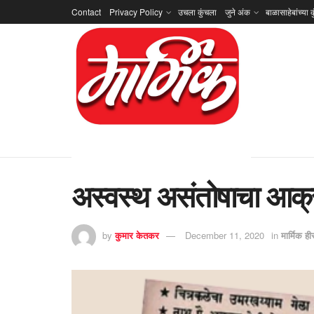
Contact
Privacy Policy
उचला कुंचला
जुने अंक
बाळासाहेबांच्या क
अस्वस्थ असंतोषाचा आक्
by
कुमार केतकर
December 11, 2020
in
मार्मिक ह