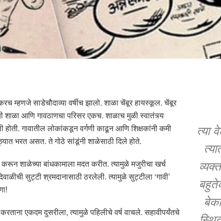
रच म्हणजे साडेचौदाव्या वर्षीच झालो. शाळा चेंबूर हायस्कूल. चेंबूर
मची शाळा आणि गावठाणचा परिसर एकच. शाळाच मुळी स्वातंत्र्य
त्या 
ी होती. गावातील लोकांकडून वर्गणी काढून आणि शिक्षकांनी कमी
ठ्यात भरत असत. ते गोठे सांडूंनी शाळेसाठी दिले होते.
त्या
व्यक्
दान करून शाळेच्या बांधकामाला मदत करीत. त्यामुळे मजुरीचा खर्च
दिवाळीची सुट्टी श्रमदानासाठी ठरलेली. त्यामुळे सुट्टीला ‘गावी’
बहुत
णा!
बेक
 करताना एकदम दुसरीला, त्यामुळे पहिलीचे वर्ष वाचले. सहावीपर्यंतचे
स्थित