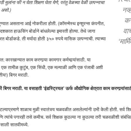
ाठी मुलांना फी न घेता शिक्षण घेता येणे, परंतु वेळच्या वेळी उत्पन्नाचा
नव्
 असो.)
कर
. पुण्यात असताना आई नोकरीला होती. (कॉमन्मेस्थ इन्शुरन्स कंपनीत,
वा
ात हाऊसिंग बोर्डाने बांधलेल्या इमारती होत्या. तेथे जागा
 बोर्डाकडे. ती मर्यादा होती ३५० रुपये मासिक उत्पन्नाची. त्याच्या
‘मार्
यत: कारखान्यात काम करणार्‍या कामगार कर्मचार्‍यांसाठी. या
ये एक तामीळ कुटुंब, एक सिंधी, एक मल्याळी आणि एक पंजाबी अशी
ंतीय!) बिगर मराठी.
गर मराठी. या वसाहती ‘इंडस्ट्रियल’ ऊर्फ औद्योगिक क्षेत्रात काम करणार्‍यांस
म्हटल्याप्रमाणे शाळाच मुळी स्वातंत्र्य चळवळीत असलेल्यांनी उभी केली होती. सर
णि त्यांचे पगारही तसे कमीच. सर्व शिक्षक कुठल्या ना कुठल्या तरी चळवळीशी संबंधि
 साली सातवीमध्ये.