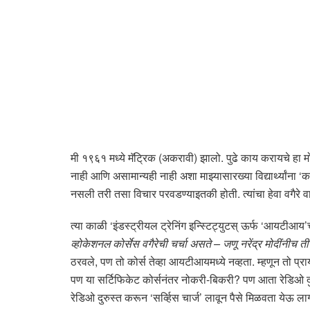
मी १९६१ मध्ये मॅट्रिक (अकरावी) झालो. पुढे काय करायचे हा मोठा
नाही आणि असामान्यही नाही अशा माझ्यासारख्या विद्यार्थ्यांना ‘
नसली तरी तसा विचार परवडण्याइतकी होती. त्यांचा हेवा वगैरे
त्या काळी ‘इंडस्ट्रीयल ट्रेनिंग इन्स्टिट्युटस् ऊर्फ ‘आयटीआय’चे
व्होकेशनल कोर्सेस वगैरेची चर्चा असते – जणू नरेंद्र मोदींनी
ठरवले, पण तो कोर्स तेव्हा आयटीआयमध्ये नव्हता. म्हणून तो प्राय
पण या सर्टिफिकेट कोर्सनंतर नोकरी-बिकरी? पण आता रेडिओ दुर
रेडिओ दुरुस्त करून ‘सर्व्हिस चार्ज’ लावून पैसे मिळवता येऊ ला