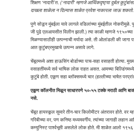
शिक्षण ‘नादारी’त.
(‘नादारी’ म्हणजे आर्थिकदृष्ट्या दुर्बल कुटुंबांस
दाखला शाळेला न दिल्यास शाळेत प्रवेश नाकारला जाऊ शकतो.
पुणे सोडून मुंबईला यावे लागले वडिलांच्या मुंबईतील नोकरीमुळे
जी पुढे एलआयसीत विलीन झाली.) त्या काळी म्हणजे १९५०च्या दशक
मिळण्यासाठीही उत्पन्नाची मर्यादा असे. ती ओलांडली की जागा परत
आत कुटुंबप्रमुखाचे उत्पन्न असावे लागे.
चेंबूरमध्ये अशा हाऊसिंग बोर्डाच्या पाच-सहा वसाहती होत्या. मुख्
वसाहतींमध्ये सर्व भाषिक लोक राहत असत. आमच्या बिल्डिंगमध्
कुटुंबे होती. एकूण सहा ब्लॉक्समध्ये चार (हल्लीच्या भाषेत परप्रा
एकूण कॉलनीत मिळून साधारपणे ५०-५५ टक्के मराठी आणि बाकी बि
नसे.
चेंबूर हायस्कूल सुमारे तीन-चार किलोमीटर अंतरावर होते. वर 
गरिबीच्या वर, पण कनिष्ठ मध्यमवर्गीय. त्यांच्या जागाही लहान आ
कम्युनिस्ट पार्श्वभूमी असलेले लोक होते. मी शाळेत आलो १९५६