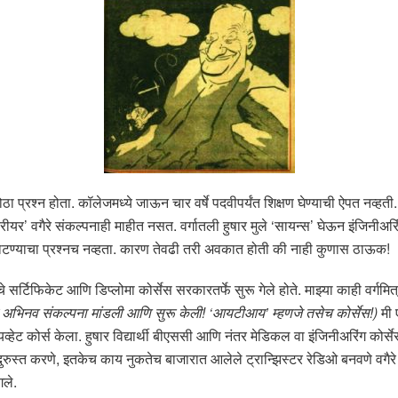
 प्रश्न होता. कॉलेजमध्ये जाऊन चार वर्षे पदवीपर्यंत शिक्षण घेण्याची ऐपत नव्हती.
करीयर’ वगैरे संकल्पनाही माहीत नसत. वर्गातली हुषार मुले ‘सायन्स’ घेऊन इंजिनीअरि
 वाटण्याचा प्रश्नच नव्हता. कारण तेवढी तरी अवकात होती की नाही कुणास ठाऊक!
 सर्टिफिकेट आणि डिप्लोमा कोर्सेस सरकारतर्फे सुरू गेले होते. माझ्या काही वर्गमित्
च ती अभिनव संकल्पना मांडली आणि सुरू केली! ‘आयटीआय’ म्हणजे तसेच कोर्सेस!)
मी ए
व्हेट कोर्स केला. हुषार विद्यार्थी बीएससी आणि नंतर मेडिकल वा इंजिनीअरिंग कोर्सेस
ुस्त करणे, इतकेच काय नुकतेच बाजारात आलेले ट्रान्झिस्टर रेडिओ बनवणे वगैरे (
गले.