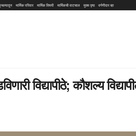
ुंचल्यातून
मार्मिक परिवार
मार्मिक विषयी
मार्मिकची वाटचाल
मुख्य पृष्ठ
वर्गणीदार व्हा
णारी विद्यापीठे; कौशल्य विद्याप