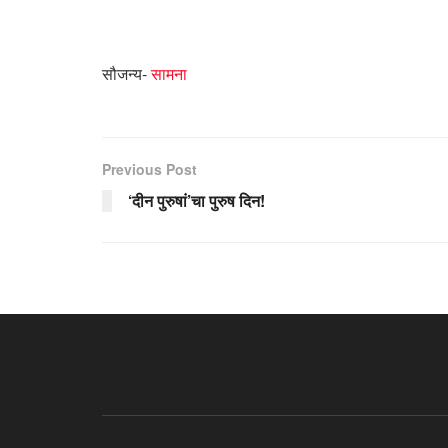
सौजन्य-
सामना
Previous Post
‘दीन पुरुषां’चा पुरुष दिन!