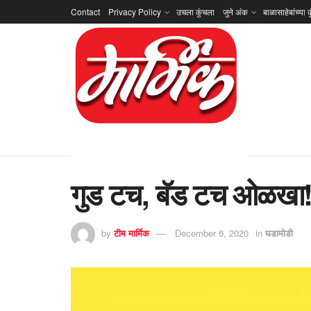
Contact
Privacy Policy
उचला कुंचला
जुने अंक
बाळासाहेबांच्या क
गुड टच, बॅड टच ओळखा! स
by
टीम मार्मिक
December 6, 2020
in
घडामोडी