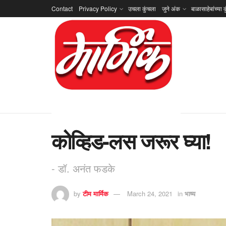
Contact
Privacy Policy
उचला कुंचला
जुने अंक
बाळासाहेबांच्या क
कोव्हिड-लस जरूर घ्या!
- डॉ. अनंत फडके
by
टीम मार्मिक
March 24, 2021
in
भाष्य