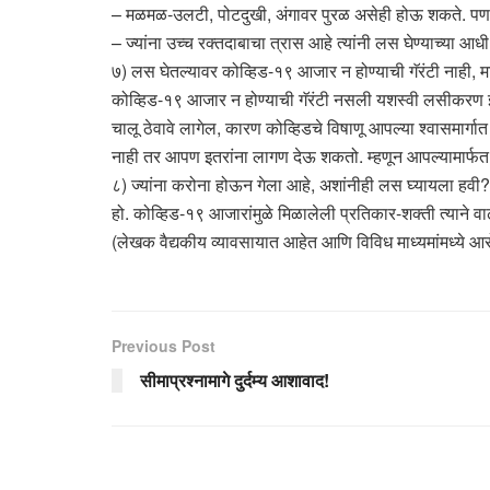
– मळमळ-उलटी, पोटदुखी, अंगावर पुरळ असेही होऊ शकते. पण घ
– ज्यांना उच्च रक्तदाबाचा त्रास आहे त्यांनी लस घेण्याच्या आ
७) लस घेतल्यावर कोव्हिड-१९ आजार न होण्याची गॅरंटी नाही,
कोव्हिड-१९ आजार न होण्याची गॅरंटी नसली यशस्वी लसीकरण झाल
चालू ठेवावे लागेल, कारण कोव्हिडचे विषाणू आपल्या श्वासमार्ग
नाही तर आपण इतरांना लागण देऊ शकतो. म्हणून आपल्यामार्फत इत
८) ज्यांना करोना होऊन गेला आहे, अशांनीही लस घ्यायला हवी?
हो. कोव्हिड-१९ आजारांमुळे मिळालेली प्रतिकार-शक्ती त्याने व
(लेखक वैद्यकीय व्यावसायात आहेत आणि विविध माध्यमांमध्ये
Previous Post
सीमाप्रश्नामागे दुर्दम्य आशावाद!