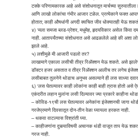
टक्के परिणामकारक आहे असे संशोधनातून मार्चच्या सुरुवातीला 
आणि लाखो लोकांचा गंभीर आजार टळेल. प्रत्येकाने फक्त आपापल
होतात; काही औषधांनी अगदी क्वचित जीव धोक्यातही येऊ शकतो.
४) ‘मला समजा ब्लड-प्रेशर, मधुमेह, हृदयविकार असेल किंवा 
नाही. आतापर्यंतच्या संशोधनात असे आढळलेले आहे की अशा लोक
झाले आहे.
५) लशीमुळे मी आजारी पडलो तर?
लाखामागे एकाला लसीची तीव्र रिअ‍ॅक्शन येऊ शकते. असे झाले
डॉक्टर हजर असतात व तीव्र रिअ‍ॅक्शन आलीच तर लगेच इंजेक्शन इ
लसीबाबत तुलनेने थोडाच अनुभव असल्याने ही लस साध्या दवाखा
६) ‘लस घेतल्यावर काही लोकांना काही बाही त्रास होतो असे 
एकंदरीत लहान मुलांना लसी दिल्यावर ज्या प्रकारे काहीना थो
– कोविड-१९ची लस घेतल्यावर अनेकांना इंजेक्शनची जागा थोडी
गरजेप्रमाणे दिवसातून दोन-तीन वेळा घ्यायला हरकत नाही.
– थकवा वाटल्यास विश्रांती घ्या.
– काहीजणांना दुसर्‍याविषयी अचानक थंडी वाजून ताप येऊ शकतो
गरज नाही.