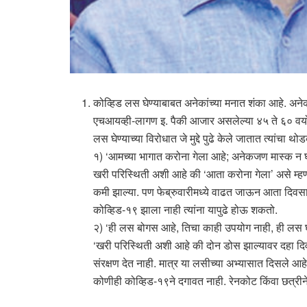
कोव्हिड लस घेण्याबाबत अनेकांच्या मनात शंका आहे. अनेक तज
एचआयव्ही-लागण इ. पैकी आजार असलेल्या ४५ ते ६० वयोगट
लस घेण्याच्या विरोधात जे मुद्दे पुढे केले जातात त्यांचा थ
१) ‘आमच्या भागात करोना गेला आहे; अनेकजण मास्क न घाल
खरी परिस्थिती अशी आहे की ‘आता करोना गेला’ असे म्हणता
कमी झाल्या. पण फेब्रुवारीमध्ये वाढत जाऊन आता दिवसाला १
कोव्हिड-१९ झाला नाही त्यांना यापुढे होऊ शकतो.
२) ‘ही लस बोगस आहे, तिचा काही उपयोग नाही, ही लस घेत
‘खरी परिस्थिती अशी आहे की दोन डोस झाल्यावर दहा दिवस
संरक्षण देत नाही. मात्र या लसीच्या अभ्यासात दिसले
कोणीही कोव्हिड-१९ने दगावत नाही. रेनकोट किंवा छत्रीन