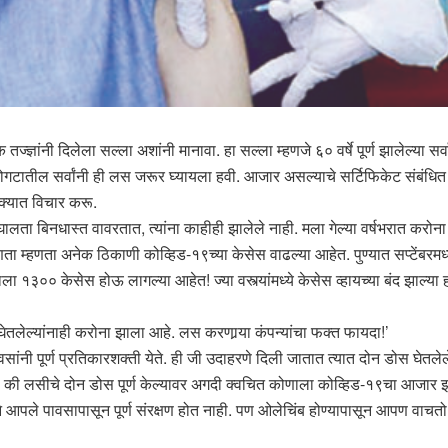
्ज्ञांनी दिलेला सल्ला अशांनी मानावा. हा सल्ला म्हणजे ६० वर्षे पूर्ण झालेल्या सर्
ातील सर्वांनी ही लस जरूर घ्यायला हवी. आजार असल्याचे सर्टिफिकेट संबंधित 
ोडक्यात विचार करू.
ता बिनधास्त वावरतात, त्यांना काहीही झालेले नाही. मला गेल्या वर्षभरात करोना 
 म्हणता अनेक ठिकाणी कोव्हिड-१९च्या केसेस वाढल्या आहेत. पुण्यात सप्टेंबरमध्य
३०० केसेस होऊ लागल्या आहेत! ज्या वस्त्यांमध्ये केसेस व्हायच्या बंद झाल्या होत्
लेल्यांनाही करोना झाला आहे. लस करणार्‍या कंपन्यांचा फक्त फायदा!’
ांनी पूर्ण प्रतिकारशक्ती येते. ही जी उदाहरणे दिली जातात त्यात दोन डोस घेतल
 आहे की लसीचे दोन डोस पूर्ण केल्यावर अगदी क्वचित कोणाला कोव्हिड-१९चा आजा
े आपले पावसापासून पूर्ण संरक्षण होत नाही. पण ओलेचिंब होण्यापासून आपण वाचतो