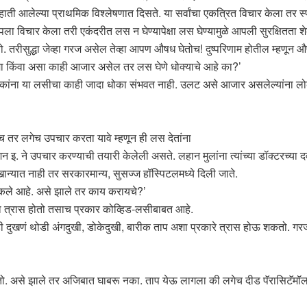
हाती आलेल्या प्राथमिक विश्लेषणात दिसते. या सर्वांचा एकत्रित विचार केला तर 
ा विचार केला तरी एकंदरीत लस न घेण्यापेक्षा लस घेण्यामुळे आपली सुरक्षितता श
 तरीसुद्धा जेव्हा गरज असेल तेव्हा आपण औषध घेतोच! दुष्परिणाम होतील म्हणून
दमा किंवा असा काही आजार असेल तर लस घेणे धोक्याचे आहे का?’
ांना या लसीचा काही जादा धोका संभवत नाही. उलट असे आजार असलेल्यांना लोकां
च तर लगेच उपचार करता यावे म्हणून ही लस देतांना
. ने उपचार करण्याची तयारी केलेली असते. लहान मुलांना त्यांच्या डॉक्टरच्या दव
न्यात नाही तर सरकारमान्य, सुसज्ज हॉस्पिटलमध्ये दिली जाते.
ऐकले आहे. असे झाले तर काय करायचे?’
डा त्रास होतो तसाच प्रकार कोव्हिड-लसीबाबत आहे.
 दुखणं थोडी अंगदुखी, डोकेदुखी, बारीक ताप अशा प्रकारे त्रास होऊ शकतो. गर
. असे झाले तर अजिबात घाबरू नका. ताप येऊ लागला की लगेच दीड पॅरासिटॅमॉलची 