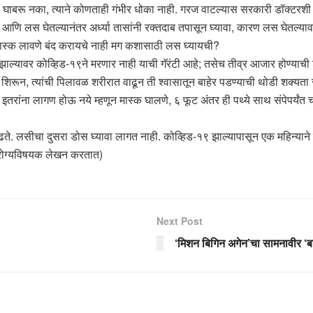
ाबरू नका, त्याने कोणताही गंभीर धोका नाही. गरज वाटल्यास सरकारी डॉक्टरशी स
धी आणि लस घेतल्यानंतर अर्ध्या तासांनी रक्तदाब तपासून घ्यावा, कारण लस घेतल्या
 मास्क लावणे बंद करायचे नाही मग कशासाठी लस घ्यायची?
्यावर कोव्हिड-१९ने मरणार नाही याची गॅरंटी आहे; तसेच तीव्र आजार होण्याची 
ात शिरून, त्यांची पिलावळ शरीरात वाढून ती श्वासातून बाहेर पडण्याची थोडी शक्यत
रांना लागण होऊ नये म्हणून मास्क घालणे, ६ फूट अंतर ही पथ्ये साथ संपेपर्यंत 
ाढते. लसीचा दुसरा डोस घ्यावा लागत नाही. कोव्हिड-१९ झाल्यापासून एक महिन्याने 
 आरोग्यविषयक लेखन करतात)
Next Post
‘मिशन बिगिन अगेन’चा सामनावीर ‘ब