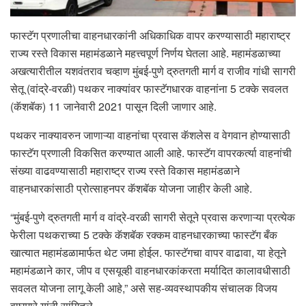
फास्टॅग प्रणालीचा वाहनधारकांनी अधिकाधिक वापर करण्यासाठी महाराष्ट्र
राज्य रस्ते विकास महामंडळाने महत्त्वपूर्ण निर्णय घेतला आहे. महामंडळाच्या
अखत्यारीतील यशवंतराव चव्हाण मुंबई-पुणे द्रुतगती मार्ग व राजीव गांधी सागरी
सेतू (वांद्रे-वरळी) पथकर नाक्यांवर फास्टॅगधारक वाहनांना 5 टक्के सवलत
(कॅशबॅक) 11 जानेवारी 2021 पासून दिली जाणार आहे.
पथकर नाक्यावरुन जाणाऱ्या वाहनांचा प्रवास कॅशलेस व वेगवान होण्यासाठी
फास्टॅग प्रणाली विकसित करण्यात आली आहे. फास्टॅग वापरकर्त्या वाहनांची
संख्या वाढवण्यासाठी महाराष्ट्र राज्य रस्ते विकास महामंडळाने
वाहनधारकांसाठी प्रोत्साहनपर कॅशबॅक योजना जाहीर केली आहे.
“मुंबई-पुणे द्रुतगती मार्ग व वांद्रे-वरळी सागरी सेतूने प्रवास करणाऱ्या प्रत्येक
फेरीला पथकराच्या 5 टक्के कॅशबॅक रक्कम वाहनधारकाच्या फास्टॅग बँक
खात्यात महामंडळामार्फत थेट जमा होईल. फास्टॅगचा वापर वाढावा, या हेतूने
महामंडळाने कार, जीप व एसयूव्ही वाहनधारकांकरता मर्यादित कालावधीसाठी
सवलत योजना लागू केली आहे,” असे सह-व्यवस्थापकीय संचालक विजय
वाघमारे यांनी सांगितले.