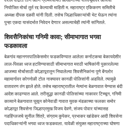
नियोजित मोर्चा तुर्त रद्द केल्याची माहिती म. महाराष्ट्र एकिकरण समितीचे
अध्यक्ष दीपक दळवी यांनी दिली. तसेच जिल्हाधिकाऱ्यांची भेट घेऊन त्यांना
पुन्हा एकदा यासंदर्भात निवेदन देणाार असल्याचेही त्यांनी सांगितले.
शिवसैनिकांचा गनिमी कावा; सीमाभागात भगवा
फडकावला
बेळगांव महानगरपालिकेसमोर फडकविण्यात आलेला कर्नाटकचा बेकायदेशीर
लाल-पिवळा ध्वज हटविण्यासाठी सीमाभागात मराठी भाषिकांनी पुकारलेल्या
आजच्या मोर्चासाठी कोल्हापूरातुन‌ निघालेल्या शिवसैनिकांना पुणे बेंगलोर
महामार्गावर कोगनोळी टोल नाक्यावर कानडी पोलिसांनी अडविले. त्यामुळे
वातावरण तंग झाले होते. तसेच महाराष्ट्रातील नेत्यांना बेळगावात येण्यास बंदी
आदेश काढण्यात आले. तरीसुद्धा कानडी पोलिसांच्या नाकावर टिच्चून, गनिमी
काव्याने बेळगावात घुसून कोनेवाडी गावात युवक मंडळाच्या फलका समोर
कोल्हापूर शिवसेना जिल्हाप्रमुख विजय देवणे, संजय पोवार यांच्यासह
गडहिंग्लजचे सुनील शिंत्रे, संग्राम कुपेकर, प्रभाकर खांडेकर आदी शिवसेना
पदाधिकाऱ्यांनी भगवा ध्वज फडकवला. यावेळी संयुक्त महाराष्ट्राच्या घोषणा