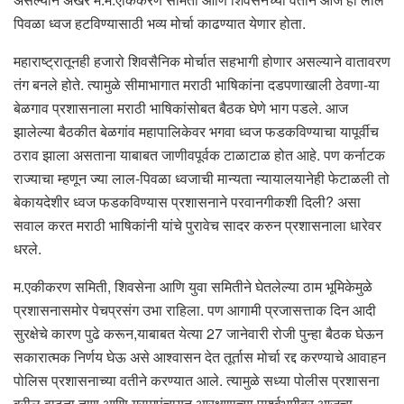
पिवळा ध्वज हटविण्यासाठी भव्य मोर्चा काढण्यात येणार होता.
महाराष्ट्रातूनही हजारो शिवसैनिक मोर्चात सहभागी होणार असल्याने वातावरण
तंग बनले होते. त्यामुळे सीमाभागात मराठी भाषिकांना दडपणाखाली ठेवणा-या
बेळगाव प्रशासनाला मराठी भाषिकांसोबत बैठक घेणे भाग पडले. आज
झालेल्या बैठकीत बेळगांव महापालिकेवर भगवा ध्वज फडकविण्याचा यापूर्वीच
ठराव झाला असताना याबाबत जाणीवपूर्वक टाळाटाळ होत आहे. पण कर्नाटक
राज्याचा म्हणून ज्या लाल-पिवळा ध्वजाची मान्यता न्यायालयानेही फेटाळली तो
बेकायदेशीर ध्वज फडकविण्यास प्रशासनाने परवानगीकशी दिली? असा
सवाल करत मराठी भाषिकांनी यांचे पुरावेच सादर करुन प्रशासनाला धारेवर
धरले.
म.एकीकरण समिती, शिवसेना आणि युवा समितीने घेतलेल्या ठाम भूमिकेमुळे
प्रशासनासमोर पेचप्रसंग उभा राहिला. पण आगामी प्रजासत्ताक दिन आदी
सुरक्षेचे कारण पुढे करून,याबाबत येत्या 27 जानेवारी रोजी पुन्हा बैठक घेऊन
सकारात्मक निर्णय घेऊ असे आश्वासन देत तूर्तास मोर्चा रद्द करण्याचे आवाहन
पोलिस प्रशासनाच्या वतीने करण्यात आले. त्यामुळे सध्या पोलीस प्रशासना
वरील वाढता ताण आणि ग्रामपंचायत आरक्षणाच्या पार्श्वभूमीवर आजचा