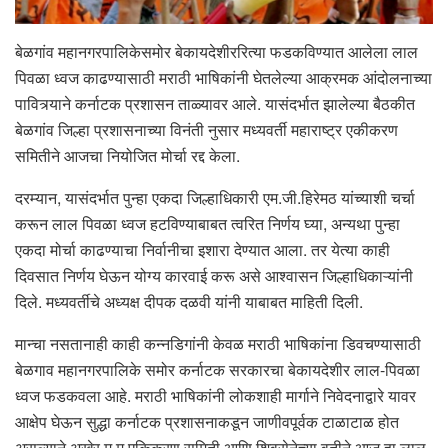
बेळगांव महानगरपालिकेसमोर बेकायदेशीररित्या फडकविण्यात आलेला लाल
पिवळा ध्वज काढण्यासाठी मराठी भाषिकांनी घेतलेल्या आक्रमक आंदोलनाच्या
पावित्र्याने कर्नाटक प्रशासन ताळ्यावर आले. यासंदर्भात झालेल्या बैठकीत
बेळगांव जिल्हा प्रशासनाच्या विनंती नुसार मध्यवर्ती महाराष्ट्र एकीकरण
समितीने आजचा नियोजित मोर्चा रद्द केला.
दरम्यान, यासंदर्भात पुन्हा एकदा जिल्हाधिकारी एम.जी.हिरेमठ यांच्याशी चर्चा
करून लाल पिवळा ध्वज हटविण्याबाबत त्वरित निर्णय घ्या, अन्यथा पुन्हा
एकदा मोर्चा काढण्याचा निर्वानीचा इशारा देण्यात आला. तर येत्या काही
दिवसात निर्णय घेऊन योग्य कारवाई करू असे आश्वासन जिल्हाधिकाऱ्यांनी
दिले. मध्यवर्तीचे अध्यक्ष दीपक दळवी यांनी याबाबत माहिती दिली.
मान्चा नसतानाही काही कन्नडिगांनी केवळ मराठी भाषिकांना डिवचण्यासाठी
बेळगाव महानगरपालिके समोर कर्नाटक सरकारचा बेकायदेशीर लाल-पिवळा
ध्वज फडकवला आहे. मराठी भाषिकांनी लोकशाही मार्गाने निवेदनाद्वारे यावर
आक्षेप घेऊन सुद्धा कर्नाटक प्रशासनाकडून जाणीवपूर्वक टाळाटाळ होत
असल्याने अखेर म.म.एकिकरण समिती आणि शिवसेनेच्या वतीने आज हा लाल