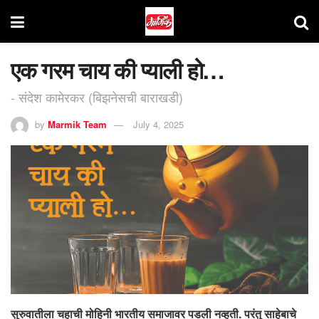
एक गरम चाय की प्याली हो…
- संदेश कामेरकर (बिझनेसची बाराखडी)
by
Marmik Team
July 4, 2025
सुरुवातीला चहाची मोहिनी भारतीय समाजावर पडली नव्हती. परंतु साहेबाचे