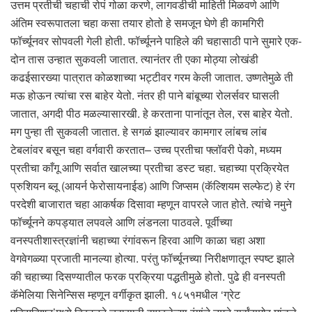
उत्तम प्रतीची चहाची रोपं गोळा करणे, लागवडीची माहिती मिळवणे आणि
अंतिम स्वरूपातला चहा कसा तयार होतो हे समजून घेणे ही कामगिरी
फॉर्च्यूनवर सोपवली गेली होती. फॉर्च्यूनने पाहिले की चहासाठी पाने सुमारे एक-
दोन तास उन्हात सुकवली जातात. त्यानंतर ती एका मोठ्या लोखंडी
कढईसारख्या पात्रात कोळशाच्या भट्टीवर गरम केली जातात. उष्णतेमुळे ती
मऊ होऊन त्यांचा रस बाहेर येतो. नंतर ही पाने बांबूच्या रोलर्सवर घासली
जातात, अगदी पीठ मळल्यासारखी. हे करताना पानांतून तेल, रस बाहेर येतो.
मग पुन्हा ती सुकवली जातात. हे सगळं झाल्यावर कामगार लांबच लांब
टेबलांवर बसून चहा वर्गवारी करतात– उच्च प्रतीचा फ्लॉवरी पेको, मध्यम
प्रतीचा काँगू आणि सर्वात खालच्या प्रतीचा डस्ट चहा. चहाच्या प्रक्रियेत
प्रुशियन ब्लू (आयर्न फेरोसायनाईड) आणि जिप्सम (कॅल्शियम सल्फेट) हे रंग
परदेशी बाजारात चहा आकर्षक दिसावा म्हणून वापरले जात होते. त्यांचे नमुने
फॉर्च्यूनने कपड्यात लपवले आणि लंडनला पाठवले. पूर्वीच्या
वनस्पतीशास्त्रज्ञांनी चहाच्या रंगांवरून हिरवा आणि काळा चहा अशा
वेगवेगळ्या प्रजाती मानल्या होत्या. परंतु फॉर्च्यूनच्या निरीक्षणातून स्पष्ट झाले
की चहाच्या दिसण्यातील फरक प्रक्रिया पद्धतीमुळे होतो. पुढे ही वनस्पती
कॅमेलिया सिनेन्सिस म्हणून वर्गीकृत झाली. १८५१मधील ‘ग्रेट