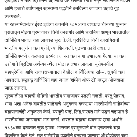
एक्झिबिशन’मध्ये ब्रिटनने चहासाठी वापरलेल्या रंगांचे नमुने सर्वांसमोर मांडले
आणि हजारो वर्षांपासून रहस्यमय पद्धतीने बनविल्या जाणार्‍या चहाचे गूढ
उलगडले.
या रहस्यभेदानंतर ईस्ट इंडिया कंपनीने १८५०च्या दशकात चीनच्या युन्नान
प्रांतातून मोठ्या प्रमाणावर चिनी कारागीर आणि चहाबिया आणून भारतातील
दार्जिलिंग भागात चहा लागवड सुरू केली. प्रशिक्षित चिनी कारागिरांनी
भारतीय मजुरांना चहा प्रक्रिया शिकवली. पुढच्या काही दशकांत
दार्जिलिंगमध्ये जवळपास ४०पेक्षा जास्त चहा बागा उभारल्या गेल्या. या चहा
उद्योगाने ब्रिटिश अर्थव्यवस्थेला मोठा हातभार लावला. युरोपमधील
चहाप्रेमींना आणि राजघराण्यांनाला देखील दार्जिलिंगचा सौम्य, सुगंधी चहा
आवडला. हळूहळू दार्जिलिंग चहा जगात ‘शॅम्पेन ऑफ टी’ म्हणून ओळखला
जाऊ लागला.
सुरुवातीला चहाची मोहिनी भारतीय समाजावर पडली नव्हती. परंतु पेहराव,
भाषा अशा अनेक बाबतीत साहेबाचे अनुकरण करणार्‍या भारतीयांनी साहेबांच्या
चहापानाचंही अनुकरण केलं. घरगुती पन्हं, लिंबू सरबत मागे पडून चहापान हे
भारतीयांच्या जगण्याचा भाग बनलं. भारतात चहाचा व्यवसाय खर्‍या अर्थाने
१८३०च्या दशकात सुरू झाला. भारतात प्रामुख्याने दोन प्रकारचे चहा
विकसित केले गेले, एक पारंपरिक पद्धतीने बनवला जाणारा ऑर्थोडॉक्स चहा.