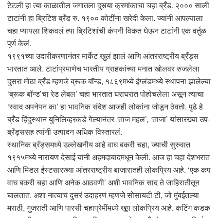
टेटली हा त्या काळातील जगातला दुसर्‍या क्रमांकाचा चहा ब्रँड. २००० साली
टाटांनी हा ब्रिटिश ब्रँड रु. १९०० कोटींना खरेदी केला. ज्यांनी आपल्याला
चहा प्यायला शिकवलं त्या ब्रिटिशांची कंपनी विकत घेऊन टाटांनी एक वर्तुळ
पूर्ण केलं.
१९९१च्या उदारीकरणानंतर मार्केट खुलं झालं आणि आंतरराष्ट्रीय ब्रँड्स
भारतात आले. टाटांप्रमाणेच भारतीय ग्राहकांच्या मनात खोलवर रुजलेला
दुसरा मोठा ब्रँड म्हणजे ब्रूक बॉन्ड, १८६९मध्ये इंग्लंडमध्ये स्थापना झालेल्या
‘ब्रूक बॉन्ड’चा रेड लेबल’ चहा भारतात घराघरात पोहोचलेला असून त्याचा
‘स्वाद अपनेपन का’ हा भावनिक संदेश आजही लोकांना जोडून ठेवतो. पुढे हे
ब्रँड हिंदुस्थान युनिलिव्हरकडे गेल्यानंतर ‘ताज महल’, ‘ताजा’ यांसारख्या उप-
ब्रँड्ससह त्यांनी उत्पादन अधिक विस्तारलं.
स्थानिक ब्रँड्समध्ये उल्लेखनीय आहे वाघ बकरी चहा, ज्याची सुरुवात
१९१५मध्ये नारायण देसाई यांनी अहमदाबादमधून केली. आज हा चहा देशभरात
आणि मिडल ईस्टसारख्या आंतरराष्ट्रीय बाजारातही लोकप्रिय आहे. ‘एक कप
वाघ बकरी चहा आणि अनेक आठवणी’ अशी भावनिक साद ते जाहिरातीतून
घालतात. अशा नात्याचं दुसरं उदाहरणं म्हणजे सोसायटी टी, जो मुंबईतल्या
मराठी, गुजराती आणि पारसी चहाप्रेमींमध्ये खूप लोकप्रिय आहे. कटिंग कडक