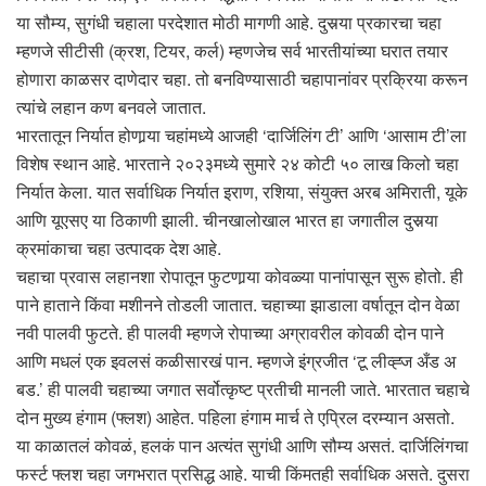
या सौम्य, सुगंधी चहाला परदेशात मोठी मागणी आहे. दुसर्‍या प्रकारचा चहा
म्हणजे सीटीसी (क्रश, टियर, कर्ल) म्हणजेच सर्व भारतीयांच्या घरात तयार
होणारा काळसर दाणेदार चहा. तो बनविण्यासाठी चहापानांवर प्रक्रिया करून
त्यांचे लहान कण बनवले जातात.
भारतातून निर्यात होणार्‍या चहांमध्ये आजही ‘दार्जिलिंग टी’ आणि ‘आसाम टी’ला
विशेष स्थान आहे. भारताने २०२३मध्ये सुमारे २४ कोटी ५० लाख किलो चहा
निर्यात केला. यात सर्वाधिक निर्यात इराण, रशिया, संयुक्त अरब अमिराती, यूके
आणि यूएसए या ठिकाणी झाली. चीनखालोखाल भारत हा जगातील दुसर्‍या
क्रमांकाचा चहा उत्पादक देश आहे.
चहाचा प्रवास लहानशा रोपातून फुटणार्‍या कोवळ्या पानांपासून सुरू होतो. ही
पाने हाताने किंवा मशीनने तोडली जातात. चहाच्या झाडाला वर्षातून दोन वेळा
नवी पालवी फुटते. ही पालवी म्हणजे रोपाच्या अग्रावरील कोवळी दोन पाने
आणि मधलं एक इवलसं कळीसारखं पान. म्हणजे इंग्रजीत ‘टू लीव्ह्ज अँड अ
बड.’ ही पालवी चहाच्या जगात सर्वोत्कृष्ट प्रतीची मानली जाते. भारतात चहाचे
दोन मुख्य हंगाम (फ्लश) आहेत. पहिला हंगाम मार्च ते एप्रिल दरम्यान असतो.
या काळातलं कोवळं, हलकं पान अत्यंत सुगंधी आणि सौम्य असतं. दार्जिलिंगचा
फर्स्ट फ्लश चहा जगभरात प्रसिद्ध आहे. याची किंमतही सर्वाधिक असते. दुसरा