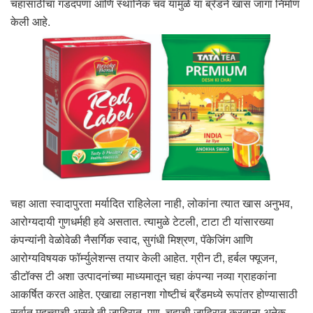
चहासाठीचा गडदपणा आणि स्थानिक चव यामुळे या ब्रँडने खास जागा निर्माण
केली आहे.
चहा आता स्वादापुरता मर्यादित राहिलेला नाही, लोकांना त्यात खास अनुभव,
आरोग्यदायी गुणधर्मही हवे असतात. त्यामुळे टेटली, टाटा टी यांसारख्या
कंपन्यांनी वेळोवेळी नैसर्गिक स्वाद, सुगंधी मिश्रण, पॅकेजिंग आणि
आरोग्यविषयक फॉर्म्युलेशन्स तयार केली आहेत. ग्रीन टी, हर्बल फ्यूजन,
डीटॉक्स टी अशा उत्पादनांच्या माध्यमातून चहा कंपन्या नव्या ग्राहकांना
आकर्षित करत आहेत. एखाद्या लहानशा गोष्टीचं ब्रँडमध्ये रूपांतर होण्यासाठी
सर्वात महत्त्वाची असते ती जाहिरात. पण, चहाची जाहिरात करताना अनेक