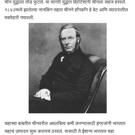
चीन युद्धाला तोंड फुटले. या सागरी युद्धात ब्रिटिशांनी चीनला सहज हरवले.
१८४२मध्ये झालेल्या नानकिंग तहात चीनने हाँगकाँग हे बेट आणि व्यापारातील
मक्तेदारी गमावली.
चहाच्या बाबतीत चीनवरील अवलंबित्व कमी करण्यासाठी इंग्रजांनी भारतात
चहाचं उत्पादन सुरू करायचं ठरवलं. यासाठी ते ईशान्य भारतात चहा