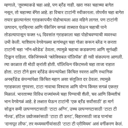
म्हणाले, ‘तुमच्याकडे चहा आहे, पण ब्रँड नाही. खरा नफा चहाच्या बागेत
नसून, तो चहाच्या बॅगेत आहे. हा विचार टाटांनी स्वीकारला. तोपर्यंत चहा बागेत
तयार झाल्यानंतर ग्राहकापर्यंत पोहोचायला आठ महिने लागत. पण टाटांनी
उत्पादन, प्रक्रिया आणि पॅकेजिंग सगळं ताब्यात घेऊन चहाची पाने
तोडल्यापासून फक्त १६ दिवसांत ग्राहकाला चहा पोहोचवण्याची व्यवस्था
उभी केली. याशिवाय वेगवेगळ्या बागांमधून चहा गोळा करून ब्लेंड न करता
टाटांनी चहा ‘नॉन-ब्लेंडेड’ ठेवला, त्यामुळे चहाचा कडकपणा आणि सुगंधही
टिकून राहिला. पॅकेजिंगमध्ये ‘फ्लेक्सिबल पॉलिपॅक’ ही नवी संकल्पना आणली.
त्या काळात ती मोठी क्रांती होती. पॉलिथिन पॅकेटमध्ये चहा ताजा राहात
होता. टाटा टीने इतर ब्रँडेड कंपन्यांपेक्षा किंचित स्वस्त आणि स्थानिक
अनब्रँडेड कंपन्यांपेक्षा किंचित महाग असा संतुलित दर ठेवला. त्यामुळे
ग्राहकाला गुणवत्ता, टाटा नावाचा विश्वास आणि योग्य किंमत सगळं एकत्र
मिळालं. भारताच्या विविध राज्यांमध्ये चहा पिण्याची शैली, चव आणि किंमतीचं
भान वेगवेगळं आहे. हे लक्षात घेऊन टाटांनी ‘एक ब्रँड सर्वांसाठी’ हा मार्ग
सोडून कमी उत्पन्नगटासाठी ‘टाटा अग्नि’, उच्च उत्पन्नगटासाठी ‘टाटा टी
गोल्ड’, हॉटेल उद्योजकांसाठी ‘टाटा टी डस्ट’, बिहारसाठी जाड पानांचा
‘दानापूर लीफ’, तर मध्यमवर्गीयांसाठी ‘टाटा टी प्रीमियम’ असं वर्गीकरण केलं.