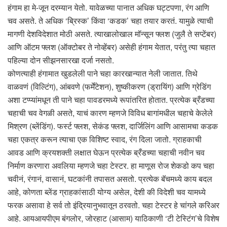
हंगाम हा मे-जून दरम्यान येतो. यावेळच्या पानात अधिक घट्टपणा, रंग आणि
चव असते. ते अधिक ‘ब्रिस्क’ किंवा ‘कडक’ चहा तयार करतं. यामुळे त्याची
मागणी देशविदेशात मोठी असते. त्याखालोखाल मॉन्सून फ्लश (जुलै ते सप्टेंबर)
आणि ऑटम फ्लश (ऑक्टोबर ते नोव्हेंबर) असेही हंगाम येतात, परंतु त्या चहात
पहिल्या दोन सीझनसारखा दर्जा नसतो.
कोणत्याही हंगामात खुडलेली पाने चहा कारखान्यात नेली जातात. तिथे
वाळवणं (विल्टिंग), आंबवणे (फर्मेंटेशन), शुष्कीकरण (ड्रायिंग) आणि ग्रेडिंग
अशा टप्प्यांमधून ती पाने चहा पावडरमध्ये रूपांतरित होतात. प्रत्येक ब्रँडच्या
चहाची चव वेगळी असते, याचं कारण म्हणजे विविध बागांमधील चहाचे केलेले
मिश्रण (ब्लेंडिंग). फर्स्ट फ्लश, सेकंड फ्लश, दार्जिलिंग आणि आसामचा कडक
चहा एकत्र करून त्याचा एक विशिष्ट स्वाद, रंग दिला जातो. ग्राहकाची
आवड आणि क्रयशक्ती लक्षात घेऊन प्रत्येक ब्रँडच्या चहाची नवीन चव
निर्माण करणारा अवलिया म्हणजे चहा टेस्टर. हा माणूस रोज शेकडो कप चहा
चवीनं, रंगानं, वासानं, घटकांनी तपासत असतो. प्रत्येक बॅचमध्ये काय बदल
आहे, कोणता ब्लेंड ग्राहकांसाठी योग्य असेल, देशी की विदेशी चव यामध्ये
फरक असावा हे सर्व तो इंद्रियानुभवातून ठरवतो. चहा टेस्टर हे चांगले करिअर
आहे. आयआयपीएम बंगलोर, जोरहाट (आसाम) याठिकाणी ‘टी टेस्टिंग’चे विशेष