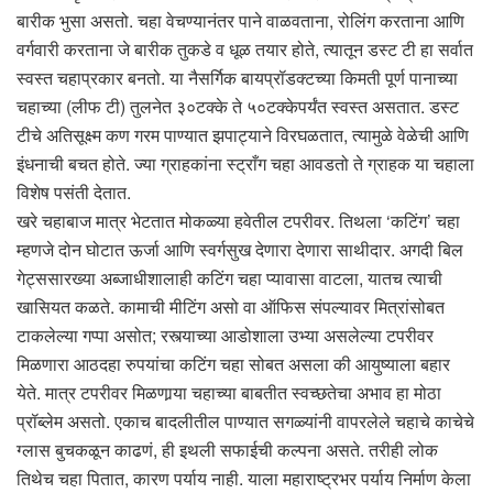
बारीक भुसा असतो. चहा वेचण्यानंतर पाने वाळवताना, रोलिंग करताना आणि
वर्गवारी करताना जे बारीक तुकडे व धूळ तयार होते, त्यातून डस्ट टी हा सर्वात
स्वस्त चहाप्रकार बनतो. या नैसर्गिक बायप्रॉडक्टच्या किमती पूर्ण पानाच्या
चहाच्या (लीफ टी) तुलनेत ३०टक्के ते ५०टक्केपर्यंत स्वस्त असतात. डस्ट
टीचे अतिसूक्ष्म कण गरम पाण्यात झपाट्याने विरघळतात, त्यामुळे वेळेची आणि
इंधनाची बचत होते. ज्या ग्राहकांना स्ट्राँग चहा आवडतो ते ग्राहक या चहाला
विशेष पसंती देतात.
खरे चहाबाज मात्र भेटतात मोकळ्या हवेतील टपरीवर. तिथला ‘कटिंग’ चहा
म्हणजे दोन घोटात ऊर्जा आणि स्वर्गसुख देणारा देणारा साथीदार. अगदी बिल
गेट्ससारख्या अब्जाधीशालाही कटिंग चहा प्यावासा वाटला, यातच त्याची
खासियत कळते. कामाची मीटिंग असो वा ऑफिस संपल्यावर मित्रांसोबत
टाकलेल्या गप्पा असोत; रस्त्याच्या आडोशाला उभ्या असलेल्या टपरीवर
मिळणारा आठदहा रुपयांचा कटिंग चहा सोबत असला की आयुष्याला बहार
येते. मात्र टपरीवर मिळणार्‍या चहाच्या बाबतीत स्वच्छतेचा अभाव हा मोठा
प्रॉब्लेम असतो. एकाच बादलीतील पाण्यात सगळ्यांनी वापरलेले चहाचे काचेचे
ग्लास बुचकळून काढणं, ही इथली सफाईची कल्पना असते. तरीही लोक
तिथेच चहा पितात, कारण पर्याय नाही. याला महाराष्ट्रभर पर्याय निर्माण केला