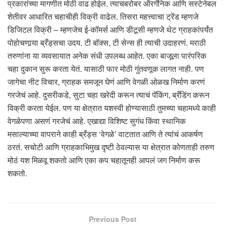
प्रकारांच्या मागणीत मोठी वाढ होईल. त्याचबरोबर ऑरगॅनिक आणि सस्टेनेबल
शेतीवर आधारित चहाचीही विक्री वाढेल. तिसरा महत्त्वाचा ट्रेंड म्हणजे
डिजिटल विक्री – म्हणजेच ई-कॉमर्स आणि डीटूसी म्हणजे थेट ग्राहकांपर्यंत
पोहोचणार्‍या ब्रँड्सचा उदय. टी बॉक्स, टी सेन्स ही त्याची उदाहरणं. मराठी
तरुणांना या व्यवसायात अनेक संधी उपलब्ध आहेत. एका बाजूला पारंपरिक
चहा दुकान सुरू करता येतं. यासाठी फार मोठी गुंतवणूक लागत नाही. पण
जागेचा नीट विचार, ग्राहक समजून घेणं आणि वेगळी ओळख निर्माण करणं
गरजेचं आहे. दुसरीकडे, सुटा चहा खरेदी करून त्याचं पॅकिंग, ब्रँडिंग करून
विक्री करता येईल. पण या क्षेत्रात यशस्वी होण्यासाठी तुमच्या चहामध्ये काही
वेगळेपणा असणं गरजेचं आहे. एखाद्या विशिष्ट सुगंध किंवा स्थानिक
मसाल्याच्या वापराने काही ब्रँड्स ‘वेगळे’ वाटतात आणि ते त्यांचं आकर्षण
ठरतं. सचोटी आणि ग्राहकाभिमुख दृष्टी ठेवल्यास या क्षेत्रात कोणताही तरुण
मोठं यश मिळवू शकतो आणि एका कप चहातूनही आपलं जग निर्माण करू
शकतो.
Previous Post