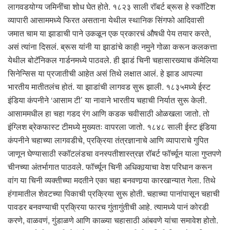
लागवडयोग्य जमिनींचा शोध घेत होते. १८२३ साली रॉबर्ट ब्रूस हे स्कॉटिश
व्यापारी आसाममध्ये फिरत असताना येथील स्थानिक सिंगफो आदिवासी
जमात चाम या झाडाची पाने उकळून एक प्रकारचं औषधी पेय तयार करते,
असं त्यांना दिसलं. ब्रूस यांनी या झाडांचे काही नमुने गोळा करून कलकत्ता
येथील बोटॅनिकल गार्डनमध्ये पाठवले. ही झाडं चिनी चहासारख्याच कॅमेलिया
सिनेन्सिस या प्रजातीची आहेत असं तिथे लक्षात आलं. हे झाड आपल्या
भारतीय मातीतलंच होतं. या झाडांची लागवड सुरू झाली. १८३५मध्ये ईस्ट
इंडिया कंपनीने ‘आसाम टी’ या नावाने भारतीय चहाची निर्यात सुरू केली.
आसाममधील हा चहा गडद रंग आणि कडक चवीसाठी ओळखला जातो. तो
इंग्लिश ब्रेकफास्ट टीमध्ये मुख्यतः वापरला जातो. १८४८ साली ईस्ट इंडिया
कंपनीने चहाच्या लागवडीचे, प्रक्रिया तंत्रज्ञानाचे आणि व्यापाराचे गुपित
जाणून घेण्यासाठी स्कॉटलंडचा वनस्पतीशास्त्रज्ञ रॉबर्ट फॉर्च्यून याला गुप्तपणे
चीनच्या अंतर्भागात पाठवले. फॉर्च्यून चिनी अधिकार्‍याचा वेश परिधान करून
वांग या चिनी व्यक्तीच्या मदतीने एका चहा बनवणार्‍या कारखान्यात गेला. तिथे
हंगामातील शेवटच्या पिकाची प्रक्रिया सुरू होती. चहाच्या पानांपासून चहाची
पावडर बनवण्याची प्रक्रिया फारच गुंतागुंतीची आहे. त्यामध्ये पानं कोरडी
करणे, वाळवणं, गुंडाळणे आणि काळ्या चहासाठी आंबवणे यांचा समावेश होतो.