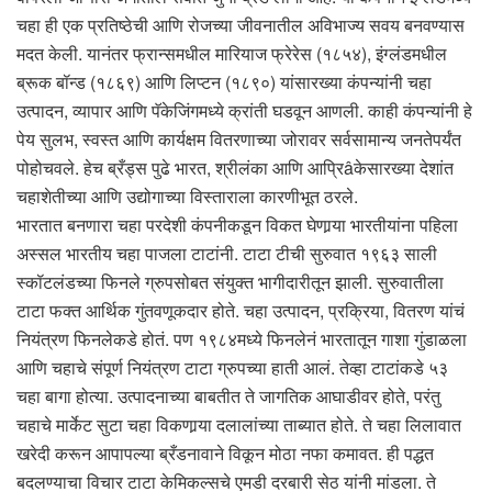
चहा ही एक प्रतिष्ठेची आणि रोजच्या जीवनातील अविभाज्य सवय बनवण्यास
मदत केली. यानंतर फ्रान्समधील मारियाज फ्रेरेस (१८५४), इंग्लंडमधील
ब्रूक बॉन्ड (१८६९) आणि लिप्टन (१८९०) यांसारख्या कंपन्यांनी चहा
उत्पादन, व्यापार आणि पॅकेजिंगमध्ये क्रांती घडवून आणली. काही कंपन्यांनी हे
पेय सुलभ, स्वस्त आणि कार्यक्षम वितरणाच्या जोरावर सर्वसामान्य जनतेपर्यंत
पोहोचवले. हेच ब्रँड्स पुढे भारत, श्रीलंका आणि आप्रिâकेसारख्या देशांत
चहाशेतीच्या आणि उद्योगाच्या विस्ताराला कारणीभूत ठरले.
भारतात बनणारा चहा परदेशी कंपनीकडून विकत घेणार्‍या भारतीयांना पहिला
अस्सल भारतीय चहा पाजला टाटांनी. टाटा टीची सुरुवात १९६३ साली
स्कॉटलंडच्या फिनले ग्रुपसोबत संयुक्त भागीदारीतून झाली. सुरुवातीला
टाटा फक्त आर्थिक गुंतवणूकदार होते. चहा उत्पादन, प्रक्रिया, वितरण यांचं
नियंत्रण फिनलेकडे होतं. पण १९८४मध्ये फिनलेनं भारतातून गाशा गुंडाळला
आणि चहाचे संपूर्ण नियंत्रण टाटा ग्रुपच्या हाती आलं. तेव्हा टाटांकडे ५३
चहा बागा होत्या. उत्पादनाच्या बाबतीत ते जागतिक आघाडीवर होते, परंतु
चहाचे मार्केट सुटा चहा विकणार्‍या दलालांच्या ताब्यात होते. ते चहा लिलावात
खरेदी करून आपापल्या ब्रँडनावाने विकून मोठा नफा कमावत. ही पद्धत
बदलण्याचा विचार टाटा केमिकल्सचे एमडी दरबारी सेठ यांनी मांडला. ते