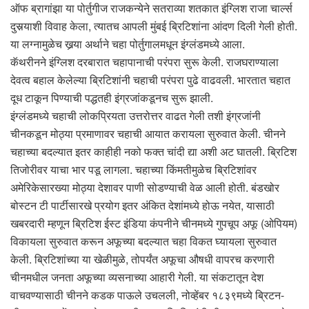
ऑफ ब्रागांझा या पोर्तुगीज राजकन्येने सतराव्या शतकात इंग्लिश राजा चार्ल्स
दुसर्‍याशी विवाह केला, त्यातच आपली मुंबई ब्रिटिशांना आंदण दिली गेली होती.
या लग्नामुळेच खर्‍या अर्थाने चहा पोर्तुगालमधून इंग्लंडमध्ये आला.
कॅथरीनने इंग्लिश दरबारात चहापानाची परंपरा सुरू केली. राजघराण्याला
देवत्व बहाल केलेल्या ब्रिटिशांनी चहाची परंपरा पुढे वाढवली. भारतात चहात
दूध टाकून पिण्याची पद्धतही इंग्रजांकडूनच सुरू झाली.
इंग्लंडमध्ये चहाची लोकप्रियता उत्तरोत्तर वाढत गेली तशी इंग्रजांनी
चीनकडून मोठ्या प्रमाणावर चहाची आयात करायला सुरुवात केली. चीनने
चहाच्या बदल्यात इतर काहीही नको फक्त चांदी द्या अशी अट घातली. ब्रिटिश
तिजोरीवर याचा भार पडू लागला. चहाच्या किंमतीमुळेच ब्रिटिशांवर
अमेरिकेसारख्या मोठ्या देशावर पाणी सोडण्याची वेळ आली होती. बंडखोर
बोस्टन टी पार्टीसारखे प्रयोग इतर अंकित देशांमध्ये होऊ नयेत, यासाठी
खबरदारी म्हणून ब्रिटिश ईस्ट इंडिया कंपनीने चीनमध्ये गुपचूप अफू (ओपियम)
विकायला सुरुवात करून अफूच्या बदल्यात चहा विकत घ्यायला सुरुवात
केली. ब्रिटिशांच्या या खेळीमुळे, तोपर्यंत अफूचा औषधी वापरच करणारी
चीनमधील जनता अफूच्या व्यसनाच्या आहारी गेली. या संकटातून देश
वाचवण्यासाठी चीनने कडक पाऊले उचलली, नोव्हेंबर १८३९मध्ये ब्रिटन-