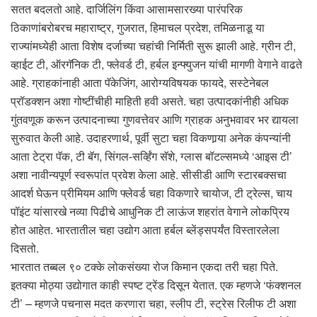
सतत बदलतो आहे. दार्जिलिंग किंवा आसामसारख्या पारंपरिक
ठिकाणांबरोबरच महाराष्ट्र, गुजरात, हिमाचल प्रदेश, तमिळनाडू या
राज्यांमध्येही आता विशेष दर्जाच्या चहांची निर्मिती सुरू झाली आहे. ग्रीन टी,
व्हाईट टी, ऑरगॅनिक टी, फ्लेवर्ड टी, हर्बल इन्फ्युजन यांची मागणी वेगाने वाढते
आहे. ग्राहकांनाही आता पॅकेजिंग, आरोग्यविषयक फायदे, सस्टेनेबल
प्रॉडक्शन अशा गोष्टींचीही माहिती हवी असते. चहा उत्पादकांनीही अधिक
गुंतवणूक करून उत्पादनाच्या गुणवत्तेवर आणि ग्राहक अनुभवावर भर द्यायला
सुरुवात केली आहे. उदाहरणार्थ, पूर्वी सुटा चहा विकणार्‍या अनेक कंपन्यांनी
आता टेट्रा पॅक, टी बॅग, सिंगल-सर्व्हिंग सॅशे, ग्लास बॉटल्समध्ये ‘आइस टी’
अशा नावीन्यपूर्ण स्वरूपांत प्रवेश केला आहे. सीसीडी आणि स्टारबक्सचा
आदर्श घेऊन प्रीमियम आणि फ्लेवर्ड चहा विकणारे चायोज, टी ट्रेल्स, चाय
पॉइंट यांसारखे नव्या पिढीचे आधुनिक टी लाऊंज शहरांत वेगाने लोकप्रिय
होत आहेत. भारतातील चहा उद्योग आता हर्बल ब्लेंड्सपर्यंत विस्तारलेला
दिसतो.
भारतात तब्बल ९० टक्के लोकसंख्या रोज किमान एकदा तरी चहा पिते.
इतक्या मोठ्या उद्योगात काही स्पष्ट ट्रेंड दिसून येतात. एक म्हणजे ‘फंक्शनल
टी’ – म्हणजे पचनास मदत करणारा चहा, स्लीप टी, स्ट्रेस रिलीफ टी अशा