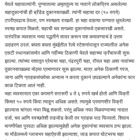
येवले चहावाल्यांनी. पुण्यातल्या अमृततुल्य या नावाने लोकप्रिय असलेल्या
चहादुकानांची ही ब्रँडेड दुकानसाखळी. त्यांनी चहाचा दर (१० रुपये)
टपरीएवढाच ठेवला, पण स्वच्छता राखली. हा चहा वाहत्या पाण्यात धुतलेल्या
स्वच्छ कपात मिळतो. चहाची चव सगळ्या दुकानांमध्ये एकसारखी असते.
पारंपरिक व्यवसाय नव्या पद्धतीने सादर करून यश कमावण्याचं हे उत्तम
उदाहरण ठरलं. बघता बघता मुंबईतील रेल्वे स्टेशनांपासून राज्यातील अनेक
एसटी स्थानकांसमोर आणि गर्दीच्या ठिकाणी येवले चहाच्या फ्रँचायजी सुरू
झाल्या. त्यांच्या यशातून प्रेमाचा चहा, पंढरपुरी चहा, रॉयल चहा अशा नावांच्या
दुकानसाखळ्या मोठ्या प्रमाणावर सुरू झाल्या. मात्र अनेक ठिकाणी गरज,
जागा आणि ग्राहकसंख्येचा अभ्यास न करता दुकानं उघडल्याने अनेकांना फार
काळ टिकता आलं नाही.
चहा व्यवसायात एका कपमागे सरासरी ४ ते ६ रुपये खर्च होतो आणि विक्री
किंमत १० रुपये किंवा त्याहून अधिक असते. त्यामुळे प्रमाणशीर विक्री
झाल्यास चांगला नफा मिळू शकतो. परंतु अधिक नफा मिळवण्याच्या नादात
दर्जा, चव आणि स्वच्छतेशी तडजोड केली तर ग्राहक पाठ फिरवतो. शिवाय
मागणीपेक्षा पुरवठा अधिक झाल्यामुळेही अनेक दुकानांचा व्यवसाय ठप्प झाला.
या मॉडेलमध्ये ग्लासभर चहाऐवजी इवल्याशा, जाड कपात घोटभरच चहा