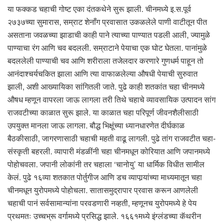
या फक्कड चहाची गोष्ट एका दंतकथेने सुरू झाली. चीनमध्ये इ.स.पूर्व
२७३७च्या सुमारास, सम्राट शेनाँग प्रवासात उकळलेले पाणी वाटीतून पीत
असताना जवळच्या झाडाची काही पाने त्याच्या पाण्यात पडली आली, ज्यामुळे
पाण्याचा रंग आणि चव बदलली. सम्राटाने पेयाचा एक घोट घेतला. पानांमुळे
बदललेली पाण्याची चव आणि शरीराला तजेलदार करणारे गुणधर्म पाहून तो
आनंदाश्चर्यचकित झाला आणि त्या वाफाळलेल्या औषधी पेयाची सुरुवात
झाली, अशी आख्यायिका सांगितली जाते. पुढे काही शतकांत चहा चीनमध्ये
औषध म्हणून वापरला जाऊ लागला तरी तिथे चहाचे व्यावसायिक उत्पादन सांग
राजवटीच्या काळात सुरू झाले. या काळात चहा परिपूर्ण जीवनशैलीसाठी
उपयुक्त मानला जाऊ लागला. बौद्ध भिक्षूंच्या ध्यानधारणेत दीर्घकाळ
बैठकीसाठी, जागरणासाठी चहाची महती वाढू लागली. पुढे तांग राजवटीत चहा-
संस्कृती बहरली. व्यापारी मंडळींनी चहा चीनमधून कोरियात आणि जपानमध्ये
पोहोचवला. जपानी लोकांनी तर चहाला ‘चानोयु’ या धार्मिक विधीत सामील
केलं. पुढे १६व्या शतकात पोर्तुगीज आणि डच व्यापार्‍यांच्या माध्यमातून चहा
चीनमधून युरोपमध्ये पोहोचला. सातासमुद्रापार प्रवास करून आणलेली
चहाची पानं सर्वसामान्यांना परवडणारी नव्हती, म्हणूनच युरोपमध्ये हे पेय
प्रथमतः उच्चभ्रू वर्गामध्ये प्रसिद्ध झाले. १६६१मध्ये इंग्लंडच्या कॅथरीन