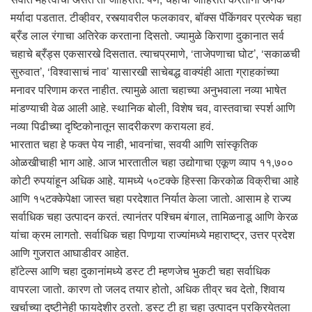
मर्यादा पडतात. टीव्हीवर, रस्त्यावरील फलकावर, बॉक्स पॅकिंगवर प्रत्येक चहा
ब्रँड लाल रंगाचा अतिरेक करताना दिसतो. ज्यामुळे किराणा दुकानात सर्व
चहाचे ब्रँड्स एकसारखे दिसतात. त्याचप्रमाणे, ‘ताजेपणाचा घोट’, ‘सकाळची
सुरुवात’, ‘विश्वासाचं नाव’ यासारखी साचेबद्ध वाक्यंही आता ग्राहकांच्या
मनावर परिणाम करत नाहीत. त्यामुळे आता चहाच्या अनुभवाला नव्या भाषेत
मांडण्याची वेळ आली आहे. स्थानिक बोली, विशेष चव, वास्तवाचा स्पर्श आणि
नव्या पिढीच्या दृष्टिकोनातून सादरीकरण करायला हवं.
भारतात चहा हे फक्त पेय नाही, भावनांचा, सवयी आणि सांस्कृतिक
ओळखीचाही भाग आहे. आज भारतातील चहा उद्योगाचा एकूण व्याप ११,७००
कोटी रुपयांहून अधिक आहे. यामध्ये ५०टक्के हिस्सा किरकोळ विक्रीचा आहे
आणि १५टक्केपेक्षा जास्त चहा परदेशात निर्यात केला जातो. आसाम हे राज्य
सर्वाधिक चहा उत्पादन करतं. त्यानंतर पश्चिम बंगाल, तामिळनाडू आणि केरळ
यांचा क्रम लागतो. सर्वाधिक चहा पिणार्‍या राज्यांमध्ये महाराष्ट्र, उत्तर प्रदेश
आणि गुजरात आघाडीवर आहेत.
हॉटेल्स आणि चहा दुकानांमध्ये डस्ट टी म्हणजेच भुकटी चहा सर्वाधिक
वापरला जातो. कारण तो जलद तयार होतो, अधिक तीव्र चव देतो, शिवाय
खर्चाच्या दृष्टीनेही फायदेशीर ठरतो. डस्ट टी हा चहा उत्पादन प्रक्रियेतला