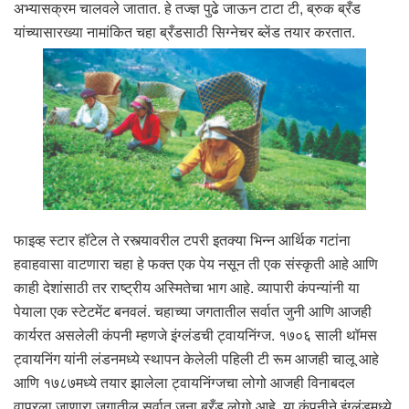
अभ्यासक्रम चालवले जातात. हे तज्ज्ञ पुढे जाऊन टाटा टी, ब्रुक ब्रँड
यांच्यासारख्या नामांकित चहा ब्रँडसाठी सिग्नेचर ब्लेंड तयार करतात.
फाइव्ह स्टार हॉटेल ते रस्त्यावरील टपरी इतक्या भिन्न आर्थिक गटांना
हवाहवासा वाटणारा चहा हे फक्त एक पेय नसून ती एक संस्कृती आहे आणि
काही देशांसाठी तर राष्ट्रीय अस्मितेचा भाग आहे. व्यापारी कंपन्यांनी या
पेयाला एक स्टेटमेंट बनवलं. चहाच्या जगतातील सर्वात जुनी आणि आजही
कार्यरत असलेली कंपनी म्हणजे इंग्लंडची ट्वायनिंग्ज. १७०६ साली थॉमस
ट्वायनिंग यांनी लंडनमध्ये स्थापन केलेली पहिली टी रूम आजही चालू आहे
आणि १७८७मध्ये तयार झालेला ट्वायनिंग्जचा लोगो आजही विनाबदल
वापरला जाणारा जगातील सर्वात जुना ब्रँड लोगो आहे. या कंपनीने इंग्लंडमध्ये