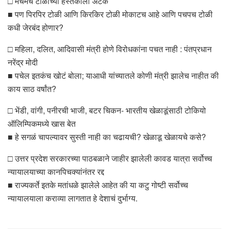
□ मचमच टोळीच्या हस्तकाला अटक
■ पण पिरपिर टोळी आणि किरकिर टोळी मोकाटच आहे आणि पचपच टोळी
कधी जेरबंद होणार?
□ महिला, दलित, आदिवासी मंत्री होणे विरोधकांना पचत नाही : पंतप्रधान
नरेंद्र मोदी
■ पचेल इतकंच खोटं बोला; याआधी यांच्यातले कोणी मंत्री झालेच नाहीत की
काय साठ वर्षांत?
□ भेंडी, वांगी, पनीरची भाजी, बटर चिकन- भारतीय खेळाडूंसाठी टोकियो
ऑलिम्पिकमध्ये खास बेत
■ हे सगळं चापल्यावर सुस्ती नाही का चढायची? खेळाडू खेळायचे कसे?
□ उत्तर प्रदेश सरकारच्या पाठबळाने जाहीर झालेली कावड यात्रा सर्वोच्च
न्यायालयाच्या कानपिचक्यांनंतर रद्द
■ राज्यकर्ते इतके मतांधळे झालेले आहेत की या कटु गोष्टी सर्वोच्च
न्यायालयाला कराव्या लागतात हे देशाचं दुर्भाग्य.