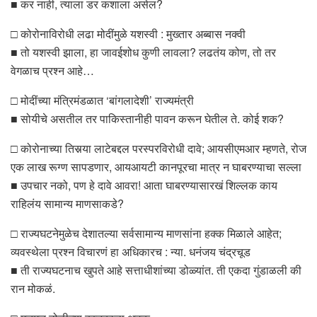
■ कर नाही, त्याला डर कशाला असेल?
□ कोरोनाविरोधी लढा मोदींमुळे यशस्वी : मुख्तार अब्बास नक्वी
■ तो यशस्वी झाला, हा जावईशोध कुणी लावला? लढतंय कोण, तो तर
वेगळाच प्रश्न आहे…
□ मोदींच्या मंत्रिमंडळात ‘बांगलादेशी’ राज्यमंत्री
■ सोयीचे असतील तर पाकिस्तानीही पावन करून घेतील ते. कोई शक?
□ कोरोनाच्या तिसर्‍या लाटेबद्दल परस्परविरोधी दावे; आयसीएमआर म्हणते, रोज
एक लाख रूग्ण सापडणार, आयआयटी कानपूरचा मात्र न घाबरण्याचा सल्ला
■ उपचार नको, पण हे दावे आवरा! आता घाबरण्यासारखं शिल्लक काय
राहिलंय सामान्य माणसाकडे?
□ राज्यघटनेमुळेच देशातल्या सर्वसामान्य माणसांना हक्क मिळाले आहेत;
व्यवस्थेला प्रश्न विचारणं हा अधिकारच : न्या. धनंजय चंद्रचूड
■ ती राज्यघटनाच खुपते आहे सत्ताधीशांच्या डोळ्यांत. ती एकदा गुंडाळली की
रान मोकळं.