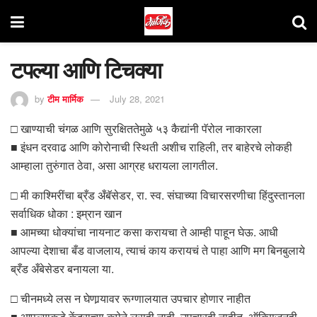
टपल्या आणि टिचक्या
by
टीम मार्मिक
July 28, 2021
□ खाण्याची चंगळ आणि सुरक्षिततेमुळे ५३ कैद्यांनी पॅरोल नाकारला
■ इंधन दरवाढ आणि कोरोनाची स्थिती अशीच राहिली, तर बाहेरचे लोकही
आम्हाला तुरुंगात ठेवा, असा आग्रह धरायला लागतील.
□ मी काश्मिरींचा ब्रँड अँबॅसेडर, रा. स्व. संघाच्या विचारसरणीचा हिंदुस्तानला
सर्वाधिक धोका : इम्रान खान
■ आमच्या धोक्यांचा नायनाट कसा करायचा ते आम्ही पाहून घेऊ. आधी
आपल्या देशाचा बँड वाजलाय, त्याचं काय करायचं ते पाहा आणि मग बिनबुलाये
ब्रँड अँबेसेडर बनायला या.
□ चीनमध्ये लस न घेणार्‍यावर रूग्णालयात उपचार होणार नाहीत
■ आपल्याकडे केंद्राच्या कृपेने लसही नाही, उपचारही नाहीत, ऑक्सिजनही