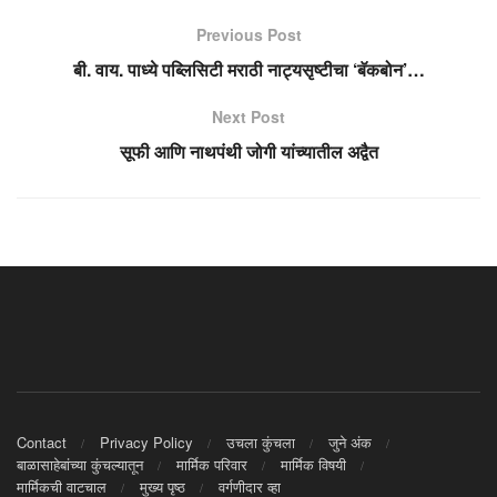
Previous Post
बी. वाय. पाध्ये पब्लिसिटी मराठी नाट्यसृष्टीचा ‘बॅकबोन’…
Next Post
सूफी आणि नाथपंथी जोगी यांच्यातील अद्वैत
Contact
Privacy Policy
उचला कुंचला
जुने अंक
बाळासाहेबांच्या कुंचल्यातून
मार्मिक परिवार
मार्मिक विषयी
मार्मिकची वाटचाल
मुख्य पृष्ठ
वर्गणीदार व्हा