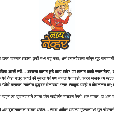
हल्ला करणार आहोत, तुम्ही मध्ये पडू नका, असं शत्रूदेशाला सांगून युद्ध करण्या
ंवा आम्ही तरी… आपल्या हातात कुठे काय आहे? पण हातात काही नसतं तेव्हा, ‘आम
 येते तेव्हा मात्र कळतं की भुंकता येतं पण चावता येत नाही, कारण मालक गप म्ह
धावर गेलेले नसतात, त्यांनीच युद्धावर बोलायचा असतं, त्यामुळे आम्ही न बोललेलेच बरं
टलं म्हणून त्या दुकानदाराने त्याला जीव जाईपर्यंत मारहाण केली, असं वाचलं. हा
आहे असं दुकानदाराला वाटलं असेल… त्याच धर्तीवर आपल्या गुजरातमध्ये मुलं च