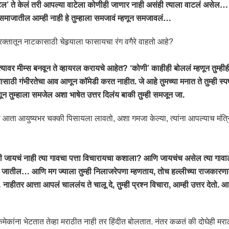
टेल’ ते केलं तरी आपल्या वाटेला कोणीही जाणार नाही असंही त्याला वाटलं असेल… 
समाजातील आम्ही नाही हे तुम्हाला समजावं म्हणून समजावलं…
 रक्तातून नाटकासाठी चेहर्‍याला फासायचा रंग वगैरे वाहतो आहे?
वर मीम्स बनवून ते व्हायरल करायचे आहेत? ‘कोणी’ काहीही बोललं म्हणून तुम्हीह
साठी गंभीरतेचा आव आणून कॉमेडी करत नाहीत. जे आहे तुमच्या मनात ते तुम्ही स्पष्
 तुम्हाला समजेल अशा भाषेत उत्तर दिलंय बाकी तुम्ही समजून जा.
ज्यांना आता आयुष्यभर चक्की पिसायला लावतो, अशा गमजा केल्या, त्यांना आपल्याच मंत
जायचं नाही त्या गावचा पत्ता विचारायचा कशाला? आणि जायचंच असेल त्या गावाला, 
 घेऊन जातील… आणि मग ज्याला तुम्ही निलाजरेपणा म्हणताय, तोच हल्लीच्या राजक
नाहीतर आत्ता आपलं चाललंय ते चालू दे, तुम्ही प्रश्न विचारा, आम्ही उत्तर देतो. 
कमेकांना भेटतात तेव्हा मराठीत नाही तर हिंदीत बोलतात. नंतर कळतं की दोघेही मर