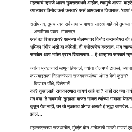
महत्त्वाचं म्हणजे आपण गुजरातमधले आहोत, त्यामुळे आपण ‘वाट्
त्याच्यावर विनोद कसे करता? असं आम्हालाच विचाराल. ‘तशा’ 
संतोषराव, तुमचं रक्त सर्वसामान्य माणसांसारखं आहे की तुमच्या
– अनामिका पवार, भोकरदन
असं का विचारताय? आमच्या बोलण्यावर विनोद करायचेयत की त्या
भूमिका गंभीर असो वा कॉमेडी, ती गंभीरपणेच करतात, भाव खाण्या
समजेल अशा भाषेत प्रश्न विचारलात… हे आम्हाला समजलं म्हणून
ज्यांना भ्रष्टाचारी म्हणून हिणवलं, ज्यांना जेलमध्ये टाकलं, 
करण्याइतका निलाजरेपणा राजकारण्यांच्या अंगात येतो कुठून?
– विद्याधर पोंक्षे, विलेपार्ले
का? तुम्हालाही राजकारणात जायचं आहे का? नाही तर ज्या गावी 
मग बघा ‘ते गाववाले’ तुम्हाला वाजत गाजत त्यांच्या गावाला
कुठून येत नाही, तर तो मुळातच अंगात असतो हे सुद्धा जाणवेल… 
झालं…
महाराष्ट्राच्या राजधानीत, मुंबईत दोन अनोळखी मराठी माणसं ए