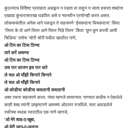
कुठल्याच विशिष्ट प्रवाहात अडकून न पडता वा वाहून न जाता हसरत शब्दांना
एखाद्या कुंभारासारखा घडवित असे व नवनवीन प्रयोगही करत असत.
लोककथेतील अनेक धागे पकडून ते सहजपणे ‘ईचकदाना बिचकदाना’ किंवा
‘तितर के दो आगे तितर आगे तितर पिछे तितर’ किंवा ‘छुन छुन करती आयी
चिडिया’ तसेच ‘चोरी चोरी’मधील खालील गाणे,
ओ टिम का टिमा टिम्भा
तारे करें अचम्भा
ओ टिम का टिमा टिम्भा
उस पार साजन इस पार धारे
ले चल ओ माँझी किनारे किनारे
ले चल ओ माँझी किनारे
ओ कोडीया कोडीया कवलानी कवलानी
अशा रचना सहजपणे करत. गंमत म्हणजे सामान्यत: गाण्यात कधीच न ऐकलेले
काही शब्द त्यांनी उत्कृष्टपणे आमच्या ओठावर रुजविले. मला आवडलेले
रफीच्या मधाळ स्वरातील एक गाणे म्हणजे,
‘ओ मेरे शाह-ए-खुबा,
ओ मेरी जान-ए-जनाना