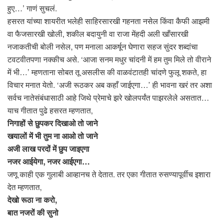
हुए…’ गाणं सुचलं.
हसरत यांच्या शायरीत भलेही साहिरसारखी गहनता नसेल किंवा कैफी आझमी
वा फैजसारखी खोली, शकील बदायुनी वा राजा मेंहदी अली खाँसारखी
नजाकतीची बोली नसेल, पण मनाला आकर्षून घेणारा सहज सुंदर शब्दांचा
टवटवीतपणा नक्कीच असे. ‘आजा सनम मधुर चांदनी में हम तुम मिले तो वीराने
में भी…’ म्हणताना सोबत तू असलीस की वाळवंटातही चांदणे फुलू शकते, हा
विचार मनात येतो. ‘अजी रूठकर अब कहाँ जाईएगा…’ ही भावना खरं तर अशा
सर्वच नातेसंबंधासाठी आहे जिथे प्रेमाचे झरे खोलपर्यंत पाझरलेले असतात…
याच गीतात पुढे हसरत म्हणतात,
निगाहों से छुपकर दिखाओ तो जाने
खयालों में भी तुम ना आओ तो जाने
अजी लाख परदों में छुप जाइएगा
नजर आईयेगा, नजर आईएगा…
जणू काही एक गुलाबी आव्हानच ते देतात. तर एका गीतात रुसण्यापूर्वीच इशारा
देत म्हणतात,
देखो रूठा ना करो,
बात नजरों की सुनो