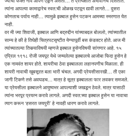
ज्यांची फक्त नावं आपण ऐकून असतो… ते प्रत्यक्षात अभावानेच दिसतात.
त्यांना आपल्या कामाद्वारेच स्वत:ची ओळख पटवून द्यावी लागते… दुसरा
कोणताच पर्याय नाही… त्यामुळे इक्बाल हुसेन पटकन आमच्या स्मरणात येत
नाही.
वर मी ज्या शिवाजी, इक्बाल आणि बद्रुद्दीन यांच्याबद्दल बोललो, त्यांच्यातील
साम्य हे की हे तिघेही चित्रपटसृष्टीत येण्यापूर्वी बस कंडक्टर होते. आज मी
त्यांच्यातल्या तिसर्‍याविषयी म्हणजे इक्बाल हुसेनविषयी सांगणार आहे. १५
एप्रिल १९१८ रोजी जयपूर येथे जन्मलेल्या इक्बालचे आजोबा फिदा हुसेन हे
एक नामवंत शायर होते. शायरीचा ठेवा इक्बालला लहानपणीच मिळाला. ही
शायरी नावाची खुबसूरत बला भारी चंचल. अगदी प्रेयसीसारखी… ती एका
जागी टिकणे तसे अवघडच… मात्र हे सूत्र इक्बालला फार लवकर समजले.
या प्रेयसीला इक्बालने आयुष्यभर आपल्याशी जखडून ठेवले. मात्र यासाठी
त्यांना भरपूर प्रयत्न करावे लागले. अगदी स्वत:च्या इक्बाल हुसेन या नावाचा
त्याग करून ‘हसरत जयपुरी’ हे नावही धारण करावे लागले.