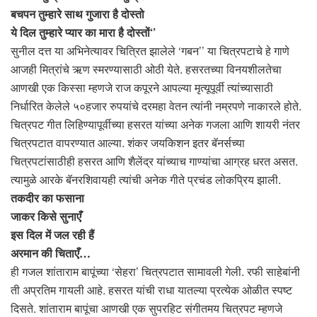
बचपन तुम्हारे साथ गुजारा है दोस्तो
ये दिल तुम्हारे प्यार का मारा है दोस्तों‘’
सुनील दत्त या अभिनेत्यावर चित्रित झालेले ‘गबन’’ या चित्रपटाचे हे गाणे
आजही मित्रांचे ऋण स्मरण्यासाठी ओठी येते. हसरतच्या विनयशीलतेचा
आणखी एक किस्सा म्हणजे राज कपूरने आपल्या मृत्यूपूर्वी त्यांच्यासाठी
निर्धारित केलेले ५०हजार रुपयांचे दरमहा वेतन त्यांनी नम्रपणे नाकारले होते.
चित्रपट गीत लिहिण्यापूर्वीच्या हसरत यांच्या अनेक गजला आणि शायरी नंतर
चित्रपटात वापरण्यात आल्या. शंकर जयकिशन इतर बॅनर्सच्या
चित्रपटांसाठीही हसरत आणि शैलेंद्र यांच्याच गाण्यांचा आग्रह धरत असत.
त्यामुळे आरके बॅनरशिवायही त्यांची अनेक गीते प्रचंड लोकप्रिय झाली.
तकदीर का फसाना
जाकर किसे सुनाएँ
इस दिल में जल रही हैं
अरमान की चिताएँ…
ही गजल शांताराम बापूंच्या ‘सेहरा’ चित्रपटात सामावली गेली. रफी साहेबांनी
ती अप्रतिम गायली आहे. हसरत यांची राधा यातल्या प्रत्येक ओळीत स्पष्ट
दिसते. शांताराम बापूंचा आणखी एक सुपरहिट संगीतमय चित्रपट म्हणजे