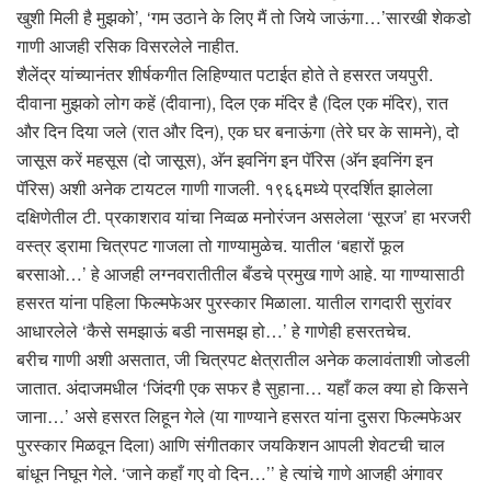
खुशी मिली है मुझको’, ‘गम उठाने के लिए मैं तो जिये जाऊंगा…’सारखी शेकडो
गाणी आजही रसिक विसरलेले नाहीत.
शैलेंद्र यांच्यानंतर शीर्षकगीत लिहिण्यात पटाईत होते ते हसरत जयपुरी.
दीवाना मुझको लोग कहें (दीवाना), दिल एक मंदिर है (दिल एक मंदिर), रात
और दिन दिया जले (रात और दिन), एक घर बनाऊंगा (तेरे घर के सामने), दो
जासूस करें महसूस (दो जासूस), अ‍ॅन इवनिंग इन पॅरिस (अ‍ॅन इवनिंग इन
पॅरिस) अशी अनेक टायटल गाणी गाजली. १९६६मध्ये प्रदर्शित झालेला
दक्षिणेतील टी. प्रकाशराव यांचा निव्वळ मनोरंजन असलेला ‘सूरज’ हा भरजरी
वस्त्र ड्रामा चित्रपट गाजला तो गाण्यामुळेच. यातील ‘बहारों फूल
बरसाओ…’ हे आजही लग्नवरातीतील बँडचे प्रमुख गाणे आहे. या गाण्यासाठी
हसरत यांना पहिला फिल्मफेअर पुरस्कार मिळाला. यातील रागदारी सुरांवर
आधारलेले ‘कैसे समझाऊं बडी नासमझ हो…’ हे गाणेही हसरतचेच.
बरीच गाणी अशी असतात, जी चित्रपट क्षेत्रातील अनेक कलावंताशी जोडली
जातात. अंदाजमधील ‘जिंदगी एक सफर है सुहाना… यहाँ कल क्या हो किसने
जाना…’ असे हसरत लिहून गेले (या गाण्याने हसरत यांना दुसरा फिल्मफेअर
पुरस्कार मिळवून दिला) आणि संगीतकार जयकिशन आपली शेवटची चाल
बांधून निघून गेले. ‘जाने कहाँ गए वो दिन…’’ हे त्यांचे गाणे आजही अंगावर