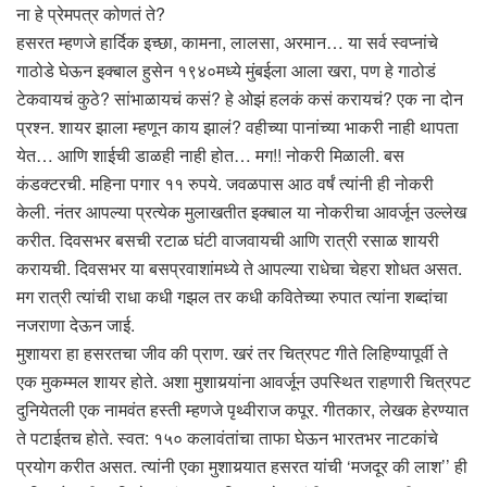
ना हे प्रेमपत्र कोणतं ते?
हसरत म्हणजे हार्दिक इच्छा, कामना, लालसा, अरमान… या सर्व स्वप्नांचे
गाठोडे घेऊन इक्बाल हुसेन १९४०मध्ये मुंबईला आला खरा, पण हे गाठोडं
टेकवायचं कुठे? सांभाळायचं कसं? हे ओझं हलकं कसं करायचं? एक ना दोन
प्रश्न. शायर झाला म्हणून काय झालं? वहीच्या पानांच्या भाकरी नाही थापता
येत… आणि शाईची डाळही नाही होत… मग!! नोकरी मिळाली. बस
कंडक्टरची. महिना पगार ११ रुपये. जवळपास आठ वर्षं त्यांनी ही नोकरी
केली. नंतर आपल्या प्रत्येक मुलाखतीत इक्बाल या नोकरीचा आवर्जून उल्लेख
करीत. दिवसभर बसची रटाळ घंटी वाजवायची आणि रात्री रसाळ शायरी
करायची. दिवसभर या बसप्रवाशांमध्ये ते आपल्या राधेचा चेहरा शोधत असत.
मग रात्री त्यांची राधा कधी गझल तर कधी कवितेच्या रुपात त्यांना शब्दांचा
नजराणा देऊन जाई.
मुशायरा हा हसरतचा जीव की प्राण. खरं तर चित्रपट गीते लिहिण्यापूर्वी ते
एक मुकम्मल शायर होते. अशा मुशायर्‍यांना आवर्जून उपस्थित राहणारी चित्रपट
दुनियेतली एक नामवंत हस्ती म्हणजे पृथ्वीराज कपूर. गीतकार, लेखक हेरण्यात
ते पटाईतच होते. स्वत: १५० कलावंतांचा ताफा घेऊन भारतभर नाटकांचे
प्रयोग करीत असत. त्यांनी एका मुशायर्‍यात हसरत यांची ‘मजदूर की लाश’’ ही