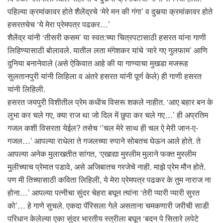
पहिल्या क्रमांकावर होते शैलेंद्रचे ‘मेरे मन की गंगा’ व दुसर्‍या क्रमांकावर होते
हसरतचेच ‘ये मेरा प्रेमपत्र पढकर…’
शैलेंद्र यांनी ‘तीसरी कसम’ या स्वत:च्या चित्रपटासाठी हसरत यांना गाणी
लिहिण्यासाठी बोलावले. यातील लता मंगेशकर यांचे ‘मारे गए गुलफाम’ आणि
दुनिया बनानेवाले (असे ऐकिवात आहे की या गाण्याचा मुखडा मजरूह
सुलतानपुरी यांनी लिहिला व अंतरे हसरत यांनी पूर्ण केले) ही गाणी हसरत
यांनी लिहिली.
हसरत जयपुरी विशीतील प्रेम कधीच विसरू शकले नाहीत. ‘आए बहार बन के
लुभा कर चले गए, क्या राज था जो दिल में छुपा कर चले गए…’ ही अप्रतिम
गजल कशी विसरता येईल? तसेच ‘’चल मेरे साथ ही चल ऐ मेरी जान-ए-
गजल…’ आपल्या राधेला ते गजलच्या रुपाने सोबतच घेऊन आले होते. ते
आपल्या अनेक मुलाखतीत सांगत, ‘एखाद्या मुस्लीम मुलाने फक्त मुस्लीम
मुलीच्याच प्रेमात पडावे, असे अजिबातच गरजेचे नाही. माझे प्रेम मौन होते.
पण मी तिच्यासाठी कविता लिहिली, ये मेरा प्रेमपत्र पढकर के तुम नाराज ना
होना…’ आपल्या पत्नीचा सुंदर चेहरा बघून त्यांना ‘तेरी प्यारी प्यारी सुरत
को’… हे गाणे सुचले. एकदा पॅरिसला गेले असताना चमकणारी जरीची साडी
परिधान केलेल्या एका सुंदर भारतीय स्त्रीला बघून ‘बदन पे सितारे लपेटे