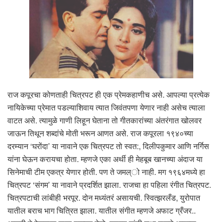
राज कपूरचा कोणताही चित्रपट ही एक प्रेमकहाणीच असे. आपल्या प्रत्येक
नायिकेच्या प्रेमात पडल्याशिवाय त्यात जिवंतपणा येणार नाही असेच त्याला
वाटत असे. त्यामुळे गाणी लिहून घेताना तो गीतकारांच्या अंतरंगात खोलवर
जाऊन तिथून शब्दांचे मोती भरून आणत असे. राज कपूरला १९४०च्या
दरम्यान ‘घरोंदा’ या नावाने एक चित्रपट तो स्वत:, दिलीपकुमार आणि नर्गिस
यांना घेऊन करायचा होता. म्हणजे एका अर्थी ही मेहबूब खानच्या अंदाज या
सिनेमाची टीम एकत्र येणार होती. पण ते जमल्ो नाही. मग १९६४मध्ये हा
चित्रपट ‘संगम’ या नावाने प्रदर्शित झाला. राजचा हा पहिला रंगीत चित्रपट.
चित्रपटाची लांबीही भरपूर. दोन मध्यंतरं असायची. स्वित्झरलँड, युरोपात
यातील बराच भाग चित्रित झाला. यातील संगीत म्हणजे अफाट ग्रँजर..