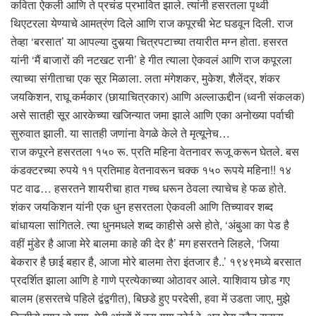
कविता ऐकली आणि ते प्रचंड प्रभावित झाले. त्यांनी हसरतला पृथ्वी
थिएटरला येण्याचे आमत्रंण दिले आणि राज कपूरची भेट घडवून दिली. राज
तेव्हा ‘बरसात’ या आपल्या दुसर्‍या चित्रपटाच्या तयारीत मग्न होता. हसरत
यांनी ‘मैं बाजारों की नटखट रानी’ हे गीत त्याला ऐकवलं आणि राज कपूरला
त्याच्या संगीताचा एक सूर मिळाला. लता मंगेशकर, मुकेश, शैलेंद्र, शंकर
जयकिशन, राघू कर्मकार (छायाचित्रकार) आणि अल्लाऊद्दीन (ध्वनी संकलक)
असे सातही सूर आरकेच्या खजिन्यात जमा झाले आणि एका अनोख्या पर्वाची
सुरुवात झाली. या सातही जणांना वेगळे केले ते मृत्यूनेच…
राज कपूरने हसरतला १५० रू. प्रति महिना वेतनावर रूजू करून घेतले. बस
कंडक्टरच्या रुपये ११ प्रतिमाह वेतनावरून चक्क १५० रूपये महिना!! १४
पट वाढ… हसरतने शायरीचा हात गच्च धरून ठेवला त्याचेच हे फळ होते.
शंकर जयकिशन यांनी एक धुन हसरतला ऐकवली आणि तिच्यावर शब्द
बांधायला सांगितले. त्या धुनमधले शब्द काहीसे असे होते, ‘अंबुआ का पेड है
वहीं मुंडेर है आजा मेरे बालमा काहे की देर है’ मग हसरतने लिहले, ‘जिया
बेकरार है छाई बहार है, आजा मोरे बालमा तेरा इंतजार है..’ १९४९मध्ये बरसात
प्रदर्शित झाला आणि हे गाणे प्रत्येकाच्या ओठावर आले. याशिवाय छोड गए
बालम (हसरतचे पहिले द्वंद्वगीत), बिछडे हुए परदेसी, हवा में उडता जाए, मुझे