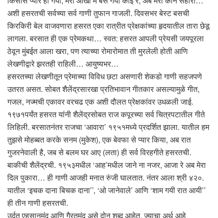
किसीसे प्यार हो गया, मेरी आंखों में बस गया कोई रे, अब मेरा कौन सहारा…
अशी हसरतची सर्वच्या सर्व गाणी तुफान गाजली. दिवसभर बेस्ट बसची
किरकिरी बेल वाजवणारा हसरत एका रात्रीत प्रेक्षकांच्या हृदयातील तारा छेडू
लागला. बरसात ही एक प्रेमकथा… स्वत: हसरत आपली प्रेयसी जयपूरला
ठेवून मुंबईत आला खरा, पण त्याच्या रोमारोमात ती मुरलेली होती आणि
लेखणीद्वारे झरतही राहिली… आयुष्यभर…
हसरतच्या लेखणीतून प्रेमाच्या विविध छटा असणारी शेकडो गाणी सहजपणे
उतरत असत. सोबत शैलेंद्रसारखा प्रतिभावान गीतकार असल्यामुळे गीत,
गजल, नज्मची एकावर वरचढ एक अशी दौलत प्रेक्षकांवर उधळली जाई.
१९७१पर्यंत हसरत यांनी शैलेंद्रसोबत राज कपूरच्या सर्व चित्रपटातील गीते
लिहिली. बरसातनंतर राजचा ‘आवारा’ १९५१मध्ये प्रदर्शित झाला. यातील हम
तुझसे मोहब्बत करके सनम (मुकेश), एक बेवफा से प्यार किया, अब रात
गुजरनेवाली है, जब से बलम घर आए (लता) ही सर्व विरहगीते हसरतची.
बाकीची शैलेंद्रची. १९५३मधील ‘आह’मधील जाने ना नजर, आजा रे अब मेरा
दिल पुकारा… ही गाणी आजही मनात रुंजी घालतात. नंतर आला श्री ४२०.
यातील ‘इचक दाना बिचक दाना’’, ‘ओ जानेवाले’ आणि ‘शाम गयी रात आयी’’
ही तीन गाणी हसरतची.
उर्दूत एहसानमंद आणि गैरतमंद असे दोन शब्द आहेत. ज्याचा अर्थ आहे