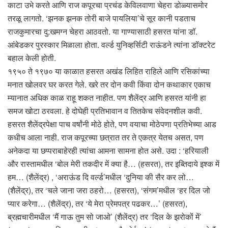
काटा उभे करते आणि राज कपूरचा प्रचंड केविलवाणा चेहरा डोळ्यासमोर
तरळू लागतो. ‘झनक झनक तोरी बाजे पायलिया’चे सूर कानी पडताच
राजकुमारचा दु:खमग्न चेहरा आठवतो. या गाण्यासाठी हसरत यांना डॉ.
आंबेडकर पुरस्कार मिळाला होता. वर्ल्ड युनिव्हर्सिटी राऊंडने त्यांना डॉक्टरेट
बहाल केली होती.
१९५० ते १९७० या काळात हसरत अखंड लिहित राहिले आणि रसिकांच्या
मनात खोलवर घर करत गेले. खरे तर दोन कवी किंवा दोन कथाकार एकाच
म्यानात अधिक काळ राहू शकत नाहीत. पण शैलेंद्र आणि हसरत यांनी हा
समज खोटा ठरवला. हे दोघेही प्रतिभावान व तितकेच संवेदनशील कवी.
हसरत शैलेंद्रपेक्षा पाच वर्षांनी मोठे होते, पण वयाचा मोठेपणा प्रतिभेच्या आड
कधीच आला नाही. राज कपूरच्या छत्रात तर ते एकत्र येतच असत, पण
अनेकदा या छप्पराबाहेरही त्यांचा आमना सामना होत असे. उदा : ‘हरियाली
और रास्तामधील ‘बोल मेरी तकदीर में क्या है… (हसरत), तर इब्तिदाये इश्क में
हम… (शैलेंद्र) , ‘अराऊंड दि वर्ल्ड’मधील ‘दुनिया की सैर कर लो…
(शैलेंद्र), तर ‘चले जाना जरा ठहरो… (हसरत), ‘संगम’मधील ‘हर दिल जो
प्यार करेगा… (शैलेंद्र), तर ‘ये मेरा प्रेमपत्र पढकर…’ (हसरत),
ब्रह्मचारीमधील ‘मैं गाऊ तुम सो जाओ’ (शैलेंद्र) तर ‘दिल के झरोकों में’