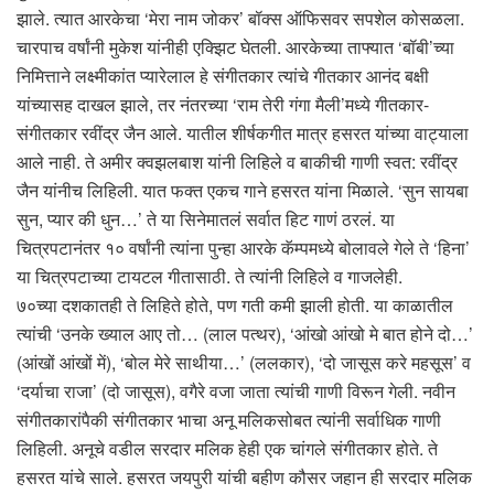
झाले. त्यात आरकेचा ‘मेरा नाम जोकर’ बॉक्स ऑफिसवर सपशेल कोसळला.
चारपाच वर्षांनी मुकेश यांनीही एक्झिट घेतली. आरकेच्या ताफ्यात ‘बॉबी’च्या
निमित्ताने लक्ष्मीकांत प्यारेलाल हे संगीतकार त्यांचे गीतकार आनंद बक्षी
यांच्यासह दाखल झाले, तर नंतरच्या ‘राम तेरी गंगा मैली’मध्ये गीतकार-
संगीतकार रवींद्र जैन आले. यातील शीर्षकगीत मात्र हसरत यांच्या वाट्याला
आले नाही. ते अमीर क्वझलबाश यांनी लिहिले व बाकीची गाणी स्वत: रवींद्र
जैन यांनीच लिहिली. यात फक्त एकच गाने हसरत यांना मिळाले. ‘सुन सायबा
सुन, प्यार की धुन…’ ते या सिनेमातलं सर्वात हिट गाणं ठरलं. या
चित्रपटानंतर १० वर्षांनी त्यांना पुन्हा आरके कॅम्पमध्ये बोलावले गेले ते ‘हिना’
या चित्रपटाच्या टायटल गीतासाठी. ते त्यांनी लिहिले व गाजलेही.
७०च्या दशकातही ते लिहिते होते, पण गती कमी झाली होती. या काळातील
त्यांची ‘उनके ख्याल आए तो… (लाल पत्थर), ‘आंखो आंखो मे बात होने दो…’
(आंखों आंखों में), ‘बोल मेरे साथीया…’ (ललकार), ‘दो जासूस करे महसूस’ व
‘दर्याचा राजा’ (दो जासूस), वगैरे वजा जाता त्यांची गाणी विरून गेली. नवीन
संगीतकारांपैकी संगीतकार भाचा अनू मलिकसोबत त्यांनी सर्वाधिक गाणी
लिहिली. अनूचे वडील सरदार मलिक हेही एक चांगले संगीतकार होते. ते
हसरत यांचे साले. हसरत जयपुरी यांची बहीण कौसर जहान ही सरदार मलिक