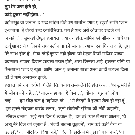
तुम मेरे पास होते हो,
कोई दुसरा नहीं होता…’
बहोतखुब वा जनाना हे शब्द माहित होते पण यातील ‘शाह-ए-खुबा’ आणि ‘जान-
ए-जनाना’ हे दोन्ही शब्द अपरिचितच. पण हे शब्द असे ओठावर रुळले की
आजही ते तसूभरही तेथून हलायला तयार नाहीत. मोमिन खाँ मोमिन नावाचे एक
ऊर्दू शायर जे गालिबचे समकालीन मानले जातात, त्यांचा एक मिसरा आहे, ‘तुम
मेरे साथ होते हो, गोया कोई दूसरा नहीं होता’ जो ऐकून मिर्जा गालिब याच्या
बदल्यात आपला दिवान द्यायला तयार होते, असा किस्सा आहे. हसरत यांनी या
मिसर्‍याला ‘शाह-ए-खुबा’ आणि ‘जान-ए-जनाना’ याचा असा काही तडका दिला
की ते गाणे अजरामर झाले.
हसरत गंभीर वा दर्दभरी गीतेही तितक्याच तन्मयतेने लिहीत असत. ‘आंसू भरी हैं
ये जीवन की राहें…’, ‘जाऊं कहां बता ऐ दिल…’, ‘दीवाना मुझ को लोग
कहें…’, ‘हम छोड़ चले हैं महफिल को..’, ‘ मै जिंदगी में हरदम रोता ही रहा हूँ’,
‘हम तुमसे मोहब्बत करके सनम’, ‘सुनो छोटीसी गुडिया की लंबी कहानी’,
‘रसिक बलमा’, ‘मुझे रात दिन ये खयाल है’, ‘हम तेरे प्यार में सारा आलम’, ‘ये
आंसू मेरे दिल की जुबान है’, ‘बेदर्दी बालमा तुझको’, ‘राम करे कहीं नैना ना
उलझे’, ‘रात और दिन दिया जले,’ ‘दिल के झरोकों में तुझको बसा कर’, ‘वो