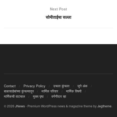
Next Post
सोमीताईचा सल्ला
Contact
Privacy Policy
उचला कुंचला
जुने अंक
बाळासाहेबांच्या कुंचल्यातून
मार्मिक परिवार
मार्मिक विषयी
मार्मिकची वाटचाल
मुख्य पृष्ठ
वर्गणीदार व्हा
© 2026
JNews
- Premium WordPress news & magazine theme by
Jegtheme
.