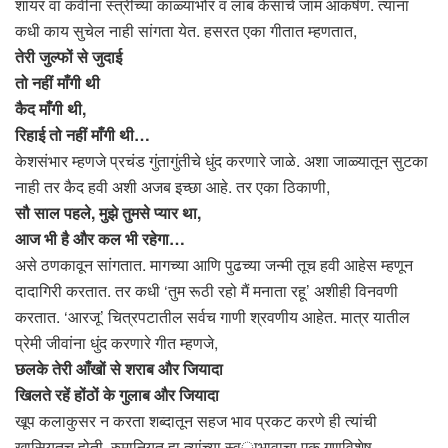
शायर वा कवींना स्त्रीच्या काळ्याभोर व लांब केसांचे जाम आकर्षण. त्यांना
कधी काय सुचेल नाही सांगता येत. हसरत एका गीतात म्हणतात,
तेरी जुल्फों से जुदाई
तो नहीं माँगी थी
कैद माँगी थी,
रिहाई तो नहीं माँगी थी…
केशसंभार म्हणजे प्रचंड गुंतागुंतीचे धुंद करणारे जाळे. अशा जाळ्यातून सुटका
नाही तर कैद हवी अशी अजब इच्छा आहे. तर एका ठिकाणी,
सौ साल पहले, मुझे तुमसे प्यार था,
आज भी है और कल भी रहेगा…
असे ठणकावून सांगतात. मागच्या आणि पुढच्या जन्मी तूच हवी आहेस म्हणून
दादागिरी करतात. तर कधी ‘तुम रूठी रहो मैं मनाता रहू’ अशीही विनवणी
करतात. ‘आरजू’ चित्रपटातील सर्वच गाणी श्रवणीय आहेत. मात्र यातील
प्रेमी जीवांना धुंद करणारे गीत म्हणजे,
छलके तेरी आँखों से शराब और जियादा
खिलते रहें होंठों के गुलाब और जियादा
खूप कलाकुसर न करता शब्दातून सहज भाव प्रकट करणे ही त्यांची
खासियतच होती. रुमानियत हा त्यांच्या स्व्ाभावाचा एक गुणविशेष