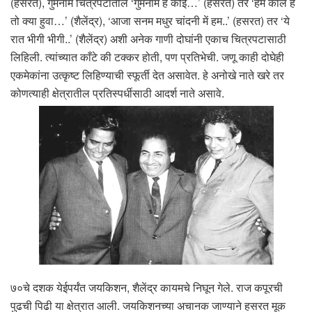
(हसरत), गुमनाम चित्रपटातील ‘गुमनाम है कोई…’ (हसरत) तर ‘हम काले हैं
तो क्या हुवा…’ (शैलेंद्र), ‘आजा सनम मधुर चांदनी में हम..’ (हसरत) तर ‘ये
रात भीगी भीगी..’ (शैलेंद्र) अशी अनेक गाणी दोघांनी एकाच चित्रपटासाठी
लिहिली. त्यांच्यात काँटे की टक्कर होती, पण प्रतिभेची. जणू काही दोघेही
एकमेकांना उत्कृष्ट लिहिण्याची स्फूर्ती देत असावेत. हे अनोखे नाते खरे तर
कोणत्याही क्षेत्रातील प्रतिस्पर्धीसाठी आदर्श नाते असावे.
७०चे दशक येईपर्यंत जयकिशन, शैलेंद्र कायमचे निघून गेले. राज कपूरची
पुढची पिढी या क्षेत्रात आली. जयकिशनच्या अचानक जाण्याने हसरत मूक