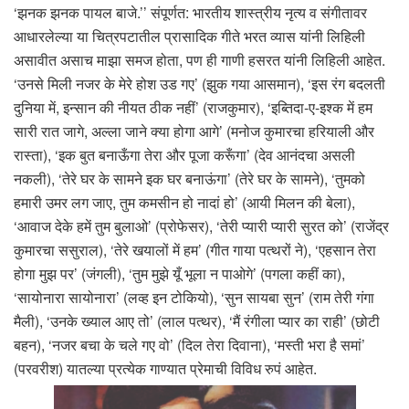
‘झनक झनक पायल बाजे.’’ संपूर्णत: भारतीय शास्त्रीय नृत्य व संगीतावर
आधारलेल्या या चित्रपटातील प्रासादिक गीते भरत व्यास यांनी लिहिली
असावीत असाच माझा समज होता, पण ही गाणी हसरत यांनी लिहिली आहेत.
‘उनसे मिली नजर के मेरे होश उड गए’ (झुक गया आसमान), ‘इस रंग बदलती
दुनिया में, इन्सान की नीयत ठीक नहीं’ (राजकुमार), ‘इब्तिदा-ए-इश्क में हम
सारी रात जागे, अल्ला जाने क्या होगा आगे’ (मनोज कुमारचा हरियाली और
रास्ता), ‘इक बुत बनाऊँगा तेरा और पूजा करूँगा’ (देव आनंदचा असली
नकली), ‘तेरे घर के सामने इक घर बनाऊंगा’ (तेरे घर के सामने), ‘तुमको
हमारी उमर लग जाए, तुम कमसीन हो नादां हो’ (आयी मिलन की बेला),
‘आवाज देके हमें तुम बुलाओ’ (प्रोफेसर), ‘तेरी प्यारी प्यारी सुरत को’ (राजेंद्र
कुमारचा ससुराल), ‘तेरे खयालों में हम’ (गीत गाया पत्थरों ने), ‘एहसान तेरा
होगा मुझ पर’ (जंगली), ‘तुम मुझे यूँ भूला न पाओगे’ (पगला कहीं का),
‘सायोनारा सायोनारा’ (लव्ह इन टोकियो), ‘सुन सायबा सुन’ (राम तेरी गंगा
मैली), ‘उनके ख्याल आए तो’ (लाल पत्थर), ‘मैं रंगीला प्यार का राही’ (छोटी
बहन), ‘नजर बचा के चले गए वो’ (दिल तेरा दिवाना), ‘मस्ती भरा है समां’
(परवरीश) यातल्या प्रत्येक गाण्यात प्रेमाची विविध रुपं आहेत.