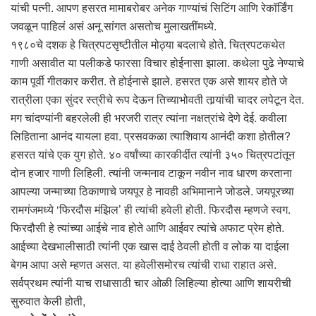
यांची पत्नी. आपण हसरत मामाबरोबर अनेक गाण्यांचं सिटिंग आणि रेकॉर्डिंग
जवळून पाहिलं असं अनू सांगत असतोच मुलाखतींमध्ये.
१९८०चे दशक हे चित्रपटसृष्टीतील मोठ्या बदलाचे होते. चित्रपटकथेत
गाणी असावीत या पलीकडे फारसा विचार होईनासा झाला. कथेला पुढे नेण्याचे
काम पूर्वी गीतकार करीत. ते होईनासे झाले. हसरत एक असे शायर होते जे
रात्रीला एका सुंदर स्त्रीचे रूप देऊन तिच्याभोवती तार्‍यांची चादर लपेटून देत.
मग चांदण्यांनी बहरलेली ही भरजरी रात्र त्यांना नक्षत्रांचे देणे देई. कवीला
लिहिताना आनंद यायला हवा. प्रसवकळा त्याशिवाय आनंदी कशा होतील?
हसरत यांचे एक युग होते. ४० वर्षांच्या कारकीर्दीत त्यांनी ३५० चित्रपटांतून
दोन हजार गाणी लिहिली. त्यांनी जन्मनाव टाकून नवीन नाव धारण करताना
आपल्या जन्माच्या ठिकाणाचे जयपूर हे नावही अभिमानाने जोडले. जयपूरच्या
रामगंजमध्ये ‘फिरदौस मंझिल’ ही त्यांची हवेली होती. फिरदौस म्हणजे स्वग.
फिरदौसी हे त्यांच्या आईचे नाव होते आणि आईवर त्यांचे अफाट प्रेम होते.
आईच्या देखभालीसाठी त्यांनी एक खास दाई ठेवली होती व लोक या दाईला
बेगम आपा असे म्हणत असत. या हवेलीसमोरच त्यांची राधा राहात असे.
सर्वप्रथम त्यांनी याच राधासाठी चार ओळी लिहिल्या होत्या आणि शायरीची
सुरुवात केली होती,