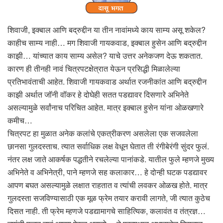
शिवाजी, इक्बाल आणि बद्रुद्दीन या तीन नावांमध्ये काय साम्य असू शकेल?
काहीच साम्य नाही… मग शिवाजी गायकवाड, इक्बाल हुसेन आणि बद्रुद्दीन
काझी… यांच्यात काय साम्य असेल? याचे उत्तर अनेकजण देऊ शकतात.
कारण ही तीनही नावं चित्रपटक्षेत्रात येऊन प्रसिद्धी मिळालेल्या
प्रतिभावंताची आहेत. शिवाजी गायकवाड अर्थात रजनीकांत आणि बद्रुद्दीन
काझी अर्थात जॉनी वॉकर हे दोघेही सतत पडद्यावर दिसणारे अभिनेते
असल्यामुळे सर्वांनाच परिचित आहेत. मात्र इक्बाल हुसेन यांना ओळखणारे
कमीच…
चित्रपट हा मुळात अनेक कलांचे एकत्रीकरण असलेला एक सजवलेला
छानसा गुलदस्ताच. त्यात सर्वाधिक लक्ष वेधून घेतात ती रंगीबेरंगी सुंदर फुलं.
नंतर लक्ष जाते आकर्षक पद्धतीने रचलेल्या पानांकडे. यातील फुले म्हणजे मुख्य
अभिनेते व अभिनेत्री, पाने म्हणजे सह कलाकार… हे दोन्ही घटक पडद्यावर
आपण बघत असल्यामुळे लक्षात राहतात व त्यांची लवकर ओळख होते. मात्र
गुलदस्ता सजविण्यासाठी एक मूळ फ्रेम तयार करावी लागते, जी त्यात कुठेच
दिसत नाही. ती फ्रेम म्हणजे पडद्यामागचे साहित्यिक, कलावंत व तंत्रज्ञ…