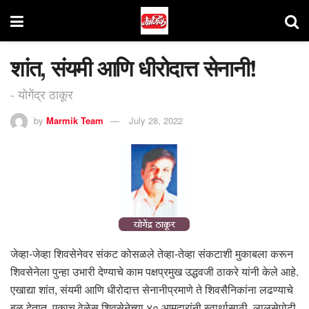
शांत, संयमी आणि धीरोदात्त सेनानी!
- योगेंद्र ठाकूर
by
Marmik Team
July 28, 2022
जेव्हा-जेव्हा शिवसेनेवर संकट कोसळले तेव्हा-तेव्हा संकटाशी मुकाबला करून
शिवसेनेला पुन्हा उभारी देण्याचे काम पक्षप्रमुख उद्धवजी ठाकरे यांनी केले आहे.
एखाद्या शांत, संयमी आणि धीरोदात्त सेनानीप्रमाणे ते शिवसैनिकांना लढण्याचे
बळ देतात. एकाच वेळेस शिवसेनेच्या ४० आमदारांनी स्वार्थासाठी, लालसेपोटी