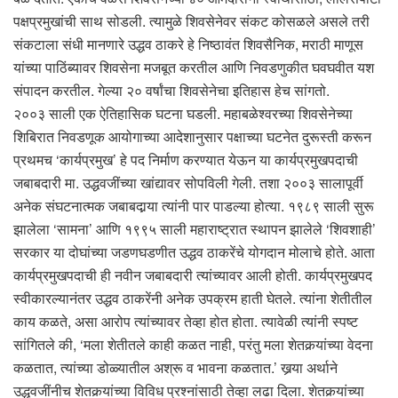
पक्षप्रमुखांची साथ सोडली. त्यामुळे शिवसेनेवर संकट कोसळले असले तरी
संकटाला संधी मानणारे उद्धव ठाकरे हे निष्ठावंत शिवसैनिक, मराठी माणूस
यांच्या पाठिंब्यावर शिवसेना मजबूत करतील आणि निवडणुकीत घवघवीत यश
संपादन करतील. गेल्या २० वर्षांचा शिवसेनेचा इतिहास हेच सांगतो.
२००३ साली एक ऐतिहासिक घटना घडली. महाबळेश्वरच्या शिवसेनेच्या
शिबिरात निवडणूक आयोगाच्या आदेशानुसार पक्षाच्या घटनेत दुरूस्ती करून
प्रथमच ‘कार्यप्रमुख’ हे पद निर्माण करण्यात येऊन या कार्यप्रमुखपदाची
जबाबदारी मा. उद्धवजींच्या खांद्यावर सोपविली गेली. तशा २००३ सालापूर्वी
अनेक संघटनात्मक जबाबदार्‍या त्यांनी पार पाडल्या होत्या. १९८९ साली सुरू
झालेला ‘सामना’ आणि १९९५ साली महाराष्ट्रात स्थापन झालेले ‘शिवशाही’
सरकार या दोघांच्या जडणघडणीत उद्धव ठाकरेंचे योगदान मोलाचे होते. आता
कार्यप्रमुखपदाची ही नवीन जबाबदारी त्यांच्यावर आली होती. कार्यप्रमुखपद
स्वीकारल्यानंतर उद्धव ठाकरेंनी अनेक उपक्रम हाती घेतले. त्यांना शेतीतील
काय कळते, असा आरोप त्यांच्यावर तेव्हा होत होता. त्यावेळी त्यांनी स्पष्ट
सांगितले की, ‘मला शेतीतले काही कळत नाही, परंतु मला शेतकर्‍यांच्या वेदना
कळतात, त्यांच्या डोळ्यातील अश्रू व भावना कळतात.’ खर्‍या अर्थाने
उद्धवजींनीच शेतकर्‍यांच्या विविध प्रश्नांसाठी तेव्हा लढा दिला. शेतकर्‍यांच्या