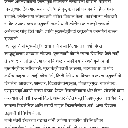
करून अंमलबजावणी केल्यामुळे महाराष्ट्र सरकारला कोरोना महामारी
नियंत्रणात ठेवण्यात यश आले. ‘माझे कुटुंब, माझी जबाबदारी’ हे अभियान
राबवले. कोरोनाच्या संकटातही चौफेर विकास केला. कोरोनाच्या संकटाचे
संधीत रुपांतर करून उद्धवजी ठाकरे यांनी कोरोना काळातही राज्याचे
अर्थचक्र थांबू दिलं नाही. त्यांनी मुख्यमंत्रीपदी अतुलनीय कामगिरी करून
दाखवली.
२९ जून रोजी मुख्यमंत्रीपदाचा राजीनामा दिल्यानंतर ‘वर्षा’ बंगला
सहकुटुंबासह तात्काळ सोडला. कुठल्याही मोहाने त्यांना विचलित केले नाही.
ते २०१९ साली झालेल्या एका विशिष्ट राजकीय परिस्थितीमुळे त्यांनी
मुख्यमंत्रीपद स्वीकारले. मुख्यमंत्रीपदाची लालसा, महत्वाकांक्षा वा मोह
कधीच नव्हता. आताही कोण गेले, किती गेले याचा विचार न करता उद्धवजींनी
शिवसेना खासदार, आमदार, जिल्हासंपर्कप्रमुख, जिल्हाप्रमुख, नगरसेवक,
प्रमुख पदाधिकारी यांच्या बैठका घेऊन शिवसैनिकांना धीर दिला. लोकांचे काम
करण्यासाठी नवीन ऊर्जा दिली. आमदार गेलेत परंतु जिल्हाप्रमुख, पदाधिकारी,
सामान्य शिवसैनिक आणि मराठी माणूस शिवसेनेसोबत आहे, असा विश्वास
उद्धवजींनी निर्माण केला.
माजी मंत्री शंकरराव गडाख यांनी त्यांच्या राजकीय परिस्थितीवर
कार्यकर्त्यांसमोर भूमिका मांडताना म्हटले की, मी अपक्ष आमदार म्हणून