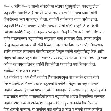
२००५ आणि २००६ साली संघटनेच्या अंतर्गत धुसफुशीला, फाटाफुटीला
उद्धवजींना सामोरे जावे लागले. आधी नारायण राणे मग राज ठाकरे यांनी
शिवसेनेला ‘जय महाराष्ट्र’ केला. त्यावेळी त्यांच्यावर नाना आरोप झाले.
उद्धवजी शिवसेना संपवणार, सेना संपली, अशी चोहो बाजूंनी टीका केली.
त्यांच्या कार्यशैलीबद्दल व नेतृत्वाबद्दल प्रश्नचिन्ह निर्माण केले. राणे आणि राज
बाहेर पडल्यानंतर उद्धवजींच्या नेतृत्वाचा कस लागणार होता. त्यांना कर्तृत्व
सिद्ध करून दाखवण्याची संधी मिळाली. श्रीवर्धन विधानसभा पोटनिवडणूक
आणि रामटेक लोकसभा पोटनिवडणूक जिंकून त्यांनी कर्तृत्व सिद्ध केले आणि
नेतृत्वाची पकड घट्ट केली. त्यानंतर २००७, २०१२ आणि २०१७च्या मुंबईसह
अनेक महानगरपालिकेत त्यांनी शिवसेनेला घवघवीत यश मिळवून दिले.
त्यावेळेसही करून दाखवलं.
१७ नोव्हेंबर २०१२ रोजी वंदनीय शिवसेनाप्रमुख बाळासाहेब ठाकरे यांचे
निधन झाले. त्यावेळेस देखील उद्धवजी शिवसेनेचे नेतृत्व सांभाळू शकणार
नाहीत, बाळासाहेबांच्या पश्चात त्यांना जबाबदारी पेलवणार नाही, उद्धव म्हणजे
बाळासाहेब नाहीत, बाळासाहेबांप्रमाणे उद्धवजींचा आदेश शिवसैनिक मानणार
नाहीत, अशा एक ना अनेक शंका-कुशंकांचे काहूर राजकीय विश्लेषक व
विरोधकांनी माजवले. या सर्वांवर मात करीत ते शांत व संयमी राहून कार्यरत