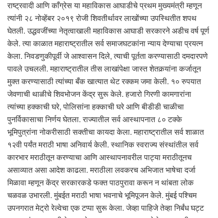
राष्ट्रवादी आणि काँग्रेस या महाविकास आघाडीचे प्रथम मुख्यमंत्री म्हणून
त्यांनी २८ नोव्हेंबर २०१९ रोजी शिवतीर्थावर लाखोंच्या उपस्थितीत शपथ
घेतली. उद्धवजींच्या नेतृत्वाखाली महाविकास आघाडी सरकारने अडीच वर्ष पूर्ण
केले. त्या काळात महाराष्ट्रातील सर्व समाजघटकांना न्याय देण्याचा प्रयत्न
केला. निवडणुकीपूर्वी जे आश्वासन दिले, त्याची पूर्तता करण्यासाठी दमदारपणे
पावले उचलली. महाराष्ट्रातील तीस लाखांपेक्षा जास्त शेतकर्‍यांना कर्जातून
मुक्त करण्यासाठी त्यांच्या बँक खात्यात थेट रक्कम जमा केली. १० रुपयात
जेवणाची थाळीचे शिवभोजन केंद्र सुरू केले. हजारो गिरणी कामगारांना
त्यांच्या हक्काची घरे, पोलिसांना हक्काची घरे आणि बीडीडी चाळीचा
पुनर्विकासाचा निर्णय घेतला. राज्यातील सर्व आस्थापनात ८० टक्के
भूमिपुत्रांना नोकरीसाठी सक्तीचा कायदा केला. महाराष्ट्रातील सर्व शाळात
१२वी पर्यंत मराठी भाषा अनिवार्य केली. स्थानिक स्वराज्य संस्थांतील सर्व
कारभार मराठीतून करण्याचा आणि आस्थापनावरील पाट्या मराठीतूनच
असाव्यात असा आदेश काढला. मराठीला लवकरच अभिजात भाषेचा दर्जा
मिळावा म्हणून केंद्र सरकारकडे फक्त पाठपुरावा करून न थांबता लोक
चळवळ उभारली. मुंबईत मराठी भाषा भवनाचे भूमिपूजन केले. मुंबई पश्चिम
उपनगरात मेट्रो रेल्वेचा एक टप्पा सुरू केला. जेव्हा पाहिजे तेव्हा निर्बंध घट्ट