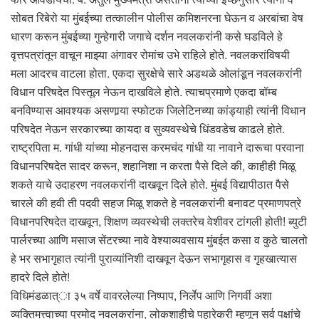
सोबत रिबेरो या मुंबईच्या तत्कालीन पोलीस कमिशनरना घेऊन व अरबांचा वेष
धारण करून मुंबईच्या गुन्हेगारी जगाचे दर्शन नवलकरांनी कसे घडविले हे
वृत्तपत्रांतून वाचून माझ्या अंगावर रोमांच उभे राहिले होते. नवलकरांविषयी
मला आदरच वाटला होता. एकदा सुरक्षेचे सारे अडथळे ओलांडून नवलकरांनी
विधान परिषदेत पिस्तूल नेऊन दाखविले होते. त्याचप्रमाणे एकदा बॉम्ब
बनविण्यास आवश्यक असणार्‍या स्फोटक जिलेटिनच्या कांड्याही त्यांनी विधान
परिषदेत नेऊन सरकारच्या कायदा व सुव्यवस्थेचे धिंडवडेच काढले होते.
राष्ट्रपिता म. गांधी यांच्या मोहनदास करमचंद गांधी या नावाने दारूचा परवाना
विधानपरिषदेत सादर करून, शहानिशा न करता पैसे दिले की, काहीही मिळू
शकते याचे उदाहरण नवलकरांनी दाखवून दिले होते. मुंबई विद्यापीठात पैसे
चारले की हवी ती पदवी सहज मिळू शकते हे नवलकरांनी बनावट प्रमाणपत्रे
विधानपरिषदेत दाखवून, शिक्षण व्यवस्थेची लक्तरेच वेशीवर टांगली होती! ब्युटी
पार्लरच्या आणि मसाज सेंटरच्या नावे वेश्याव्यवसाय मुंबईत कसा व कुठे चालतो
हे भर सभागृहात त्यांनी पुराव्यांनिशी दाखवून देऊन सभागृहास व गृहखात्यास
हादरे दिले होते!
विधिमंडळात्ा ३५ वर्षे वावरलेल्या निष्पाप, निर्लेप आणि निगर्वी अशा
व्यक्तिमत्त्वाच्या प्रमोद नवलकरांना, लोकशाहीचे पहारेकरी म्हणून सर्व पक्षांचे