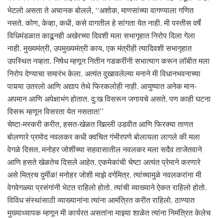
भेटलो असता ते अचानक बोलले, ‘‘अशोक, माणसांच्या वागण्याला गणित
नसते. कोण, केव्हा, कधी, कसे वागतील हे सांगता येत नाही. मी पस्तीस वर्षे
विधिमंडळात काढूनही अखेरच्या दिवशी मला सभागृहात निरोप दिला गेला
नाही. मुख्यमंत्री, उपमुख्यमंत्री काय, एक मंत्रीही त्यादिवशी सभागृहात
उपस्थित नव्हता. निषेध म्हणून नितीन गडकरींनी सभात्याग करून लॉबीत मला
निरोप देण्याचा समारंभ केला. अत्यंत दुखावलेल्या मनाने मी विधानभवनाच्या
पायर्‍या उतरलो आणि अद्याप तेथे फिरकलोही नाही. आयुष्यात अनेक मान-
अपमान आणि अपेक्षाभंग होतात. दु:ख विसरून जगायचे असते. पण काही घटना
विसरू म्हणून विसरता येत नसतात!’’
चेष्टा-मस्करी करीत, हसत-खेळत खिल्ली उडवीत आणि फिरक्या ताणत
बोलणारे प्रमोद नवलकर कधी क्वचित गंभीरपणे बोलायला लागले की मला
वेगळे दिसत. मनोहर जोशींच्या सहवासातील नवलकर मला सदैव ताजेतवाने
आणि हसते खेळतेच दिसले आहेत. एकमेकांची चेष्टा अत्यंत प्रेमाने करणारे
असे मित्रच दुर्मीळ! मनोहर जोशी माझे वर्गमित्र. त्यांच्यामुळे नवलकरांना मी
वेगवेगळ्या प्रसंगांनी भेटत राहिलो होतो. त्यांची व्याख्याने ऐकत राहिलो होतो.
विविध संस्थांसाठी व्याख्यानांना त्यांना आमंत्रित करीत राहिलो. ठाण्यात
मुख्याध्यापक म्हणून मी कार्यरत असतांना माझ्या शाळेत त्यांना निमंत्रित केलेच