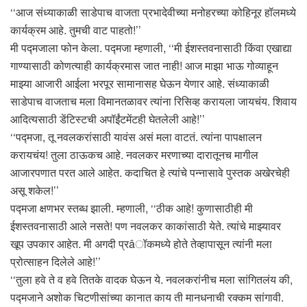
‘‘आज संध्याकाळी साडेपाच वाजता प्रभादेवीच्या मनोहरच्या कोहिनूर हॉलमध्ये
कार्यक्रम आहे. तुमची वाट पाहतो!’’
मी पद्मजाला फोन केला. पद्मजा म्हणाली, ‘‘मी ईशस्तवनासाठी किंवा एखाद्या
गाण्यासाठी कोणत्याही कार्यक्रमास जात नाही! आज माझा भाऊ गोव्याहून
माझ्या आजारी आईला भरपूर सामानासह घेऊन येणार आहे. संध्याकाळी
साडेपाच वाजताच मला विमानतळावर त्यांना रिसिव्ह करायला जायचंय. शिवाय
आदित्यसाठी डेंटिस्टची अपॉईंटमेंटही घेतलेली आहे!’’
‘‘पद्मजा, तू नवलकरांसाठी यावंस असं मला वाटतं. त्यांना पापक्षालन
करायचंय! तुला ठाऊकच आहे. नवलकर मरणाच्या दारातूनच मागील
आजारपणात परत आले आहेत. कदाचित हे त्यांचे पन्नासावे पुस्तक अखेरचेही
असू शकेल!’’
पद्मजा क्षणभर स्तब्ध झाली. म्हणाली, ‘‘ठीक आहे! कुणासाठीही मी
ईशस्तवनासाठी आले नसते! पण नवलकर काकांसाठी येते. त्यांचे माझ्यावर
खूप उपकार आहेत. मी अगदी प्रâॉकमध्ये होते तेव्हापासून त्यांनी मला
प्रोत्साहन दिलेले आहे!’’
‘‘तुला हवे ते व हवे तितके वादक घेऊन ये. नवलकरांनीच मला सांगितलंय की,
पद्मजाने अशोक चिटणीसांच्या कानात काय ती मानधनाची रक्कम सांगावी.