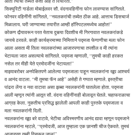
आता त्यांची तब्येत कशी आहे ते विचारतो.’’
सिक्युरिटी गार्डला मोबाईलवर सौ. वंदनावहिनींना फोन लावण्यास सांगितले.
फोनवर वहिनींनी सांगितले, ‘‘नवलकरांची तब्येत ठीक आहे. आत्ताच डिसचार्ज
मिळालाय. घरी जाण्याच्या तयारीत आम्ही हॉस्पिटलमध्येच आहोत!’’
कोकण दौर्‍यावरून परत येताच दुसर्‍या दिवशीच मी गिरगावात नवलकरांकडे
जायचे ठरवले. काही कार्यक्रमाच्या निमित्ताने पद्मजा फेणाणीचा मला फोन
आला असता मी तिला नवलकरांच्या आजारपणाचा तपशील व मी त्यांना
भेटायला जात असल्याचे सांगितले. पद्मजा म्हणाली, ‘‘तुमची काही हरकत
नसेल तर मीही येते प्रमोदजींना भेटायला!’’
माझ्याबरोबर अनपेक्षितपणे आलेल्या पद्मजाला पाहून नवलकरांना खूप आश्चर्य
व आनंद वाटला. ‘‘मी तुमचा फॅन आहे’’ असेही ते गप्पात म्हणाले. इस्त्रीचा
पांढरा लेंगा व नवा वाटावा असा झब्बा नवलकरांनी घातलेला होता. पद्मजा
आली म्हणून त्यांनी आतून सौ. वंदना वहिनींनाही बोलावून घेतले. चहाफराळाचा
आग्रह केला. नुकतीच प्रसिद्ध झालेली आपली काही पुस्तके पद्मजाला व
मला नवलकरांनी दिली.
नवलकरांना खूप बरे वाटावे, भेटीचा अविस्मरणीय आनंद द्यावा म्हणून पद्मजाने
नवलकरांना म्हटले, ‘‘प्रमोदजी, आज तुम्हाला एक छानशी चीज ऐकवते. तुमचं
आजारपण तुम्ही विसरून जाल!’’