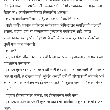
मोबाईल वाजला. ‘‘अशोक, मी नवलकर बोलतोय! संध्याकाळी कार्यक्रमाला
येताय ना? कार्यक्रमपत्रिका मिळालीच असेल!’’
‘‘कसला कार्यक्रम? मला पत्रिका अद्याप मिळालेली नाही!’’
‘‘नाही कशी? परवाच कुरियरने मनोहरच्या ऑफिसातून महाडिकने पाठवली
असेल. माझ्या ‘झेप’ या पन्नासाव्या पुस्तकाचे प्रकाशन आहे. जयंत
साळगावकरांच्या हस्ते मनोहर आणि डॉ. विजया वाड पुस्तकावर बोलतील.
तुम्ही एक काम करायचं!’’
‘‘कोणतं?’’
‘‘पद्मजा फेणाणीला घेऊन यायचं! तिला ईशस्तवन म्हणायला सांगायचं. मला
पापक्षालन करायचंय!’’
‘‘पद्मजा ईशस्तवनासाठी येईल की नाही हे मला सांगता येत नाही. ती भारतात
आहे वा नाही, हे ठाऊक नाही. मुंबईत असली तरी ती संध्याकाळी मोकळी आहे
का हे पाहायला हवं! हवं तर ईशस्तवनासाठी मी दुसर्‍या कुणा गायिकेला विनंती
करतो!’’
‘‘पद्मजा ईशस्तवनाला नसेल, तर ईशस्तवनच नको मला!’’
‘‘पद्मजाला फोन करून मी तुम्हाला कळवतो. कार्यक्रम कुठे व किती वाजता
आहे?’’