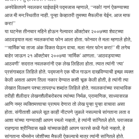
अनपेक्षितपणे नवलकर घाईघाईने पद्मजास म्हणाले, ‘‘नको! गाणं ऐकण्याच्या
आज मी मन:स्थितीत नाही. पुन्हा केव्हातरी तुमच्या मैफलीस येईन. आज माफ
करा!’’
या घटनेस तीनचार महिने होऊन गेल्यावर ऑक्टोबर २००७च्या शेवटच्या
आठवड्यात मला नवलकरांचा फोन आला होता. फोनवर ते मला म्हणाले होते,
‘‘‘मार्मिक’चा ताजा अंक विकत घेऊन वाचा. मला नंतर फोन करा!’’ मी लगेच
बाहेर जाऊन २१ ऑक्टोबर २००७चा ‘मार्मिक’ आणला. ‘आठवड्याच्या
आठवणी’ सदरात नवलकरांनी एक लेख लिहिला होता. त्यात त्यांनी ‘त्या’
प्रसंगाबद्दल लिहिले होते. पद्मजाने एक चीज गाऊन दाखविण्याची इच्छा व्यक्त
केली असता आपण तिला नकार देण्यात कशी चूक केली होती, हे त्यांनी त्या
लेखात विलक्षण पश्चा:तापदग्ध शब्दांत लिहिले होते. नवलकरांच्या स्वाभाविक
तरीही शैलीदार लेखनशैलीबरोबरच त्यांच्या निर्मळ, प्रामाणिक, साध्यासरळ
आणि नम्र व्यक्तिमत्त्वाचा प्रत्यय देणारा तो लेख पुन्हा पुन्हा वाचावा असा
होता. संगीताशी आपले सूत काही नीटपणे जुळले नसल्याचे सांगताना लता व
आशा यांच्या गाण्यातही आपण रमलो नव्हतो, हे त्यांनी सांगितले होते. घराजवळ
राहणार्‍या श्रीनिवास खळे यांच्याकडेही आपण फारसे कधी गेलो नव्हतो, हे
सांगताना भीमसेन जोशींच्या मैफली ऐकल्याचे मात्र त्यांनी सांगितले होते.