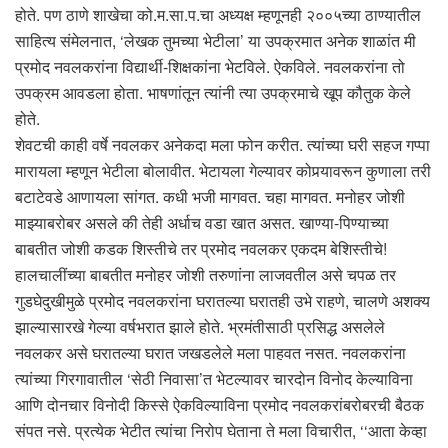
होते. पण ठाणे शाखेचा को.म.सा.प.चा अध्यक्ष म्हणूनही २००५च्या ठाण्यातील
साहित्य संमेलनात, ‘लेखक तुमच्या भेटीला’ या उपक्रमात अनेक शाळांत मी
प्रमोद नवलकरांना विद्यार्थी-शिक्षकांना भेटविले. ऐकविले. नवलकरांना तो
उपक्रम आवडला होता. भाषणांतून त्यांनी त्या उपक्रमाचे खूप कौतुक केले
होते.
शेवटची काही वर्षे नवलकर अनेकदा मला फोन करीत. त्यांच्या घरी सहज गप्पा
मारायला म्हणून भेटीला बोलावीत. भेटायला गेल्यावर कोपर्‍यावरून कुणाला तरी
बटाटेवडे आणायला सांगत. कधी भजी मागवत. चहा मागवत. मनोहर जोशी
माझ्याबरोबर असले की तेही अर्धाच वडा खात असत. खाण्या-पिण्याच्या
बाबतीत जोशी कडक शिस्तीचे तर प्रमोद नवलकर एकदम बेशिस्तीचे!
हालचालींच्या बाबतीत मनोहर जोशी तरुणांना लाजवतील असे चपळ तर
गुडघेदुखीमुळे प्रमोद नवलकरांना घरातल्या घरातही उभे राहणे, चालणे अशक्य
झाल्यासारखे गेल्या वर्षभरात झाले होते. भ्रमंतीसाठी प्रसिद्ध असलेले
नवलकर असे घरातल्या घरात जखडलेले मला पाहवत नसत. नवलकरांना
त्यांच्या गिरगावातील ‘सेठी निवासा’त भेटल्यावर चारदोन विनोद केल्याविना
आणि दोनचार विनोदी किस्से ऐकविल्याविना प्रमोद नवलकरांबरोबरची बैठक
संपत नसे. प्रत्येक भेटीत त्यांचा निरोप घेताना ते मला विचारीत, ‘‘आता केव्हा