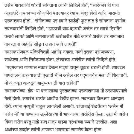
तसेच गायकांची थोरवी सांगताना त्यांनी लिहिले होते, ‘‘सारेगमप ही पाच
आद्याक्षरे गायकांच्या ओंजळीत पडल्यावर त्यांचा चंद्र होतो आणि आसमंत
प्रकाशमय होतो.’’ संगीताच्या प्रभावाने झाडेही फुलतात हे सांगताना प्रमोद
नवलकरांनी लिहिले होते, ‘‘झाडाची वाढ व्हायची असेल तर त्याचे ट्रिमिंग
करावे लागते आणि माणसालाही खरोखरीच मोठे व्हायचे असेल तर समाजात
वावरताना अहंगंड सोडून लहान व्हावे लागते!’’
नवलकरांजवळ यत्किंचितही अहंगंड नव्हता. नको इतका प्रांजळपणा,
साधेपणा आणि निर्मळपणा होता. लेखाच्या अखेरीस त्यांनी लिहिले होते,
‘‘पद्मजाला गाण्यास नकार देऊन माझ्या हातून चूकच घडली होती. त्याबद्दल
पापक्षालन करण्यासाठी एखादी चीज असेल तर पद्मजानेच मला ती शिकवावी.
मी आळवून आळवून आयुष्यभर ती गात राहीन!’’
नवलकरांच्या ‘झेप’ या पन्नासाव्या पुस्तकाच्या प्रकाशनाला मी ठरल्याप्रमाणे
गेलो होतो. समारंभ अत्यंत आखीव-रेखीव झाला. नवलकर विलक्षण आनंदात
होते. त्यांना मृत्यूची चाहूल लागलेली असावी. शांताबाई शेळकेंच्या ‘असेन मी
नसेन मी’ या गाण्याचा उल्लेख त्यांनी भाषणाच्या अखेरीस केला. उद्या मी असेन
किंवा नसेन परंतु माझे शब्द मात्र माझ्या ग्रंथांच्या रूपाने उरतील, अशा
अर्थाच्या शब्दांत त्यांनी आपल्या भाषणाचा समारोप केला होता.