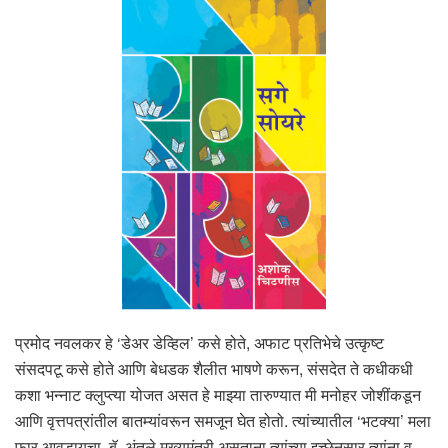
प्रमोद नवलकर हे ‘डेअर डेव्हिल’ कसे होते, अफाट प्रतिभेचे उत्कृष्ट
संसदपटू कसे होते आणि बेधडक शैलीत भाषणे करून, संसदेत ते कधीकधी
कशा भन्नाट क्लुप्त्या योजत असत हे माझ्या तारुण्यात मी मनोहर जोशींकडून
आणि वृत्तपत्रांतील बातम्यांवरून समजून घेत होतो. त्यांच्यातील ‘भटक्या’ मला
फार आवडायचा. बॅ. अंतुले मुख्यमंत्री असताना त्यांच्या इच्छेनुसार त्यांना व