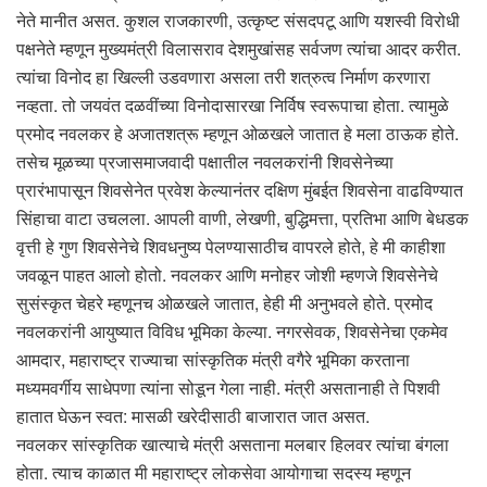
नेते मानीत असत. कुशल राजकारणी, उत्कृष्ट संसदपटू आणि यशस्वी विरोधी
पक्षनेते म्हणून मुख्यमंत्री विलासराव देशमुखांसह सर्वजण त्यांचा आदर करीत.
त्यांचा विनोद हा खिल्ली उडवणारा असला तरी शत्रुत्व निर्माण करणारा
नव्हता. तो जयवंत दळवींच्या विनोदासारखा निर्विष स्वरूपाचा होता. त्यामुळे
प्रमोद नवलकर हे अजातशत्रू म्हणून ओळखले जातात हे मला ठाऊक होते.
तसेच मूळच्या प्रजासमाजवादी पक्षातील नवलकरांनी शिवसेनेच्या
प्रारंभापासून शिवसेनेत प्रवेश केल्यानंतर दक्षिण मुंबईत शिवसेना वाढविण्यात
सिंहाचा वाटा उचलला. आपली वाणी, लेखणी, बुद्धिमत्ता, प्रतिभा आणि बेधडक
वृत्ती हे गुण शिवसेनेचे शिवधनुष्य पेलण्यासाठीच वापरले होते, हे मी काहीशा
जवळून पाहत आलो होतो. नवलकर आणि मनोहर जोशी म्हणजे शिवसेनेचे
सुसंस्कृत चेहरे म्हणूनच ओळखले जातात, हेही मी अनुभवले होते. प्रमोद
नवलकरांनी आयुष्यात विविध भूमिका केल्या. नगरसेवक, शिवसेनेचा एकमेव
आमदार, महाराष्ट्र राज्याचा सांस्कृतिक मंत्री वगैरे भूमिका करताना
मध्यमवर्गीय साधेपणा त्यांना सोडून गेला नाही. मंत्री असतानाही ते पिशवी
हातात घेऊन स्वत: मासळी खरेदीसाठी बाजारात जात असत.
नवलकर सांस्कृतिक खात्याचे मंत्री असताना मलबार हिलवर त्यांचा बंगला
होता. त्याच काळात मी महाराष्ट्र लोकसेवा आयोगाचा सदस्य म्हणून