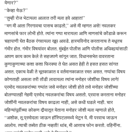
येणार?’’
‘‘केव्हा येऊ?’’
‘‘तुम्ही रोज भेटायला आलात तरी मला हवे आहात!’’
‘‘मग मी आता गिरगावचा पासच काढतो,’’ असे मी म्हणत असे! नवलकर
माणसांचे फार लोभी होते. त्यांना गप्पा मारायला आणि माणसांचे कोंडाळे करून
चहापाणी घेत बैठक रंगवायला खूप आवडे. हास्यविनोद करतानाच ते मधूनच
गंभीर होत. गंभीर विषयांवर बोलत. मुंबईत पोलीस आणि पोलीस अधिकार्‍यांसाठी
आपण काय काम केले ते सहजपणे सांगून जात. विधानसभेत वावरताना
कुणाकुणाच्या कशा कशा फिरक्या ते घेत असत हेही ते हसत हसत सांगत
असत. एकाच वेळी ते भूतकाळात व वर्तमानकाळात रमत असत. गप्पांचा विषय
कोणताही असला तरी तोंडी लावायला त्यांना मनोहर जोशींचा विषय लागे!
प्रमोद नवलकरांच्या गप्पांत जसे मनोहर जोशी होते तसे मनोहर जोशींच्या
बोलण्यातही नेहमी प्रमोद नवलकरांचा विषय असतो. प्रवास करताना मनोहर
जोशींनी नवलकरांचा विषय काढला नाही, असे कधी घडले नाही. चार
महिन्यांपूर्वीच्या कोकण दौर्‍यातून येताना मनोहर जोशी मला म्हणाले होते,
‘‘अशोक, तू प्रमोदला जाऊन हॉस्पिटलमध्ये भेटून ये. मी परवाच जाऊन
आलोय. त्याची तब्येत ठीक नव्हती! थांब, मी आत्ताच फोन करतो. वहिनींना.