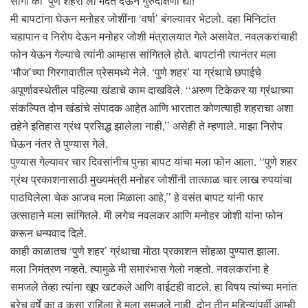
सांगा की ‘पुणे शहरा’ला मदत देऊन गुरुदक्षिणा द्या!’’
मी बापटांना घेऊन मनोहर जोशींना ‘वर्षा’ बंगल्यावर भेटलो. दहा मिनिटांत
चहापान व निरोप देऊन मनोहर जोशी मंत्रालयात गेले असावेत. नवलकरांचाही
फोन येऊन गेल्याचे त्यांनी आम्हास सांगितले होते. बापटांनी त्यानंतर मला
‘मौज’च्या गिरगावातील प्रेसमध्ये नेले. ‘पुणे शहर’ या ग्रंथाचे छपाईचे
अपूर्णावस्थेतील पहिल्या खंडाचे काम दाखविले. ‘‘अरुण टिकेकर या ग्रंथाच्या
संकल्पित दोन खंडांचे संपादक आहेत आणि भारतात कोणत्याही शहराचा अशा
तर्‍हेने इतिहास ग्रंथ प्रसिद्ध झालेला नाही,’’ असेही ते म्हणाले. माझा निरोप
घेऊन नंतर ते पुण्यास गेले.
पुण्यास गेल्यावर चार दिवसांनीच पुन्हा बापट यांचा मला फोन आला. ‘‘पुणे शहर
ग्रंथ प्रकाशनासाठी मुख्यमंत्री मनोहर जोशींनी तात्काळ चार लाख रुपयांचा
पाठविलेला चेक आजच मला मिळाला आहे,’’ हे वसंत बापट यांनी फार
उत्साहाने मला सांगितले. मी लगेच नवलकर आणि मनोहर जोशी यांना फोन
करून धन्यवाद दिले.
काही काळातच ‘पुणे शहर’ ग्रंथाचा मोठा प्रकाशन सोहळा पुण्यात झाला.
मला निमंत्रण नव्हते. त्यामुळे मी समारंभास गेलो नव्हतो. नवलकरांना हे
समजले तेव्हा त्यांना खूप खटकले आणि वाईटही वाटले. हा विषय त्यांच्या मनांत
बरेच वर्षे का व कसा राहिला हे मला समजले नाही. दोन तीन महिन्यांपूर्वी आम्ही