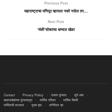
Previous Post
महाराष्ट्राचा मणिपूर व्हायला नको नसेल तर…
Next Post
‘मंकी’सोबतचा धम्माल खेळ!
Contact
Privacy Policy
उचला कुंचला
जुने अंक
बाळासाहेबांच्या कुंचल्यातून
मार्मिक परिवार
मार्मिक विषयी
मार्मिकची वाटचाल
मुख्य पृष्ठ
वर्गणीदार व्हा