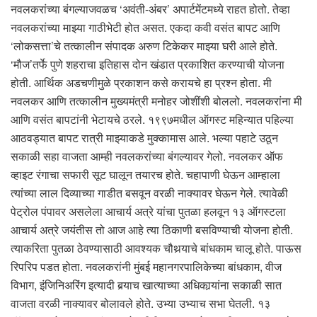
नवलकरांच्या बंगल्याजवळच ‘अवंती-अंबर’ अपार्टमेंटमध्ये राहत होतो. तेव्हा
नवलकरांच्या माझ्या गाठीभेटी होत असत. एकदा कवी वसंत बापट आणि
‘लोकसत्ता’चे तत्कालीन संपादक अरुण टिकेकर माझ्या घरी आले होते.
‘मौज’तर्फे पुणे शहराचा इतिहास दोन खंडात प्रकाशित करण्याची योजना
होती. आर्थिक अडचणीमुळे प्रकाशन कसे करायचे हा प्रश्न होता. मी
नवलकर आणि तत्कालीन मुख्यमंत्री मनोहर जोशींशी बोललो. नवलकरांना मी
आणि वसंत बापटांनी भेटायचे ठरले. १९९७मधील ऑगस्ट महिन्यात पहिल्या
आठवड्यात बापट रात्री माझ्याकडे मुक्कामास आले. भल्या पहाटे उठून
सकाळी सहा वाजता आम्ही नवलकरांच्या बंगल्यावर गेलो. नवलकर ऑफ
व्हाइट रंगाचा सफारी सूट घालून तयारच होते. चहापाणी घेऊन आम्हाला
त्यांच्या लाल दिव्याच्या गाडीत बसवून वरळी नाक्यावर घेऊन गेले. त्यावेळी
पेट्रोल पंपावर असलेला आचार्य अत्रे यांचा पुतळा हलवून १३ ऑगस्टला
आचार्य अत्रे जयंतीस तो आज आहे त्या ठिकाणी बसविण्याची योजना होती.
त्याकरिता पुतळा ठेवण्यासाठी आवश्यक चौथर्‍याचे बांधकाम चालू होते. पाऊस
रिपरिप पडत होता. नवलकरांनी मुंबई महानगरपालिकेच्या बांधकाम, वीज
विभाग, इंजिनिअरिंग इत्यादी बर्‍याच खात्याच्या अधिकार्‍यांना सकाळी सात
वाजता वरळी नाक्यावर बोलावले होते. उभ्या उभ्याच सभा घेतली. १३