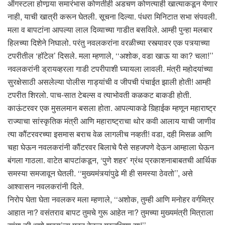
ऑगस्टला होणार्‍या समारंभास कोणतीही अडचण कोणत्याही खात्याकडून येणार
नाही, याची खात्री करून घेतली. सूचना दिल्या. पंधरा मिनिटात सभा संपवली.
मला व बापटांना आपल्या लाल दिव्याच्या गाडीत बसविले. आम्ही पुन्हा मलबार
हिलच्या दिशेने निघालो. परंतु नवलकरांना वरळीच्या रस्त्यावर एक पत्र्याच्या
टपरीतील ‘हॉटेल’ दिसले. मला म्हणाले, ‘‘अशोक, वडा खाऊ या का? चला!’’
नवलकरांनी ड्रायव्हरला गाडी टपरीपाशी घ्यायला लावली. मंत्री महोदयांच्या
सुरक्षेसाठी असलेल्या पोलीस गाड्यांची व जीपची पंचाईत झाली होती! आम्ही
टपरीत शिरलो. पाच-सात टेबल्स व त्याभोवती कळकट बाकडी होती.
काऊंटरवर एक मुसलमान बसला होता. आपल्याकडे गिर्‍हाईक म्हणून महाराष्ट्र
राज्याचा सांस्कृतिक मंत्री आणि महाराष्ट्राचा थोर कवी आलाय याची जाणीव
त्या कौंटरवरच्या इसमास बराच वेळ लागलीच नव्हती! वडा, दही मिसळ आणि
चहा घेऊन नवलकरांनी कौंटरवर बिलाचे पैसे सहजपणे देऊन आम्हाला घेऊन
बंगला गाठला. वाटेत बापटांकडून, ‘पुणे शहर’ ग्रंथ प्रकाशनाबाबतची आर्थिक
समस्या समजावून घेतली. ‘‘मुख्यमंत्र्यांपुढे मी ही समस्या ठेवतो’’, असे
आश्वासन नवलकरांनी दिले.
निरोप घेता घेता नवलकर मला म्हणाले, ‘‘अशोक, तुम्ही आणि मनोहर वर्गमित्र
आहात ना? वसंतराव बापट तुमचे गुरू आहेत ना? तुमच्या मुख्यमंत्री मित्राला