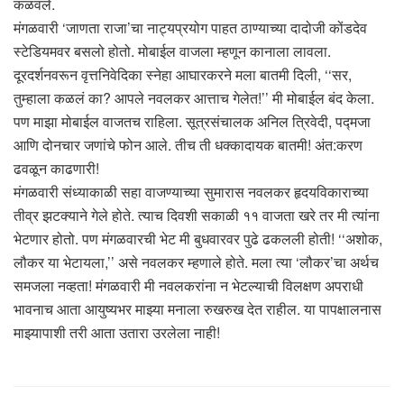
कळवले.
मंगळवारी ‘जाणता राजा’चा नाट्यप्रयोग पाहत ठाण्याच्या दादोजी कोंडदेव
स्टेडियमवर बसलो होतो. मोबाईल वाजला म्हणून कानाला लावला.
दूरदर्शनवरून वृत्तनिवेदिका स्नेहा आघारकरने मला बातमी दिली, ‘‘सर,
तुम्हाला कळलं का? आपले नवलकर आत्ताच गेलेत!’’ मी मोबाईल बंद केला.
पण माझा मोबाईल वाजतच राहिला. सूत्रसंचालक अनिल त्रिवेदी, पद्मजा
आणि दोनचार जणांचे फोन आले. तीच ती धक्कादायक बातमी! अंत:करण
ढवळून काढणारी!
मंगळवारी संध्याकाळी सहा वाजण्याच्या सुमारास नवलकर हृदयविकाराच्या
तीव्र झटक्याने गेले होते. त्याच दिवशी सकाळी ११ वाजता खरे तर मी त्यांना
भेटणार होतो. पण मंगळवारची भेट मी बुधवारवर पुढे ढकलली होती! ‘‘अशोक,
लौकर या भेटायला,’’ असे नवलकर म्हणाले होते. मला त्या ‘लौकर’चा अर्थच
समजला नव्हता! मंगळवारी मी नवलकरांना न भेटल्याची विलक्षण अपराधी
भावनाच आता आयुष्यभर माझ्या मनाला रुखरुख देत राहील. या पापक्षालनास
माझ्यापाशी तरी आता उतारा उरलेला नाही!