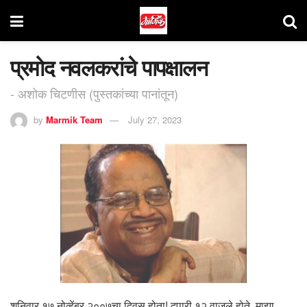
प्रमोद नवलकरांचे पापक्षालन
- अशोक चिटणीस (पुस्तकांच्या पानांतून)
by
Marmik Team
July 27, 2023
शनिवार १७ नोव्हेंबर २००७चा दिवस होता! दुपारी १२ वाजले होते. माझा