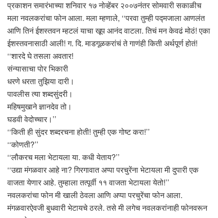
प्रकाशन समारंभाच्या शनिवार १७ नोव्हेंबर २००७नंतर सोमवारी सकाळीच
मला नवलकरांचा फोन आला. मला म्हणाले, ‘‘परवा तुम्ही पद्मजाला आणलंत
आणि तिनं ईशस्तवन म्हटलं याचा खूप आनंद वाटला. तिचं मन केवढं मोठं! एका
ईशस्तवनासाठी आली! ग. दि. माडगूळकरांचं ते गाणंही किती अर्थपूर्ण होतं!
‘‘शारदे घे तसला अवतार!
संन्यासाचा पोर भिकारी
धरणे धरता तुझिया दारी।
पावलीस त्या शब्दसुंदरी।
महिषमुखाने ज्ञानदेव तो।
घडवी वेदोच्चार।’’
‘‘किती ही सुंदर शब्दरचना होती! तुम्ही एक गोष्ट करा!’’
‘‘कोणती?’’
‘‘लौकरच मला भेटायला या. कधी येताय?’’
‘‘उद्या मंगळवार आहे ना? गिरगावात अप्पा परचुरेंना भेटायला मी दुपारी एक
वाजता येणार आहे. तुम्हाला तत्पूर्वी ११ वाजता भेटायला येतो!’’
नवलकरांचा फोन मी खाली ठेवला आणि अप्पा परचुरेंचा फोन आला.
मंगळवारऐवजी बुधवारी भेटायचे ठरले. तसे मी लगेच नवलकरांनाही फोनवरून