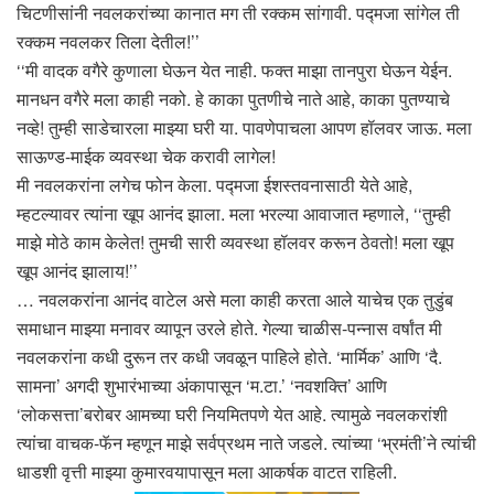
चिटणीसांनी नवलकरांच्या कानात मग ती रक्कम सांगावी. पद्मजा सांगेल ती
रक्कम नवलकर तिला देतील!’’
‘‘मी वादक वगैरे कुणाला घेऊन येत नाही. फक्त माझा तानपुरा घेऊन येईन.
मानधन वगैरे मला काही नको. हे काका पुतणीचे नाते आहे, काका पुतण्याचे
नव्हे! तुम्ही साडेचारला माझ्या घरी या. पावणेपाचला आपण हॉलवर जाऊ. मला
साऊण्ड-माईक व्यवस्था चेक करावी लागेल!
मी नवलकरांना लगेच फोन केला. पद्मजा ईशस्तवनासाठी येते आहे,
म्हटल्यावर त्यांना खूप आनंद झाला. मला भरल्या आवाजात म्हणाले, ‘‘तुम्ही
माझे मोठे काम केलेत! तुमची सारी व्यवस्था हॉलवर करून ठेवतो! मला खूप
खूप आनंद झालाय!’’
… नवलकरांना आनंद वाटेल असे मला काही करता आले याचेच एक तुडुंब
समाधान माझ्या मनावर व्यापून उरले होते. गेल्या चाळीस-पन्नास वर्षांत मी
नवलकरांना कधी दुरून तर कधी जवळून पाहिले होते. ‘मार्मिक’ आणि ‘दै.
सामना’ अगदी शुभारंभाच्या अंकापासून ‘म.टा.’ ‘नवशक्ति’ आणि
‘लोकसत्ता’बरोबर आमच्या घरी नियमितपणे येत आहे. त्यामुळे नवलकरांशी
त्यांचा वाचक-फॅन म्हणून माझे सर्वप्रथम नाते जडले. त्यांच्या ‘भ्रमंती’ने त्यांची
धाडशी वृत्ती माझ्या कुमारवयापासून मला आकर्षक वाटत राहिली.