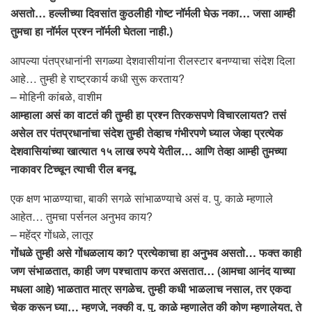
असतो… हल्लीच्या दिवसांत कुठलीही गोष्ट नॉर्मली घेऊ नका… जसा आम्ही
तुमचा हा नॉर्मल प्रश्न नॉर्मली घेतला नाही.)
आपल्या पंतप्रधानांनी सगळ्या देशवासीयांना रीलस्टार बनण्याचा संदेश दिला
आहे… तुम्ही हे राष्ट्रकार्य कधी सुरू करताय?
– मोहिनी कांबळे, वाशीम
आम्हाला असं का वाटतं की तुम्ही हा प्रश्न तिरकसपणे विचारलायत? तसं
असेल तर पंतप्रधानांचा संदेश तुम्ही तेव्हाच गंभीरपणे घ्याल जेव्हा प्रत्येक
देशवासियांच्या खात्यात १५ लाख रुपये येतील… आणि तेव्हा आम्ही तुमच्या
नाकावर टिच्चून त्याची रील बनवू.
एक क्षण भाळण्याचा, बाकी सगळे सांभाळण्याचे असं व. पु. काळे म्हणाले
आहेत… तुमचा पर्सनल अनुभव काय?
– महेंद्र गोंधळे, लातूर
गोंधळे तुम्ही असे गोंधळलाय का? प्रत्येकाचा हा अनुभव असतो… फक्त काही
जण संभाळतात, काही जण पश्चाताप करत असतात… (आमचा आनंद याच्या
मधला आहे) भाळतात मात्र सगळेच. तुम्ही कधी भाळलाच नसाल, तर एकदा
चेक करून घ्या… म्हणजे, नक्की व. पु. काळे म्हणालेत की कोण म्हणालेयत, ते