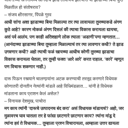
मिळतील हो संतोषराव?
– संजय क्षीरसागर, पिंपळे गुरव
आधी सांगा अशा झाडाच्या बिया मिळाल्या तर त्या लावायला तुमच्याकडे अंगण
कुठे आहे? कारण मोकळं अंगण दिसलं की त्याचा विकास करायला द्यायचा,
असं पर्व आलंय. पण काही अतिशहाणे लोक त्याला ‘अडाणी’पणा म्हणतात…
(आनंदाच्या झाडाच्या बिया तुम्हाला मिळाल्याचं तर त्या लावणार कधी? ते झाड
उगवणार कधी? अहो त्याची फळं खायच्या आधीच कोणी तुमच्या झाडाचा
विकास करायला घेतला, तर तुम्ही फक्त ‘आरे आरे’ करत राहाल. ‘कारे’ म्हणून
पण विचारू शकणार नाही.)
दारू पिऊन रस्त्याने चालणार्‍यांना अटक करण्याची तरतूद करणारे विधेयक
कोणातरी दोनतीन नेत्यांनी मांडले आहे विधिमंडळात… यांनी हे विधेयक
मांडताना काय प्राशन केलं असेल?
– विनायक देशमुख, पाचोरा
मग काय त्यांनी ‘दारूचे उत्पादनच बंद करा’ असं विधायक मांडायचं? अहो, जर
मुळावरच घाव घातला तर हे फांद्या छाटणारे छाटणार काय? त्यांना मांडू दे
त्यांना हवं ते विधायक… तुम्हाला प्रश्न विचारायला, आम्हाला उत्तर द्यायला