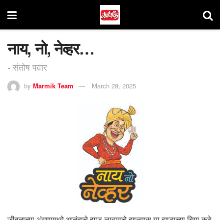
नाय, नो, नेव्हर…
- संतोष पवार
by
Marmik Team
March 28, 2025
जीवनाच्या अंगणामध्ये आनंदाचे झाड लावायचे झाल्यास या झाडाच्या बिया कुठे