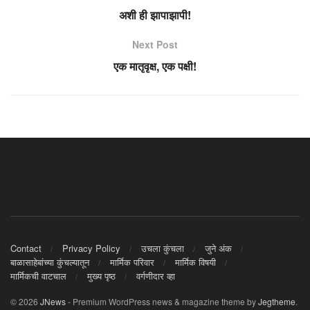
अशी ही झापाझापी!
Next Post
एक मातृवृक्ष, एक पक्षी!
Contact
Privacy Policy
उचला कुंचला
जुने अंक
बाळासाहेबांच्या कुंचल्यातून
मार्मिक परिवार
मार्मिक विषयी
मार्मिकची वाटचाल
मुख्य पृष्ठ
वर्गणीदार व्हा
© 2026
JNews
- Premium WordPress news & magazine theme by
Jegtheme
.