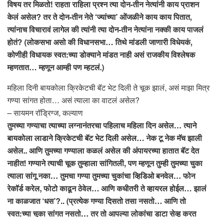
विषय तर मिळतो! राहता राहिला प्रश्न त्या दोन-तीन नेत्यांनी काय प्राशन
केलं असेल? तर ते दोन-तीन नेते ‘ज्यांच्या’ ओंजळीने काय काय पितात,
त्यांनाच विचारावं लागेल की त्यांनी त्या दोन-तीन नेत्यांना नक्की काय पाजलं
होतं? (लोकसभा असो की विधानसभा… तिथे मांडली जाणारी विधेयकं,
कोणीही विधायक स्वत:च्या डोक्याने मांडत नाही असं राजकीय विश्लेषक
म्हणतात… म्हणून आम्ही पण म्हटलं.)
महिला दिनी बायकोला क्रिकेटची बॅट भेट दिली ते चूक झालं, असं माझा मित्र
गण्या सांगत होता… असं त्याला का वाटलं असेल?
– सायमन रॉड्रिग्ज, कल्याण
तुमच्या गण्याचा त्याच्या लग्नानंतरचा पहिलाच महिला दिन असेल… त्याने
बायकोला लाडाने क्रिकेटची बॅट भेट दिली असेल… नेक टू नेक मॅच झाली
असेल.. आणि तुमच्या गण्याला कळलं असेल की अंपायरच्या हातात बॅट देत
नाहीत! गण्याने त्याची चूक तुम्हाला सांगितली, पण म्हणून तुम्ही तुमच्या चुका
त्याला सांगू नका… तुमचा गण्या तुमच्या चुकांचा व्हिडिओ बनवेल… फोन
रेकॉर्ड करेल, फोटो काढून ठेवेल… आणि कधीतरी ते व्हायरल होईल… झालं
ना काळजात ‘धस’?.. (प्रत्येक गण्या दिसतो तसा नसतो… आणि तो
स्वत:च्या चुका सांगत नसतो… तर तो आपल्या लोकांचा डाटा सेव्ह करत