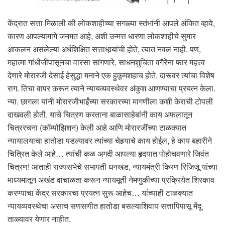
केंद्रात सत्ता मिळाली की लोकशाहीच्या सगळ्या स्तंभांनी आपले अंकित व्हावे,
कारण आपल्यामागे जनमत आहे, अशी उन्मत्त धारणा लोकशाहीचे सुमार
आकलन असलेल्या अर्धशिक्षित सत्ताधार्‍यांची होते, त्यात नवल नाही. पण,
महात्मा गांधीजींपासूनचा वारसा सांगणारे, साधनशुचिता वगैरेंना फार महत्त्व
देणारे मोरारजी देसाई हेसुद्धा मनाने एक हुकूमशहाच होते. दारूवर त्यांचा विशेष
राग. तिचा वापर करून त्याने न्यायव्यवस्थेवर अंकुश आणण्याचा प्रयत्न केला.
न्या. छागला यांनी मोरारजीभाईंच्या सरकारच्या मागणीला कशी केराची टोपली
दाखवली होती. याचे चित्रण करताना बाळासाहेबांनी काय अफलातून
चित्ररचना (कॉम्पोझिशन) केली आहे आणि मोरारजींच्या टाळक्यात
न्यायालयाचा हातोडा पडल्यावर त्यांच्या चेहर्‍याचे काय होईल, हे काय बहारीने
चित्रित केले आहे… त्यांची कळ अगदी आपल्या हृदयात पोहोचवणारे जिवंत
चित्रण! आताही राज्यसभेचे सभापती धनखड, न्यायमंत्री किरण रिजिजू यांच्या
माध्यमातून अखंड वाचाळता करून न्यायमूर्ती नेमणुकीच्या प्रक्रियेत शिरकाव
करण्याचा केंद्र सरकारचा प्रयत्न सुरू आहेच… यांच्याही टाळक्यात
न्यायव्यवस्थेचा असाच सणसणीत हातोडा बसल्याशिवाय सत्तापिपासू मेंदू
ताळ्यावर येणार नाहीत.