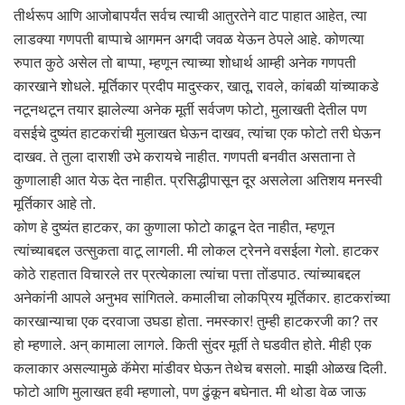
तीर्थरूप आणि आजोबापर्यंत सर्वच त्याची आतुरतेने वाट पाहात आहेत, त्या
लाडक्या गणपती बाप्पाचे आगमन अगदी जवळ येऊन ठेपले आहे. कोणत्या
रुपात कुठे असेल तो बाप्पा, म्हणून त्याच्या शोधार्थ आम्ही अनेक गणपती
कारखाने शोधले. मूर्तिकार प्रदीप मादुस्कर, खातू, रावले, कांबळी यांच्याकडे
नटूनथटून तयार झालेल्या अनेक मूर्ती सर्वजण फोटो, मुलाखती देतील पण
वसईचे दुष्यंत हाटकरांची मुलाखत घेऊन दाखव, त्यांचा एक फोटो तरी घेऊन
दाखव. ते तुला दाराशी उभे करायचे नाहीत. गणपती बनवीत असताना ते
कुणालाही आत येऊ देत नाहीत. प्रसिद्धीपासून दूर असलेला अतिशय मनस्वी
मूर्तिकार आहे तो.
कोण हे दुष्यंत हाटकर, का कुणाला फोटो काढून देत नाहीत, म्हणून
त्यांच्याबद्दल उत्सुकता वाटू लागली. मी लोकल ट्रेनने वसईला गेलो. हाटकर
कोठे राहतात विचारले तर प्रत्येकाला त्यांचा पत्ता तोंडपाठ. त्यांच्याबद्दल
अनेकांनी आपले अनुभव सांगितले. कमालीचा लोकप्रिय मूर्तिकार. हाटकरांच्या
कारखान्याचा एक दरवाजा उघडा होता. नमस्कार! तुम्ही हाटकरजी का? तर
हो म्हणाले. अन् कामाला लागले. किती सुंदर मूर्ती ते घडवीत होते. मीही एक
कलाकार असल्यामुळे कॅमेरा मांडीवर घेऊन तेथेच बसलो. माझी ओळख दिली.
फोटो आणि मुलाखत हवी म्हणालो, पण ढुंकून बघेनात. मी थोडा वेळ जाऊ