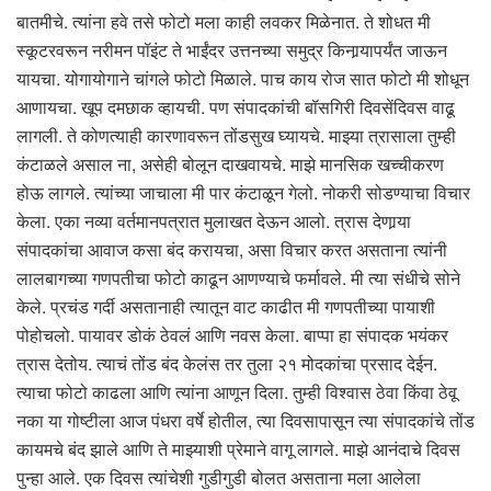
बातमीचे. त्यांना हवे तसे फोटो मला काही लवकर मिळेनात. ते शोधत मी
स्कूटरवरून नरीमन पॉइंट ते भाईंदर उत्तनच्या समुद्र किनार्‍यापर्यंत जाऊन
यायचा. योगायोगाने चांगले फोटो मिळाले. पाच काय रोज सात फोटो मी शोधून
आणायचा. खूप दमछाक व्हायची. पण संपादकांची बॉसगिरी दिवसेंदिवस वाढू
लागली. ते कोणत्याही कारणावरून तोंडसुख घ्यायचे. माझ्या त्रासाला तुम्ही
कंटाळले असाल ना, असेही बोलून दाखवायचे. माझे मानसिक खच्चीकरण
होऊ लागले. त्यांच्या जाचाला मी पार कंटाळून गेलो. नोकरी सोडण्याचा विचार
केला. एका नव्या वर्तमानपत्रात मुलाखत देऊन आलो. त्रास देणार्‍या
संपादकांचा आवाज कसा बंद करायचा, असा विचार करत असताना त्यांनी
लालबागच्या गणपतीचा फोटो काढून आणण्याचे फर्मावले. मी त्या संधीचे सोने
केले. प्रचंड गर्दी असतानाही त्यातून वाट काढीत मी गणपतीच्या पायाशी
पोहोचलो. पायावर डोकं ठेवलं आणि नवस केला. बाप्पा हा संपादक भयंकर
त्रास देतोय. त्याचं तोंड बंद केलंस तर तुला २१ मोदकांचा प्रसाद देईन.
त्याचा फोटो काढला आणि त्यांना आणून दिला. तुम्ही विश्वास ठेवा किंवा ठेवू
नका या गोष्टीला आज पंधरा वर्षे होतील, त्या दिवसापासून त्या संपादकांचे तोंड
कायमचे बंद झाले आणि ते माझ्याशी प्रेमाने वागू लागले. माझे आनंदाचे दिवस
पुन्हा आले. एक दिवस त्यांचेशी गुडीगुडी बोलत असताना मला आलेला