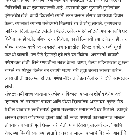
सिद्दिकीची कथा ऐकण्यासारखी आहे. अस्लमचे एका गुजराती मुलीसोबत
प्रेमसंबंध होते. काही दिवसांनी त्यांनी लग्न करून संसार थाटायचा विचार
केला. त्यासाठी त्यांच्या बजेटमध्ये मिळणारे घर ते शोधू लागले. वृत्तपत्रात
जाहिरात दिली. इस्टेट एजंटांना भेटले. अनेक महिने लोटले, पण मनाजोगे घर
मिळेना. काही फ्लॅट दक्षिण उत्तर दिशेला, काही ठिकाणी हवा उजेड नाही, तर
चौथ्या मजल्यावरचे घर आवडले, पण इमारतीला लिफ्ट नाही. सगळी मुंबई
पालथी घातली, पण पैसे देऊनही हवे तसे घर मिळेना. अस्लमची बायको
गणेशभक्त होती. तिने गणपतीला नवस केला. बाप्पा, गेल्या महिनाभरात तू मला
चांगले घर शोधून दिलेस तर दरवर्षी माझ्या घरी तुझा उत्सव साजरा करीन.
त्यासाठी ती अस्लमलाही एका गणेश मंदिरात घेऊन गेली आणि दोघे नतमस्तक
झाले.
संकटसमयी शरण जाणार्‍या प्रत्येक भाविकाला बाप्पा आशीर्वाद देणेच असे
म्हणतात. तो नवसाला पावला आणि पंधरा दिवसांतच अस्लमला ग्रॅन्ट रोड
येथील बाळाराम स्ट्रीटमध्ये दुसर्‍या मजल्यावर मनासारखे घर मिळाले. त्यामुळे
अस्लम इतका गणेशभक्त झाला आहे की स्वत: गणपती कारखान्यात जाऊन
डोक्यावर बाप्पाची मूर्ती घेऊन घरी येतो. पाच दिवस पूजाअर्चा करतो आणि
शेवटच्या दिवशी स्वत:च्या हाताने समुद्रात जाऊन बाप्पाचे विसर्जन आवडीने