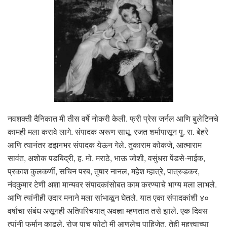
नवशक्ती दैनिकात मी तीस वर्षे नोकरी केली. फ्री प्रेस जर्नल आणि बुलेटिनचे
कामही मला करावे लागे. संपादक अरूण साधू, रजत शर्मांपासून पु. रा. बेहरे
आणि त्यानंतर डझनभर संपादक येऊन गेले. तुकाराम कोकजे, आत्माराम
सावंत, अशोक पडबिद्री, ह. मो. मराठे, भाऊ जोशी, वसुंधरा पेंडसे-नाईक,
प्रकाश कुलकर्णी, सचिन परब, तुषार नानल, महेश म्हात्रे, पात्रुडकर,
नंदकुमार टेणी अशा मान्यवर संपादकांसोबत काम करण्याचे भाग्य मला लाभले.
आणि त्यांनीही उदार मनाने मला सांभाळून घेतले. यात एका संपादकांशी ४०
वर्षांचा संबंध असूनही अतिपरिचयात् अवज्ञा म्हणतात तसे झाले. एक दिवस
त्यांनी फर्मान काढले. रोज पाच फोटो मी आणलेच पाहिजेत. तेही महत्त्वाच्या