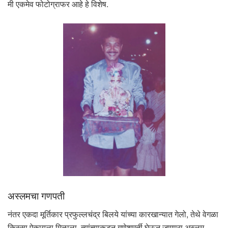
मी एकमेव फोटोग्राफर आहे हे विशेष.
अस्लमचा गणपती
नंतर एकदा मूर्तिकार प्रफुल्लचंद्र बिलये यांच्या कारखान्यात गेलो, तेथे वेगळा
किस्सा ऐकायला मिळाला. त्यांच्याकडून गणेशमूर्ती घेऊन जाणारा अस्लम