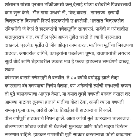
शांताराम यांच्या प्रभात टॉकीजमध्ये कनू देसाई यांच्या बरोबरीने पिक्चरसाठी
काम सुरू केले. ‘गीत गाया पत्थरो नें’, ‘बैजू बावरा’, ‘रामराज्य’ इत्यादी
चित्रपटांत दिसणारी शिल्पं हाटकरांनी उभारलेली. भारतात चित्रकलेत
रविवर्मांनी जे केलं ते हाटकरांनी गणेशमूर्तीत साकारलं. पार्वती व गणेशातील
मातापुत्राचं नातं, त्यातील प्रेम आपण गृहीत धरतो ते त्यांनी प्रत्यक्षात
दाखवलं. प्रत्येक मूर्तीत ते जीव ओतून काम करत. मातीच्या मूर्तीचा जिवंतपणा
वाढवत. अंगावरील दागिने, कपड्यांना पडलेल्या चुण्या, हातापायांची लयदार
सुटी बोटं आणि चेहर्‍यावरील उत्कट भाव हे फक्त हाटकरच समर्थपणे दाखवू
शकत.
वर्षभरात बाराशे गणेशमूर्ती ते बनवीत. ते ८० वर्षांचे वयोवृद्ध झाले तेव्हा
कारखाना बंद करण्याचा निर्णय घेतला, पण अनेकांनी त्यांची मनधरणी करून
तो पुढे चालवण्याचा आग्रह केला. या वयात तुम्ही गणपती बनवत नसाल तर
आमच्या पाटावर तुमच्या हाताने मातीचा गोळा ठेवा, आम्ही त्याला गणपती
समजून पूजा करू, असेही अनेक गिर्‍हाईकांनी हाटकरांना विनवले.
वीस वर्षांपूर्वी हाटकरांचे निधन झाले. आता त्यांची मुले कारखाना चालवतात.
बोलण्याच्या ओघात त्यांची मी घेतलेली मुलाखत आणि फोटो माझ्या चिरंतन
स्मरणात राहिले. हाटकर गणपतीची मूर्ती साकार करतानाचा फोटो काढणारा