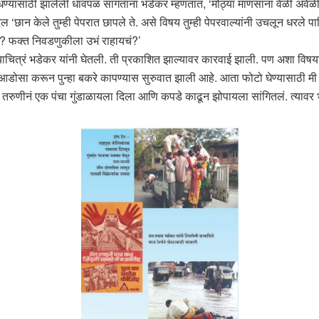
रे शोधण्यासाठी झालेली धावपळ सांगताना भडेकर म्हणतात, ‘मोठ्या माणसांना वेळी 
ल ‘छान केले तुम्ही पेपरात छापले ते. असे विषय तुम्ही पेपरवाल्यांनी उचलून धरले
चं? फक्त निवडणुकीला उभं राहायचं?’
ाचित्रं भडेकर यांनी घेतली. ती प्रकाशित झाल्यावर कारवाई झाली. पण अशा विषयांच्य
 आडोसा करून पुन्हा बकरे कापण्यास सुरुवात झाली आहे. आता फोटो घेण्यासाठी मी
्या तरुणीनं एक पंचा गुंडाळायला दिला आणि कपडे काढून झोपायला सांगितलं. त्यावर