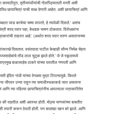
ा कामाठीपुरा, तृतीयपंथीयांची गोलपिठ्यातली वस्ती अशी
 विविध छायाचित्रं याची साक्ष देणारी आहेत. अशी छायाचित्रं आणि
क्षात जाड काचेचा चष्मा वापरते, हे त्यावेळी दिसले.’ असंच
्यमंत्री शरद पवार पहा, बेधडक भाषण ठोकतात. विरोधकांना
ित्रकारांची तक्रार आहे.’ (अर्थात शरद पवार तरुण असतानाच्या
ांसारखे दिसतात. वसंतदादा पाटील केव्हाही सौम्य निर्मळ चेहरा
साहेबांचे तोंड लाल चुटूक झाले होते.’ जे जे स्कूलमध्ये
िवसेनाप्रमुख बाळासाहेब ठाकरे यांच्या घरातील गणपती आणि
दिरा गांधी यांच्या वेगळ्या मुद्रा टिपल्यामुळे. किल्ले
उघड्या जीपवर उभ्या राहून त्या समाधीस्थळाकडे जात असताना
वलं आणि त्या पहिल्या छायाचित्रांनीच आपल्याला पत्रकारितेत
ल की राहतील अशी अवस्था होती. मोठ्या माणसांच्या बाबतीत
ंनी तशी तयारी करून ठेवली होती. पण बादशहा खान बरे झाले. आणि