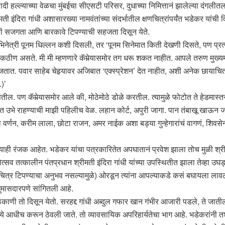
्ल्याच्या वेळचा मुंबईचा सीएसटी परिसर, दुधाच्या निमित्तानं झालेल्या दंगलीतल
 इंदिरा गांधी अशासारख्या नामवंतांच्या संदर्भातील क्षणचित्रांपर्यंत भडेकर यांची
यांची सजगता आणि बारकावे टिपण्याची सहजता दिसून येते.
अभिनेत्री पूनम धिल्लन कशी दिसली, तर ‘पूनम सिनेमात किती देखणी दिसते, पण प्रत्य
 फार कठीण असते. मी मी म्हणणारे कॅमेर्‍यासमोर तग धरू शकत नाहीत. आपले तरुण मुख
 लाजतात. पवार साहेब चेहर्‍यावर अजिबात ‘एक्स्प्रेशन’ देत नाहीत, अशी अनेक छायाच
.)’
ल. पण कॅमेर्‍यासमोर आले की, मोठेमोठे डोळे करतील. त्यामुळे फोटोत ते हेडमास्तर
 उभे राहण्याची माझी पहिलीच वेळ. लहान कोर्ट, अपुरी जागा. पान तंबाखू खाऊन जज्ज
ं स्वभाव वर्णन, करीम लाला, छोटा राजन, अमर नाईक अशा बड्या गुन्हेगारांचं वागणं, श
ाही रंजक आहेत. भडेकर यांचा पत्रकारितेत अपघातानं प्रवेश झाला तोच मुळी श्रीमती इं
त्सव तत्कालीन पंतप्रधान श्रीमती इंदिरा गांधी यांच्या उपस्थितीत झाला तेव्हा 
तछायाचित्र टिपण्याचा अनुभव नसल्यामुळे) ओरडून त्यांना आपल्याकडे कसं बघायला ला
ुमासदारपणे सांगितली आहे.
काणी तो दिसून येतो. सरहद्द गांधी अब्दुल गफार खान गंभीर आजारी पडले, ते जाती
्यमांमध्ये आधीच करून ठेवली जाते. तो व्यावसायिक अपरिहार्यतेचा भाग आहे. भडेकरा