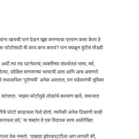
े यांना खायची पानं देऊन खूश करण्याचा प्रयत्न कसा केला हे
ा फोटोसाठी मी काय काय करावं? पान चघळून कुंटेंचं तोंडही
्या त्या घटनेवरचं; व्यक्तींच्या संदर्भातलं भाष्य, मर्म,
बलेल्या, उपेक्षित माणसाच्या भल्याची आस आणि आच असणारे
ाखवणारे तथाकथित ‘पुरोगामी’ अनेक असतात, पण भडेकरांची भूमिका
ांगतात. ‘माझ्या फोटोमुळे लोकांचे कल्याण व्हावे, समाजात
आगीचे फोटो काढायला गेलो होतो, त्यापैकी अनेक ठिकाणी काही
करायला हवे,’ या शब्दांत ते एक विदारक सत्य अधोरेखित
 कुणाला वेळ नसतो. ‘एखाद्या झोपडपट्टीला आग लागली की,