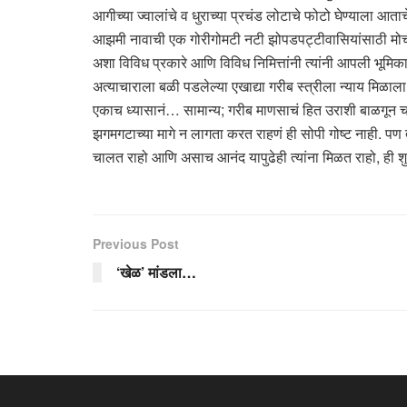
आगीच्या ज्वालांचे व धुराच्या प्रचंड लोटाचे फोटो घेण्याला आ
आझमी नावाची एक गोरीगोमटी नटी झोपडपट्टीवासियांसाठी मोर्चा क
अशा विविध प्रकारे आणि विविध निमित्तांनी त्यांनी आपली भूमिक
अत्याचाराला बळी पडलेल्या एखाद्या गरीब स्त्रीला न्याय मिळा
एकाच ध्यासानं… सामान्य; गरीब माणसाचं हित उराशी बाळगून चाळ
झगमगटाच्या मागे न लागता करत राहणं ही सोपी गोष्ट नाही. पण 
चालत राहो आणि असाच आनंद यापुढेही त्यांना मिळत राहो, ही शुभ
Previous Post
‘खेळ’ मांडला…