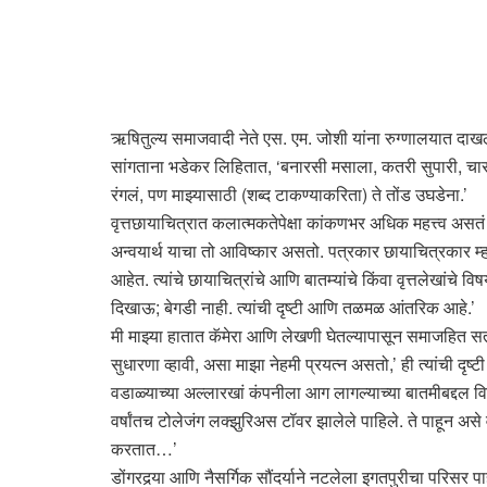
ऋषितुल्य समाजवादी नेते एस. एम. जोशी यांना रुग्णालयात दाखल क
सांगताना भडेकर लिहितात, ‘बनारसी मसाला, कतरी सुपारी, चार 
रंगलं, पण माझ्यासाठी (शब्द टाकण्याकरिता) ते तोंड उघडेना.’
वृत्तछायाचित्रात कलात्मकतेपेक्षा कांकणभर अधिक महत्त्व असतं ते
अन्वयार्थ याचा तो आविष्कार असतो. पत्रकार छायाचित्रकार म्
आहेत. त्यांचे छायाचित्रांचे आणि बातम्यांचे किंवा वृत्तलेखां
दिखाऊ; बेगडी नाही. त्यांची दृष्टी आणि तळमळ आंतरिक आहे.’
मी माझ्या हातात कॅमेरा आणि लेखणी घेतल्यापासून समाजहित सतत
सुधारणा व्हावी, असा माझा नेहमी प्रयत्न असतो,’ ही त्यांची दृष्टी
वडाळ्याच्या अल्लारखां कंपनीला आग लागल्याच्या बातमीबद्दल 
वर्षांतच टोलेजंग लक्झुरिअस टॉवर झालेले पाहिले. ते पाहून 
करतात…’
डोंगरदर्‍या आणि नैसर्गिक सौंदर्याने नटलेला इगतपुरीचा परि