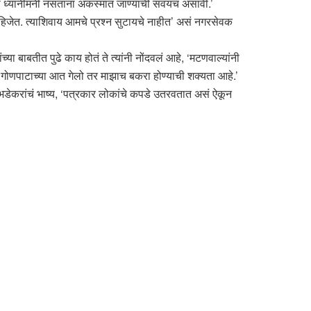
अवेळी ध्यानीमनी नसताना अकस्मात जाण्याची सवयच असावी.’
 पाहिजेत. त्याशिवाय आमचे प्रश्न सुटायचे नाहीत’ असं नगरसेवक
ा बाबतीत पुढे काय होतं ते त्यांनी नोंदवलं आहे, ‘मटणवाल्यांनी
 गोणपाटाच्या आत गेलो तर माझाच बकरा होण्याची शक्यता आहे.’
 भडेकरांचं भाष्य, ‘पत्रकार लोकांचे कपडे उतरवतात असं ऐकून