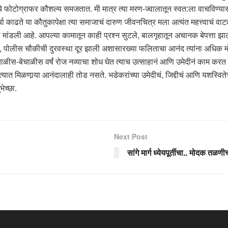
ताचे फोटोग्राफर कौशल्य समजतात. मी मात्र त्या मरण-ज्वालातून स्वत:ला वाचविण्या
ाढते या कौतुकापेक्षा त्या समाजाचं दारुण जीवनचित्र मला अत्यंत महत्त्वाचं वाटतं
ा मांडली आहे. आपल्या कामातून काही प्रश्न सुटले, बालगृहातून अचानक बेपत्ता झाल
ला, पोलीस चौकीची दुरवस्था दूर झाली अशासारख्या फलिताचा आनंद त्यांना अधिक मोला
ीस-बेचाळीस वर्षं रोज नव्याचा शोध घेत त्याच उत्साहानं आणि उमेदीनं काम करत र
त्यात मिळणार्‍या आनंदालाही तोड नसते. भडेकरांच्या उमेदीचं, जिद्दीचं आणि यशस
ेच्छा.
Next Post
सांगे मार्ग ध्येयपूर्तीचा.. मोदक तळणी