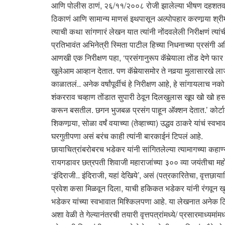
आणि पोलीस ठाणं, २६/११/२००८ रोजी झालेल्या भीषण दहशतवादी हल
ठिकाणं आणि सामान्य माणसं इथपासून अल्पोपहार करणार्‍या श्रीमती
त्याची कथा सांगणारं लेखन यात त्यांनी नोंदवलेली निरीक्षणं त्
प्रतिभावंत अभिनेत्री स्मिता पाटील हिच्या निधनाच्या प्रसंगी 
आणखी एक निरीक्षण पहा, ‘प्रसंगानुरूप कॅमेर्‍याला तोंड देणे
खुलेआम आव्हान देतात. पण कॅमेर्‍यासमोर ते नवर्‍या मुलासारखे
काळातलं.. अनेक वर्षांपूर्वीचं हे निरीक्षण आहे, हे सांगायलाच नको
शंकरराव चव्हाण तोंडात सुपारी ठेवून दिलखुलास खूप खो खो हसती
करून बसतील. छगन भुजबळ प्रसंग पाहून अ‍ॅक्शन देतात.’ कोर्टात
शिकणार्‍या, सोळा वर्षं वयाच्या (तेव्हाच्या) उद्धव ठाकरे यांच
घरगुतीपणा असं बरंच काही त्यांनी बारकाईनं टिपलं आहे.
छायाचित्रांबरोबरच भडेकर यांनी सांगितलेल्या त्यामागच्या कहाण्य
रायगडावर छत्रपती शिवाजी महाराजांच्या ३०० व्या जयंतीचा महो
‘इंदिराजी.. इंदिराजी, यहां देखिये’, असं (पत्रकारितेचा, वृत्
प्रवेश कसा मिळवून दिला, याची हकिकत भडेकर यांनी रंगवून ख
भडेकर यांच्या स्वभावात मिश्किलपणा आहे. या लेखनात अनेक ठि
अशा वेळी ते गेल्यानंतरची तयारी वृत्तपत्रांमध्ये/ प्रसारमाध