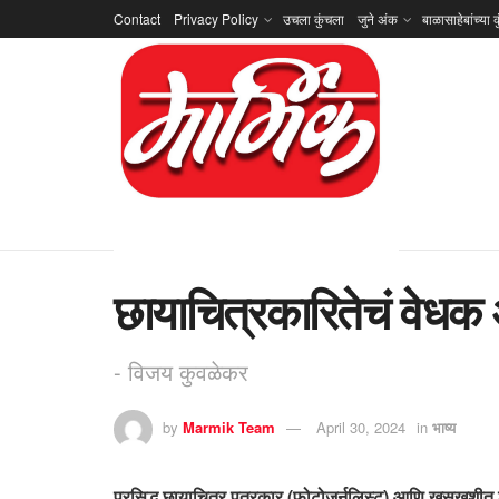
Contact
Privacy Policy
उचला कुंचला
जुने अंक
बाळासाहेबांच्या क
छायाचित्रकारितेचं वेधक
- विजय कुवळेकर
by
Marmik Team
April 30, 2024
in
भाष्य
प्रसिद्ध छायाचित्र पत्रकार (फोटोजर्नलिस्ट) आणि खुसखुशीत