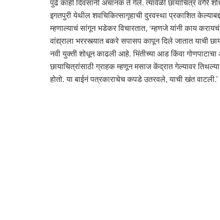
पुढे काही दिवसांनी अचानक ते गेले. त्यावेळी छायाचित्रं वगै
इगतपुरी येथील शवचिकित्सागृहाची दुरवस्था प्रकाशित केल्याबद्द
म्हणाल्याचं सांगून भडेकर विचारतात, ‘म्हणजे यांनी काय कराय
वांद्य्राला भररस्त्यात बकरे सपासप कापून दिले जातात याची छाय
नवी युक्ती शोधून काढली आहे. भिंतीच्या आड किंवा गोणपाटाचा
छायाचित्रांसाठी ग्राहक म्हणून मसाज केंद्रात गेल्यावर तिथल
होतो. या बाईनं पत्रकाराचेच कपडे उतरवले, याची खंत वाटली.’