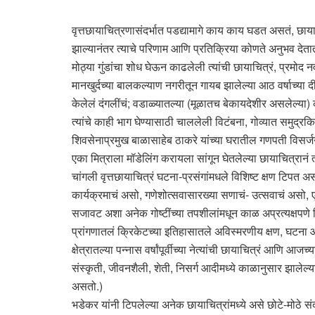
वृत्तछायाचित्रणासंदर्भात पडद्यामागे काय काय घडत असतं, छा
झाल्यानंतर त्याचे परिणाम आणि प्रतिक्रिया कोणते अनुभव देतात
मोठ्या गुंडांचा शोध घेऊन काढलेली त्यांची छायाचित्रं, प्रमोद न
मानखुर्दच्या बालकल्याण नगरीतून गायब झालेल्या आठ वर्षाच्या
केलेलं दंगलींचं; वडाळ्यातल्या (मूळातच बेकायदेशीर असलेल्या) क
त्यांचे काही भाग घेण्यासाठी चाललेली विटंबना, गोव्यात समुद्र
शिवसेनाप्रमुख बाळासाहेब ठाकरे यांच्या घरातील गणपती विसर्ज
एका मित्राला मॉडेलिंग करायला सांगून घेतलेल्या छायाचित्रानं
चांगली वृत्तछायाचित्रं घटना-प्रसंगांमधले विशिष्ट क्षण टिप
कार्यक्रमाचं असो, गणेशोत्सवासारख्या सणाचं- उत्सवाचं असो, ए
सजावट अशा अनेक गोष्टींच्या तपशीलांमधून काळ अप्रत्यक्षपणे
प्रांगणातलं क्रिकेटच्या इतिहासातले अविस्मरणीय क्षण, घटना
क्षेत्रातल्या पन्नास वर्षांपूर्वीच्या नेत्यांची छायाचित्रं आ
संस्कृती, जीवनशैली, शेती, निसर्ग आदीमध्ये काळानुसार झालेल्
असतो.)
भडेकर यांनी टिपलेल्या अनेक छायाचित्रांमध्ये असे छोटे-मोठे स