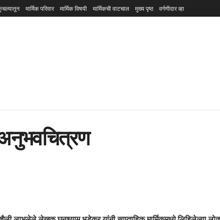
ुंचल्यातून
मार्मिक परिवार
मार्मिक विषयी
मार्मिकची वाटचाल
मुख्य पृष्ठ
वर्गणीदार व्हा
 अनुभवचित्रण
 शैली लाभलेले लेखक घनश्याम भडेकर यांनी साप्ताहिक मार्मिकमध्ये लिहिलेल्या 