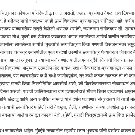
याचित्रकार कोणत्या परिस्थितीतून जात असतो, एखाद्या प्रसंगात वेगळा क्षण टिप
, हे भडेकर यांनी स्वत:च्या काही छायाचित्रांच्या प्रसंगांमधून सांगितलं आहे. क
वलकर यांच्याबरोबर रात्री केलेली थरारक भ्रमंती, ख्यातनाम संगीतकार सी. रामचंद्र य
 दीपकचा शोध, कुर्ला बस डेपोच्या जवळच्या भागात लागलेल्या आगीचं घाणीत नखशिखा
ंपनीला लागलेल्या आगीचं ‘मुजर्‍या’चं छायाचित्रण किंवा गणपती विसर्जनानंतर समुद्र
किनार्‍यावर विवस्त्र अवस्थेतील एका परदेशी तरुणीचं छायाचित्र घेण्यावरून जीवाव
नाचा आगळा अनुभव, ठाण्याच्या मनोरुग्णालयातील एका दुर्दैवी जिवाची विदारक कहाण
 त्या मित्राच्या आयुष्यात उठवलेलं मोठं वादळ अशा अनेक घटना-प्रसंगांमधून आपलं 
त असतातच, पण त्याचबरोबर कधी कधी जाणीवपूर्वक, तर कधी कळत-नकळत तो तो काळही च
खाद्या मानवी किंवा निसर्गनिर्मित आपत्तीचं असो, की क्रिकेटसारख्या खेळामधलं अ
 दिसत असतो. पाशवी जालियनवाला बाग हत्याकांडाचं भीषण चित्र दाखवणारं अमृतसरम
 आणि खेळाडू आणि अन्य संबंधित नामवंत यांचं दर्शन घडवणारं संग्रहालय ही याची
णि आजच्या नेत्यांची छायाचित्रं पाहिली तरी वेशभूषा, शैली, राहणीमान याच्या तपशील
या बदलाचा आलेख त्यातून काढता येतो. (हिंदी, मराठी चित्रपटांमध्ये छायांकित झा
ंदर्भ सामावलेले आहेत. मुंबईचे तत्कालीन महापौर छगन भुजबळ यांनी वेशांतर करून क