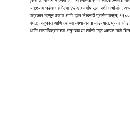
(अर्थात; गांभीर्यानं केली जाणारी निर्मिती आणि सादरीकरण हे या
घन:श्याम भडेकर हे गेल्या ४२-४३ वर्षांपासून अशी गांभीर्यानं, 
पत्रकार म्हणून वृत्तांत आणि इतर लेखनही प्रारंभापासून; १९
बघत; अनुभवत आणि त्यांच्या व्यथा-वेदना मांडण्यात, प्रश्न सोडविण
आणि छायाचित्रणांच्या अनुभवकथा त्यांनी ‘शूट आऊट’मध्ये चित