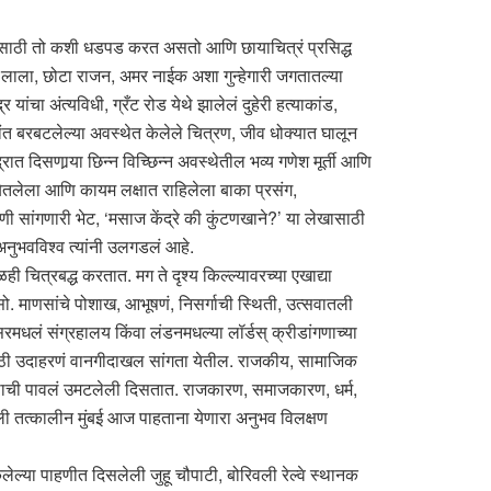
ण्यासाठी तो कशी धडपड करत असतो आणि छायाचित्रं प्रसिद्ध
रीम लाला, छोटा राजन, अमर नाईक अशा गुन्हेगारी जगतातल्या
ांचा अंत्यविधी, ग्रँट रोड येथे झालेलं दुहेरी हत्याकांड,
ंत बरबटलेल्या अवस्थेत केलेले चित्रण, जीव धोक्यात घालून
ात दिसणार्‍या छिन्न विच्छिन्न अवस्थेतील भव्य गणेश मूर्ती आणि
र बेतलेला आणि कायम लक्षात राहिलेला बाका प्रसंग,
ी सांगणारी भेट, ‘मसाज केंद्रे की कुंटणखाने?’ या लेखासाठी
अनुभवविश्व त्यांनी उलगडलं आहे.
ित्रबद्ध करतात. मग ते दृश्य किल्ल्यावरच्या एखाद्या
सो. माणसांचे पोशाख, आभूषणं, निसर्गाची स्थिती, उत्सवातली
धलं संग्रहालय किंवा लंडनमधल्या लॉर्डस् क्रीडांगणाच्या
 मोठी उदाहरणं वानगीदाखल सांगता येतील. राजकीय, सामाजिक
ातून काळाची पावलं उमटलेली दिसतात. राजकारण, समाजकारण, धर्म,
लेली तत्कालीन मुंबई आज पाहताना येणारा अनुभव विलक्षण
ेलेल्या पाहणीत दिसलेली जुहू चौपाटी, बोरिवली रेल्वे स्थानक