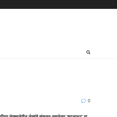
0
लोकप्रिय लेखमालेतील लेखांचे संकलन असलेल्या ‘शूटआऊट’ या