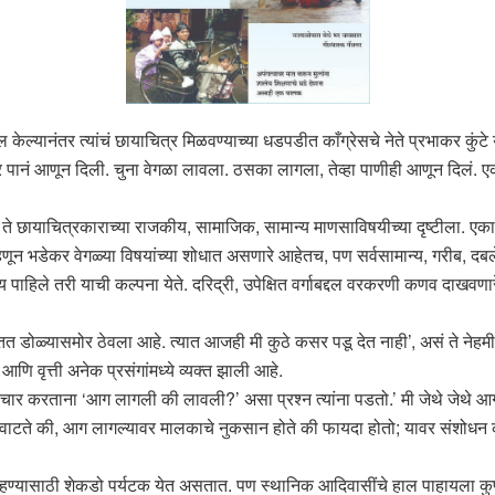
ेल्यानंतर त्यांचं छायाचित्र मिळवण्याच्या धडपडीत काँग्रेसचे नेते प्रभाकर कुंट
पानं आणून दिली. चुना वेगळा लावला. ठसका लागला, तेव्हा पाणीही आणून दिलं. एक
 छायाचित्रकाराच्या राजकीय, सामाजिक, सामान्य माणसाविषयीच्या दृष्टीला. एका अर्थी त
हणून भडेकर वेगळ्या विषयांच्या शोधात असणारे आहेतच, पण सर्वसामान्य, गरीब, द
चे विषय पाहिले तरी याची कल्पना येते. दरिद्री, उपेक्षित वर्गाबद्दल वरकरणी कणव द
 डोळ्यासमोर ठेवला आहे. त्यात आजही मी कुठे कसर पडू देत नाही’, असं ते नेहमी स
 आणि वृत्ती अनेक प्रसंगांमध्ये व्यक्त झाली आहे.
विचार करताना ‘आग लागली की लावली?’ असा प्रश्न त्यांना पडतो.’ मी जेथे जेथे 
असे वाटते की, आग लागल्यावर मालकाचे नुकसान होते की फायदा होतो; यावर संशोधन 
सर पाहण्यासाठी शेकडो पर्यटक येत असतात. पण स्थानिक आदिवासींचे हाल पाहायला