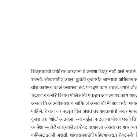
चित्रपटाची जाहिरात करताना हे तमाशा चित्र नाही असे म्हटल
शकतो. लोकशाहीत त्याला कुठेही कुठपर्यंत जाण्याचा अधिकार आह
तोंड कायमचं काळं करायला हवं. पण इथं काय घडलं. ज्यांचं तों
चढवणार कसे? शिवाय पोलिसांनी पकडून आणल्यावर काय गावकर्‍यां
असता नि आत्मविश्वासानं सांगितलं असतं की मी आजपर्यंत गावाला
पाहिजे. हे तत्व जर पटवून दिलं असतं तर गावकर्‍यांनी जरूर 
दुसरा एक ‘शॉट’ आठवला. ज्या बाईला पाटलाचा पोरगा धरतो तिचा
त्यापेक्षा ज्यावेळेस सुचवलेला शेवट दाखवला असता तर याच व्यक्त
कम्प्लिट झाली असती. शांतारामबापूंनी पहिल्यापासून शेवटपर्यं