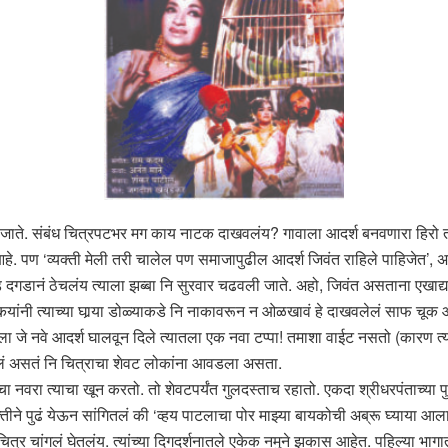
े जाते. संबंध चित्रपटभर मग काय नाटक दाखवलंय? गावाला आदर्श बनवणारा हिरो त
े. पण ‘व्यक्ती मेली तरी चालेल पण समाजापुढील आदर्श जिवंत राहिले पाहिजेत’, अ
ड दगडानं ठेचलंय त्याला झब्बा नि सुरवार चढवली जाते. अहो, जिवंत असताना एखाद्य
नी त्याच्या घार्‍या डोळ्याकडे नि नाकावरून न ओळखावं हे दाखवलेलं साफ चूक आहे
 जे नवे आदर्श घालवून दिले त्यातला एक नवा टप्पा! तमाशा वाईट नसतो (कारण त्याल
मानलं असतं नि चित्राचा शेवट लोकांना आवडला असता.
 नवरा त्याचा खून करतो. तो शेवटपर्यंत गुलदस्ताच रहातो. एकदा श्रीधरपंताच्या
ीने पुढं येऊन सांगितलं की ‘व्हय पाटलाचा पोर माझ्या बायकोची अब्रू घ्याया आला व्
त चित्र चांगलं घेतलंय. त्यांच्या दिगदर्शनातले एकेक नमुने झकास आहेत. पहिल्या