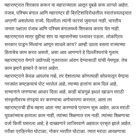
महाराष्ट्रात शिरकाव करून या महाराज्याला आतून दुबळे करू लागले आहेत.
पंजाब, पश्चिम बंगाल आणि महाराष्ट्र ही ब्रिटिशांविरोधातील स्वातंत्र्यलढ्यात
अग्रणी असलेल्या राज्ये. दिल्लीला त्यांनी फारसं जुमानलं नाही. भारतीय
जनता पक्षाला पंजाब आणि पश्चिम बंगालमध्ये शिरकाव करता येत नाही.
महाराष्ट्रात मात्र दुहीचा शाप या महासत्तेच्या पथ्यावर पडला. लोकप्रिय
सरकार पाडून मिंध्यांना आणून साधले काय? आम्ही उठता बसता राज्याच्या
हिताचेच काम करत असतो, असा आव आणणारे हे दिल्लीश्वरांचे गुलाम.
महाराष्ट्रात येणारे उद्योगधंदे गुजरातला आंदण देण्यासाठी यांची नेमणूक. तेच
काम इमाने इतबारे ते करत आहेत.
महाराष्ट्राने केवळ आपलंच नव्हे, तर देशातल्या कोणत्याही कोपर्‍यातून येणार्‍या
गरजवंत कष्टकर्‍याचं पोट भरलेलं आहे, त्याच्या हातांना काम दिलं आहे,
सन्मानाने जगण्याचा आधार दिला आहे. काही बांडगुळं इथलं खाऊन मराठी
संस्कृतीवरच तंगड्या वर करण्याचा अगोचरपणा करतात, आता तर
महाराष्ट्राची हीच महत्ता आता नष्ट करण्याचे प्रयत्न सुरू आहेत. आज मराठी
युवकांच्याच हाताला काम नाही, त्यांच्या शिक्षणात राम नाही. त्यांच्या शिक्षणाचा
दर्जा किती घसरला आहे, हे दाखवणारे लाजिरवाणे अहवाल प्रसृत झाले आहेत.
परीक्षा प्रक्रियेत घोटाळा, नोकर भरतीत घोटाळा. त्यात मराठा आरक्षणाचा