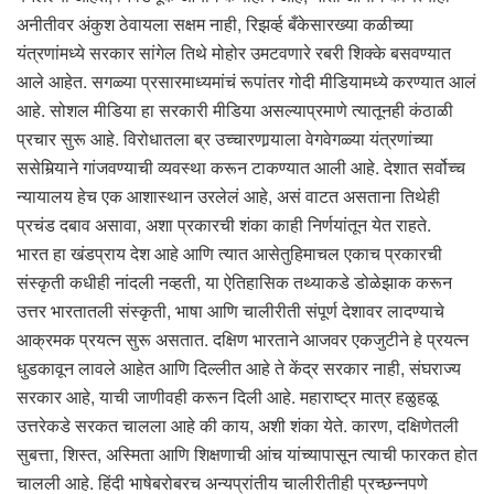
अनीतीवर अंकुश ठेवायला सक्षम नाही, रिझर्व्ह बँकेसारख्या कळीच्या
यंत्रणांमध्ये सरकार सांगेल तिथे मोहोर उमटवणारे रबरी शिक्के बसवण्यात
आले आहेत. सगळ्या प्रसारमाध्यमांचं रूपांतर गोदी मीडियामध्ये करण्यात आलं
आहे. सोशल मीडिया हा सरकारी मीडिया असल्याप्रमाणे त्यातूनही कंठाळी
प्रचार सुरू आहे. विरोधातला ब्र उच्चारणार्‍याला वेगवेगळ्या यंत्रणांच्या
ससेमिर्‍याने गांजवण्याची व्यवस्था करून टाकण्यात आली आहे. देशात सर्वोच्च
न्यायालय हेच एक आशास्थान उरलेलं आहे, असं वाटत असताना तिथेही
प्रचंड दबाव असावा, अशा प्रकारची शंका काही निर्णयांतून येत राहते.
भारत हा खंडप्राय देश आहे आणि त्यात आसेतुहिमाचल एकाच प्रकारची
संस्कृती कधीही नांदली नव्हती, या ऐतिहासिक तथ्याकडे डोळेझाक करून
उत्तर भारतातली संस्कृती, भाषा आणि चालीरीती संपूर्ण देशावर लादण्याचे
आक्रमक प्रयत्न सुरू असतात. दक्षिण भारताने आजवर एकजुटीने हे प्रयत्न
धुडकावून लावले आहेत आणि दिल्लीत आहे ते केंद्र सरकार नाही, संघराज्य
सरकार आहे, याची जाणीवही करून दिली आहे. महाराष्ट्र मात्र हळुहळू
उत्तरेकडे सरकत चालला आहे की काय, अशी शंका येते. कारण, दक्षिणेतली
सुबत्ता, शिस्त, अस्मिता आणि शिक्षणाची आंच यांच्यापासून त्याची फारकत होत
चालली आहे. हिंदी भाषेबरोबरच अन्यप्रांतीय चालीरीतीही प्रच्छन्नपणे