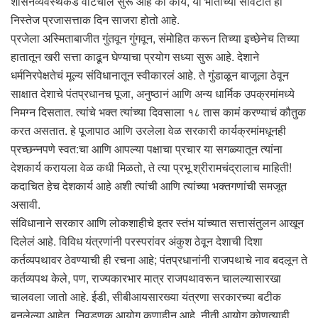
शासनव्यवस्थेकडे वाटचाल सुरू आहे की काय, या भीतीच्या सावटात हा
निस्तेज प्रजासत्ताक दिन साजरा होतो आहे.
प्रजेला अस्मिताबाजीत गुंतवून गुंगवून, संमोहित करून तिच्या इच्छेनेच तिच्या
हातातून खरी सत्ता काढून घेण्याचा प्रयोग सध्या सुरू आहे. देशाने
धर्मनिरपेक्षतेचं मूल्य संविधानातून स्वीकारलं आहे. ते गुंडाळून बाजूला ठेवून
साक्षात देशाचे पंतप्रधानच पूजा, अनुष्ठानं आणि अन्य धार्मिक उपक्रमांमध्ये
निमग्न दिसतात. त्यांचे भक्त त्यांच्या दिवसाला १८ तास कामं करण्याचं कौतुक
करत असतात. हे पूजापाठ आणि उरलेला वेळ सरकारी कार्यक्रमांमधूनही
प्रच्छन्नपणे स्वत:चा आणि आपल्या पक्षाचा प्रचार या सगळ्यातून त्यांना
देशकार्य करायला वेळ कधी मिळतो, ते त्या प्रभू श्रीरामचंद्रालाच माहिती!
कदाचित हेच देशकार्य आहे अशी त्यांची आणि त्यांच्या भक्तगणांची समजूत
असावी.
संविधानाने सरकार आणि लोकशाहीचे इतर स्तंभ यांच्यात सत्तासंतुलन आखून
दिलेलं आहे. विविध यंत्रणांनी परस्परांवर अंकुश ठेवून देशाची दिशा
कर्तव्यपथावर ठेवण्याची ही रचना आहे; पंतप्रधानांनी राजपथाचे नाव बदलून ते
कर्तव्यपथ केले, पण, राज्यकारभार मात्र राजपथावरून चालल्यासारखा
चालवला जातो आहे. ईडी, सीबीआयसारख्या यंत्रणा सरकारच्या बटीक
बनलेल्या आहेत, निवडणूक आयोग कणाहीन आहे, नीती आयोग कोणत्याही