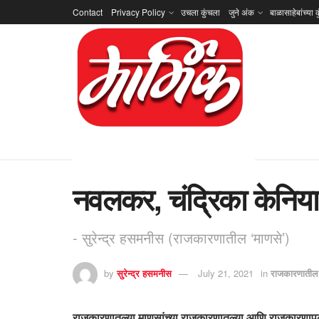
Contact
Privacy Policy
उचला कुंचला
जुने अंक
बाळासाहेबांच्या क
नवलकर, चंद्रिका केनिय
- सुरेन्द्र हसमनीस (राजकारणातील ‘माणसे’)
by
सुरेन्द्र हसमनीस
July 21, 2021
in
राजकारणातील 
राजकारणातल्या माणसांच्या राजकारणातल्या आणि राजकारणा