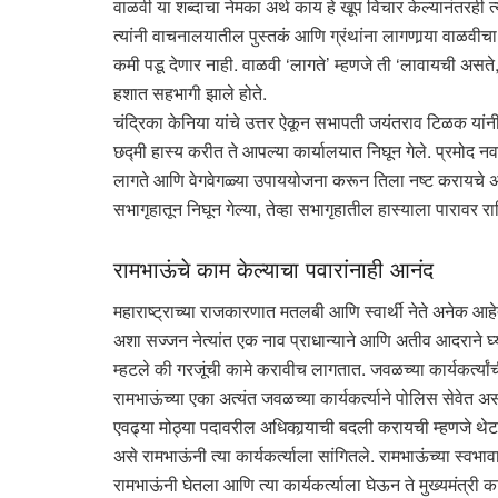
वाळवी या शब्दाचा नेमका अर्थ काय हे खूप विचार केल्यानंतरही त्
त्यांनी वाचनालयातील पुस्तकं आणि ग्रंथांना लागणार्‍या वाळवी
कमी पडू देणार नाही. वाळवी ‘लागते’ म्हणजे ती ‘लावायची असते,’
हशात सहभागी झाले होते.
चंद्रिका केनिया यांचे उत्तर ऐकून सभापती जयंतराव टिळक या
छद्मी हास्य करीत ते आपल्या कार्यालयात निघून गेले. प्रमोद 
लागते आणि वेगवेगळ्या उपाययोजना करून तिला नष्ट करायचे असत
सभागृहातून निघून गेल्या, तेव्हा सभागृहातील हास्याला पारावर र
रामभाऊंचे काम केल्याचा पवारांनाही आनंद
महाराष्ट्राच्या राजकारणात मतलबी आणि स्वार्थी नेते अनेक आ
अशा सज्जन नेत्यांत एक नाव प्राधान्याने आणि अतीव आदराने घ्या
म्हटले की गरजूंची कामे करावीच लागतात. जवळच्या कार्यकर्त्या
रामभाऊंच्या एका अत्यंत जवळच्या कार्यकर्त्याने पोलिस सेवेत अस
एवढ्या मोठ्या पदावरील अधिकार्‍याची बदली करायची म्हणजे थेट मुख्
असे रामभाऊंनी त्या कार्यकर्त्याला सांगितले. रामभाऊंच्या स्व
रामभाऊंनी घेतला आणि त्या कार्यकर्त्याला घेऊन ते मुख्यमंत्री का