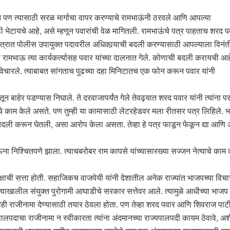
होते पण त्यासाठी सरळ मार्गाचा वापर करण्याचे रामभाऊंनी ठरवले आणि आपल्या
 भेटायचे आहे, असे म्हणून पवारांची वेळ मागितली. रामभाऊंचे पत्र पाहताच शरद प
ी पत्रात पोलीस उपायुक्त पदावरील अधिकार्‍याची बदली करण्यासाठी आपल्याला विनंत
च रामभाऊ त्या कार्यकर्त्यासह पवार यांच्या दालनात गेले. कोणाची बदली करायची आह
विचारले. त्याबाबत सांगताच पुढच्या दहा मिनिटातच एक फोन करून पवार यांनी
ून बाहेर पडण्यास निघाले. ते दरवाजापर्यंत गेले तेवढ्यात शरद पवार यांनी त्यांन
चे काम केले असते. पण तुम्ही या कामासाठी लेटरहेडवर मला रीतसर पत्र लिहिले. 
 बदली करून घेतली, असा आरोप केला असता. तेव्हा हे पत्र फाडून फेकून द्या आण
ंना निश्चितपणे झाला. त्याचबरोबर राम कापसे यांच्यासारख्या सज्जन नेत्याचे का
ाची सत्ता होती. सहाजिकच वाजपेयी यांनी देशातील अनेक राज्यांत भाजपच्या विचा
वाखालील संयुक्त पुरोगामी आघाडीचे सरकार सत्तेवर आले. त्यामुळे आधीच्या भाजप 
ंनीही राजीनामा देण्यासाठी तयार ठेवला होता. पण तेव्हा शरद पवार आणि शिवराज पाटील
ज्यपालपदाचा राजीनामा न स्वीकारता त्यांना अंदमानच्या राज्यपालपदी कायम ठेवावे, अश