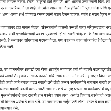
यांना समजत नव्हते. शेवटी ‘ठोकुनी देतो ऐसा जे’ अशा थाटाचे उत्तर त्यांनी दिले. त
चा प्रश्न उपस्थित केला आहे. मी त्यांना आश्वासन देऊ इच्छिते की पुस्तकांना आणि
 असा भलता अर्थ डोक्यात घेऊन त्यांनी उत्तर देऊन टाकले. त्यांचे हे उत्तर ऐकून 
ंनी कपाळावर हात मारून घेतला. शंकररावांनी कसली कसली पात्रे मंत्रिमंडळात भ
नवलकर यांची प्रतिक्रियाही अशाच प्रकारची होती. त्यांनी चंद्रिका केनिया यांन
े, हे समजावून सांगण्याचा प्रयत्न केला. पण नवलकर काय सांगताहेत हे ऐकून घेण
ाहिला नाही.
हेत, पण याचबरोबर आणखी एक गोष्ट आवर्जून सांगायला हवी ती म्हणजे महाराष्ट्र
वे लागते ते म्हणजे रामभाऊ कापसे यांचे. रामभाऊंनी अनेक वर्षे महाराष्ट्र विधानस
ंचीही काही कामे मनाला पटत नसली तरी तीही करून कार्यकर्त्यांचे समाधान करावे ला
लेल्या भावाची बदली करण्यासाठी रामभाऊंकडे आग्रह धरला. या कार्यकर्त्याचे बंधू म
यमंत्र्यांकडे शब्द टाकणे हाच एकमेव पर्याय होता. अत्यंत विश्वासू कार्यकर्ता असल्य
भावाशी विसंगत असेच हे काम होते. पण रामभाऊंचा नाईलाजही होता. अखेर हे काम करायच
र्यालयात गेले.