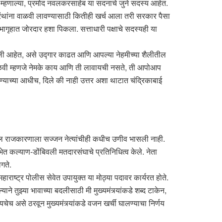
्या म्हणाल्या, प्रमोद नवलकरसाहेब या सदनाचे जुने सदस्य आहेत.
 ग्रंथांना वाळवी लावण्यासाठी कितीही खर्च आला तरी सरकार पैसा
सभागृहात जोरदार हशा पिकला. सत्ताधारी पक्षाचे सदस्यही या
रली आहेत, असे उद्गार काढत आणि आपल्या नेहमीच्या शैलीतील
ा वाळवी म्हणजे नेमके काय आणि ती लावायची नसते, ती आपोआप
्याच्या आधीच, दिले की नाही उत्तर अशा थाटात चंद्रिकाबाई
ातील राजकारणाला सज्जन नेत्यांचीही कधीच उणीव भासली नाही.
भेत कल्याण-डोंबिवली मतदारसंघाचे प्रतिनिधित्व केले. नेता
गते.
हाराष्ट्र पोलीस सेवेत उपायुक्त या मोठ्या पदावर कार्यरत होते.
ाने तुझ्या भावाच्या बदलीसाठी मी मुख्यमंत्र्यांकडे शब्द टाकेन,
ेच असे ठरवून मुख्यमंत्र्यांकडे वजन खर्ची घालण्याचा निर्णय