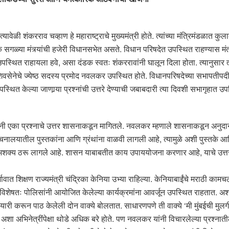
वेळी शंकरराव चव्हाण हे महाराष्ट्राचे मुख्यमंत्री होते. त्यांच्या मंत्रिमंडळात क
हुतेक सगळ्या मंत्र्यांची हजेरी विधानसभेत असते. विधान परिषदेत उपस्थित राहण्यास 
त उपस्थित राहायला हवे, असा दंडक स्वतः शंकररावांनी घालून दिला होता. त्यानुसार त्
 शिवसेनेचे ज्येष्ठ सदस्य प्रमोद नवलकर उपस्थित होते. विधानपरिषदेच्या सभापती
थित केल्या जाणार्‍या प्रश्नांची उत्तरे देण्याची जबाबदारी त्या दिवशी सभागृहात उप
यांनी एका प्रश्नाचे उत्तर शासनाकडून मागितले. नवलकर म्हणाले शासनाकडून अनुदा
नालयातील पुस्तकांना आणि ग्रंथांना वाळवी लागली आहे, त्यामुळे अशी पुस्तके आ
े अशक्य ठरू लागले आहे. शासन याबाबतीत काय उपाययोजना करणार आहे, याचे उत्त
त शिक्षण राज्यमंत्री चंद्रिका केनिया उभ्या राहिल्या. केनियाबाईंचे मराठी काम
ांना, विशेषतः पोलिसांनी आयोजित केलेल्या कार्यक्रमांना आवर्जून उपस्थित राहतात. अ
तयारी करून पाठ केलेली दोन वाक्ये बोलतात. साधारणपणे ती वाक्ये ‘मी मुंबईची मुलग
अशा अभिनेत्रींपेक्षा थोडे अधिक बरे होते. पण नवलकर यांनी विचारलेल्या प्रश्नात