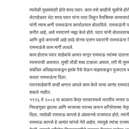
त्यावेळी मुख्यमंत्री होते शरद पवार. काम तसे काहीसे चुकीचे 
लेटरहेडवर थेट शरद पवार यांना पत्र लिहून वैयक्तिक कामासाठी
यांनी त्याच क्षणी रामभाऊंना कार्यालयात बोलाविले. रामभाऊंन
करीत आहे, असे स्पष्टपणे नमूद केले होते. पवार यांनी बोलावता
आणि कुठे करायची आहे एवढे दोनच प्रश्न पवारांनी रामभाऊंना 
रामभाऊंचे काम मार्गी लावले.
काम होताच पवार साहेबांचे आभार मानून रामभाऊ त्यांच्या दालनात
स्वरूपाची असतात. तुम्ही तोंडी शब्द टाकला असता, तरी मी तुम
संबंधित अधिकार्‍याकडून इतके पैसे घेऊन माझ्याकडून फुकटात
सल्ला रामभाऊंना दिला.
पवारसाहेबांनी काही क्षणात आपले काम केले याचा आनंद रामभाऊ
शकले नाहीत.
१९९६ ते २००३ या काळात केंद्र सरकारमध्ये भारतीय जनता पक्ष
निवडणुका झाल्या आणि भाजपचा पराभव करून काँग्रेसच्या नेतृत्
दिला. त्यावेळी रामभाऊ कापसे हे अंदमानचे राज्यपाल होते. त्या
रामभाऊ कापसे हे अत्यंत चांगले नेते आहेत, त्यामुळे त्यांचा रा