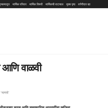
ुंचल्यातून
मार्मिक परिवार
मार्मिक विषयी
मार्मिकची वाटचाल
मुख्य पृष्ठ
वर्गणीदार व्हा
ा आणि वाळवी
‘माणसे’
पलीकडच्या सुरस आणि चमत्कारिक आठवणींचा खजिना