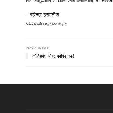
केली. त्यामुळे काँग्रेस विचारसरणीचे सरकार केंद्रात सत्ते
– सुरेन्द्र हसमनीस
(लेखक ज्येष्ठ पत्रकार आहेत)
Previous Post
कोविडपेक्षा पोस्ट कोविड जड!