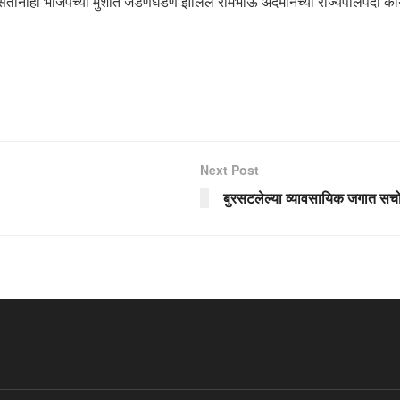
वर असतानाही भाजपच्या मुशीत जडणघडण झालेले रामभाऊ अंदमानच्या राज्यपालपदी का
Next Post
बुरसटलेल्या व्यावसायिक जगात सचो