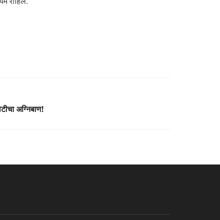
यम राहिले.
टीचा अग्निबाण!