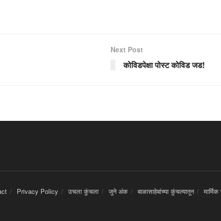
Next Post
कोविडपेक्षा पोस्ट कोविड जड!
act
Privacy Policy
उचला कुंचला
जुने अंक
बाळासाहेबांच्या कुंचल्यातून
मार्मिक