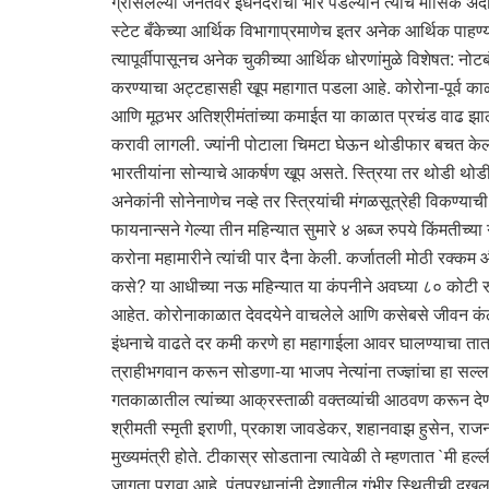
ग्रासलेल्या जनतेवर इंधनदरांचा भार पडल्याने त्याचे मासिक 
स्टेट बँकेच्या आर्थिक विभागाप्रमाणेच इतर अनेक आर्थिक पाहण्य
त्यापूर्वीपासूनच अनेक चुकीच्या आर्थिक धोरणांमुळे विशेषत: न
करण्याचा अट्टहासही खूप महागात पडला आहे. कोरोना-पूर्व क
आणि मूठभर अतिश्रीमंतांच्या कमाईत या काळात प्रचंड वाढ झालेल
करावी लागली. ज्यांनी पोटाला चिमटा घेऊन थोडीफार बचत केल
भारतीयांना सोन्याचे आकर्षण खूप असते. स्त्रिया तर थोडी थ
अनेकांनी सोनेनाणेच नव्हे तर स्त्रियांची मंगळसूत्रेही विकण्याच
फायनान्सने गेल्या तीन महिन्यात सुमारे ४ अब्ज रुपये किंमतीच
करोना महामारीने त्यांची पार दैना केली. कर्जातली मोठी रक्कम औ
कसे? या आधीच्या नऊ महिन्यात या कंपनीने अवघ्या ८० कोटी रु
आहेत. कोरोनाकाळात देवदयेने वाचलेले आणि कसेबसे जीवन कंठणा-
इंधनाचे वाढते दर कमी करणे हा महागाईला आवर घालण्याचा तातड
त्राहीभगवान करून सोडणा-या भाजप नेत्यांना तज्ज्ञांचा हा सल
गतकाळातील त्यांच्या आक्रस्ताळी वक्तव्यांची आठवण करून देणा
श्रीमती स्मृती इराणी, प्रकाश जावडेकर, शहानवाझ हुसेन, राजन
मुख्यमंत्री होते. टीकास्र सोडताना त्यावेळी ते म्हणतात `मी हल
जागता पुरावा आहे. पंतप्रधानांनी देशातील गंभीर स्थितीची दखल 