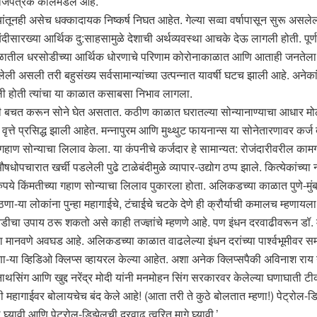
अंदाजपत्रक कोलमडले आहे.
ांतूनही असेच धक्कादायक निष्कर्ष निघत आहेत. गेल्या सव्वा वर्षापासून सुरू असलेल
ोटबंदीसारख्या आर्थिक दु:साहसामुळे देशाची अर्थव्यवस्था आचके देऊ लागली होती. 
ाळातील धरसोडीच्या आर्थिक धोरणाचे परिणाम कोरोनाकाळात आणि आताही जनतेला भ
ी असली तरी बहुसंख्य सर्वसामान्यांच्या उत्पन्नात यावर्षी घटच झाली आहे. अनेकां
ी होती त्यांचा या काळात कसाबसा निभाव लागला.
ोडी बचत करून सोने घेत असतात. कठीण काळात घरातल्या सोन्यानाण्याचा आधार मोठ
ी वृत्ते प्रसिद्ध झाली आहेत. मन्नापुरम आणि मुथ्थुट फायनान्स या सोनेतारणावर कर्ज 
्या गहाण सोन्याचा लिलाव केला. या कंपनीचे कर्जदार हे सामान्यत: रोजंदारीवरील क
षधोपचारात खर्ची पडलेली पुढे टाळेबंदीमुळे व्यापार-उद्योग ठप्प झाले. कित्येकांच्य
पये किंमतीच्या गहाण सोन्याचा लिलाव पुकारला होता. अलिकडच्या काळात पुणे-मु
या लोकांना पुन्हा महागाईचे, टंचाईचे चटके देणे ही क्रौर्याची कमालच म्हणायला
ीचा उपाय ठरू शकतो असे काही तज्ज्ञांचे म्हणणे आहे. पण इंधन दरवाढीवरून डॉ. म
्ला मानवणे अवघड आहे. अलिकडच्या काळात वाढलेल्या इंधन दरांच्या पार्श्वभूमीवर 
-या व्हिडिओ क्लिप्स व्हायरल केल्या आहेत. अशा अनेक क्लिप्सपैकी अविनाश राय यां
ाथसिंग आणि खुद्द नरेंद्र मोदी यांनी मनमोहन सिंग सरकारवर केलेल्या घणाघाती टी
्ली महागाईवर बोलायचेच बंद केले आहे! (आता तरी ते कुठे बोलतात म्हणा!) पेट्रोल-डि
घ्यावी आणि पेट्रोल-डिझेलची दरवाढ त्वरित मागे घ्यावी.’