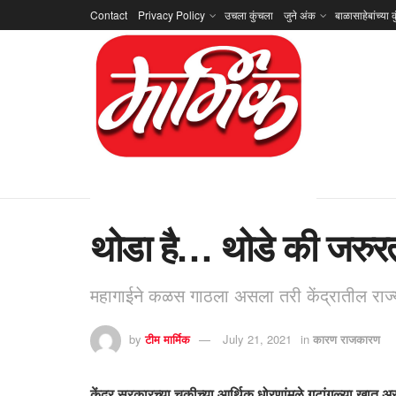
Contact
Privacy Policy
उचला कुंचला
जुने अंक
बाळासाहेबांच्या क
थोडा है… थोडे की जरुरत
महागाईने कळस गाठला असला तरी केंद्रातील राज्यकर
by
टीम मार्मिक
July 21, 2021
in
कारण राजकारण
केंद्र सरकारच्या चुकीच्या आर्थिक धोरणांमुळे गटांगळ्या खात 