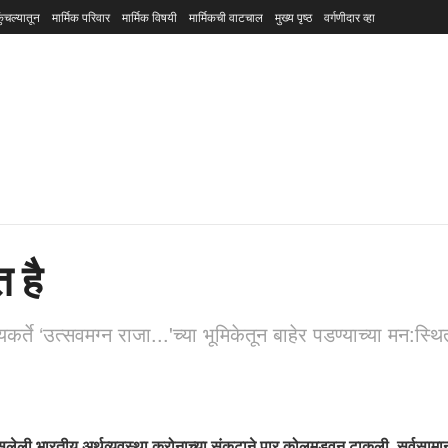
ुंचल्यातून
मार्मिक परिवार
मार्मिक विषयी
मार्मिकची वाटचाल
मुख्य पृष्ठ
वर्गणीदार व्हा
 है
्ते ‘उत्सवमग्न राजा...'च्या भूमिकेतून बाहेर पडण्याच्या मन:स्थ
असलेली भारतीय अर्थव्यवस्था करोनाच्या संकटाने पार कोलमडवून टाकली. सर्वसामान्य