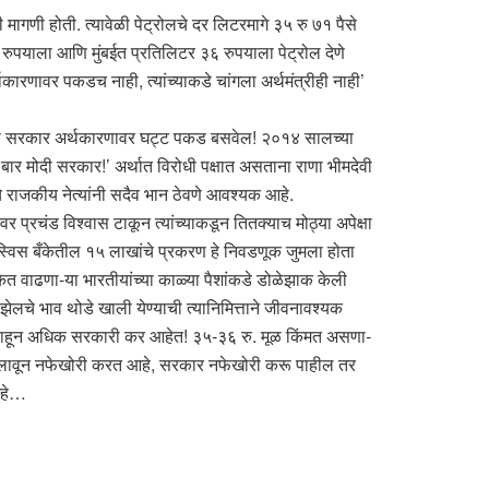
ी मागणी होती. त्यावेळी पेट्रोलचे दर लिटरमागे ३५ रु ७१ पैसे
 रुपयाला आणि मुंबईत प्रतिलिटर ३६ रुपयाला पेट्रोल देणे
्थकारणावर पकडच नाही, त्यांच्याकडे चांगला अर्थमंत्रीही नाही’
 आणि सरकार अर्थकारणावर घट्ट पकड बसवेल! २०१४ सालच्या
ार मोदी सरकार!’ अर्थात विरोधी पक्षात असताना राणा भीमदेवी
चे राजकीय नेत्यांनी सदैव भान ठेवणे आवश्यक आहे.
र प्रचंड विश्वास टाकून त्यांच्याकडून तितक्याच मोठ्या अपेक्षा
े. स्विस बँकेतील १५ लाखांचे प्रकरण हे निवडणूक जुमला होता
केत वाढणा-या भारतीयांच्या काळ्या पैशांकडे डोळेझाक केली
झेलचे भाव थोडे खाली येण्याची त्यानिमित्ताने जीवनावश्यक
वर त्याहून अधिक सरकारी कर आहेत! ३५-३६ रु. मूळ किंमत असणा-
कर लावून नफेखोरी करत आहे, सरकार नफेखोरी करू पाहील तर
आहे…