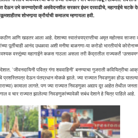
ात देऊन उभे करण्याऐवजी असंवेदनशील सरकार इंधन दरवाढीचे, महागाईचे चटके द
 हुकूमशाहीतच शोभणार्‍या क्रौर्याची कमालच म्हणायला हवी.
ठीण आणि खडतर आला आहे. देशाच्या स्वातंत्र्यप्राप्तीचा अमृत महोत्सव साजरा करण
्या पूर्तीचाही आनंद उधळावा अशी मनीषा बाळगणा-या करोडो भारतीयांचे कोरोनाच्या 
ावश्यक वस्तूंच्या महागाईने कळस गाठला असला तरी केंद्रातील राज्यकर्ते ‘उत्सवमग
रदेशात. `जीवनदायिनी पवित्र गंगा शववाहिनी’ बनण्याचा गुजराती कवियित्रीचा आक्र
याचे प्रशस्तिपत्र देऊन पंतप्रधान मोकळे झाले. ज्या राज्यात निवडणुका होऊ घातल्य
चाराच्या) कामाला लागते. पण ज्या राज्यात निवडणुका अद्याप दूर आहेत तेथील जनत
ल व चार राज्यात झालेल्या निवडणुकांच्यावेळी सबंध देशाने हे चित्र पाहिले आहे.