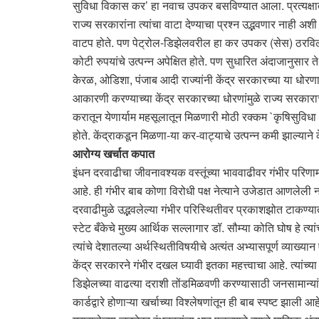
सुविधा विकास कर’ हा नवाच उपकर बसविण्यात आला. प्रत्यक्षात
राज्य सरकारांना त्यांचा वाटा देण्याचा प्रश्न उद्भवणार नाही अश
वाटप होते. पण पेट्रोल-डिझेलवरील हा कर उपकर (सेस) ठरविल्य
कोटी रुपयांचे उत्पन्न अपेक्षित होते. पण सुधारित अंदाजानु
केरळ, ओडिशा, पंजाब आदी राज्यांनी केंद्र सरकारच्या या धोरणा
आकारणी करण्याच्या केंद्र सरकारच्या धोरणांमुळे राज्य सरका
करातून येणार्याम महसूलातून मिळणारी मोठी रक्कम `कृषिसुविधा
होते. केंद्राकडून मिळणा-या कर-वाट्याचे उत्पन्न कमी झाल्यान
आरोग्य खर्चात कपात
इंधन दरवाढीचा जीवनावश्यक वस्तूंच्या भाववाढीवर गंभीर परिण
आहे. ही गंभीर बाब कोणा विरोधी पक्ष नेत्याने उजेडात आणलेली
दरवाढीमुळे उद्भवलेल्या गंभीर परिस्थितीवर प्रकाशझोत टाकण्
स्टेट बँकेचे मुख्य आर्थिक सल्लागार डॉ. सौम्या कोति घोष हे त्यां
त्यांचे देशातल्या अर्थस्थितीविषयीचे अत्यंत अभ्यासपूर्ण व्याख
केंद्र सरकारने गंभीर दखल घ्यावी इतका महत्त्वाचा आहे. त्यांच
डिझेलच्या वाढत्या दराशी तोंडमिळवणी करण्यासाठी जनसामान्या
कार्डद्वारे होणाऱ्या खर्चाच्या विश्लेषणांतून ही बाब स्पष्ट झा