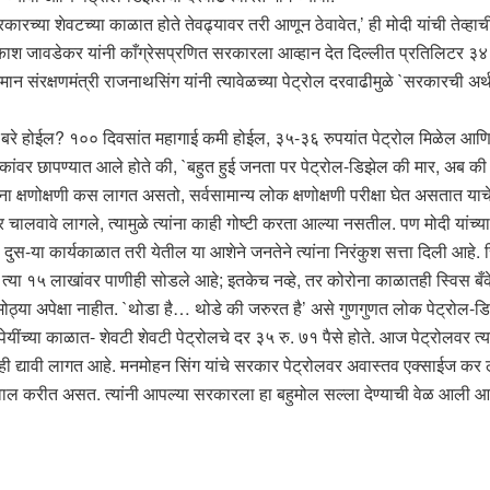
रकारच्या शेवटच्या काळात होते तेवढ्यावर तरी आणून ठेवावेत,’ ही मोदी यांची तेव्हाच
्रकाश जावडेकर यांनी काँग्रेसप्रणित सरकारला आव्हान देत दिल्लीत प्रतिलिटर ३४
मान संरक्षणमंत्री राजनाथसिंग यांनी त्यावेळच्या पेट्रोल दरवाढीमुळे `सरकारची अर
ती बरे होईल? १०० दिवसांत महागाई कमी होईल, ३५-३६ रुपयांत पेट्रोल मिळेल
वर छापण्यात आले होते की, `बहुत हुई जनता पर पेट्रोल-डिझेल की मार, अब की ब
ना क्षणोक्षणी कस लागत असतो, सर्वसामान्य लोक क्षणोक्षणी परीक्षा घेत असतात या
ालवावे लागले, त्यामुळे त्यांना काही गोष्टी करता आल्या नसतील. पण मोदी यांच्याव
न’ दुस-या कार्यकाळात तरी येतील या आशेने जनतेने त्यांना निरंकुश सत्ता दिली आह
या त्या १५ लाखांवर पाणीही सोडले आहे; इतकेच नव्हे, तर कोरोना काळातही स्विस बँ
 मोठ्या अपेक्षा नाहीत. `थोडा है… थोडे की जरुरत है’ असे गुणगुणत लोक पेट्रोल-डि
वाजपेयींच्या काळात- शेवटी शेवटी पेट्रोलचे दर ३५ रु. ७१ पैसे होते. आज पेट्रोल
टही द्यावी लागत आहे. मनमोहन सिंग यांचे सरकार पेट्रोलवर अवास्तव एक्साईज 
सवाल करीत असत. त्यांनी आपल्या सरकारला हा बहुमोल सल्ला देण्याची वेळ आली 