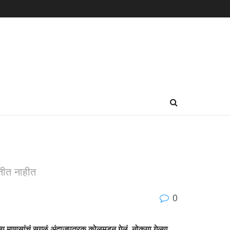
ितीत नाहीत
0
 माणसांचं सगळं अंदाजपत्रक कोलमडून गेलं. नोकर्‍या गेल्या,