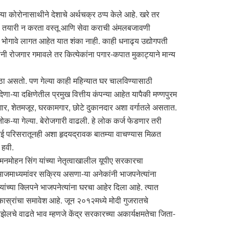
्या कोरोनासाथीने देशाचे अर्थचक्र ठप्प केले आहे. खरे तर
पूर्ण तयारी न करता वस्तू आणि सेवा कराची अंमलबजावणी
ोगावे लागत आहेत यात शंका नाही. काही धनाढ्य उद्योगपती
नी रोजगार गमावले तर कित्येकांना पगार-कपात मुकाट्याने मान्य
ा असतो. पण गेल्या काही महिन्यात घर चालविण्यासाठी
देणा-या दक्षिणेतील प्रमुख वित्तीय कंपन्या आहेत यापैकी मण्णपुरम
ामगार, शेतमजूर, घरकामगार, छोटे दुकानदार अशा वर्गातले असतात.
ा नोक-या गेल्या. बेरोजगारी वाढली. हे लोक कर्ज फेडणार तरी
ंबई परिसरातूनही अशा हृदयद्रावक बातम्या वाचण्यास मिळत
 हवी.
नमोहन सिंग यांच्या नेतृत्वाखालील यूपीए सरकारचा
समाजमाध्यमांवर सक्रिय असणा-या अनेकांनी भाजपनेत्यांना
च्या क्लिपने भाजपनेत्यांना घरचा आहेर दिला आहे. त्यात
कास्रांचा समावेश आहे. जून २०१२मध्ये मोदी गुजरातचे
झेलचे वाढते भाव म्हणजे केंद्र सरकारच्या अकार्यक्षमतेचा जिता-