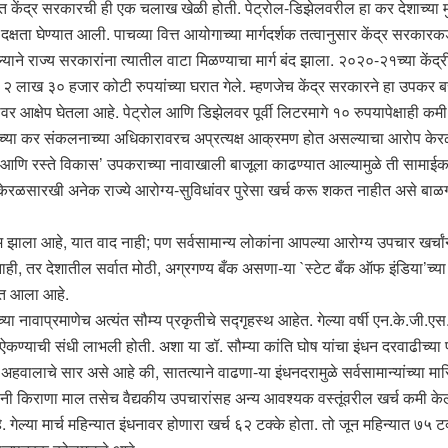
 केंद्र सरकारची ही एक चलाख खेळी होती. पेट्रोल-डिझेलवरील हा कर देशाच्या मु
ी दक्षता घेण्यात आली. पाचव्या वित्त आयोगाच्या मार्गदर्शक तत्वानुसार केंद्र सरकार
ाने राज्य सरकारांना त्यातील वाटा मिळण्याचा मार्ग बंद झाला. २०२०-२१च्या कें
सार ते २ लाख ३० हजार कोटी रुपयांच्या घरात गेले. म्हणजेच केंद्र सरकारने हा 
वर आक्षेप घेतला आहे. पेट्रोल आणि डिझेलवर पूर्वी लिटरमागे १० रुपयापेक्षाही क
राच्या कर संकलनाच्या अधिकारावरच अप्रत्यक्ष आक्रमण होत असल्याचा आरोप केरळच
 आणि रस्ते विकास’ उपकराच्या नावाखाली बाजूला काढण्यात आल्यामुळे ती सामाईक क
े केरळसारखी अनेक राज्ये आरोग्य-सुविधांवर पुरेसा खर्च करू शकत नाहीत असे बाळगो
ाम झाला आहे, यात वाद नाही; पण सर्वसामान्य लोकांना आपल्या आरोग्य उपचार खर्
 नाही, तर देशातील सर्वात मोठी, अग्रगण्य बँक असणा-या `स्टेट बँक ऑफ इंडिया’च्
यात आला आहे.
च्या नावाप्रमाणेच अत्यंत सौम्य प्रकृतीचे सद्गृहस्थ आहेत. गेल्या वर्षी एन.के.जी.एस.
्यान ऐकण्याची संधी लाभली होती. अशा या डॉ. सौम्या कांति घोष यांचा इंधन दरवाढीच्य
्या अहवालाचे सार असे आहे की, सातत्याने वाढणा-या इंधनदरामुळे सर्वसामान्यांच्या
ंनी किराणा माल तसेच वैद्यकीय उपचारांसह अन्य आवश्यक वस्तूंवरील खर्च कमी केल
ली आहे. गेल्या मार्च महिन्यात इंधनावर होणारा खर्च ६२ टक्के होता. तो जून महिन्यात