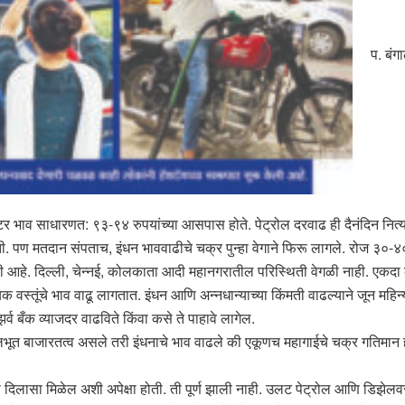
प. बंग
रतिलिटर भाव साधारणत: ९३-९४ रुपयांच्या आसपास होते. पेट्रोल दरवाढ ही दैनंदिन नित
हती. पण मतदान संपताच, इंधन भाववाढीचे चक्र पुन्हा वेगाने फिरू लागले. रोज ३०-
ी आहे. दिल्ली, चेन्नई, कोलकाता आदी महानगरातील परिस्थिती वेगळी नाही. एकदा 
 वस्तूंचे भाव वाढू लागतात. इंधन आणि अन्नधान्याच्या किंमती वाढल्याने जून महिन
िझर्व बँक व्याजदर वाढविते किंवा कसे ते पाहावे लागेल.
े मुलभूत बाजारतत्व असले तरी इंधनाचे भाव वाढले की एकूणच महागाईचे चक्र गतिम
ाही दिलासा मिळेल अशी अपेक्षा होती. ती पूर्ण झाली नाही. उलट पेट्रोल आणि डिझेल