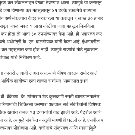
ख्य कर संकलनातून वेगळा ठेवण्यात आला. त्यामुळे या करातून
कडे जमा होणाऱ्या कर महसुलातून ४१ टक्के रक्कमेचे राज्यांना
द्रीय अर्थसंकल्पात केंद्र सरकारला या करातून १ लाख ३० हजार
उपकर बसवून जवळ जवळ १ लाख कोटींचा जादा महसूल मिळविला.
मी कर होता तो आता ३० रुपयांच्यावर गेला आहे. ही अवास्तव कर
े अर्थमंत्री के. एन. बालगोपाळ यांनी केला आहे. इंधनावरील
र महसूलात जमा होत नाही. त्यामुळे राज्यांचे मोठे नुकसान
पाळ यांचे निरीक्षण आहे.
चांना कात्री लावावी लागत असल्याचे भीषण वास्तव समोर आले
या आर्थिक शाखेच्या एका ताज्या संशोधन अहवालात इंधन
बी. बँकेच्या `कै. शांताराम शेठ कुलकर्णी स्मृती व्याख्यानमालेत’
ा परिणामांची चिकित्सा करणारा अहवाल सर्व संबंधितांनी विशेषत:
 मासिक खर्चात तब्बल १३ टक्क्यांची वाढ झाली आहे. पेट्रोल आणि
ा आहे. त्यामुळे संबंधित वस्तूंची मागणीही घटली आहे. एसबीआय
 ७५ टक्क्यावर पोहोचला आहे. करोनाचे संक्रमण आणि महागाईमुळे