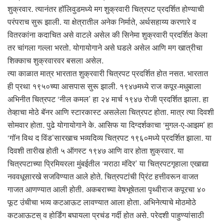
शुक्रवार. त्यानंतर हॉलिवुडमध्ये मग शुक्रवारी चित्रपट प्रदर्शित होण्याची
परंपराच सुरू झाली. या क्षेत्रातील अनेक निर्माते, अर्थसहाय्य करणारे व
वितरकांना कदाचित असे वाटले असेल की सिनेमा शुक्रवारी प्रदर्शित केला
तर चांगला गल्ला भरतो. योगायोगाने असे घडले असेल आणि मग खात्रीचा
शिक्काच शुक्रवारवर बसला असेल.
त्या काळात मात्र भारतात शुक्रवारी चित्रपट प्रदर्शित होत नसत. भारतात
ही प्रथा १९५०च्या आसपास सुरू झाली. १९४७मध्ये राज कपूर-मधुबाला
अभिनीत चित्रपट ‘नील कमल’ हा २४ मार्च १९४७ रोजी प्रदर्शित झाला. हा
तेव्हाचा मोठे बॅनर आणि स्टारकास्ट असलेला चित्रपट होता. मात्र त्या दिवशी
सोमवार होता. पुढे योगायोगाने के. आसिफ या दिग्दर्शकाचा ‘मुगल-ए-आझम’ हा
‘गॉन विथ द विंड’सारखाच भव्यदिव्य चित्रपट १९६०मध्ये प्रदर्शित झाला. या
दिवशी तारीख होती ५ ऑगस्ट १९४७ आणि वार होता शुक्रवार. या
चित्रपटाच्या प्रिमियरला मुंबईतील ‘मराठा मंदिर’ या चित्रपटगृहाला एखाद्या
नववधूसारखे सजविण्यात आले होते. चित्रपटांची प्रिंट हत्तीवरून वाजत
गाजत आणण्यात आली होती. अकबराच्या वेषभूषेतला पृथ्वीराज कपूरचा ४०
फूट उंचीचा भव्य कटआऊट लावण्यात आला होता. अभिनेत्याचे मोठमोठे
कटआऊटस् व होर्डिंग बघायला प्रचंड गर्दी होत असे. परेदशी पाहुण्यांसाठी