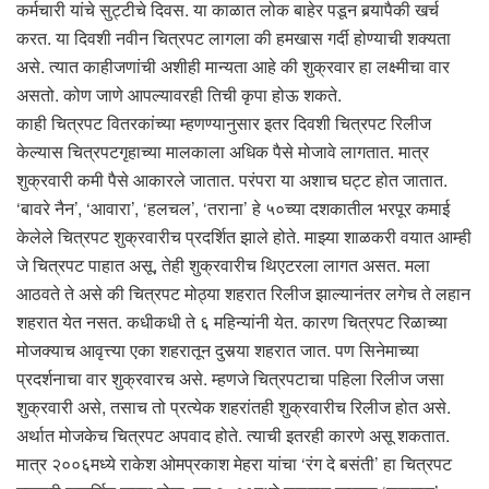
कर्मचारी यांचे सुट्टीचे दिवस. या काळात लोक बाहेर पडून बर्‍यापैकी खर्च
करत. या दिवशी नवीन चित्रपट लागला की हमखास गर्दी होण्याची शक्यता
असे. त्यात काहीजणांची अशीही मान्यता आहे की शुक्रवार हा लक्ष्मीचा वार
असतो. कोण जाणे आपल्यावरही तिची कृपा होऊ शकते.
काही चित्रपट वितरकांच्या म्हणण्यानुसार इतर दिवशी चित्रपट रिलीज
केल्यास चित्रपटगृहाच्या मालकाला अधिक पैसे मोजावे लागतात. मात्र
शुक्रवारी कमी पैसे आकारले जातात. परंपरा या अशाच घट्ट होत जातात.
‘बावरे नैन’, ‘आवारा’, ‘हलचल’, ‘तराना’ हे ५०च्या दशकातील भरपूर कमाई
केलेले चित्रपट शुक्रवारीच प्रदर्शित झाले होते. माझ्या शाळकरी वयात आम्ही
जे चित्रपट पाहात असू, तेही शुक्रवारीच थिएटरला लागत असत. मला
आठवते ते असे की चित्रपट मोठ्या शहरात रिलीज झाल्यानंतर लगेच ते लहान
शहरात येत नसत. कधीकधी ते ६ महिन्यांनी येत. कारण चित्रपट रिळाच्या
मोजक्याच आवृत्त्या एका शहरातून दुसर्‍या शहरात जात. पण सिनेमाच्या
प्रदर्शनाचा वार शुक्रवारच असे. म्हणजे चित्रपटाचा पहिला रिलीज जसा
शुक्रवारी असे, तसाच तो प्रत्येक शहरांतही शुक्रवारीच रिलीज होत असे.
अर्थात मोजकेच चित्रपट अपवाद होते. त्याची इतरही कारणे असू शकतात.
मात्र २००६मध्ये राकेश ओमप्रकाश मेहरा यांचा ‘रंग दे बसंती’ हा चित्रपट