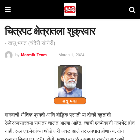
चित्रपट क्षेत्रातला शुक्रवार
- दासू भगत (चंदेरी सोनेरी)
by
Marmik Team
March 1, 2024
मानवाची भौतिक प्रगती आणि बौद्धिक प्रगती या दोन्ही बहुतांशी
रेल्वेरुळांसारख्या समांतर चालत आल्या आहेत. त्यांची एकमेकांशी गळाभेट होत
नाही. रूळ एकमेकांच्या थोडे जरी जवळ आले तर अपघात होणारच. दोन
रुळांचा मिळून एक ट्रॅक होतो. म्हणून हा ट्रॅक समांतर राहणेच इष्ट आहे.