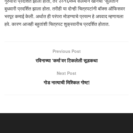
गुरुवारी प्रदर्शित झाला होता, तर २०१६मध्ये सलमान खानचा ‘सुलतान’
बुधवारी प्रदर्शित झाला होता. तरीही या दोन्ही चित्रपटांनी बॉक्स ऑफिसवर
भरपूर कमाई केली. अर्थात ही परंपरा मोडण्याचे प्रयत्न हे अपवाद म्हणायला
हवे. कारण आजही बहुतांशी चित्रपट शुक्रवारीच प्रदर्शित होतात.
Previous Post
रविनाच्या ‘कर्मा’वर टिकलेली सूडकथा
Next Post
गोड नात्याची मिश्किल गोष्ट!