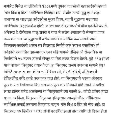
मार्गारेट मिचेल या लेखिकेचे १९३६मध्ये तुफान गाजलेली महाकादंबरी म्हणजे
‘गॉन विथ द विंड’. ‘अमेरिकन सिव्हिल वॉर’ अर्थात नागरी युद्ध हा १०३७
पानाच्या या जाडजूड कांदबरीचा मुख्य विषय. नागरी युद्धाच्या भडक्यात
नागरिकांचा बट्ट्याबोळ होतो, कारण यात तीव्र संघर्षाचे बीज दडलेले असते.
अनेकदा हे दीर्घकाळ चालू शकते व यात जे सत्तेत असतात ते सैन्याचा वापर
करू शकतात. या युद्धासाठी बरीच साधने व आर्थिक बळ लागते. अशा
विषयावर कादंबरी असेल तर चित्रपट निर्माते कसे स्वस्थ बसतील? ही
कांदबरी प्रकाशित झाल्यानंतर एका महिन्यामध्ये डेव्हिड ओ सेल्झनिक या
निर्मात्याने ५० हजार डॉलर्स मोजून या तिचे हक्क विकत घेतले. पुढे १९३९मध्ये
याच नावाचा चित्रपट तयार केला. हा चित्रपट सलग बघायचा म्हणजे २२१
मिनिटे लागतात. क्लार्क गेबल, विवियन ली, लेस्ली हॉवर्ड, ऑलिव्हर दे
हॅविललॅन्ड वगैरे तगडे कलाकार यात होते. या चित्रपटाने १२व्या ऑस्कर
पुरस्कारांत वेगवेगळ्या विभागांत आठ पुरस्कार मिळवले होते. साडे अडतीस
लाख डॉलर बजेट असलेल्या या चित्रपटाने त्या काळी ४० कोटी डॉलर एवढा
गल्ला जमविला. चित्रपट क्षेत्राच्या इतिहासात आजही बॉक्स ऑफिसवर
सर्वाधिक कमाई करणारा चित्रपट म्हणून ‘गॉन विथ द विंड’ची नोंद आहे. हा
चित्रपट १५ डिसेंबर १९३९ रोजी प्रदर्शित झाला होता आणि तो दिवस होता