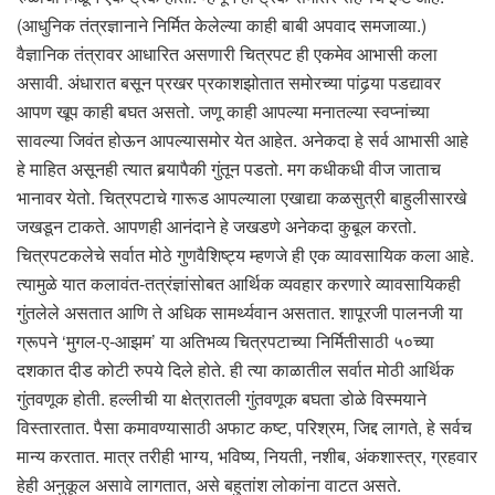
(आधुनिक तंत्रज्ञानाने निर्मित केलेल्या काही बाबी अपवाद समजाव्या.)
वैज्ञानिक तंत्रावर आधारित असणारी चित्रपट ही एकमेव आभासी कला
असावी. अंधारात बसून प्रखर प्रकाशझोतात समोरच्या पांढर्‍या पडद्यावर
आपण खूप काही बघत असतो. जणू काही आपल्या मनातल्या स्वप्नांच्या
सावल्या जिवंत होऊन आपल्यासमोर येत आहेत. अनेकदा हे सर्व आभासी आहे
हे माहित असूनही त्यात बर्‍यापैकी गुंतून पडतो. मग कधीकधी वीज जाताच
भानावर येतो. चित्रपटाचे गारूड आपल्याला एखाद्या कळसुत्री बाहुलीसारखे
जखडून टाकते. आपणही आनंदाने हे जखडणे अनेकदा कुबूल करतो.
चित्रपटकलेचे सर्वात मोठे गुणवैशिष्ट्य म्हणजे ही एक व्यावसायिक कला आहे.
त्यामुळे यात कलावंत-तत्रंज्ञांसोबत आर्थिक व्यवहार करणारे व्यावसायिकही
गुंतलेले असतात आणि ते अधिक सामर्थ्यवान असतात. शापूरजी पालनजी या
ग्रूपने ‘मुगल-ए-आझम’ या अतिभव्य चित्रपटाच्या निर्मितीसाठी ५०च्या
दशकात दीड कोटी रुपये दिले होते. ही त्या काळातील सर्वात मोठी आर्थिक
गुंतवणूक होती. हल्लीची या क्षेत्रातली गुंतवणूक बघता डोळे विस्मयाने
विस्तारतात. पैसा कमावण्यासाठी अफाट कष्ट, परिश्रम, जिद्द लागते, हे सर्वच
मान्य करतात. मात्र तरीही भाग्य, भविष्य, नियती, नशीब, अंकशास्त्र, ग्रहवार
हेही अनुकूल असावे लागतात, असे बहुतांश लोकांना वाटत असते.