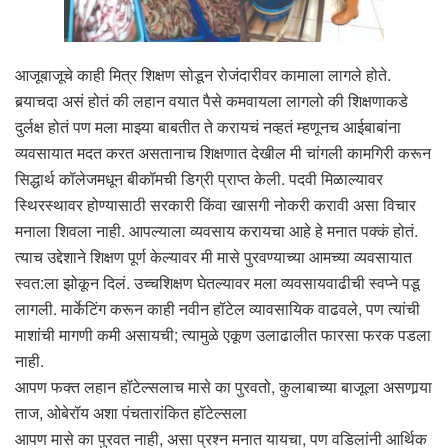
आजूबाजूचे काही मित्र शिक्षण सोडून रोजंदारीवर कामाला लागले होते.
बर्‍याचदा असं होतं की लहान वयात पैसे कमवायला लागलो की शिक्षणाकडे
दुर्लक्ष होतं पण मला माझ्या बाबतीत ते करायचं नव्हतं म्हणूनच आईबाबांना
व्यवसायात मदत करत असतानाच शिक्षणात देखील मी चांगली कामगिरी करून
सिद्धार्थ कॉलेजमधून बीकॉमची डिग्री प्राप्त केली. पदवी मिळाल्यावर
स्थिरस्थावर होण्यासाठी सरकारी किंवा खासगी नोकरी करावी असा विचार
मनाला शिवला नाही. आपल्याला व्यवसाय करायचा आहे हे मनात पक्कं होतं.
त्याच उद्देशाने शिक्षण पूर्ण केल्यावर मी मासे पुरवण्याच्या आमच्या व्यवसायात
स्वत:ला झोकून दिलं. उच्चशिक्षण घेतल्यावर मला व्यवसायवाढीची स्वप्ने पडू
लागली. मार्केटिंग करून काही नवीन हॉटेल व्यावसायिक वाढवले, पण त्यांची
माशांची मागणी कमी असायची; त्यामुळे एकूण उलाढालीत फारसा फरक पडला
नाही.
आपण फक्त लहान हॉटेल्सलाच मासे का पुरवतो, कुलाबाच्या बाजूला असणार्‍या
ताज, ओबेरॉय अशा पंचतारांकित हॉटेल्सला
आपण मासे का पुरवत नाही, असा प्रश्न मनात यायचा, पण वडिलांनी आर्थिक