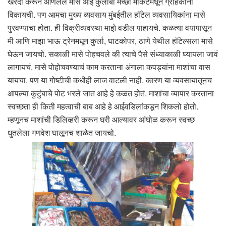
खरेदी करून आणलेले मासे आई कुलाबा मच्छी मार्केटमधून ग्राहकांना
विकायची. पण आमचा मुख्य व्यवसाय मुंबईतील हॉटेल व्यवसायिकांना मासे
पुरवण्याचा होता. ही विक्रीव्यवस्था माझे वडील पाहायचे. कळत्या वयापासून
मी आणि माझा भाऊ ट्रेनमधून कुर्ला, घाटकोपर, ठाणे येथील हॉटेल्सला मासे
घेऊन जायचो. सकाळी मासे पोहचवले की त्याचे पैसे संध्याकाळी घ्यायला जावं
लागायचं. मासे पोहोचवण्याचं काम करताना अंगाला कपड्यांना माशांचा वास
यायचा. पण या गोष्टीची कधीही लाज वाटली नाही. कारण या व्यवसायातूनच
आपल्या कुटुंबाचे पोट भरले जात आहे हे कळत होतं. माशांचा व्यापार करताना
स्वच्छता ही किती महत्वाची बाब आहे हे आईवडिलांकडून शिकलो होतो.
म्हणूनच माशांची डिलिव्हरी करून घरी आल्यावर आंघोळ करून स्वच्छ
धुतलेला गणवेश घालूनच शाळेत जायचो.