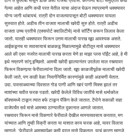
ठाणे ते कुलाबा ससून डॉक असा रोजचा प्रवास. कोणत्या बोटी समुद्रात कधी
गेल्या आहेत आणि कधी परत येतील याचा अंदाज घेऊन त्याप्रमाणे धक्क्यावर
योग्य जागी थांबायचं. रात्री दोन वाजल्यापासून बोटी धक्क्यावर यायला
सुरुवात होते. अडीच तीन वाजता मालाची खरेदी सुरु होते. रात्री अडीच
वाजता उच्च प्रतीचे (एक्सपोर्ट क्वालिटीचे) मासे सॉर्टिंग करून लिलाव केला
जातो. यातही धक्क्यावर फिरून उत्तम मालाची पारख खूप आवश्यक असते.
आईकडूनच या व्यवसायाचं बाळकडू मिळाल्यामुळे बोटीतून मासे धक्क्यावर
आले की एका नजरेत मालाची पारख करता येणे हा माझा प्लस पॉईंट आहे, हे मी
इथे नम्रपणे सांगू इच्छितो. आमची खरेदी झाल्यानंतर उरलेला माल रस्त्यावर
फिरून विकणार्‍या फेरीवाल्यांना दिला जातो. खूप काळजीपूर्वक मालाची खरेदी
केली जाते, पण काही वेळा निसर्गनिर्मित कारणांमुळे काही अडचणी येतात.
उदा. पावसाळ्याच्या दिवसात गोड पाणी आणि खारं पाणी मिक्स झालं तर
माशांच्या चवीत फरक पडतो. खरेदी केलेले विविध जातींचे मासे थर्माकोल
बॉक्समध्ये टाकून त्यात बर्फ टाकून पॅकिंग केले जातात. टेंपोने सकाळी सहा
वाजेपर्यंत सर्व मासे आमच्या ठाण्यातील दुकानात आणले जातात.
रस्त्यावर फिरून मासे विकणारे फेरीवाले देखील मत्स्यव्यवसाय करतात, मग
यांच्यात आणि तुम्ही विक्री करता या माशात काय फरक आहे, यावर विलास
म्हणाले, ‘फेरीवाले आमच्यापेक्षा कमी दरात मासे विकतात, याचं कारण म्हणजे