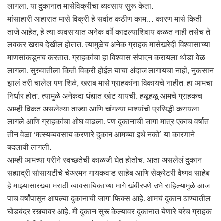
लागला. या दुकानात मासेविक्रीचा व्यवसाय सुरू केला.
मांसाहारी आहारात मासे विक्री हे सर्वात कठीण काम… कारण मासे किती
ताजे आहेत, हे त्या व्यवसायात अनेक वर्षे काढल्याशिवाय कळत नाही तसेच ते
लवकर खराब देखील होतात. त्यामुळेच अनेक ग्राहक मासेखरेदी विश्वासाच्या
माणसांकडूनच करतात. ग्राहकांचा हा विश्वास संपादन करायला थोडा वेळ
लागला. सुरुवातीला किती विक्री होईल याचा अंदाज लागायचा नाही, नुकसान
झालं तरी चालेल पण शिळे, खराब मासे ग्राहकांना विकायचे नाहीत, हा आमचा
निर्धार होता. त्यामुळे अनेकदा धंद्यात खोट यायची. हळूहळू आमचे ग्राहकच
आम्ही विकत असलेल्या ताज्या आणि चांगल्या माश्यांची प्रसिद्धी करायला
लागले आणि ग्राहकांचा ओघ वाढला. पण दुकानाची जागा मात्र एकाच वर्षात
तीन वेळा ‘मत्स्यव्यवसाय करणारे दुकान आमच्या इथे नको’ या कारणाने
बदलावी लागली.
आम्ही आमच्या परीने स्वच्छतेची काळजी घेत होतोच. आता असलेलं दुकान
सह्याद्री सोसायटीचे चेअरमन गायकवाड साहेब आणि सेक्रेटरी वैष्णव साहेब
हे माझ्यासारख्या मराठी व्यावसायिकाच्या मागे खंबीरपणे उभे राहिल्यामुळे आज
पाच वर्षांपासून आपल्या दुकानाची जागा फिक्स आहे. आमचं दुकान ठाण्यातील
घोडबंदर रस्त्यावर आहे. मी दुकान सुरू केल्यावर दुकानात येणारे बरेच ग्राहक