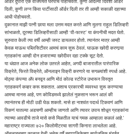
ऑर्डर दुपारी एक वाजेपर्यंत घरपोच पोहोचवतो. कुणी आदल्या दिवशी ऑर्डर
दिली, कुणी लग्न किंवा पार्टीसाठी ऑर्डर दिली तर ती आम्ही सकाळी दहाच्या
आधी पोहोचवतो.
दुकानात माझी पत्नी छाया मला उत्तम मदत करते आणि मुलगा राहुल डिलिव्हरी
सांभाळतो, दूरच्या डिलिव्हरीसाठी आम्ही ‘वी-फास्ट’ या कंपनीची मदत घेतो.
सुरुवात केली त्या वर्षी आम्ही जस्ट डायलवर होतो. त्यानंतर मात्र आम्ही
केवळ माऊथ पब्लिसिटीवर आमचं काम सुरू ठेवलं. घाऊक खरेदी करणार्‍या
ग्राहकांना आम्ही दोन हजाराच्या खरेदीवर दहा टक्के सूट देतो.
या धंद्यात आज अनेक लोक उतरले आहेत, अगदी बाजारातील पारंपारिक
विक्रेते, फिरते विक्रेते, ऑनलाइन विक्री करणारे या सगळ्यांशी स्पर्धा आहे.
मोठ्या कंपन्या अ‍ॅप बनवून आणि मोठं कोल्ड स्टोरेज उभारून विस्तृत
ग्राहकवर्ग कव्हर करू शकतात. अशाच प्रकारची व्यवस्था सुरू करण्याचा
आमचा मानस आहे, पण कोविडमध्ये झालेलं नुकसान भरून आलं की
त्यानंतरच ही मोठी उडी घेऊ शकतो. मासे हा नाशवंत पदार्थ टिकवणं आणि
विकणं यातल्या अडचणी आम्हीच जाणतो आणि त्यावर उपाय शोधून ग्राहकांना
त्याच्या आवडीचे ताजे मासे कसे मिळतील याचं गमक आम्हाला कळलं आहे.’
महाराष्ट्र राज्याला ७२० किलोमीटरचा सागरी किनारा लाभलेला आहे.
ऑनलाइनच्या काळात गेली अनेक वर्षे महापालिकेच्या सार्वजनिक मंडईत