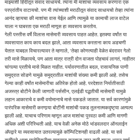
माझ्याशी हिंदीतून संवाद साधायचे. त्यांना मी माशांचा व्यवसाय करणारा एक
परप्रांतीय वाटायचो. पण मी त्यांच्याशी मराठीतून संवाद साधायचो तेव्हा त्यांना
आनंद व्हायचा की माशांचा वास येईल आणि त्यामुळे या कामाची लाज वाटेल
याला न घाबरता एक मराठी माणूस हा व्यवसाय करतोय.
गेली पस्तीस वर्षे विलास मासेमारी व्यवसाय पाहत आहेत. इतक्या वर्षांत या
व्यवसायात काय काय बदल झाले, आता व्यवसाय करताना काय अडचणी
येतात याबद्दल विचारल्यावर ते म्हणाले, ‘तेव्हा कोणत्याही वेळेत बंदरावर गेलो
तरी मासे मिळायचे, पण आता मात्र रात्री दोन वाजता पोहचावं लागतं, नाहीतर
चांगल्या प्रतीचे मासे मिळत नाहीत. पर्यावरणातील बदल, रासायनिक पाणी
समुद्रात सोडणे यामुळे समुद्रातील माशांची संख्या कमी झाली आहे. तसेच
गेल्या काही वर्षांत मासेमारीचा अतिरेक होतो आहे. परदेशात निर्यातीसाठी
अजस्त्र बोटीने केली जाणारी पर्ससीन, एलईडी पद्धतीची मासेमारी यामुळे
लहान आकाराचे व कमी वयोमानाचे मासे पकडले जातात. या सर्व कारणांमुळे
पारंपरिक मासेमारी करणार्‍या बोटींनी माशांची पकड तुलनात्मकदृष्ट्या अत्यल्प
झाली आहे. याचाच परिणाम म्हणून आज माशांचा पुरवठा कमी आणि मागणी
अधिक अशी परिस्थिती आहे. याच वेळी अनेक मोठे भांडवलदार ऑनलाईन
अ‍ॅपद्वारे या व्यवसायात उतरल्यामुळे कॉम्पिटिशनही वाढली आहे. या सर्व
बाबींमुळे आता मासेविक्रीचा व्यवसाय करताना नफा कमी झाला असून खर्च