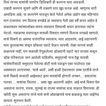
तिथं ताज्या माशांची घरपोच डिलिव्हरी ही कल्पना मला आवडली.
एखादी कल्पना सुचणे आणि ती राबवणे यात खूप फरक आहे. म्हणूनच भारी
आयडिया आहे, या कल्पनेने भारावून केले गेलेले अनेक उद्योग सहा महिन्यांत
मान टाकतात. पण विलास वरखेडे हा व्यवसाय गेली दहा वर्षे करत आहेत हे
कळल्यावर त्यांच्यासोबत मत्स्य व्यवसाय विश्वाची सफर करायला त्यांना
भेटलो. नकळत्या वयापासून मासळी विश्वात रमणारे विलास वरखडे म्हणाले,
मासे विकणे हा आमचा पारंपारिक व्यवसाय. मला आठवतंय, आई लहानपणी
मला कुलाबाच्या ससून डॉकला पहाटे घेऊन जायची. तेव्हा फारसं काही
कळायचं नाही, पण सकाळी पेंगुळलेल्या डोळ्यांनी पहाटे चार वाजता ससून
डॉक परिसराला जाग आलेली पाहिलीय, समुद्राची गाज ऐकू यायची.
मासेमारीसाठी समुद्रात गेलेल्या बोटी मासे पकडून एका पाठोपाठ एक
धक्क्यावर लागायच्या. ‘मासे आले’, अशी हाळी ऐकल्यावर उच्च प्रतीचे ताजे
मासे मिळावे यासाठी आईसकट इतर मावशांची होणारी लगबग… हमालांचा
गलका… माशांचा लिलाव… अशा खूप आठवणी आहेत. आई मासे विकत घेत
असताना सारंगा, रावस, सुरमई या ताज्या माशांचा वास नाकात शिरायचा. ही
खरेदी सुरू असताना ताजे मासे कसे ओळखायचे याचं बाळकडू मला आईनेच
द्यायला सुरुवात केली.