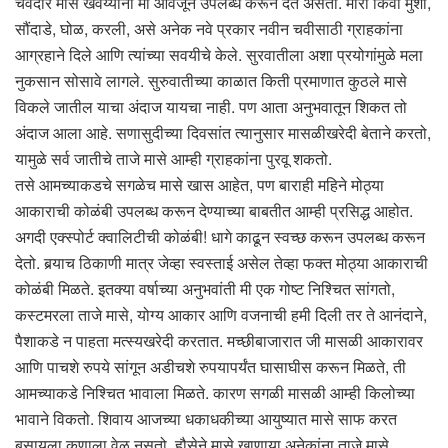
चवदार मासे खवय्यांना मी आवर्जून उपलब्ध करून देत असतो. मोरी किंवा मुशी,
सौंदाडे, घोळ, करली, असे अनेक नवे प्रकार नवीन चवीसाठी ग्राहकांना
आग्रहाने दिले आणि त्यांच्या सवयीचे केले. सुरवातीला अशा प्रयोगांमुळे मला
नुकसान सोसावे लागले. सुरुवातीच्या काळात किती प्रमाणात कुठले मासे
विकले जातील याचा अंदाज यायचा नाही. पण आता अनुभवातून शिकत तो
अंदाज आला आहे. सणासुदीच्या दिवसांत त्यानुसार मासळीखरेदी बेताने करतो,
यामुळे सर्व जातीचे ताजे मासे आम्ही ग्राहकांना पुरवू शकतो.
तसे आमच्याकडचे सगळेच मासे खास आहेत, पण बाराही महिने मोठ्या
आकाराची कोळंबी उपलब्ध करून देण्याच्या बाबतीत आम्ही प्रसिद्ध आहोत.
अगदी एक्स्पोर्ट क्वालिटीची कोळंबी! धागे काढून स्वच्छ करून उपलब्ध करून
देतो. बर्‍याच ठिकाणी मात्र जेव्हा स्वस्ताई असेल तेव्हा फक्त मोठ्या आकाराची
कोळंबी मिळते. इतक्या वर्षाच्या अनुभवांती मी एक गोष्ट निश्चित सांगतो,
कस्टमरला ताजे मासे, योग्य आकार आणि वजनाची हमी दिली तर ते आनंदाने,
पैशाकडे न पाहता मत्स्यखरेदी करतात. मच्छीबाजारात जी मासळी आकारावर
आणि पाचशे रुपये सांगून अडीचशे रुपयापर्यंत घासाघीस करून मिळते, ती
आमच्याकडे निश्चित भावाला मिळते. कारण सगळी मासळी आम्ही किलोच्या
भावाने विकतो. शिवाय आजच्या धकाधकीच्या आयुष्यात मासे साफ करत
बसायला कुणाला वेळ नसतो. हौसेने मासे खाणार्‍या अनेकांना ताजे मासे