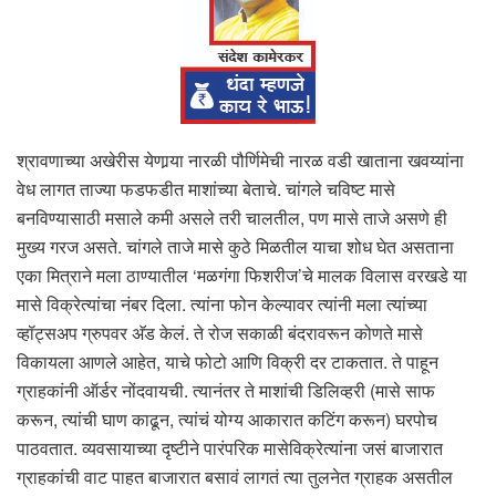
श्रावणाच्या अखेरीस येणार्‍या नारळी पौर्णिमेची नारळ वडी खाताना खवय्यांना
वेध लागत ताज्या फडफडीत माशांच्या बेताचे. चांगले चविष्ट मासे
बनविण्यासाठी मसाले कमी असले तरी चालतील, पण मासे ताजे असणे ही
मुख्य गरज असते. चांगले ताजे मासे कुठे मिळतील याचा शोध घेत असताना
एका मित्राने मला ठाण्यातील ‘मळगंगा फिशरीज’चे मालक विलास वरखडे या
मासे विक्रेत्यांचा नंबर दिला. त्यांना फोन केल्यावर त्यांनी मला त्यांच्या
व्हॉट्सअप ग्रुपवर अ‍ॅड केलं. ते रोज सकाळी बंदरावरून कोणते मासे
विकायला आणले आहेत, याचे फोटो आणि विक्री दर टाकतात. ते पाहून
ग्राहकांनी ऑर्डर नोंदवायची. त्यानंतर ते माशांची डिलिव्हरी (मासे साफ
करून, त्यांची घाण काढून, त्यांचं योग्य आकारात कटिंग करून) घरपोच
पाठवतात. व्यवसायाच्या दृष्टीने पारंपरिक मासेविक्रेत्यांना जसं बाजारात
ग्राहकांची वाट पाहत बाजारात बसावं लागतं त्या तुलनेत ग्राहक असतील