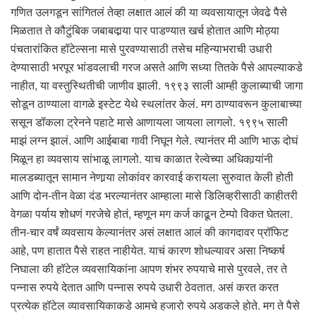
गणित उलगडून सांगितलं तेव्हा लक्षात आलं की या व्यवसायातून जेवढे पैसे
मिळतात ते कौटुंबिक जबाबदार्‍या पार पाडण्यात खर्च होतात आणि मोठ्या
पंचतारांकित हॉटेल्सना मासे पुरवण्यासाठी तसेच महिन्याभराची उधारी
देण्यासाठी भरपूर भांडवलाची गरज असते आणि सध्या तितके पैसे आपल्याकडे
नाहीत, या वस्तुस्थितीची जाणीव झाली. १९९३ साली आम्ही कुलाब्याची जागा
सोडून ठाण्याला वागळे इस्टेट येथे स्थलांतर केलं. मग ठाण्यावरून कुलाबाच्या
ससून डॉकला ट्रेनने पहाटे मासे आणायला जायला लागलो. १९९५ साली
माझं लग्न झालं. आणि आईबाबा गावी निघून गेले. त्यानंतर मी आणि भाऊ दोघं
मिळून हा व्यवसाय सांभाळू लागलो. याच काळात रेल्वेच्या अधिकार्‍यांनी
मालडब्यातून सामान नेणार्‍या लोकांवर कारवाई करायला सुरुवात केली होती
आणि दोन-तीन वेळा दंड भरल्यानंतर आम्हाला मासे डिलिव्हरीसाठी काहीतरी
वेगळा पर्याय शोधणं गरजेचे होतं, म्हणून मग कर्ज काढून टेम्पो विकत घेतला.
तीन-चार वर्षं व्यवसाय केल्यानंतर असं लक्षात आलं की कागदावर प्रॉफिट
आहे, पण हातात पैसे राहत नाहीयेत. याचं कारण शोधल्यावर असा निष्कर्ष
निघाला की हॉटेल व्यवसायिकांना आपण शंभर रुपयाचे मासे पुरवले, तर ते
पन्नास रुपये देतात आणि पन्नास रुपये उधारी ठेवतात. असं करत करत
प्रत्येक हॉटेल व्यावसायिकाकडे आमचे हजारो रुपये अडकले होते. मग ते पैसे