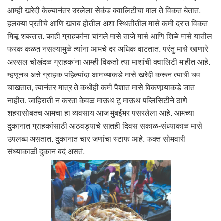
आम्ही खरेदी केल्यानंतर उरलेला सेकंड क्वालिटीचा माल ते विकत घेतात.
हलक्या प्रतीचे आणि खराब होतील अशा स्थितीतील मासे कमी दरात विकत
मिळू शकतात. काही ग्राहकांना चांगले मासे ताजे मासे आणि शिळे मासे यातील
फरक कळत नसल्यामुळे त्यांना आमचे दर अधिक वाटतात. परंतु मासे खाणारे
अस्सल चोखंदळ ग्राहकांना आम्ही विकतो त्या माशांची क्वालिटी माहीत आहे.
म्हणूनच असे ग्राहक पहिल्यांदा आमच्याकडे मासे खरेदी करून त्याची चव
चाखतात, त्यानंतर मात्र ते कधीही कमी पैशात मासे विकणार्‍याकडे जात
नाहीत. जाहिराती न करता केवळ माऊथ टू माऊथ पब्लिसिटीने ठाणे
शहरासोबतच आमचा हा व्यवसाय आज मुंबईभर पसरलेला आहे. आमच्या
दुकानात ग्राहकांसाठी आठवड्याचे सातही दिवस सकाळ-संध्याकाळ मासे
उपलब्ध असतात. दुकानात चार जणांचा स्टाफ आहे. फक्त सोमवारी
संध्याकाळी दुकान बदं असतं.