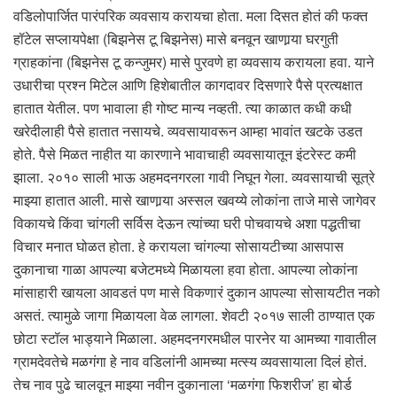
वडिलोपार्जित पारंपरिक व्यवसाय करायचा होता. मला दिसत होतं की फक्त
हॉटेल सप्लायपेक्षा (बिझनेस टू बिझनेस) मासे बनवून खाणार्‍या घरगुती
ग्राहकांना (बिझनेस टू कन्जुमर) मासे पुरवणे हा व्यवसाय करायला हवा. याने
उधारीचा प्रश्न मिटेल आणि हिशेबातील कागदावर दिसणारे पैसे प्रत्यक्षात
हातात येतील. पण भावाला ही गोष्ट मान्य नव्हती. त्या काळात कधी कधी
खरेदीलाही पैसे हातात नसायचे. व्यवसायावरून आम्हा भावांत खटके उडत
होते. पैसे मिळत नाहीत या कारणाने भावाचाही व्यवसायातून इंटरेस्ट कमी
झाला. २०१० साली भाऊ अहमदनगरला गावी निघून गेला. व्यवसायाची सूत्रे
माझ्या हातात आली. मासे खाणार्‍या अस्सल खवय्ये लोकांना ताजे मासे जागेवर
विकायचे किंवा चांगली सर्विस देऊन त्यांच्या घरी पोचवायचे अशा पद्धतीचा
विचार मनात घोळत होता. हे करायला चांगल्या सोसायटीच्या आसपास
दुकानाचा गाळा आपल्या बजेटमध्ये मिळायला हवा होता. आपल्या लोकांना
मांसाहारी खायला आवडतं पण मासे विकणारं दुकान आपल्या सोसायटीत नको
असतं. त्यामुळे जागा मिळायला वेळ लागला. शेवटी २०१७ साली ठाण्यात एक
छोटा स्टॉल भाड्याने मिळाला. अहमदनगरमधील पारनेर या आमच्या गावातील
ग्रामदेवतेचे मळगंगा हे नाव वडिलांनी आमच्या मत्स्य व्यवसायाला दिलं होतं.
तेच नाव पुढे चालवून माझ्या नवीन दुकानाला ‘मळगंगा फिशरीज’ हा बोर्ड