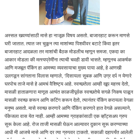
अस्सल खवय्यांसाठी मासे हा नाजूक विषय असतो. बाजारहाट करून माणसे
घरी जातात. त्यात जर चुकून त्या माशांच्या पिशवीवर बटाटे किंवा इतर
बाजारहाट आदळला तर माशांची बैठक मोडलीच म्हणून समजा. एकदा का
आकार मोडला की मत्स्यप्रेमींना त्याची चवही डावी भासते. म्हणूनच आकर्षक
आणि मजबूत पॅकिंग हा आमच्या व्यवसायाचा मुख्य पाया आहे, हे आणखी
उलगडून सांगताना विलास म्हणाले, ‘दिसायला सुबक आणि उग्र दर्प न येणारे
घरपोच ताजे मासे हे आमचं वैशिष्ट्य आहे. स्वच्छतेला आम्ही खूप महत्त्व देतो,
मासळी हाताळणारा माणूस अत्यंत काळजीपूर्वक स्वच्छतेचे सगळे निकष पाळून
मासळी स्वच्छ करून आणि कटिंग करून देतो, त्यानंतर पॅकिंग करायला वेगळा
मनुष्य असतो. मासे स्वच्छ करणारे आणि पॅकिंग करणारे हात वेगळे असल्याने,
पॅकेजला वास येत नाही. आम्ही आमच्या ग्राहकांसाठी एक व्हॉट्सअप ग्रुप
सुरू केला आहे. रोज ताजी मासळी घेऊन आल्यावर दुकान सुरू करण्याच्या
आधी मी आजचे मासे आणि दर त्या ग्रुपवर टाकतो. सकाळी दहापर्यंत आलेली