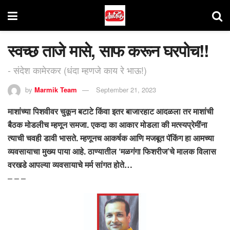
स्वच्छ ताजे मासे, साफ करून घरपोच!!
- संदेश कामेरकर (धंदा म्हणजे काय रे भाऊ!)
by
Marmik Team
September 21, 2023
माशांच्या पिशवीवर चुकून बटाटे किंवा इतर बाजारहाट आदळला तर माशांची
बैठक मोडलीच म्हणून समजा. एकदा का आकार मोडला की मत्स्यप्रेमींना
त्याची चवही डावी भासते. म्हणूनच आकर्षक आणि मजबूत पॅकिंग हा आमच्या
व्यवसायाचा मुख्य पाया आहे. ठाण्यातील ‘मळगंगा फिशरीज’चे मालक विलास
वरखडे आपल्या व्यवसायाचे मर्म सांगत होते…
– – –